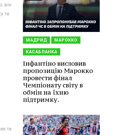
, він
у та
МАДРИД
МАРОККО
КАСАБЛАНКА
Інфантіно висловив
пропозицію Марокко
провести фінал
Чемпіонату світу в
обмін на їхню
підтримку.
ик та