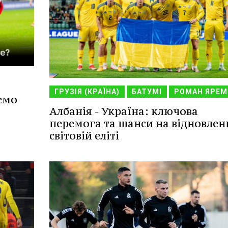
ГРУЗІЯ (КРАЇНА)
БАТУМІ
РОМАН ЯРЕМ
емо
Албанія - Україна: ключова
перемога та шанси на відновлен
світовій еліті