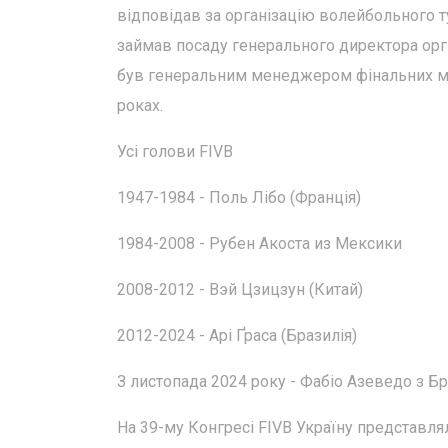
відповідав за організацію волейбольного ту
займав посаду генерального директора оргк
був генеральним менеджером фінальних матч
роках.
Усі голови FIVB
1947-1984 - Поль Лібо (Франція)
1984-2008 - Рубен Акоста из Мексики
2008-2012 - Вэй Цзицзун (Китай)
2012-2024 - Арі Ґраса (Бразилія)
З листопада 2024 року - Фабіо Азеведо з Бра
На 39-му Конгресі FIVB Україну представл