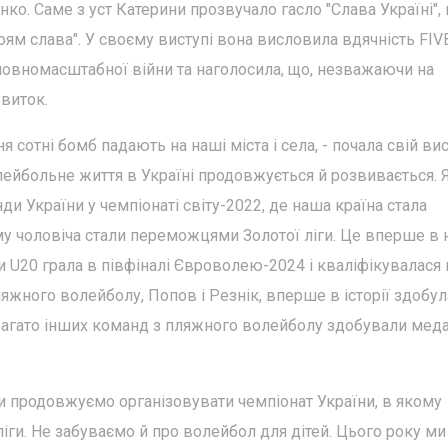
о. Саме з уст Катерини прозвучало гасло "Слава Україні", 
оям слава". У своєму виступі вона висловила вдячність FIV
повномасштабної війни та наголосила, що, незважаючи на
виток.
я сотні бомб падають на наші міста і села, - почала свій ви
волейбольне життя в Україні продовжується й розвивається. 
ди України у чемпіонаті світу-2022, де наша країна стала
-му чоловіча стали переможцями Золотої ліги. Це вперше в 
и U20 грала в півфіналі Євроволею-2024 і кваліфікувалася 
яжного волейболу, Попов і Резнік, вперше в історії здобул
Багато інших команд з пляжного волейболу здобували меда
ми продовжуємо організовувати чемпіонат України, в якому
 ліги. Не забуваємо й про волейбол для дітей. Цього року ми