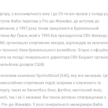
'єру, з восьмирічного віку і до 29-ти він провів у складі рі
тупів Фабіо переїхав у Ріо-де-Жанейро, де вступив до
навчання, з 1997 року почав працювати в Бразильській
твом Арі Ґраси, який з 1995 був президентом CBV. Азеведо
МІ, організацію спортивних заходів, відповідав за залучен
-технічної бази бразильського волейболу. Згідно з офіцій
оботи на посаді генерального директора CBV бюджет організ
0 мільйонів доларів США).
очолював компанію Sports4Good (S4G), яку він заснував. Ця
і масштабних спортивних подій, зокрема з класичного та
рту, таких як баскетбол, бокс, футбол, настільний теніс,
илії, так і за її межами. Він також активно співпрацював з
в Ріо-де-Жанейро. У ролі генерального менеджера Фабіо