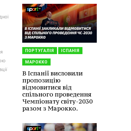
дної
ПОРТУГАЛІЯ
ІСПАНІЯ
ня
ною
МАРОККО
ації
В Іспанії висловили
пропозицію
відмовитися від
спільного проведення
Чемпіонату світу-2030
разом з Марокко.