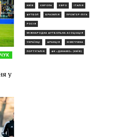
КИЇВ
ЄВРОПА
ЄВРО
ІТАЛІЯ
ФУТБОЛ
БРАЗИЛІЯ
ПРЕМ'ЄР-ЛІГА
РОСІЯ
МІЖНАРОДНА ФУТБОЛЬНА АСОЦІАЦІЯ
УКРАЇНЦІ
ФРАНЦІЯ
НІМЕЧЧИНА
ПОРТУГАЛІЯ
ФК «ДИНАМО» (КИЇВ)
ЧУК
ня у