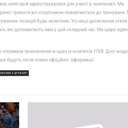
их категорій зареєструвалися для участі в чемпіонаті. Ми
ітряної тривоги всі спортсмени повертаються до тренувань.
рачених позицій буде нелегким. Усі наші досягнення стали
н, які допомагають нам у цей складний час. Ми щиро вдячн
о отримала призначення в один із комітетів FIVB. Досі жод
лі будуть після появи офіційної інформації.
МЕКСИКИ З ФУТБОЛУ