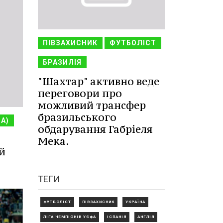
ПІВЗАХИСНИК
ФУТБОЛІСТ
БРАЗИЛІЯ
"Шахтар" активно веде
переговори про
можливий трансфер
бразильського
НА)
обдарування Габріеля
Мека.
й
ТЕГИ
ФУТБОЛІСТ
ПІВЗАХИСНИК
УКРАЇНА
ЛІГА ЧЕМПІОНІВ УЄФА
ІСПАНІЯ
АНГЛІЯ