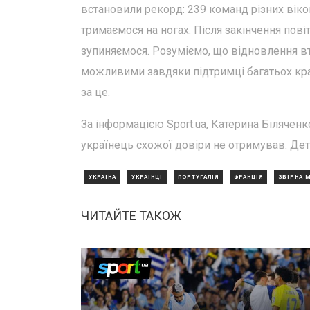
встановили рекорд: 239 команд різних віков
тримаємося на ногах. Після закінчення пов
зупиняємося. Розуміємо, що відновлення вт
можливими завдяки підтримці багатьох краї
за це.
За інформацією Sport.ua, Катерина Біляченк
українець схожої довіри не отримував. Дета
УКРАЇНА
УКРАЇНЦІ
ПОРТУГАЛІЯ
ФРАНЦІЯ
ЗБІРНА 
ЧИТАЙТЕ ТАКОЖ