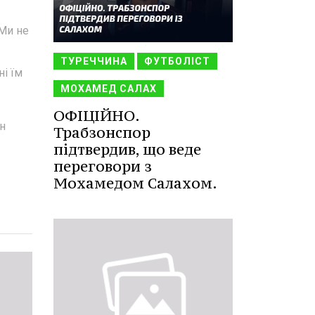
 Ми не
ТУРЕЧЧИНА
ФУТБОЛІСТ
і їм
МОХАМЕД САЛАХ
ОФІЦІЙНО.
ен
Трабзонспор
підтвердив, що веде
переговори з
Мохамедом Салахом.