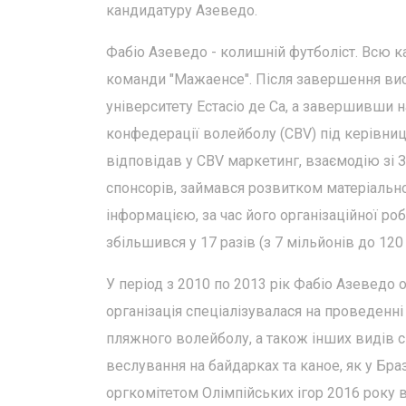
кандидатуру Азеведо.
Фабіо Азеведо - колишній футболіст. Всю кар
команди "Мажаенсе". Після завершення вис
університету Естасіо де Са, а завершивши 
конфедерації волейболу (CBV) під керівниц
відповідав у CBV маркетинг, взаємодію зі З
спонсорів, займався розвитком матеріально
інформацією, за час його організаційної р
збільшився у 17 разів (з 7 мільйонів до 12
У період з 2010 по 2013 рік Фабіо Азеведо 
організація спеціалізувалася на проведенн
пляжного волейболу, а також інших видів спо
веслування на байдарках та каное, як у Браз
оргкомітетом Олімпійських ігор 2016 року 