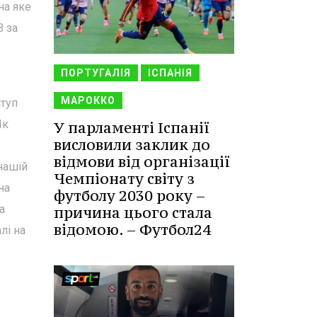
на яке
B за
ПОРТУГАЛІЯ
ІСПАНІЯ
МАРОККО
ступ
Як
У парламенті Іспанії
висловили заклик до
відмови від організації
нашій
Чемпіонату світу з
на
футболу 2030 року –
а
причина цього стала
відомою. – Футбол24
лі на