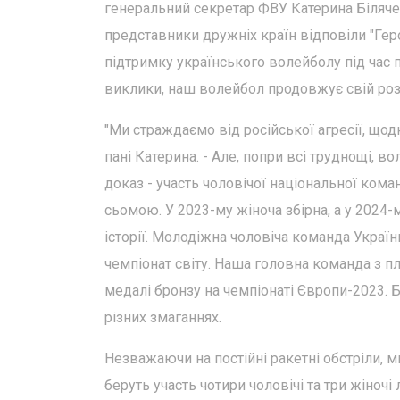
генеральний секретар ФВУ Катерина Біляченк
представники дружніх країн відповіли "Гер
підтримку українського волейболу під час 
виклики, наш волейбол продовжує свій роз
"Ми страждаємо від російської агресії, щодн
пані Катерина. - Але, попри всі труднощі, 
доказ - участь чоловічої національної коман
сьомою. У 2023-му жіноча збірна, а у 2024
історії. Молодіжна чоловіча команда Україн
чемпіонат світу. Наша головна команда з пл
медалі бронзу на чемпіонаті Європи-2023. 
різних змаганнях.
Незважаючи на постійні ракетні обстріли, 
беруть участь чотири чоловічі та три жіночі