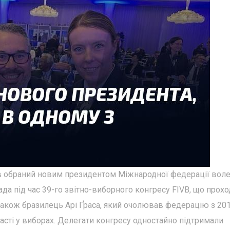
ув обраний новим президентом Міжнародної федерації вол
ада під час 39-го звітно-виборного конгресу FIVB, що прохо
 також бразилець Арі Ґраса, який очолював федерацію з 20
участі у виборах. Делегати конгресу одностайно підтримали