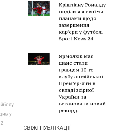
Кріштіану Роналду
поділився своїми
планами щодо
завершення
кар'єри у футболі -
Sport News 24
Ярмолюк має
шанс стати
гравцем 10-го
клубу англійської
Прем'єр-ліги в
складі збірної
України та
встановити новий
ейболу
рекорд.
див у
12
СВІЖІ ПУБЛІКАЦІЇ