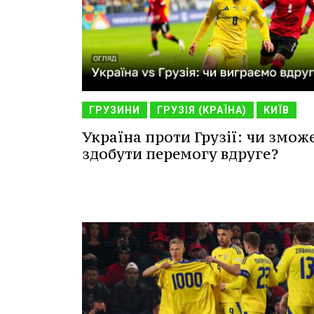
ГРУЗИНИ
ГРУЗІЯ (КРАЇНА)
КИЇВ
Україна проти Грузії: чи змож
здобути перемогу вдруге?