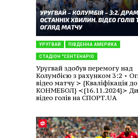
УРУГВАЙ
ПІВДЕННА АМЕРИКА
СТАДІОН "СЕНТЕНАРІО
Уругвай здобув перемогу над
Колумбією з рахунком 3:2 ⋆ Ог
відео матчу ≻ {Кваліфікація до
КОНМЕБОЛ} ≺{16.11.2024}≻ Ди
відео голів на СПОРТ.UA