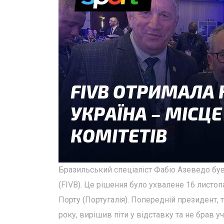
Бразильський спеціаліст Фабіо Азеведо б
(FIVB). Це рішення було ухвалене 16 листоп
Порту (Португалія). Попередній президент,
року, вирішив піти у відставку та не брав 