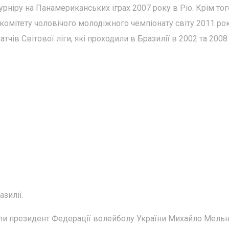
рніру на Панамериканських іграх 2007 року в Ріо. Крім того
омітету чоловічого молодіжного чемпіонату світу 2011 рок
ів Світової ліги, які проходили в Бразилії в 2002 та 2008
зилії.
яли президент Федерації волейболу України Михайло Мельн