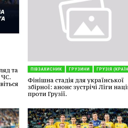
ляд та
ПІВЗАХИСНИК
ГРУЗИНИ
ГРУЗІЯ (КРАЇ
 ЧС.
Фінішна стадія для української
віться
збірної: анонс зустрічі Ліги наці
проти Грузії.