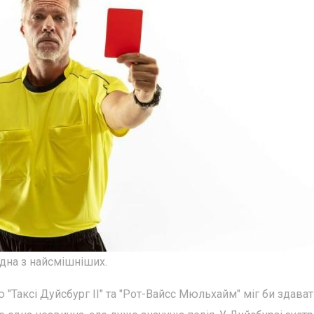
одна з найсмішніших.
"Таксі Дуйсбург II" та "Рот-Вайсс Мюльхайм" міг би здава