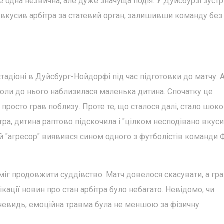
 одна незвична, але дуже значуща подія. У Дуйсбурзі зустр
ь вкусив арбітра за статевий орган, залишивши команду без
стадіоні в Дуйсбург-Нойдорфі під час підготовки до матчу. 
оли до нього наблизилася маленька дитина. Спочатку це
осто грав поблизу. Проте те, що сталося далі, стало шок
ітра, дитина раптово підскочила і "цілком несподівано вкус
ний "агресор" виявився сином одного з футболістів команди
міг продовжити суддівство. Матч довелося скасувати, а гра
ації новин про стан арбітра було небагато. Невідомо, чи
чевидь, емоційна травма була не меншою за фізичну.