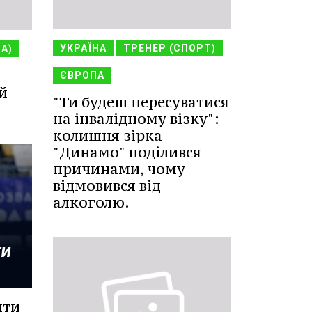
УКРАЇНА
ТРЕНЕР (СПОРТ)
НА)
ЄВРОПА
й
"Ти будеш пересуватися
на інвалідному візку":
колишня зірка
"Динамо" поділився
причинами, чому
відмовився від
алкоголю.
ити