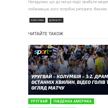
Нагадуємо, що до місця події прибули медич
побачивши, кого потрібно рятувати. Виклик
НІМЕЧЧИНА
ДУЙСБУРГ
ЧИТАЙТЕ ТАКОЖ
УРУГВАЙ
ПІВДЕННА АМЕРИКА