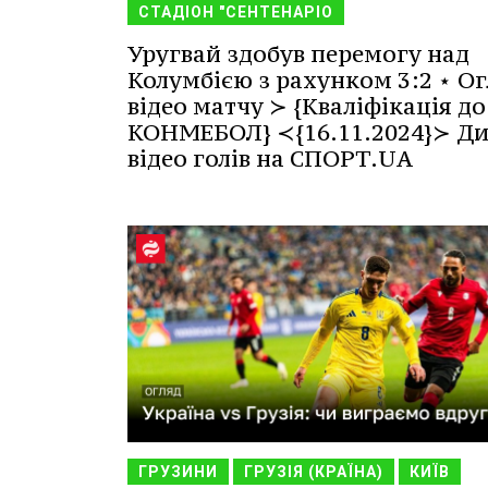
СТАДІОН "СЕНТЕНАРІО
Уругвай здобув перемогу над
Колумбією з рахунком 3:2 ⋆ Ог
відео матчу ≻ {Кваліфікація до
КОНМЕБОЛ} ≺{16.11.2024}≻ Ди
відео голів на СПОРТ.UA
ГРУЗИНИ
ГРУЗІЯ (КРАЇНА)
КИЇВ