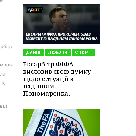
іч
Арбітр
ДАНІЯ
ЛЮБЛІН
СПОРТ
Ексарбітр ФІФА
ом для
висловив свою думку
ила
щодо ситуації з
 ФК
падінням
Пономаренка.
вці