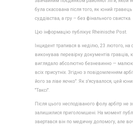
звичайним поєдинком районної ліги, якби не
була скасована після того, як юний гравец
суддівства, а гру – без фінального свистка.
Цю інформацію публікує Rheinische Post.
Інцидент трапився в неділю, 23 лютого, на 
виконував перевірку документів гравців, к
виглядало абсолютно безневинно — малюк пр
всіх присутніх. Згідно з повідомленням арб
його за ліве яєчко". Як з'ясувалося, цей ю
"Таксі".
Після цього несподіваного фолу арбітр не з
залишилися приголомшені. На момент публік
звертався він по медичну допомогу, але во