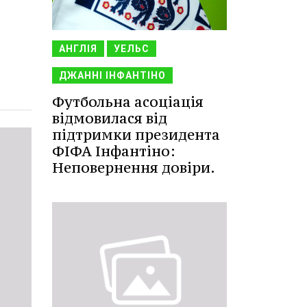
АНГЛІЯ
УЕЛЬС
ДЖАННІ ІНФАНТІНО
Футбольна асоціація
відмовилася від
підтримки президента
ФІФА Інфантіно:
Неповернення довіри.