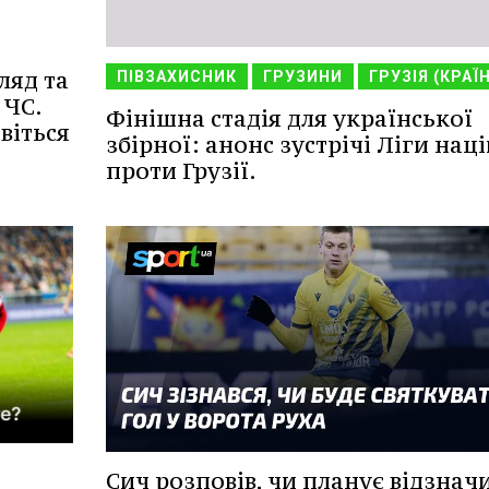
ляд та
ПІВЗАХИСНИК
ГРУЗИНИ
ГРУЗІЯ (КРАЇ
 ЧС.
Фінішна стадія для української
віться
збірної: анонс зустрічі Ліги наці
проти Грузії.
Сич розповів, чи планує відзнач