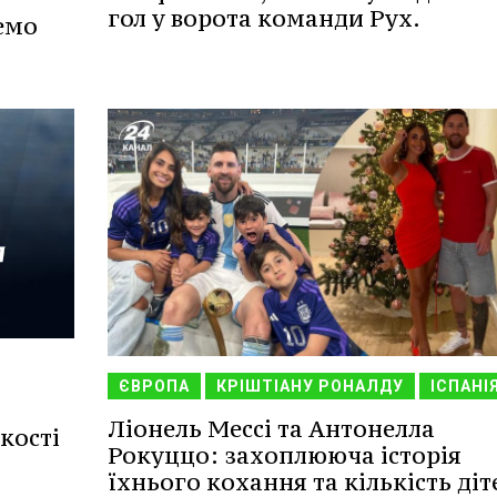
гол у ворота команди Рух.
емо
ЄВРОПА
КРІШТІАНУ РОНАЛДУ
ІСПАНІ
Ліонель Мессі та Антонелла
кості
Рокуццо: захоплююча історія
їхнього кохання та кількість діт