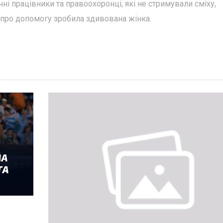
ні працівники та правоохоронці, які не стримували сміху,
 про допомогу зробила здивована жінка.