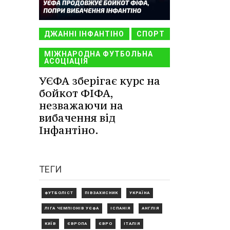
ДЖАННІ ІНФАНТІНО
СПОРТ
МІЖНАРОДНА ФУТБОЛЬНА
АСОЦІАЦІЯ
УЄФА зберігає курс на
бойкот ФІФА,
незважаючи на
вибачення від
Інфантіно.
ТЕГИ
ФУТБОЛІСТ
ПІВЗАХИСНИК
УКРАЇНА
ЛІГА ЧЕМПІОНІВ УЄФА
ІСПАНІЯ
АНГЛІЯ
КИЇВ
ЄВРОПА
ЄВРО
ІТАЛІЯ