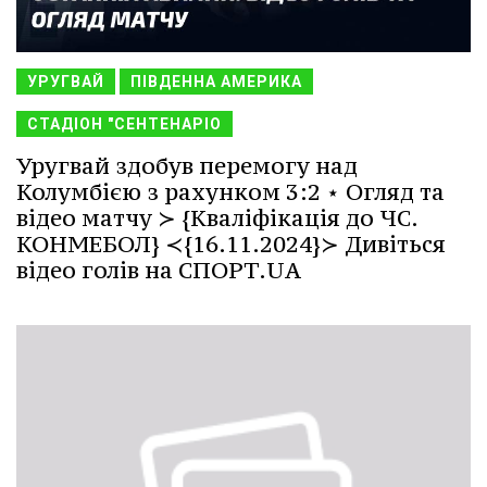
УРУГВАЙ
ПІВДЕННА АМЕРИКА
СТАДІОН "СЕНТЕНАРІО
Уругвай здобув перемогу над
Колумбією з рахунком 3:2 ⋆ Огляд та
відео матчу ≻ {Кваліфікація до ЧС.
КОНМЕБОЛ} ≺{16.11.2024}≻ Дивіться
відео голів на СПОРТ.UA