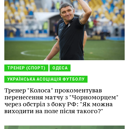
ТРЕНЕР (СПОРТ)
ОДЕСА
УКРАЇНСЬКА АСОЦІАЦІЯ ФУТБОЛУ
Тренер "Колоса" прокоментував
перенесення матчу з "Чорноморцем"
через обстріл з боку РФ: "Як можна
виходити на поле після такого?"