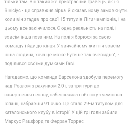
тільки там. Він такий же пристрасний гравець, як і я.
Вінісіус - це справжня зірка. Я сказав йому замовкнути,
коли він згадав про свої 15 титулів Ліги чемпіонів, і на
цьому все закінчилося. Є одна реальність на полі, і
зовсім інша поза ним. На полі я борюся за свою
команду і йду до кінця. У звичайному житті я зовсім
інша людина, хоча це може бути не так очевидно", -
поділився своїми думками Гаві.
Нагадаємо, що команда Барселона здобула перемогу
над Реалом з рахунком 2:0 і, за три тури до
завершення сезону, забезпечила собі титул чемпіона
Іспанії, набравши 91 очко. Це стало 29-м титулом для
каталонського клубу в історії. У цій грі голи забили
Маркус Рашфорд та Ферран Торрес.