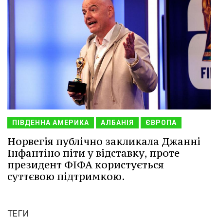
ПІВДЕННА АМЕРИКА
АЛБАНІЯ
ЄВРОПА
Норвегія публічно закликала Джанні
Інфантіно піти у відставку, проте
президент ФІФА користується
суттєвою підтримкою.
ТЕГИ