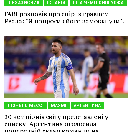
ПІВЗАХИСНИК
ІСПАНІЯ
ЛІГА ЧЕМПІОНІВ УЄФА
ГАВІ розповів про спір із гравцем
Реала: "Я попросив його замовкнути".
ЛІОНЕЛЬ МЕССІ
МАЯМІ
АРГЕНТИНА
20 чемпіонів світу представлені у
списку. Аргентина оголосила
попередній склад команди на