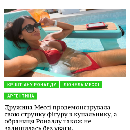
КРІШТІАНУ РОНАЛДУ
ЛІОНЕЛЬ МЕССІ
АРГЕНТИНА
Дружина Мессі продемонструвала
свою струнку фігуру в купальнику, а
обраниця Роналду також не
залишилась без уваги.