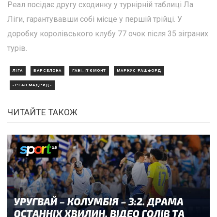
Реал посідає другу сходинку у турнірній таблиці Ла
Ліги, гарантувавши собі місце у першій трійці. У
доробку королівського клубу 77 очок після 35 зіграних
турів.
ЛІГА
БАРСЕЛОНА
ГАВІ, П'ЄМОНТ
МАРКУС РАШФОРД
«РЕАЛ МАДРИД»
ЧИТАЙТЕ ТАКОЖ