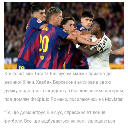
Конфлікт між Гаві та Вінісіусом майже призвів до
великої бійки. Хавбек Барселони висловив свою
думку щодо цього інциденту з бразильським вінгером,
повідомляє Фабріціо Романо, посилаючись на Movistar.
"Те, що демонструє Вінісіус, справжнє втілення
футболу. Все, що відбувається на полі, залишається