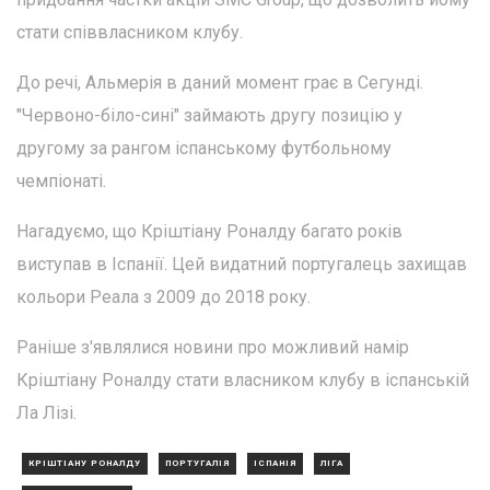
стати співвласником клубу.
До речі, Альмерія в даний момент грає в Сегунді.
"Червоно-біло-сині" займають другу позицію у
другому за рангом іспанському футбольному
чемпіонаті.
Нагадуємо, що Кріштіану Роналду багато років
виступав в Іспанії. Цей видатний португалець захищав
кольори Реала з 2009 до 2018 року.
Раніше з'являлися новини про можливий намір
Кріштіану Роналду стати власником клубу в іспанській
Ла Лізі.
КРІШТІАНУ РОНАЛДУ
ПОРТУГАЛІЯ
ІСПАНІЯ
ЛІГА