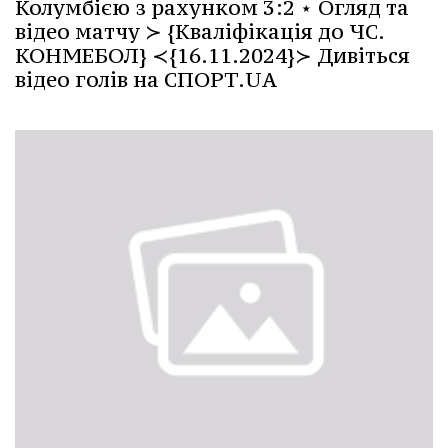
Колумбією з рахунком 3:2 ⋆ Огляд та
відео матчу ≻ {Кваліфікація до ЧС.
КОНМЕБОЛ} ≺{16.11.2024}≻ Дивіться
відео голів на СПОРТ.UA