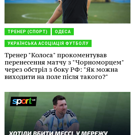
ТРЕНЕР (СПОРТ)
ОДЕСА
УКРАЇНСЬКА АСОЦІАЦІЯ ФУТБОЛУ
Тренер "Колоса" прокоментував
перенесення матчу з "Чорноморцем"
через обстріл з боку РФ: "Як можна
виходити на поле після такого?"