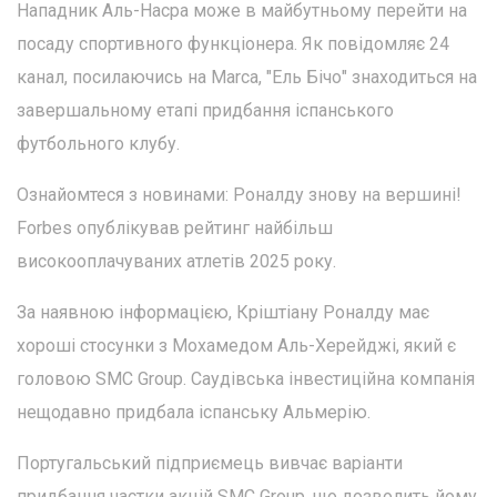
Нападник Аль-Насра може в майбутньому перейти на
посаду спортивного функціонера. Як повідомляє 24
канал, посилаючись на Marca, "Ель Бічо" знаходиться на
завершальному етапі придбання іспанського
футбольного клубу.
Ознайомтеся з новинами: Роналду знову на вершині!
Forbes опублікував рейтинг найбільш
високооплачуваних атлетів 2025 року.
За наявною інформацією, Кріштіану Роналду має
хороші стосунки з Мохамедом Аль-Херейджі, який є
головою SMC Group. Саудівська інвестиційна компанія
нещодавно придбала іспанську Альмерію.
Португальський підприємець вивчає варіанти
придбання частки акцій SMC Group, що дозволить йому