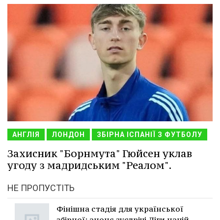
АНГЛІЯ
ЛОНДОН
ЗБІРНА ІСПАНІЇ З ФУТБОЛУ
Захисник "Борнмута" Гюйсен уклав
угоду з мадридським "Реалом".
НЕ ПРОПУСТІТЬ
Фінішна стадія для української
збірної: анонс зустрічі Ліги націй