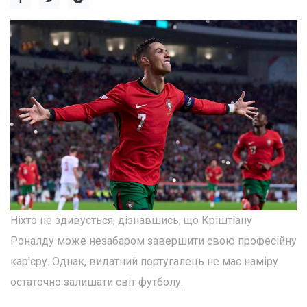
Ніхто не здивується, дізнавшись, що Кріштіану
Роналду може незабаром завершити свою професійну
кар'єру. Однак, видатний португалець не має наміру
остаточно залишати світ футболу.