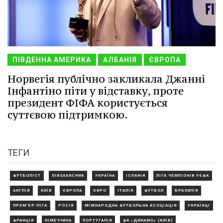
ПІВДЕННА АМЕРИКА
АЛБАНІЯ
ЄВРОПА
Норвегія публічно закликала Джанні
Інфантіно піти у відставку, проте
президент ФІФА користується
суттєвою підтримкою.
ТЕГИ
ФУТБОЛІСТ
ПІВЗАХИСНИК
УКРАЇНА
ІСПАНІЯ
ЛІГА ЧЕМПІОНІВ УЄФА
АНГЛІЯ
КИЇВ
ЄВРОПА
ЄВРО
ІТАЛІЯ
ФУТБОЛ
БРАЗИЛІЯ
ПРЕМ'ЄР-ЛІГА
РОСІЯ
МІЖНАРОДНА ФУТБОЛЬНА АСОЦІАЦІЯ
УКРАЇНЦІ
ФРАНЦІЯ
НІМЕЧЧИНА
ПОРТУГАЛІЯ
ФК «ДИНАМО» (КИЇВ)