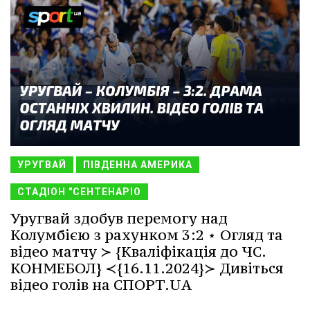
УРУГВАЙ
ПІВДЕННА АМЕРИКА
СТАДІОН "СЕНТЕНАРІО
Уругвай здобув перемогу над
Колумбією з рахунком 3:2 ⋆ Огляд та
відео матчу ≻ {Кваліфікація до ЧС.
КОНМЕБОЛ} ≺{16.11.2024}≻ Дивіться
відео голів на СПОРТ.UA