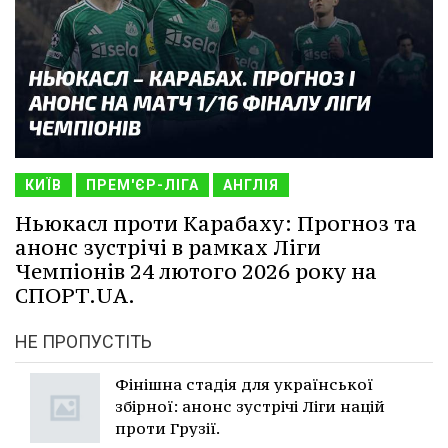
КИЇВ
ПРЕМ'ЄР-ЛІГА
АНГЛІЯ
Ньюкасл проти Карабаху: Прогноз та
анонс зустрічі в рамках Ліги
Чемпіонів 24 лютого 2026 року на
СПОРТ.UA.
НЕ ПРОПУСТІТЬ
Фінішна стадія для української
збірної: анонс зустрічі Ліги націй
проти Грузії.