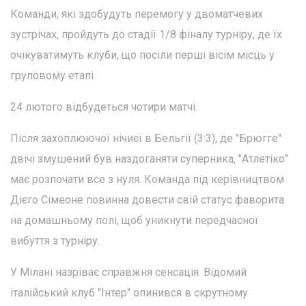
Команди, які здобудуть перемогу у двоматчевих
зустрічах, пройдуть до стадії 1/8 фіналу турніру, де їх
очікуватимуть клуби, що посіли перші вісім місць у
груповому етапі.
24 лютого відбудеться чотири матчі.
Після захоплюючої нічиєї в Бельгії (3:3), де "Брюгге"
двічі змушений був наздоганяти суперника, "Атлетіко"
має розпочати все з нуля. Команда під керівництвом
Дієго Сімеоне повинна довести свій статус фаворита
на домашньому полі, щоб уникнути передчасної
вибуття з турніру.
У Мілані назріває справжня сенсація. Відомий
італійський клуб "Інтер" опинився в скрутному