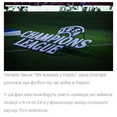
Читайте також: "Ми живемо у страху": зірка Шахтаря
розповів про футбол під час війни в Україні
У цій фазі змагання беруть участь команди, які зайняли
позиції з 9-го по 24-е у фінальному заліку основного
раунду Ліги чемпіонів.