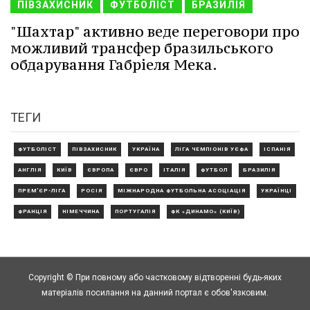
ПІВЗАХИСНИК
ФУТБОЛІСТ
БРАЗИЛІЯ
"Шахтар" активно веде переговори про
можливий трансфер бразильського
обдарування Габріеля Мека.
ТЕГИ
ФУТБОЛІСТ
ПІВЗАХИСНИК
УКРАЇНА
ЛІГА ЧЕМПІОНІВ УЄФА
ІСПАНІЯ
АНГЛІЯ
КИЇВ
ЄВРОПА
ЄВРО
ІТАЛІЯ
ФУТБОЛ
БРАЗИЛІЯ
ПРЕМ'ЄР-ЛІГА
РОСІЯ
МІЖНАРОДНА ФУТБОЛЬНА АСОЦІАЦІЯ
УКРАЇНЦІ
ФРАНЦІЯ
НІМЕЧЧИНА
ПОРТУГАЛІЯ
ФК «ДИНАМО» (КИЇВ)
Copyright © При повному або частковому відтворенні будь-яких
матеріалів посилання на данний портал є обов'язковим.