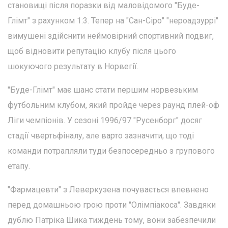
становищі після поразки від маловідомого "Буде-
Глімт" з рахунком 1:3. Тепер на "Сан-Сіро" "нероадзуррі"
вимушені здійснити неймовірний спортивний подвиг,
щоб відновити репутацію клубу після цього
шокуючого результату в Норвегії.
"Буде-Глімт" має шанс стати першим норвезьким
футбольним клубом, який пройде через раунд плей-оф
Ліги чемпіонів. У сезоні 1996/97 "Русенборг" досяг
стадії чвертьфіналу, але варто зазначити, що тоді
команди потрапляли туди безпосередньо з групового
етапу.
"Фармацевти" з Леверкузена почувається впевнено
перед домашньою грою проти "Олімпіакоса". Завдяки
дублю Патріка Шика тиждень тому, вони забезпечили