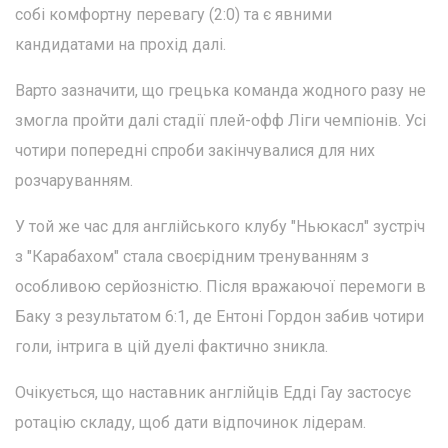
собі комфортну перевагу (2:0) та є явними
кандидатами на прохід далі.
Варто зазначити, що грецька команда жодного разу не
змогла пройти далі стадії плей-офф Ліги чемпіонів. Усі
чотири попередні спроби закінчувалися для них
розчаруванням.
У той же час для англійського клубу "Ньюкасл" зустріч
з "Карабахом" стала своєрідним тренуванням з
особливою серйозністю. Після вражаючої перемоги в
Баку з результатом 6:1, де Ентоні Гордон забив чотири
голи, інтрига в цій дуелі фактично зникла.
Очікується, що наставник англійців Едді Гау застосує
ротацію складу, щоб дати відпочинок лідерам.