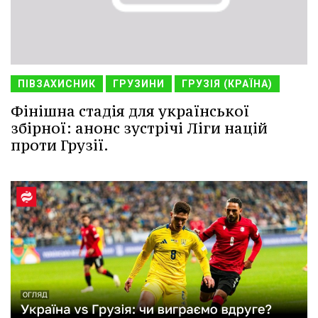
ПІВЗАХИСНИК
ГРУЗИНИ
ГРУЗІЯ (КРАЇНА)
Фінішна стадія для української
збірної: анонс зустрічі Ліги націй
проти Грузії.