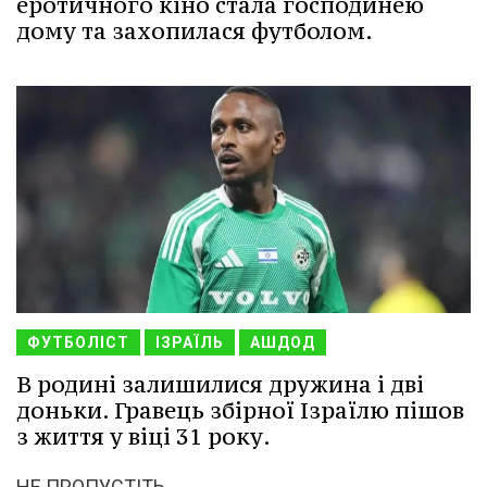
еротичного кіно стала господинею
дому та захопилася футболом.
ФУТБОЛІСТ
ІЗРАЇЛЬ
АШДОД
В родині залишилися дружина і дві
доньки. Гравець збірної Ізраїлю пішов
з життя у віці 31 року.
НЕ ПРОПУСТІТЬ