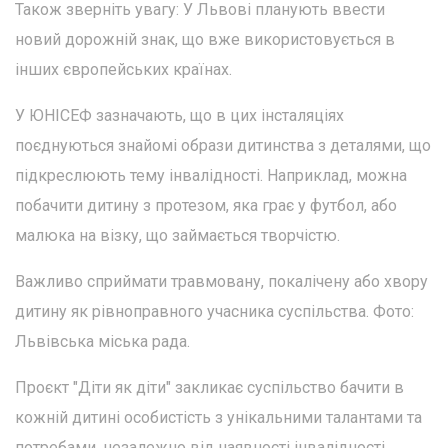
Також зверніть увагу: У Львові планують ввести
новий дорожній знак, що вже використовується в
інших європейських країнах.
У ЮНІСЕФ зазначають, що в цих інсталяціях
поєднуються знайомі образи дитинства з деталями, що
підкреслюють тему інвалідності. Наприклад, можна
побачити дитину з протезом, яка грає у футбол, або
малюка на візку, що займається творчістю.
Важливо сприймати травмовану, покалічену або хвору
дитину як рівноправного учасника суспільства. Фото:
Львівська міська рада.
Проєкт "Діти як діти" закликає суспільство бачити в
кожній дитині особистість з унікальними талантами та
потребами, незалежно від наявності інвалідності.