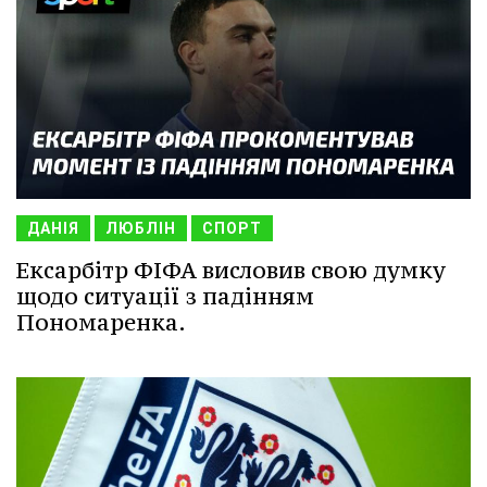
ДАНІЯ
ЛЮБЛІН
СПОРТ
Ексарбітр ФІФА висловив свою думку
щодо ситуації з падінням
Пономаренка.