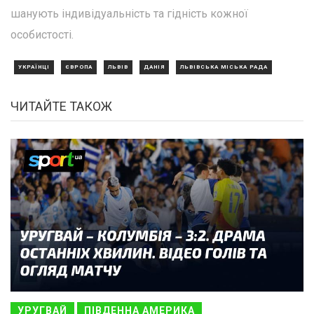
шанують індивідуальність та гідність кожної
особистості.
УКРАЇНЦІ
ЄВРОПА
ЛЬВІВ
ДАНІЯ
ЛЬВІВСЬКА МІСЬКА РАДА
ЧИТАЙТЕ ТАКОЖ
УРУГВАЙ
ПІВДЕННА АМЕРИКА