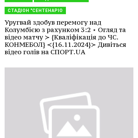
СТАДІОН "СЕНТЕНАРІО
Уругвай здобув перемогу над
Колумбією з рахунком 3:2 ⋆ Огляд та
відео матчу ≻ {Кваліфікація до ЧС.
КОНМЕБОЛ} ≺{16.11.2024}≻ Дивіться
відео голів на СПОРТ.UA