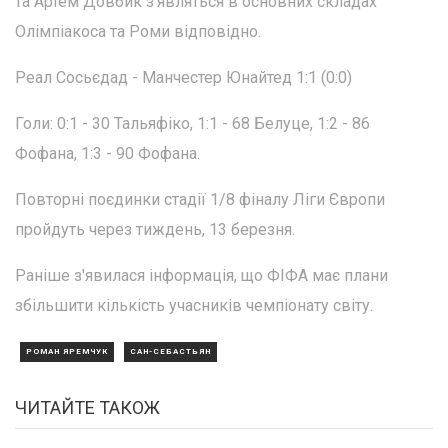
та Артем Довбик з'являться в основних складах
Олімпіакоса та Роми відповідно.
Реал Сосьєдад - Манчестер Юнайтед 1:1 (0:0)
Голи: 0:1 - 30 Тальяфіко, 1:1 - 68 Белуце, 1:2 - 86
Фофана, 1:3 - 90 Фофана.
Повторні поєдинки стадії 1/8 фіналу Ліги Європи
пройдуть через тиждень, 13 березня.
Раніше з'явилася інформація, що ФІФА має плани
збільшити кількість учасників чемпіонату світу.
РОМАН ЯРЕМЧУК
САН-СЕБАСТЬЯН
ЧИТАЙТЕ ТАКОЖ