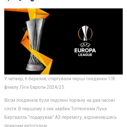
У четвер, 6 березня, стартували перші поєдинки 1/8
фіналу Ліги Європи 2024/25.
Вісім поєдинків були поділені порівну на два часові
слоти. В першому з них хавбек Тоттенгема Лука
Бергвалль "подарував" АЗ перемогу, відзначившись
прикрим автоголом.