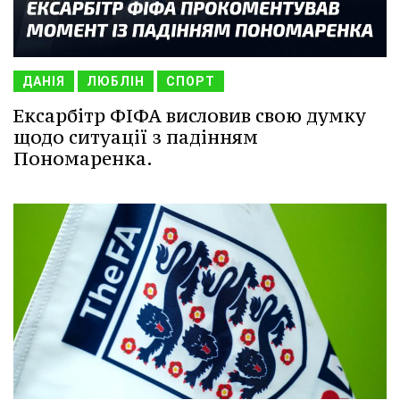
ДАНІЯ
ЛЮБЛІН
СПОРТ
Ексарбітр ФІФА висловив свою думку
щодо ситуації з падінням
Пономаренка.