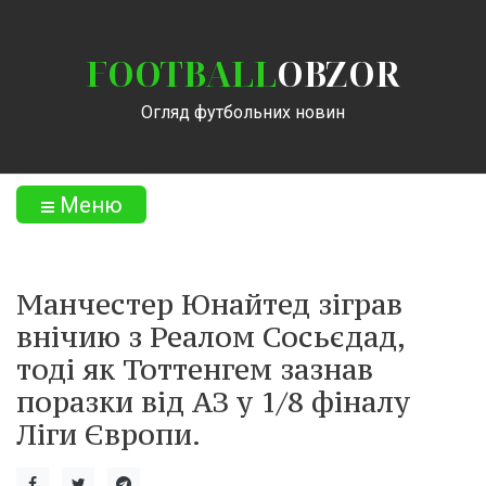
FOOTBALL
OBZOR
Огляд футбольних новин
Меню
Манчестер Юнайтед зіграв
внічию з Реалом Сосьєдад,
тоді як Тоттенгем зазнав
поразки від АЗ у 1/8 фіналу
Ліги Європи.