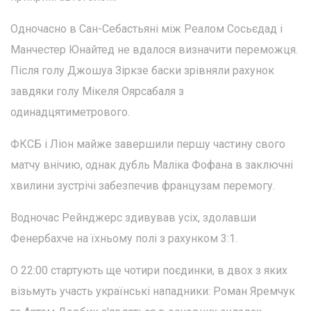
Одночасно в Сан-Себастьяні між Реалом Сосьєдад і
Манчестер Юнайтед не вдалося визначити переможця.
Після голу Джошуа Зіркзе баски зрівняли рахунок
завдяки голу Мікеля Оярсабаля з
одинадцятиметрового.
ФКСБ і Ліон майже завершили першу частину свого
матчу внічию, однак дубль Маліка Фофана в заключні
хвилини зустрічі забезпечив французам перемогу.
Водночас Рейнджерс здивував усіх, здолавши
Фенербахче на їхньому полі з рахунком 3:1.
О 22:00 стартують ще чотири поєдинки, в двох з яких
візьмуть участь українські нападники: Роман Яремчук