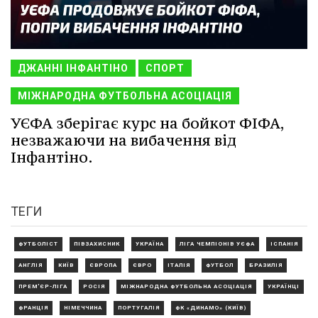
ДЖАННІ ІНФАНТІНО
СПОРТ
МІЖНАРОДНА ФУТБОЛЬНА АСОЦІАЦІЯ
УЄФА зберігає курс на бойкот ФІФА,
незважаючи на вибачення від
Інфантіно.
ТЕГИ
ФУТБОЛІСТ
ПІВЗАХИСНИК
УКРАЇНА
ЛІГА ЧЕМПІОНІВ УЄФА
ІСПАНІЯ
АНГЛІЯ
КИЇВ
ЄВРОПА
ЄВРО
ІТАЛІЯ
ФУТБОЛ
БРАЗИЛІЯ
ПРЕМ'ЄР-ЛІГА
РОСІЯ
МІЖНАРОДНА ФУТБОЛЬНА АСОЦІАЦІЯ
УКРАЇНЦІ
ФРАНЦІЯ
НІМЕЧЧИНА
ПОРТУГАЛІЯ
ФК «ДИНАМО» (КИЇВ)