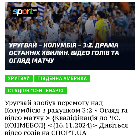
УРУГВАЙ
ПІВДЕННА АМЕРИКА
СТАДІОН "СЕНТЕНАРІО
Уругвай здобув перемогу над
Колумбією з рахунком 3:2 ⋆ Огляд та
відео матчу ≻ {Кваліфікація до ЧС.
КОНМЕБОЛ} ≺{16.11.2024}≻ Дивіться
відео голів на СПОРТ.UA