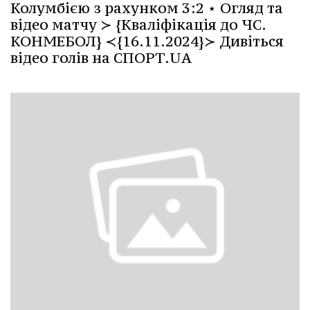
Колумбією з рахунком 3:2 ⋆ Огляд та
відео матчу ≻ {Кваліфікація до ЧС.
КОНМЕБОЛ} ≺{16.11.2024}≻ Дивіться
відео голів на СПОРТ.UA