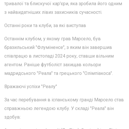
тривалої та блискучої кар'єри, яка зробила його одним
з найвидатніших лівих захисників сучасності.
Останні роки та клуби, за які виступав
Останнім клубом, у якому грав Марсело, був
бразильський "Флуміненсе", з яким він завершив
співпрацю в листопаді 2024 року, ставши вільним
агентом. Раніше футболіст захищав кольори
мадридського "Реала" та грецького "Олімпіакоса".
Вражаючі успіхи "Реалу"
За час перебування в іспанському гранді Марсело став
справжньою легендою клубу. У складі "Реала" він
здобув: