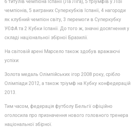
6 титулів чемпіона Іспанії (Ла Ліга), 5 тріумфів у Лізі
чемпіонів, 5 виграних Суперкубків Іспанії, 4 нагороди
як клубний чемпіон світу, 3 перемоги в Суперкубку
УЄФА та 2 Кубки Іспанії. До того ж, значні досягнення у
складі національної збірної Бразилії.
На світовій арені Марсело також здобув вражаючі
успіхи:
Золота медаль Олімпійських ігор 2008 року, срібло
Олімпіади 2012, а також тріумф на Кубку конфедерацій
2013.
Тим часом, федерація футболу Бельгії офіційно
оголосила про призначення нового головного тренера
національної збірної.