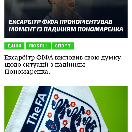
ДАНІЯ
ЛЮБЛІН
СПОРТ
Ексарбітр ФІФА висловив свою думку
щодо ситуації з падінням
Пономаренка.