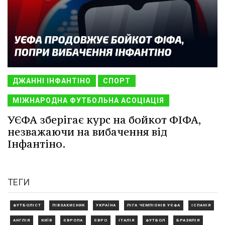
ДЖАННІ ІНФАНТІНО
СПОРТ
МІЖНАРОДНА ФУТБОЛЬНА АСОЦІАЦІЯ
УЄФА зберігає курс на бойкот ФІФА,
незважаючи на вибачення від
Інфантіно.
ТЕГИ
ФУТБОЛІСТ
ПІВЗАХИСНИК
УКРАЇНА
ЛІГА ЧЕМПІОНІВ УЄФА
ІСПАНІЯ
АНГЛІЯ
КИЇВ
ЄВРОПА
ЄВРО
ІТАЛІЯ
ФУТБОЛ
БРАЗИЛІЯ