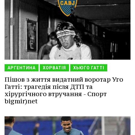
АРГЕНТИНА
ХОРВАТІЯ
ХЬЮГО ГАТТІ
Пішов з життя видатний воротар Уго
Гатті: трагедія після ДТП та
хірургічного втручання - Спорт
bigmir)net