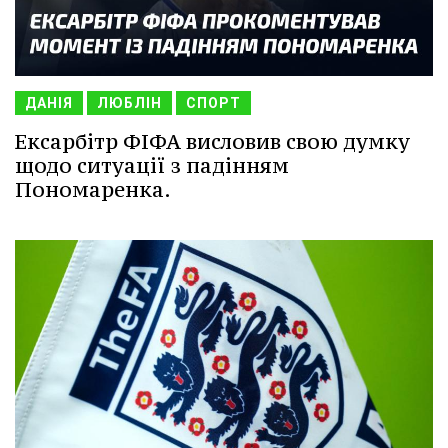
ДАНІЯ
ЛЮБЛІН
СПОРТ
Ексарбітр ФІФА висловив свою думку
щодо ситуації з падінням
Пономаренка.