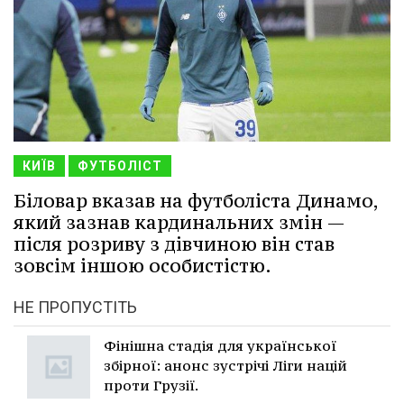
КИЇВ
ФУТБОЛІСТ
Біловар вказав на футболіста Динамо,
який зазнав кардинальних змін —
після розриву з дівчиною він став
зовсім іншою особистістю.
НЕ ПРОПУСТІТЬ
Фінішна стадія для української
збірної: анонс зустрічі Ліги націй
проти Грузії.