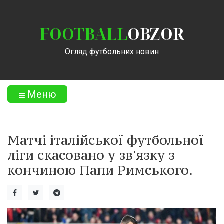
FOOTBALL
OBZOR
Огляд футбольних новин
Меню
Матчі італійської футбольної
ліги скасовано у зв'язку з
кончиною Папи Римського.