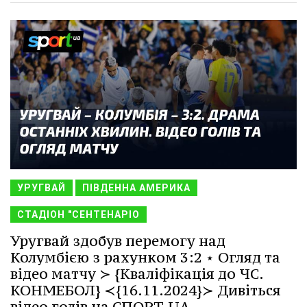
УРУГВАЙ
ПІВДЕННА АМЕРИКА
СТАДІОН "СЕНТЕНАРІО
Уругвай здобув перемогу над
Колумбією з рахунком 3:2 ⋆ Огляд та
відео матчу ≻ {Кваліфікація до ЧС.
КОНМЕБОЛ} ≺{16.11.2024}≻ Дивіться
відео голів на СПОРТ.UA