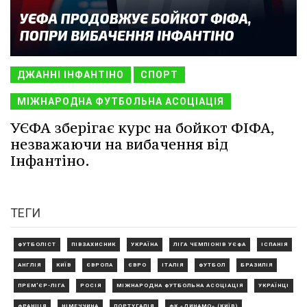
ДЖАННІ ІНФАНТІНО
СПОРТ
МІЖНАРОДНА ФУТБОЛЬНА АСОЦІАЦІЯ
УЄФА зберігає курс на бойкот ФІФА,
незважаючи на вибачення від
Інфантіно.
ТЕГИ
ФУТБОЛІСТ
ПІВЗАХИСНИК
УКРАЇНА
ЛІГА ЧЕМПІОНІВ УЄФА
ІСПАНІЯ
АНГЛІЯ
КИЇВ
ЄВРОПА
ЄВРО
ІТАЛІЯ
ФУТБОЛ
БРАЗИЛІЯ
ПРЕМ'ЄР-ЛІГА
РОСІЯ
МІЖНАРОДНА ФУТБОЛЬНА АСОЦІАЦІЯ
УКРАЇНЦІ
ФРАНЦІЯ
НІМЕЧЧИНА
ПОРТУГАЛІЯ
ФК «ДИНАМО» (КИЇВ)