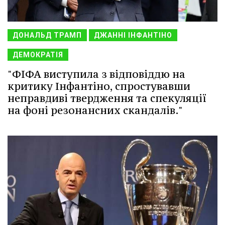
ДОНАЛЬД ТРАМП
ДЖАННІ ІНФАНТІНО
ДЕМОКРАТІЯ
"ФІФА виступила з відповіддю на
критику Інфантіно, спростувавши
неправдиві твердження та спекуляції
на фоні резонансних скандалів."