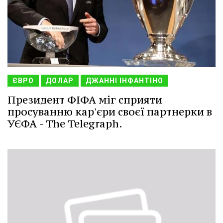
ЄВРО
ДОЛАР
ДЖАННІ ІНФАНТІНО
Президент ФІФА міг сприяти
просуванню кар'єри своєї партнерки в
УЄФА - The Telegraph.