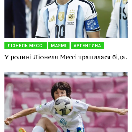
ЛІОНЕЛЬ МЕССІ
МАЯМІ
АРГЕНТИНА
У родині Ліонеля Мессі трапилася біда.