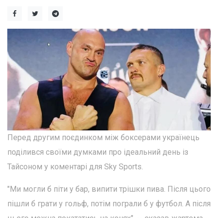
Перед другим поєдинком між боксерами українець
поділився своїми думками про ідеальний день із
Тайсоном у коментарі для Sky Sports.
"Ми могли б піти у бар, випити трішки пива. Після цього
пішли б грати у гольф, потім пограли б у футбол. А після