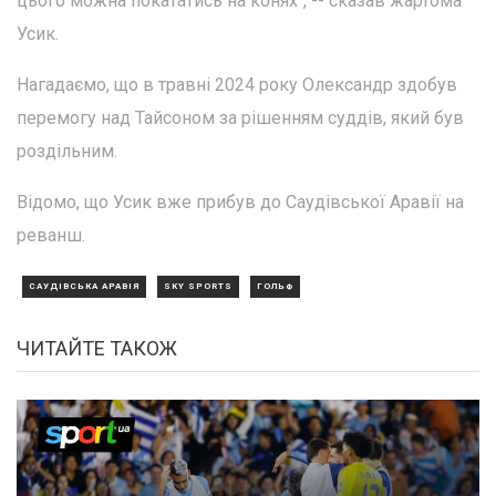
цього можна покататись на конях", -- сказав жартома
Усик.
Нагадаємо, що в травні 2024 року Олександр здобув
перемогу над Тайсоном за рішенням суддів, який був
роздільним.
Відомо, що Усик вже прибув до Саудівської Аравії на
реванш.
САУДІВСЬКА АРАВІЯ
SKY SPORTS
ГОЛЬФ
ЧИТАЙТЕ ТАКОЖ