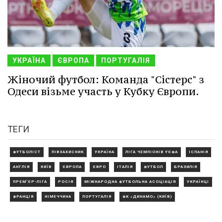
УКРАЇНА
ЄВРОПА
ПОРТУГАЛІЯ
Жіночий футбол: Команда "Сістерс" з
Одеси візьме участь у Кубку Європи.
ТЕГИ
ФУТБОЛІСТ
ПІВЗАХИСНИК
УКРАЇНА
ЛІГА ЧЕМПІОНІВ УЄФА
ІСПАНІЯ
АНГЛІЯ
КИЇВ
ЄВРОПА
ЄВРО
ІТАЛІЯ
ФУТБОЛ
БРАЗИЛІЯ
ПРЕМ'ЄР-ЛІГА
РОСІЯ
МІЖНАРОДНА ФУТБОЛЬНА АСОЦІАЦІЯ
УКРАЇНЦІ
ФРАНЦІЯ
НІМЕЧЧИНА
ПОРТУГАЛІЯ
ФК «ДИНАМО» (КИЇВ)