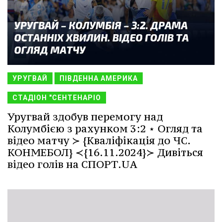
УРУГВАЙ
ПІВДЕННА АМЕРИКА
СТАДІОН "СЕНТЕНАРІО
Уругвай здобув перемогу над
Колумбією з рахунком 3:2 ⋆ Огляд та
відео матчу ≻ {Кваліфікація до ЧС.
КОНМЕБОЛ} ≺{16.11.2024}≻ Дивіться
відео голів на СПОРТ.UA