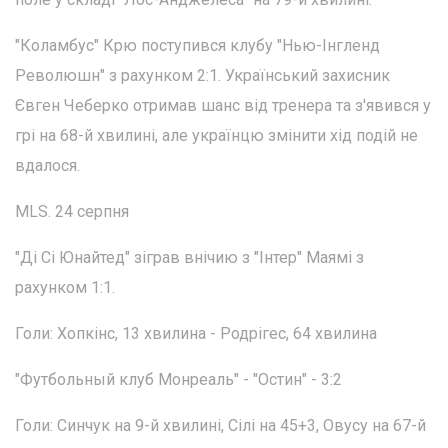
"Коламбус" Крю поступився клубу "Нью-Інгленд
Революшн" з рахунком 2:1. Український захисник
Євген Чеберко отримав шанс від тренера та з'явився у
грі на 68-й хвилині, але українцю змінити хід подій не
вдалося.
MLS. 24 серпня
"Ді Сі Юнайтед" зіграв внічию з "Інтер" Маямі з
рахунком 1:1.
Голи: Хопкінс, 13 хвилина - Родрігес, 64 хвилина
"Футбольный клуб Монреаль" - "Остин" - 3:2
Голи: Синчук на 9-й хвилині, Сілі на 45+3, Овусу на 67-й