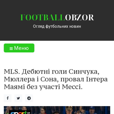
FOOTBALL
OBZOR
Огляд футбольних новин
Меню
MLS. Дебютні голи Синчука,
Мюллера і Сона, провал Інтера
Маямі без участі Мессі.