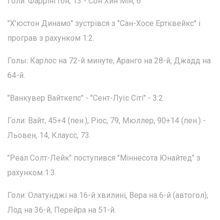
Голи: Фаррінгтон, 13 - Сон Хин Мін, 6
"Х'юстон Динамо" зустрівся з "Сан-Хосе Ертквейкс" і
програв з рахунком 1:2.
Голы: Карлос на 72-й минуте, Аранго на 28-й, Джадд на
64-й.
"Ванкувер Вайткепс" - "Сент-Луїс Сіті" - 3:2
Голи: Вайт, 45+4 (пен.), Ріос, 79, Мюллер, 90+14 (пен.) -
Льовен, 14, Клаусс, 73.
"Реал Солт-Лейк" поступився "Міннесота Юнайтед" з
рахунком 1:3.
Голи: Олатунджі на 16-й хвилині, Вера на 6-й (автогол),
Лод на 36-й, Перейра на 51-й.