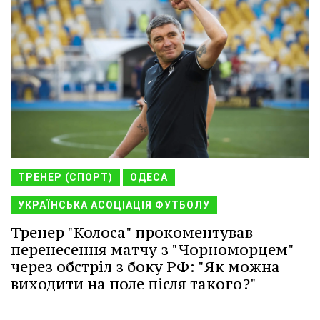
ТРЕНЕР (СПОРТ)
ОДЕСА
УКРАЇНСЬКА АСОЦІАЦІЯ ФУТБОЛУ
Тренер "Колоса" прокоментував
перенесення матчу з "Чорноморцем"
через обстріл з боку РФ: "Як можна
виходити на поле після такого?"