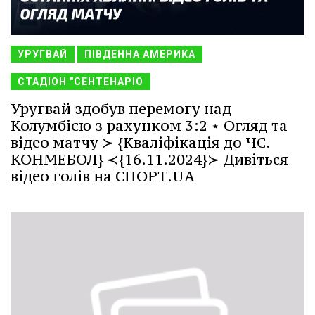
УРУГВАЙ
ПІВДЕННА АМЕРИКА
СТАДІОН "СЕНТЕНАРІО
Уругвай здобув перемогу над
Колумбією з рахунком 3:2 ⋆ Огляд та
відео матчу ≻ {Кваліфікація до ЧС.
КОНМЕБОЛ} ≺{16.11.2024}≻ Дивіться
відео голів на СПОРТ.UA