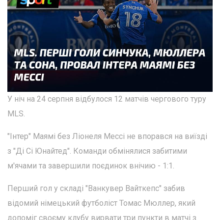
У ніч на 24 серпня відбулося 12 матчів чергового туру
MLS.
"Інтер" Маямі без Ліонеля Мессі не впорався на виїзді
з "Ді Сі Юнайтед". Команди обмінялися забитими
м'ячами та завершили поєдинок внічию - 1:1.
Перший гол у складі "Ванкувер Вайткепс" забив
відомий німецький футболіст Томас Мюллер, який
допоміг своєму клубу вирвати три пункти в матчі з