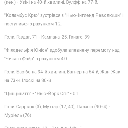
(пен.) - Узіні на 40-й хвилині, Вулфф на 77-й.
"Коламбус Крю" зустрівся з "Нью-Інгленд Революшн" і
поступився з рахунком 1:2.
Голи: Газдаг, 71 - Кампана, 25, Ганаго, 39.
"Філадельфія Юніон" здобула впевнену перемогу над
"Чикаго Файр" з рахунком 4:0.
Голи: Барібо на 34-й хвилині, Вагнер на 64-й, Жан-Жак
на 73-й, Ілоскі на 80-й.
"Цинцинатті" - "Нью-Йорк Сіті" - 0:1
Голи: Саррідж (3), Мухтар (17, 40), Паласіо (90+4) -
Муріель (76)