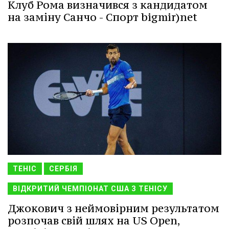
Клуб Рома визначився з кандидатом
на заміну Санчо - Спорт bigmir)net
ТЕНІС
СЕРБІЯ
ВІДКРИТИЙ ЧЕМПІОНАТ США З ТЕНІСУ
Джокович з неймовірним результатом
розпочав свій шлях на US Open,