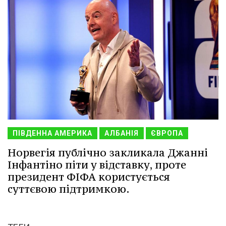
ПІВДЕННА АМЕРИКА
АЛБАНІЯ
ЄВРОПА
Норвегія публічно закликала Джанні
Інфантіно піти у відставку, проте
президент ФІФА користується
суттєвою підтримкою.