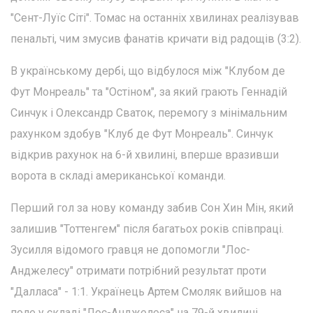
"Сент-Луїс Сіті". Томас на останніх хвилинах реалізував
пенальті, чим змусив фанатів кричати від радощів (3:2).
В українському дербі, що відбулося між "Клубом де
Фут Монреаль" та "Остіном", за який грають Геннадій
Синчук і Олександр Сваток, перемогу з мінімальним
рахунком здобув "Клуб де Фут Монреаль". Синчук
відкрив рахунок на 6-й хвилині, вперше вразивши
ворота в складі американської команди.
Перший гол за нову команду забив Сон Хин Мін, який
залишив "Тоттенгем" після багатьох років співпраці.
Зусилля відомого гравця не допомогли "Лос-
Анджелесу" отримати потрібний результат проти
"Далласа" - 1:1. Українець Артем Смоляк вийшов на
поле у складі "Лос-Анджелеса" на 79-й хвилині.