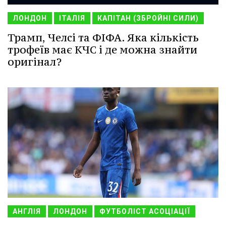
ЛОНДОН
ІТАЛІЯ
КАПІТАН (ЗБРОЙНІ СИЛИ)
Трамп, Челсі та ФІФА. Яка кількість
трофеїв має КЧС і де можна знайти
оригінал?
АНГЛІЯ
ЛОНДОН
ФУТБОЛІСТ АСОЦІАЦІЇ