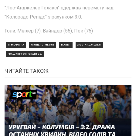
"Лос-Анджелес Гелаксі" одержав перемогу над
"Колорадо Репідс" з рахунком 3:0.
Голи: Міллер (7), Вайндер (55), Пек (75)
НІМЕЧЧИНА
ЛІОНЕЛЬ МЕССІ
МАЯМІ
ЛОС-АНДЖЕЛЕС
"ВАШИНГТОН ЮНАЙТЕД
ЧИТАЙТЕ ТАКОЖ