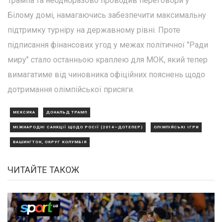
Трампа та неодноразово проводив переговори у
Білому домі, намагаючись забезпечити максимальну
підтримку турніру на державному рівні. Проте
підписання фінансових угод у межах політичної "Ради
миру" стало останньою краплею для МОК, який тепер
вимагатиме від чиновника офіційних пояснень щодо
дотримання олімпійської присяги.
МЕКСИКА
ДОНАЛЬД ТРАМП
МІЖНАРОДНІ САНКЦІЇ ЩОДО РОСІЇ (2014—ДОТЕПЕР)
ОЛІМПІЙСЬКІ ІГРИ
ВАШИНГТОН, ОКРУГ КОЛУМБІЯ
ЧИТАЙТЕ ТАКОЖ