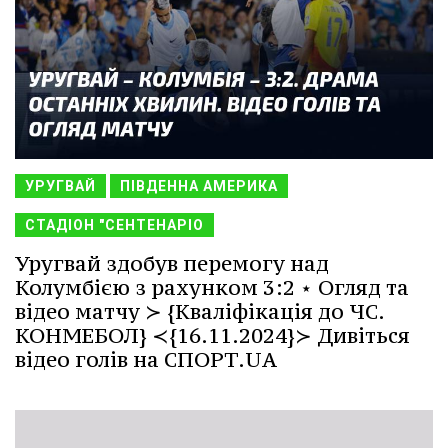
УРУГВАЙ
ПІВДЕННА АМЕРИКА
СТАДІОН "СЕНТЕНАРІО
Уругвай здобув перемогу над
Колумбією з рахунком 3:2 ⋆ Огляд та
відео матчу ≻ {Кваліфікація до ЧС.
КОНМЕБОЛ} ≺{16.11.2024}≻ Дивіться
відео голів на СПОРТ.UA