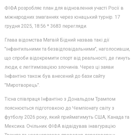
ФІФА розробляє план для відновлення участі Росії в
міжнародних змаганнях через юнацький турнір. 17
грудня 2025, 18:56 * 3683 перегляди.
Глава відомства Матвій Бідний назвав такі дії
"інфантильними та безвідповідальними", наголосивши,
що спроби відокремити спорт від реальності, де гинуть
люди, є легітимізацією злочинів. Через ці заяви
Інфантіно також був внесений до бази сайту
"Миротворець".
Тісна співпраця Інфантіно з Дональдом Трампом
пояснюється підготовкою до Чемпіонату світу з
футболу 2026 року, який прийматимуть США, Канада та
Мексика. Очільник ФІФА відвідував інавгурацію