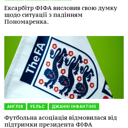
Ексарбітр ФІФА висловив свою думку
щодо ситуації з падінням
Пономаренка.
АНГЛІЯ
УЕЛЬС
ДЖАННІ ІНФАНТІНО
Футбольна асоціація відмовилася від
підтримки президента ФІФА