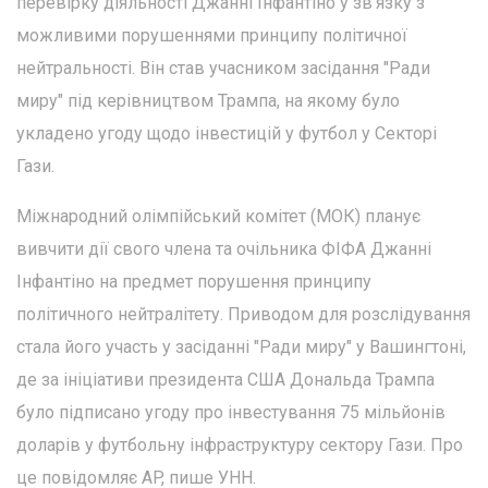
перевірку діяльності Джанні Інфантіно у зв'язку з
можливими порушеннями принципу політичної
нейтральності. Він став учасником засідання "Ради
миру" під керівництвом Трампа, на якому було
укладено угоду щодо інвестицій у футбол у Секторі
Гази.
Міжнародний олімпійський комітет (МОК) планує
вивчити дії свого члена та очільника ФІФА Джанні
Інфантіно на предмет порушення принципу
політичного нейтралітету. Приводом для розслідування
стала його участь у засіданні "Ради миру" у Вашингтоні,
де за ініціативи президента США Дональда Трампа
було підписано угоду про інвестування 75 мільйонів
доларів у футбольну інфраструктуру сектору Гази. Про
це повідомляє AP, пише УНН.