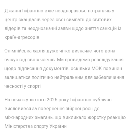
Джанні Інфантіно вже неодноразово потрапляв у
центр скандалів через свої симпатії до світових
лідерів та неоднозначні заяви щодо зняття санкцій із
країн-агресорів.
Олімпійська хартія дуже чітко визначає, чого вона
очікує від своїх членів. Ми проведемо розслідування
щодо підписання документів, оскільки МОК повинен
залишатися політично нейтральним для забезпечення
чесності у спорті
На початку лютого 2026 року Інфантіно публічно
висловився за повернення збірної росії до
міжнародних змагань, що викликало жорстку реакцію
Міністерства спорту України.