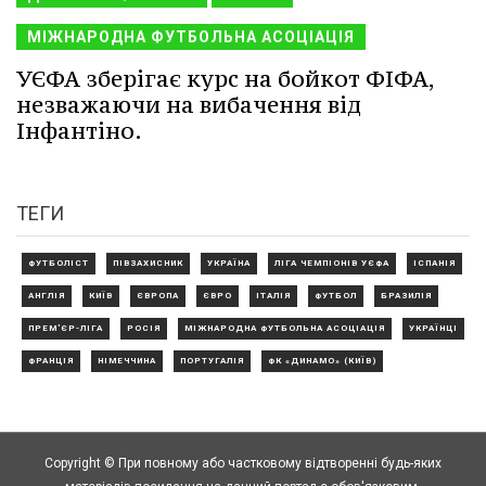
МІЖНАРОДНА ФУТБОЛЬНА АСОЦІАЦІЯ
УЄФА зберігає курс на бойкот ФІФА,
незважаючи на вибачення від
Інфантіно.
ТЕГИ
ФУТБОЛІСТ
ПІВЗАХИСНИК
УКРАЇНА
ЛІГА ЧЕМПІОНІВ УЄФА
ІСПАНІЯ
АНГЛІЯ
КИЇВ
ЄВРОПА
ЄВРО
ІТАЛІЯ
ФУТБОЛ
БРАЗИЛІЯ
ПРЕМ'ЄР-ЛІГА
РОСІЯ
МІЖНАРОДНА ФУТБОЛЬНА АСОЦІАЦІЯ
УКРАЇНЦІ
ФРАНЦІЯ
НІМЕЧЧИНА
ПОРТУГАЛІЯ
ФК «ДИНАМО» (КИЇВ)
Copyright © При повному або частковому відтворенні будь-яких