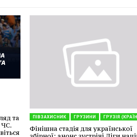
ляд та
ПІВЗАХИСНИК
ГРУЗИНИ
ГРУЗІЯ (КРАЇ
 ЧС.
Фінішна стадія для української
віться
збірної: анонс зустрічі Ліги наці