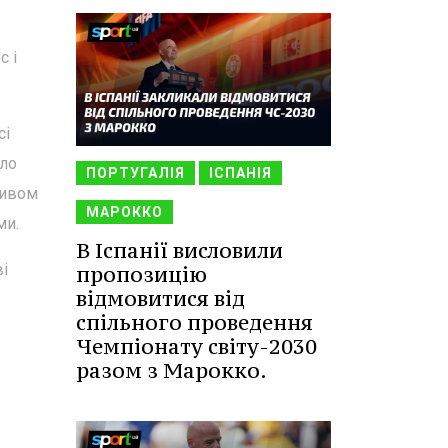
с і
сі
оло
ПОРТУГАЛІЯ
ІСПАНІЯ
ривом
МАРОККО
ми.
В Іспанії висловили
ві
пропозицію
відмовитися від
спільного проведення
Чемпіонату світу-2030
разом з Марокко.