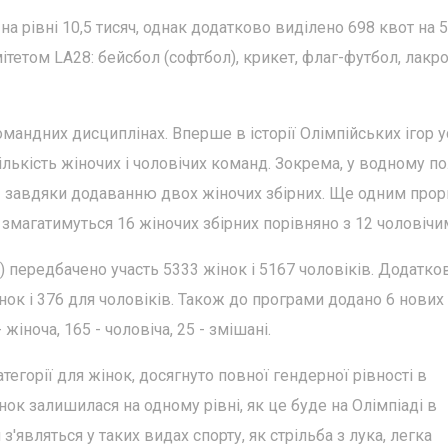
на рівні 10,5 тисяч, однак додатково виділено 698 квот на 5
тетом LA28: бейсбол (софтбол), крикет, флаг-футбол, лакро
мандних дисциплінах. Вперше в історії Олімпійських ігор у
лькість жіночих і чоловічих команд. Зокрема, у водному п
в - завдяки додаванню двох жіночих збірних. Ще одним про
змагатимуться 16 жіночих збірних порівняно з 12 чоловічи
в) передбачено участь 5333 жінок і 5167 чоловіків. Додатко
нок і 376 для чоловіків. Також до програми додано 6 нових
жіноча, 165 - чоловіча, 25 - змішані.
тегорії для жінок, досягнуто повної гендерної рівності в
інок залишилася на одному рівні, як це буде на Олімпіаді в
з'являться у таких видах спорту, як стрільба з лука, легка