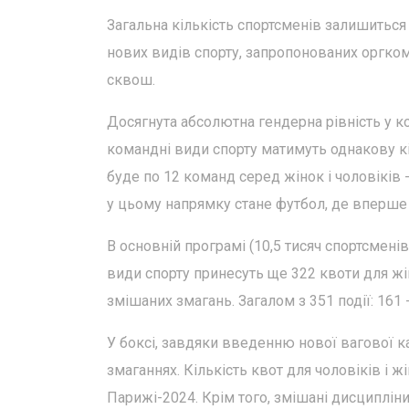
Загальна кількість спортсменів залишиться 
нових видів спорту, запропонованих оргкомі
сквош.
Досягнута абсолютна гендерна рівність у ко
командні види спорту матимуть однакову кі
буде по 12 команд серед жінок і чоловікі
у цьому напрямку стане футбол, де вперше 
В основній програмі (10,5 тисяч спортсмені
види спорту принесуть ще 322 квоти для жі
змішаних змагань. Загалом з 351 події: 161 - 
У боксі, завдяки введенню нової вагової ка
змаганнях. Кількість квот для чоловіків і ж
Парижі-2024. Крім того, змішані дисципліни 