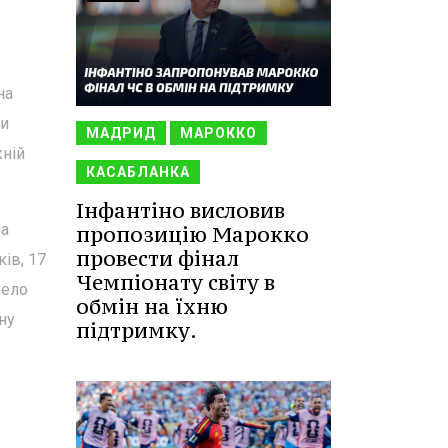
на
ми
МАДРИД
МАРОККО
жній
КАСАБЛАНКА
Інфантіно висловив
на
пропозицію Марокко
провести фінал
ів, 17
Чемпіонату світу в
вело
обмін на їхню
ну
підтримку.