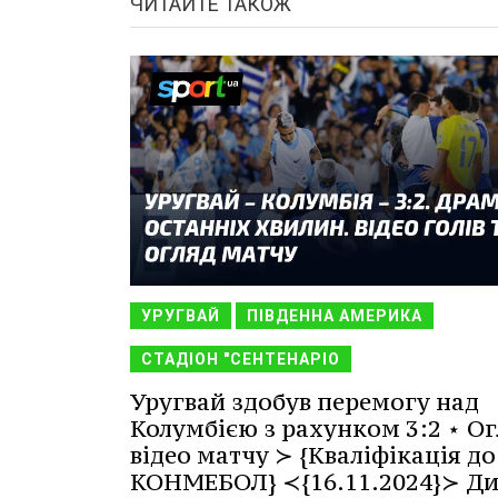
ЧИТАЙТЕ ТАКОЖ
УРУГВАЙ
ПІВДЕННА АМЕРИКА
СТАДІОН "СЕНТЕНАРІО
Уругвай здобув перемогу над
Колумбією з рахунком 3:2 ⋆ Ог
відео матчу ≻ {Кваліфікація до
КОНМЕБОЛ} ≺{16.11.2024}≻ Ди