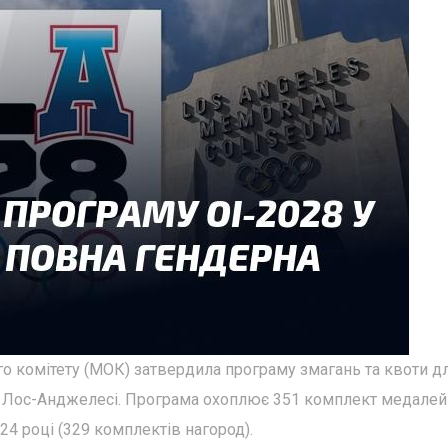
о комітету (МОК) затвердила програму змагань та квоти д
8 в Лос-Анджелесі. Програма охоплює 351 комплект медалей 
24 році (329 комплектів нагород).