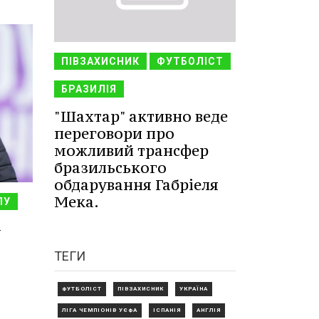
ПІВЗАХИСНИК
ФУТБОЛІСТ
БРАЗИЛІЯ
"Шахтар" активно веде
переговори про
можливий трансфер
бразильського
обдарування Габріеля
Мека.
ЛУ
–
ТЕГИ
ФУТБОЛІСТ
ПІВЗАХИСНИК
УКРАЇНА
ЛІГА ЧЕМПІОНІВ УЄФА
ІСПАНІЯ
АНГЛІЯ