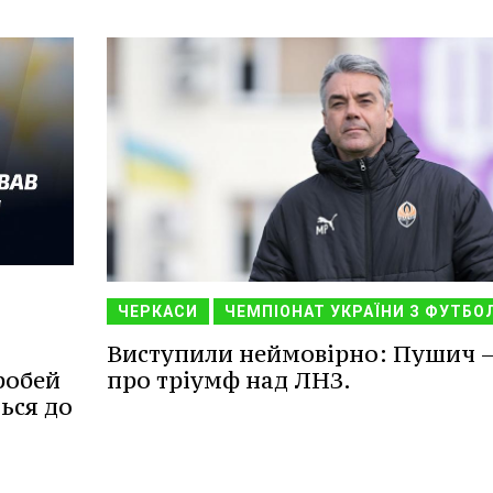
ЧЕРКАСИ
ЧЕМПІОНАТ УКРАЇНИ З ФУТБО
Виступили неймовірно: Пушич 
про тріумф над ЛНЗ.
оробей
ься до