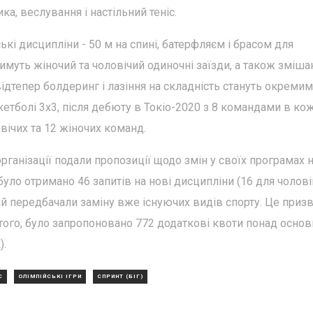
ка, веслування і настільний теніс.
кі дисципліни - 50 м на спині, батерфляєм і брасом для
имуть жіночий та чоловічий одиночні заїзди, а також зміша
 відтепер болдеринг і лазіння на складність стануть окреми
етболі 3x3, після дебюту в Токіо-2020 з 8 командами в ко
овічих та 12 жіночих команд.
рганізації подали пропозиції щодо змін у своїх програмах 
було отримано 46 запитів на нові дисципліни (16 для чоловік
цій передбачали заміну вже існуючих видів спорту. Це приз
 того, було запропоновано 772 додаткові квоти понад основ
).
С
ОЛІМПІЙСЬКІ ІГРИ
СПРИНТ (БІГ)