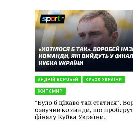
АНДРІЙ ВОРОБЕЙ
КУБОК УКРАЇНИ
ЖИТОМИР
"Було б цікаво так статися". В
озвучив команди, що проберут
фіналу Кубка України.