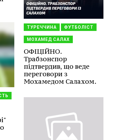
ТУРЕЧЧИНА
ФУТБОЛІСТ
МОХАМЕД САЛАХ
ОФІЦІЙНО.
Трабзонспор
підтвердив, що веде
переговори з
Мохамедом Салахом.
СТЬ
і"
го