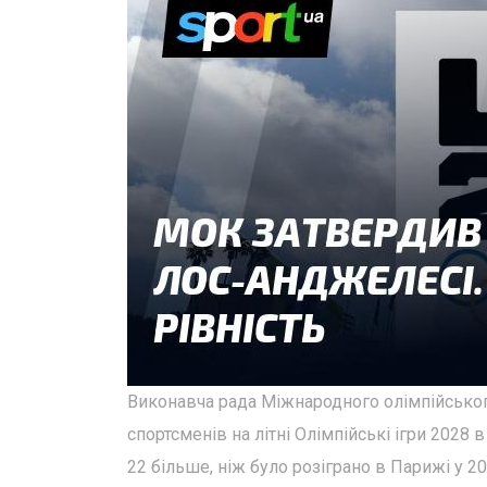
Виконавча рада Міжнародного олімпійськог
спортсменів на літні Олімпійські ігри 202
22 більше, ніж було розіграно в Парижі у 20