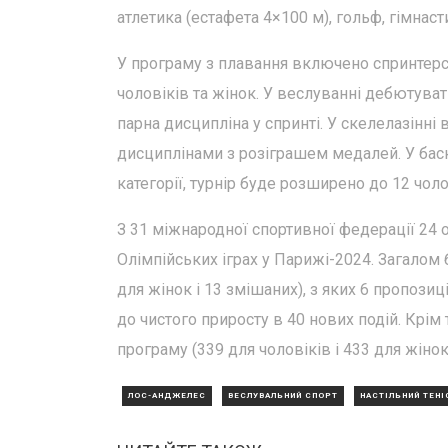
атлетика (естафета 4×100 м), гольф, гімнасти
У програму з плавання включено спринтерсь
чоловіків та жінок. У веслуванні дебютуват
парна дисципліна у спринті. У скелелазінні
дисциплінами з розіграшем медалей. У баск
категорії, турнір буде розширено до 12 чол
З 31 міжнародної спортивної федерації 24 о
Олімпійських іграх у Парижі-2024. Загалом 
для жінок і 13 змішаних), з яких 6 пропози
до чистого приросту в 40 нових подій. Крім
програму (339 для чоловіків і 433 для жінок
ЛОС-АНДЖЕЛЕС
ВЕСЛУВАЛЬНИЙ СПОРТ
НАСТІЛЬНИЙ ТЕНІ