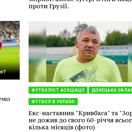
проти Грузії.
ФУТБОЛІСТ АСОЦІАЦІЇ
ДОНЕЦЬКА ОБЛА
емо
ФУТБОЛ В УКРАЇНІ
Екс-наставник "Кривбаса" та "Зор
не дожив до свого 60-річчя всьо
кілька місяців (фото)