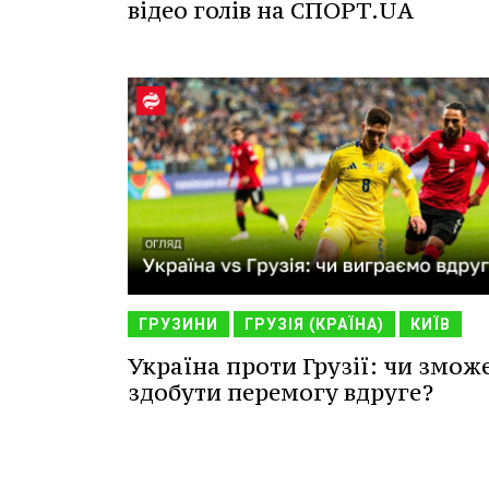
відео голів на СПОРТ.UA
ГРУЗИНИ
ГРУЗІЯ (КРАЇНА)
КИЇВ
Україна проти Грузії: чи змож
здобути перемогу вдруге?