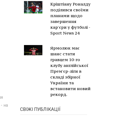
Кріштіану Роналду
поділився своїми
планами щодо
завершення
кар'єри у футболі -
Sport News 24
Ярмолюк має
шанс стати
гравцем 10-го
клубу англійської
Прем'єр-ліги в
складі збірної
України та
встановити новий
рекорд.
ля
- на
СВІЖІ ПУБЛІКАЦІЇ