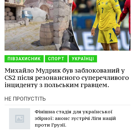
ПІВЗАХИСНИК
СПОРТ
УКРАЇНЦІ
Михайло Мудрик був заблокований у
CS2 після резонансного суперечливого
інциденту з польським гравцем.
НЕ ПРОПУСТІТЬ
Фінішна стадія для української
збірної: анонс зустрічі Ліги націй
проти Грузії.