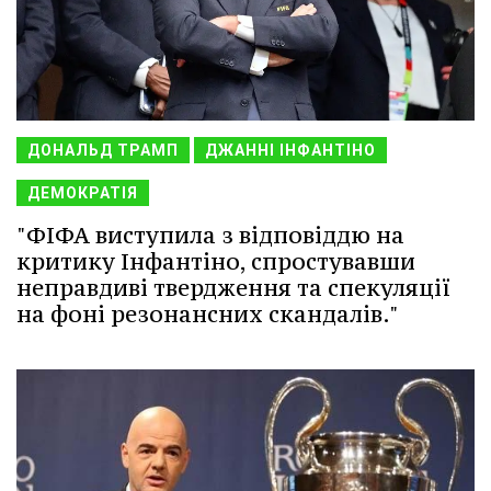
ДОНАЛЬД ТРАМП
ДЖАННІ ІНФАНТІНО
ДЕМОКРАТІЯ
"ФІФА виступила з відповіддю на
критику Інфантіно, спростувавши
неправдиві твердження та спекуляції
на фоні резонансних скандалів."