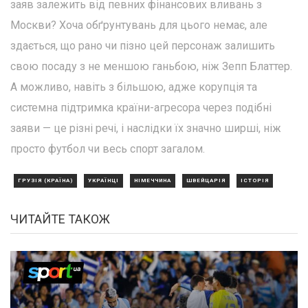
заяв залежить від певних фінансових вливань з
Москви? Хоча обґрунтувань для цього немає, але
здається, що рано чи пізно цей персонаж залишить
свою посаду з не меншою ганьбою, ніж Зепп Блаттер.
А можливо, навіть з більшою, адже корупція та
системна підтримка країни-агресора через подібні
заяви — це різні речі, і наслідки їх значно ширші, ніж
просто футбол чи весь спорт загалом.
ГРУЗІЯ (КРАЇНА)
УКРАЇНЦІ
НІМЕЧЧИНА
ШВЕЙЦАРІЯ
ІСТОРІЯ
ЧИТАЙТЕ ТАКОЖ