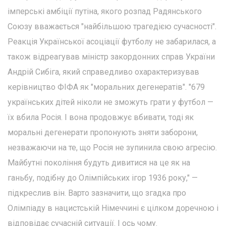
імперські амбіції путіна, якого розпад Радянського
Союзу вважається "найбільшою трагедією сучасності".
Реакція Української асоціації футболу не забарилася, а
також відреагував міністр закордонних справ України
Андрій Сибіга, який справедливо охарактеризував
керівництво ФІФА як "моральних дегенератів". "679
українських дітей ніколи не зможуть грати у футбол —
їх вбила Росія. І вона продовжує вбивати, тоді як
моральні дегенерати пропонують зняти заборони,
незважаючи на те, що Росія не зупинила свою агресію.
Майбутні покоління будуть дивитися на це як на
ганьбу, подібну до Олімпійських ігор 1936 року," —
підкреслив він. Варто зазначити, що згадка про
Олімпіаду в нацистській Німеччині є цілком доречною і
відповідає сучасній ситуації. І ось чому.