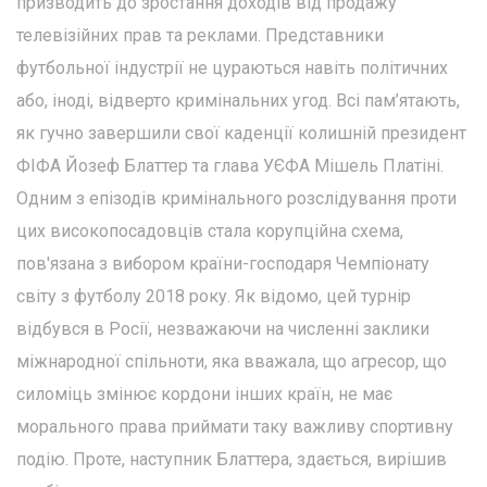
призводить до зростання доходів від продажу
телевізійних прав та реклами. Представники
футбольної індустрії не цураються навіть політичних
або, іноді, відверто кримінальних угод. Всі пам’ятають,
як гучно завершили свої каденції колишній президент
ФІФА Йозеф Блаттер та глава УЄФА Мішель Платіні.
Одним з епізодів кримінального розслідування проти
цих високопосадовців стала корупційна схема,
пов'язана з вибором країни-господаря Чемпіонату
світу з футболу 2018 року. Як відомо, цей турнір
відбувся в Росії, незважаючи на численні заклики
міжнародної спільноти, яка вважала, що агресор, що
силоміць змінює кордони інших країн, не має
морального права приймати таку важливу спортивну
подію. Проте, наступник Блаттера, здається, вирішив