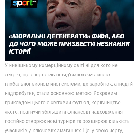
У нинішньому комерційному світі ні для кого не
секрет, що спорт став невід'ємною частиною
глобальної економічної системи, де заробіток, а іноді й
надприбутки, стали основною метою. Яскравим
прикладом цього є світовий футбол, керівництво
якого, прагнучи збільшити фінансові надходження,
постійно створює нові турніри та розширює кількість
учасників у ключових змаганнях. Це, у свою чергу,