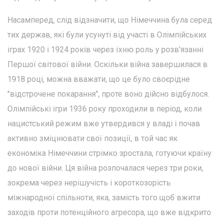
Насамперед, слід відзначити, що Німеччина була серед
тих держав, які були усунуті від участі в Олімпійських
іграх 1920 і 1924 років через їхню роль у розв'язанні
Першої світової війни. Оскільки війна завершилася в
1918 році, можна вважати, що це було своєрідне
"відстрочене покарання", проте воно дійсно відбулося.
Олімпійські ігри 1936 року проходили в період, коли
нацистський режим вже утвердився у владі і почав
активно зміцнювати свої позиції, в той час як
економіка Німеччини стрімко зростала, готуючи країну
до нової війни. Ця війна розпочалася через три роки,
зокрема через нерішучість і короткозорість
міжнародної спільноти, яка, замість того щоб вжити
заходів проти потенційного агресора, що вже відкрито