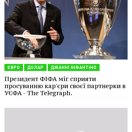
ЄВРО
ДОЛАР
ДЖАННІ ІНФАНТІНО
Президент ФІФА міг сприяти
просуванню кар'єри своєї партнерки в
УЄФА - The Telegraph.