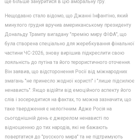
ще більше зануритися в цю аморальну гру.
Нещодавно стало відомо, що Джанні Інфантіно, який
минулого грудня вручив американському президенту
Дональду Трампу вигадану "премію миру ФІФА", що
була створена спеціально для жеребкування фінальної
частини ЧС-2026, знову вирішив підкреслити свою
лояльність до путіна та його терористичного оточення.
Він заявив, що відсторонення Росії від міжнародних
змагань "не принесло жодної користі" і "лише підсилює
ненависть". Якщо відійти від емоційного аспекту його
слів і зосередитися на фактах, то можна зазначити, що
таке твердження є нелогічним. Адже Росія на
сьогоднішній день є джерелом ненависті по
відношенню до тих народів, які не бажають
повертатися до "русского мира" та не підтримують