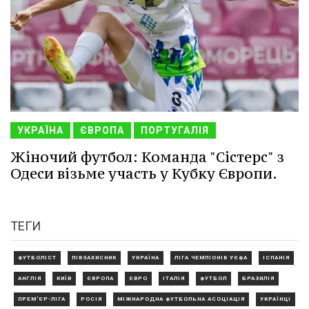
УКРАЇНА
ЄВРОПА
ПОРТУГАЛІЯ
Жіночий футбол: Команда "Сістерс" з
Одеси візьме участь у Кубку Європи.
ТЕГИ
ФУТБОЛІСТ
ПІВЗАХИСНИК
УКРАЇНА
ЛІГА ЧЕМПІОНІВ УЄФА
ІСПАНІЯ
АНГЛІЯ
КИЇВ
ЄВРОПА
ЄВРО
ІТАЛІЯ
ФУТБОЛ
БРАЗИЛІЯ
ПРЕМ'ЄР-ЛІГА
РОСІЯ
МІЖНАРОДНА ФУТБОЛЬНА АСОЦІАЦІЯ
УКРАЇНЦІ