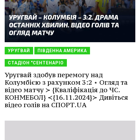
УРУГВАЙ
ПІВДЕННА АМЕРИКА
СТАДІОН "СЕНТЕНАРІО
Уругвай здобув перемогу над
Колумбією з рахунком 3:2 ⋆ Огляд та
відео матчу ≻ {Кваліфікація до ЧС.
КОНМЕБОЛ} ≺{16.11.2024}≻ Дивіться
відео голів на СПОРТ.UA