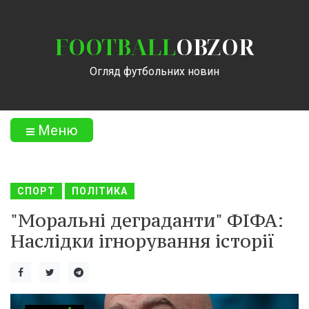
FOOTBALL
OBZOR
Огляд футбольних новин
Меню
СПОРТ
ПОЛІТИКА
"Моральні деграданти" ФІФА:
Наслідки ігнорування історії