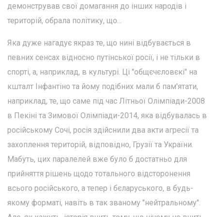
демонстрував свої домагання до інших народів і
територій, обрала політику, що...
Яка дуже нагадує якраз те, що нині відбувається в
певних сенсах відносно путінської росії, і не тільки в
спорті, а, наприклад, в культурі. Ці "общєчєловєкі" на
кшталт Інфантіно та йому подібних мали б пам'ятати,
наприклад, те, що саме під час Літньої Олімпіади-2008
в Пекіні та Зимової Олімпіади-2014, яка відбувалась в
російському Сочі, росія здійснили два акти агресії та
захоплення територій, відповідно, Грузії та України.
Мабуть, цих паралелей вже було б достатньо для
прийняття рішень щодо тотального відсторонення
всього російського, а тепер і бєларуського, в будь-
якому форматі, навіть в так званому "нейтральному".