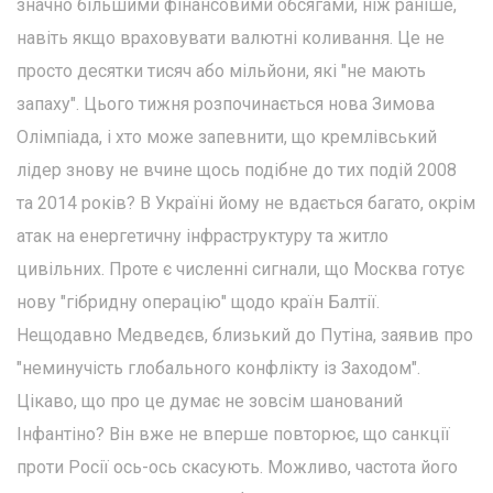
значно більшими фінансовими обсягами, ніж раніше,
навіть якщо враховувати валютні коливання. Це не
просто десятки тисяч або мільйони, які "не мають
запаху". Цього тижня розпочинається нова Зимова
Олімпіада, і хто може запевнити, що кремлівський
лідер знову не вчине щось подібне до тих подій 2008
та 2014 років? В Україні йому не вдається багато, окрім
атак на енергетичну інфраструктуру та житло
цивільних. Проте є численні сигнали, що Москва готує
нову "гібридну операцію" щодо країн Балтії.
Нещодавно Медведєв, близький до Путіна, заявив про
"неминучість глобального конфлікту із Заходом".
Цікаво, що про це думає не зовсім шанований
Інфантіно? Він вже не вперше повторює, що санкції
проти Росії ось-ось скасують. Можливо, частота його