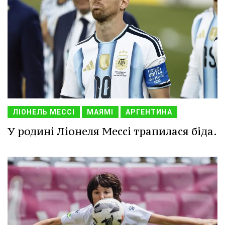
ЛІОНЕЛЬ МЕССІ
МАЯМІ
АРГЕНТИНА
У родині Ліонеля Мессі трапилася біда.