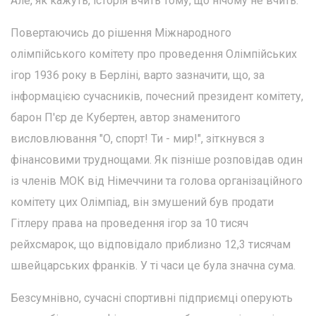
Але, як кажуть, історія вчить тому, що нічому не вчить.
Повертаючись до рішення Міжнародного
олімпійського комітету про проведення Олімпійських
ігор 1936 року в Берліні, варто зазначити, що, за
інформацією сучасників, почесний президент комітету,
барон П'єр де Кубертен, автор знаменитого
висловлювання "О, спорт! Ти - мир!", зіткнувся з
фінансовими труднощами. Як пізніше розповідав один
із членів МОК від Німеччини та голова організаційного
комітету цих Олімпіад, він змушений був продати
Гітлеру права на проведення ігор за 10 тисяч
рейхсмарок, що відповідало приблизно 12,3 тисячам
швейцарських франків. У ті часи це була значна сума.
Безсумнівно, сучасні спортивні підприємці оперують