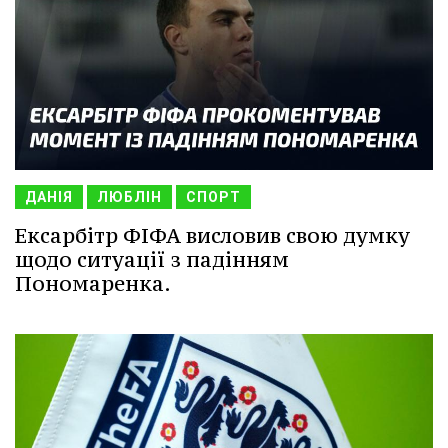
ДАНІЯ
ЛЮБЛІН
СПОРТ
Ексарбітр ФІФА висловив свою думку
щодо ситуації з падінням
Пономаренка.