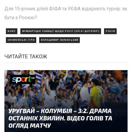
Для 15-річних дітей ФІФА та УЄФА відкриють турнір: як
бути з Росією?
БОКС
МІЖНАРОДНІ САНКЦІЇ ЩОДО РОСІЇ (2014—ДОТЕПЕР)
РОСІЯ
ОЛІМПІЙСЬКІ ІГРИ
ВОЛОДИМИР ЗЕЛЕНСЬКИЙ
ЧИТАЙТЕ ТАКОЖ