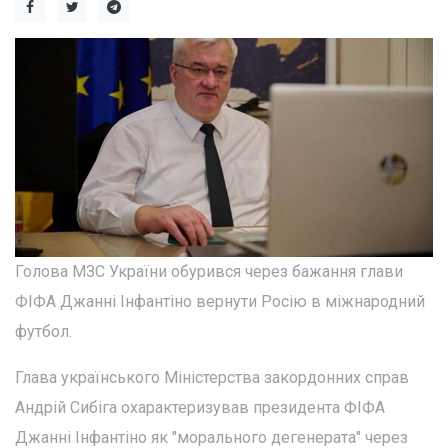
Голова МЗС України обурився через бажання глави
ФІФА Джанні Інфантіно вернути Росію в міжнародний
футбол.
Глава українського Міністерства закордонних справ
Андрій Сибіга охарактеризував президента ФІФА
Джанні Інфантіно як "морального дегенерата" через