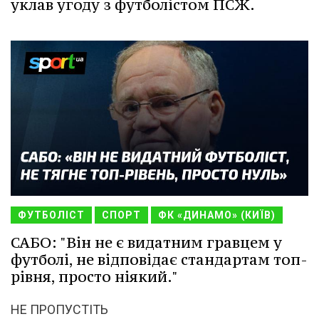
уклав угоду з футболістом ПСЖ.
ФУТБОЛІСТ
СПОРТ
ФК «ДИНАМО» (КИЇВ)
САБО: "Він не є видатним гравцем у
футболі, не відповідає стандартам топ-
рівня, просто ніякий."
НЕ ПРОПУСТІТЬ