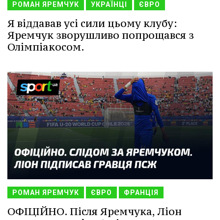
РОМАН ЯРЕМЧУК
УКРАЇНЦІ
ЄВРО
Я віддавав усі сили цьому клубу:
Яремчук зворушливо попрощався з
Олімпіакосом.
РОМАН ЯРЕМЧУК
ЄВРО
ФРАНЦІЯ
ОФІЦІЙНО. Після Яремчука, Ліон