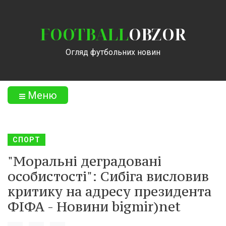
FOOTBALL
OBZOR
Огляд футбольних новин
Меню
СПОРТ
"Моральні деградовані
особистості": Сибіга висловив
критику на адресу президента
ФІФА - Новини bigmir)net