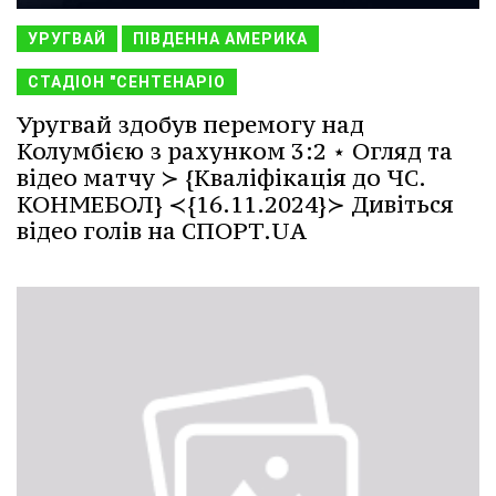
УРУГВАЙ
ПІВДЕННА АМЕРИКА
СТАДІОН "СЕНТЕНАРІО
Уругвай здобув перемогу над
Колумбією з рахунком 3:2 ⋆ Огляд та
відео матчу ≻ {Кваліфікація до ЧС.
КОНМЕБОЛ} ≺{16.11.2024}≻ Дивіться
відео голів на СПОРТ.UA