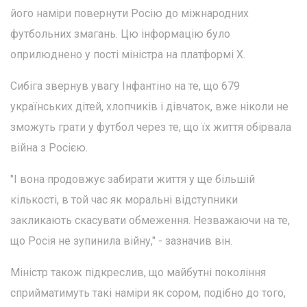
його наміри повернути Росію до міжнародних
футбольних змагань. Цю інформацію було
оприлюднено у пості міністра на платформі X.
Сибіга звернув увагу Інфантіно на те, що 679
українських дітей, хлопчиків і дівчаток, вже ніколи не
зможуть грати у футбол через те, що їх життя обірвала
війна з Росією.
"І вона продовжує забирати життя у ще більшій
кількості, в той час як моральні відступники
закликають скасувати обмеження. Незважаючи на те,
що Росія не зупинила війну," - зазначив він.
Міністр також підкреслив, що майбутні покоління
сприйматимуть такі наміри як сором, подібно до того,