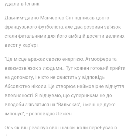
ударів в Іспанії.
Давним-давно Манчестер Сіті підписав цього
французького футболіста, але два розриви зв'язок
стали фатальними для його амбіцій досягти великих
висот у кар'єрі.
"Це місце вражає своєю енергією. Атмосфера та
взаємозв'язок з людьми... Тут кожен готовий прийти
на допомогу, і ніхто не свистить у відповідь.
Абсолютно ніколи. Це створює неймовірне відчуття
впевненості. Я відчуваю, що суперникам не до
вподоби з'являтися на "Вальєкас", і мені це дуже
імпонує", - розповідає Лежен.
Ось як він реалізує свої шанси, коли перебуває в