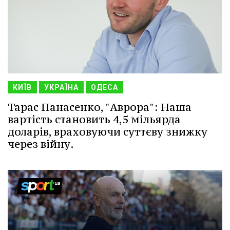
КИЇВ
УКРАЇНА
ОДЕСА
Тарас Панасенко, "Аврора": Наша
вартість становить 4,5 мільярда
доларів, враховуючи суттєву знижку
через війну.