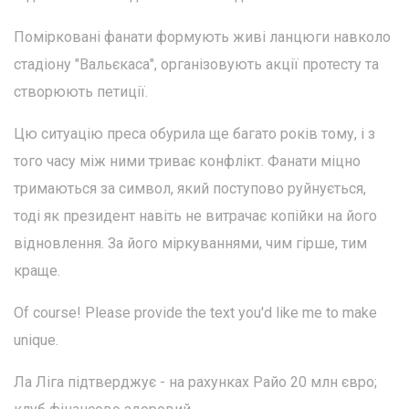
Помірковані фанати формують живі ланцюги навколо
стадіону "Вальєкаса", організовують акції протесту та
створюють петиції.
Цю ситуацію преса обурила ще багато років тому, і з
того часу між ними триває конфлікт. Фанати міцно
тримаються за символ, який поступово руйнується,
тоді як президент навіть не витрачає копійки на його
відновлення. За його міркуваннями, чим гірше, тим
краще.
Of course! Please provide the text you'd like me to make
unique.
Ла Ліга підтверджує - на рахунках Райо 20 млн євро;