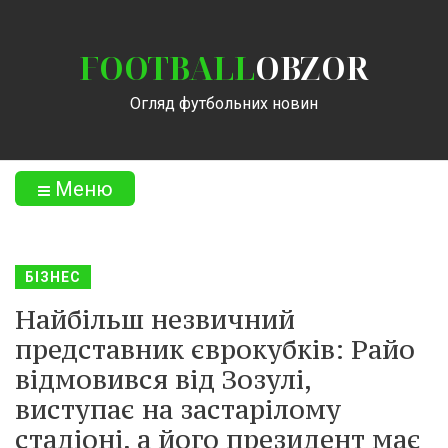
FOOTBALL
OBZOR
Огляд футбольних новин
Меню
БІЗНЕС
Найбільш незвичний
представник єврокубків: Райо
відмовився від Зозулі,
виступає на застарілому
стадіоні, а його президент має