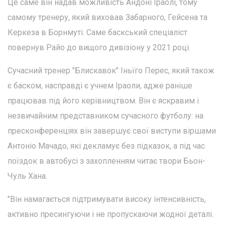
Це саме він надав можливість Андоні Іраолі, тому
самому тренеру, який виховав Забарного, Гейсена та
Керкеза в Борнмуті. Саме баскський спеціаліст
повернув Райо до вищого дивізіону у 2021 році.
Сучасний тренер "Блискавок" Іньїго Перес, який також
є баском, насправді є учнем Іраоли, адже раніше
працював під його керівництвом. Він є яскравим і
незвичайним представником сучасного футболу: на
пресконференціях він завершує свої виступи віршами
Антоніо Мачадо, які декламує без підказок, а під час
поїздок в автобусі з захопленням читає твори Бьон-
Чуль Хана.
"Він намагається підтримувати високу інтенсивність,
активно пресингуючи і не пропускаючи жодної деталі.