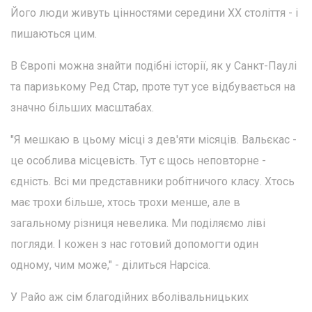
Його люди живуть цінностями середини ХХ століття - і
пишаються цим.
В Європі можна знайти подібні історії, як у Санкт-Паулі
та паризькому Ред Стар, проте тут усе відбувається на
значно більших масштабах.
"Я мешкаю в цьому місці з дев'яти місяців. Вальєкас -
це особлива місцевість. Тут є щось неповторне -
єдність. Всі ми представники робітничого класу. Хтось
має трохи більше, хтось трохи менше, але в
загальному різниця невелика. Ми поділяємо ліві
погляди. І кожен з нас готовий допомогти один
одному, чим може," - ділиться Нарсіса.
У Райо аж сім благодійних вболівальницьких