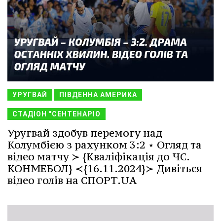
УРУГВАЙ
ПІВДЕННА АМЕРИКА
СТАДІОН "СЕНТЕНАРІО
Уругвай здобув перемогу над
Колумбією з рахунком 3:2 ⋆ Огляд та
відео матчу ≻ {Кваліфікація до ЧС.
КОНМЕБОЛ} ≺{16.11.2024}≻ Дивіться
відео голів на СПОРТ.UA