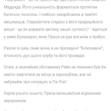
Мадрида. Його унікальність формується протягом
багатьох поколінь і глибоко закарбована в пам'яті
мешканців. Перемістити стадіон з його традиційного
місця - це як вирвати частину нашої сутності," - йдеться
у заяві Буканерос, яких Преса не раз виганяв з трибун.
Разом із цим, саме вони, а не президент "Блискавок",
втілюють дух цього клубу та його громади.
Отже, в звичайних обставинах Райо не повинен був би
навіть змагатися за місце в єврокубках, але не
забувайте про ситуацію в Ла Лізі!
Окрім усього іншого, Преса залишається відмінним
керівником.