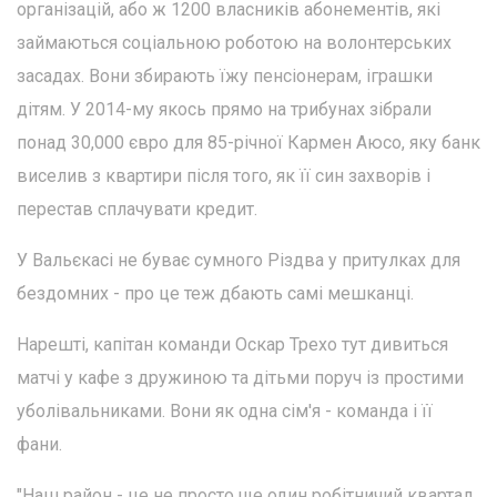
організацій, або ж 1200 власників абонементів, які
займаються соціальною роботою на волонтерських
засадах. Вони збирають їжу пенсіонерам, іграшки
дітям. У 2014-му якось прямо на трибунах зібрали
понад 30,000 євро для 85-річної Кармен Аюсо, яку банк
виселив з квартири після того, як її син захворів і
перестав сплачувати кредит.
У Вальєкасі не буває сумного Різдва у притулках для
бездомних - про це теж дбають самі мешканці.
Нарешті, капітан команди Оскар Трехо тут дивиться
матчі у кафе з дружиною та дітьми поруч із простими
уболівальниками. Вони як одна сім'я - команда і її
фани.
"Наш район - це не просто ще один робітничий квартал