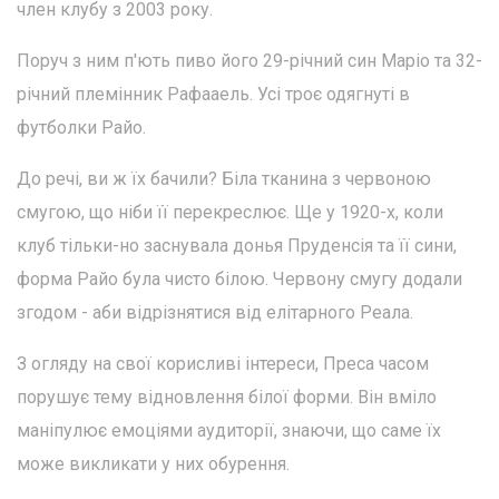
член клубу з 2003 року.
Поруч з ним п'ють пиво його 29-річний син Маріо та 32-
річний племінник Рафааель. Усі троє одягнуті в
футболки Райо.
До речі, ви ж їх бачили? Біла тканина з червоною
смугою, що ніби її перекреслює. Ще у 1920-х, коли
клуб тільки-но заснувала донья Пруденсія та її сини,
форма Райо була чисто білою. Червону смугу додали
згодом - аби відрізнятися від елітарного Реала.
З огляду на свої корисливі інтереси, Преса часом
порушує тему відновлення білої форми. Він вміло
маніпулює емоціями аудиторії, знаючи, що саме їх
може викликати у них обурення.