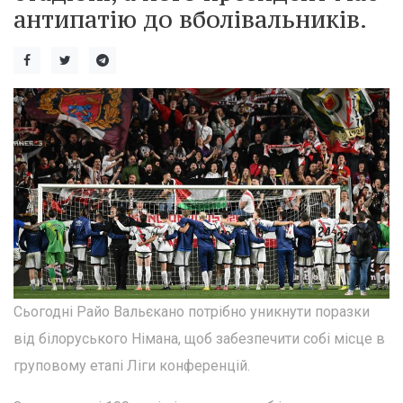
антипатію до вболівальників.
Сьогодні Райо Вальєкано потрібно уникнути поразки
від білоруського Німана, щоб забезпечити собі місце в
груповому етапі Ліги конференцій.