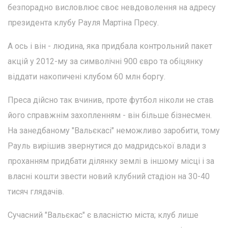
безпорадно висловлює своє невдоволення на адресу
президента клубу Рауля Мартіна Пресу.
А ось і він - людина, яка придбала контрольний пакет
акцій у 2012-му за символічні 900 євро та обіцянку
віддати накопичені клубом 60 млн боргу.
Преса дійсно так вчинив, проте футбол ніколи не став
його справжнім захопленням - він більше бізнесмен.
На занедбаному "Вальєкасі" неможливо заробити, тому
Рауль вирішив звернутися до мадридської влади з
проханням придбати ділянку землі в іншому місці і за
власні кошти звести новий клубний стадіон на 30-40
тисяч глядачів.
Сучасний "Вальєкас" є власністю міста; клуб лише