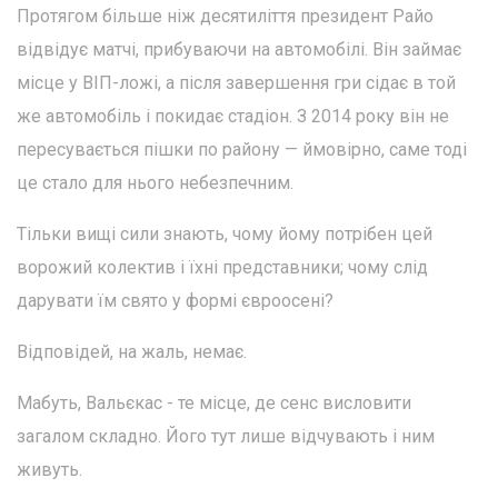
Протягом більше ніж десятиліття президент Райо
відвідує матчі, прибуваючи на автомобілі. Він займає
місце у ВІП-ложі, а після завершення гри сідає в той
же автомобіль і покидає стадіон. З 2014 року він не
пересувається пішки по району — ймовірно, саме тоді
це стало для нього небезпечним.
Тільки вищі сили знають, чому йому потрібен цей
ворожий колектив і їхні представники; чому слід
дарувати їм свято у формі євроосені?
Відповідей, на жаль, немає.
Мабуть, Вальєкас - те місце, де сенс висловити
загалом складно. Його тут лише відчувають і ним
живуть.