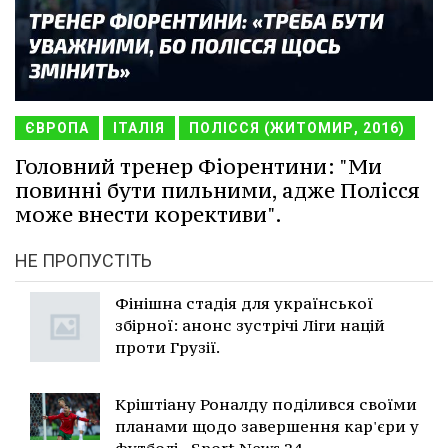
ЄВРОПА
ІТАЛІЯ
ПОЛІССЯ (ЖИТОМИР, 2016)
Головний тренер Фіорентини: "Ми
повинні бути пильними, адже Полісся
може внести корективи".
НЕ ПРОПУСТІТЬ
Фінішна стадія для української
збірної: анонс зустрічі Ліги націй
проти Грузії.
Кріштіану Роналду поділився своїми
планами щодо завершення кар'єри у