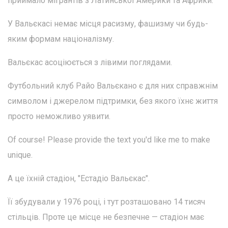
приймало мігрантів з Латинської Америки та Африки.
У Вальєкасі немає місця расизму, фашизму чи будь-
яким формам націоналізму.
Вальєкас асоціюється з лівими поглядами.
Футбольний клуб Райо Вальєкано є для них справжнім
символом і джерелом підтримки, без якого їхнє життя
просто неможливо уявити.
Of course! Please provide the text you'd like me to make
unique.
А це їхній стадіон, "Естадіо Вальєкас".
Її збудували у 1976 році, і тут розташовано 14 тисяч
стільців. Проте це місце не безпечне — стадіон має