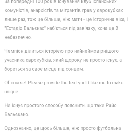
За попередні 100 років існування клуб іспанських
комуністів, анархістів та мігрантів грав у єврокубках
лише раз, тож це більше, ніж матч - це історична віха, і
"Естадіо Вальєкас" наб'ється під зав'язку, хоча це й
небезпечно.
Чемпіон ділиться історією про найнеймовірнішого
учасника єврокубків, який щороку не просто існує, а
бореться за своє місце під сонцем.
Of course! Please provide the text you'd like me to make
unique.
Не існує простого способу пояснити, що таке Райо
Вальєкано.
Однозначно, це щось більше, ніж просто футбольна