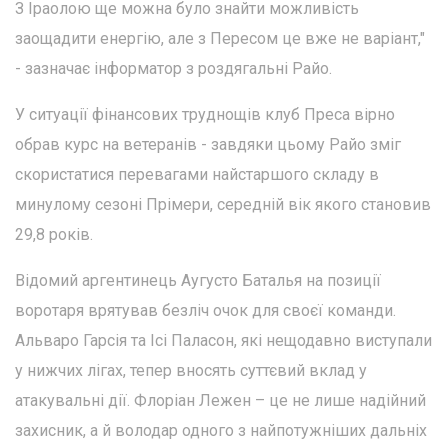
З Іраолою ще можна було знайти можливість
заощадити енергію, але з Пересом це вже не варіант,"
- зазначає інформатор з роздягальні Райо.
У ситуації фінансових труднощів клуб Преса вірно
обрав курс на ветеранів - завдяки цьому Райо зміг
скористатися перевагами найстаршого складу в
минулому сезоні Прімери, середній вік якого становив
29,8 років.
Відомий аргентинець Аугусто Баталья на позиції
воротаря врятував безліч очок для своєї команди.
Альваро Гарсія та Ісі Паласон, які нещодавно виступали
у нижчих лігах, тепер вносять суттєвий вклад у
атакувальні дії. Флоріан Лежен – це не лише надійний
захисник, а й володар одного з найпотужніших дальніх