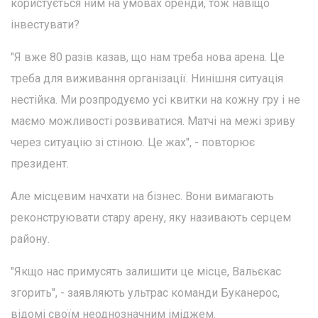
користується ним на умовах оренди, тож навіщо
інвестувати?
"Я вже 80 разів казав, що нам треба нова арена. Це
треба для виживання організації. Нинішня ситуація
нестійка. Ми розпродуємо усі квитки на кожну гру і не
маємо можливості розвиватися. Матчі на межі зриву
через ситуацію зі стіною. Це жах", - повторює
президент.
Але місцевим начхати на бізнес. Вони вимагають
реконструювати стару арену, яку називають серцем
району.
"Якщо нас примусять залишити це місце, Вальєкас
згорить", - заявляють ультрас команди Буканерос,
відомі своїм неоднозначним іміджем.