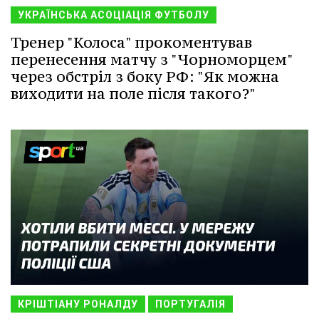
УКРАЇНСЬКА АСОЦІАЦІЯ ФУТБОЛУ
Тренер "Колоса" прокоментував
перенесення матчу з "Чорноморцем"
через обстріл з боку РФ: "Як можна
виходити на поле після такого?"
КРІШТІАНУ РОНАЛДУ
ПОРТУГАЛІЯ