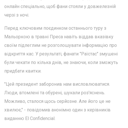
онлайн спеціально, щоб фани стояли у довжелезній
черзі з ночі.
Перед ключовим поєдинком останнього туру з
Мальоркою в травні Преса навіть віддав вказівку
своїм підлеглим не розголошувати інформацію про
відкриття кас. У результаті, фанати "Раїстас" змушені
були чекати по кілька днів, не знаючи, коли зможуть
придбати квитки.
"Цей президент заборонив нам висловлюватися.
Люди, втомлені та обурені, шукали роз'яснень.
Можливо, сталося щось серйозне. Але його це не
хвилює," - повідомив анонімно один з керівників
виданню El Confidencial.