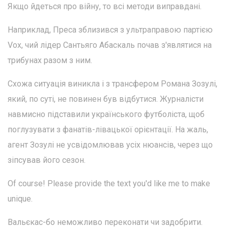
Якщо йдеться про війну, то всі методи виправдані.
Наприклад, Преса зблизився з ультраправою партією
Vox, чий лідер Сантьяго Абаскаль почав з'являтися на
трибунах разом з ним.
Схожа ситуація виникла і з трансфером Романа Зозулі,
який, по суті, не повинен був відбутися. Журналісти
навмисно підставили українського футболіста, щоб
поглузувати з фанатів-лівацької орієнтації. На жаль,
агент Зозулі не усвідомлював усіх нюансів, через що
зіпсував його сезон.
Of course! Please provide the text you'd like me to make
unique.
Вальєкас-бо неможливо переконати чи задобрити.