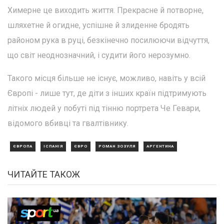
Химерне це виходить життя. Прекрасне й потворне,
шляхетне й огидне, успішне й злиденне бродять
районом рука в руці, безкінечно посилюючи відчуття,
що світ неоднозначний, і судити його нерозумно.
Такого місця більше не існує, можливо, навіть у всій
Європі - лише тут, де діти з інших країн підтримують
літніх людей у побуті під тінню портрета Че Гевари,
відомого вбивці та гвалтівнику.
ЄВРОПА
ІСПАНІЯ
ЄВРО
РОМАН ЗОЗУЛЯ
АРГЕНТИНА
ЧИТАЙТЕ ТАКОЖ