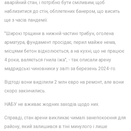
аварійний стан, і потрібно бути сміливим, щоб
наблизитися до стін, обплетених банером, що висить
ще з часів пандемії.
"Широкі тріщини в нижній частині трибун, оголена
арматура, фундамент просідає, перил майже нема,
місцями бетон відколюється, а на кухні, що не працює
4 роки, валяється гнила їжа", - так описали арену
мадридські чиновники у звіті за березень 2024-го.
Відтоді вони виділили 2 млн євро на ремонт, але вони
скоро закінчились.
НАБУ не вживає жодних заходів щодо них.
Справді, стан арени викликає чималі занепокоєння для
району, який залишився в тіні минулого і лише