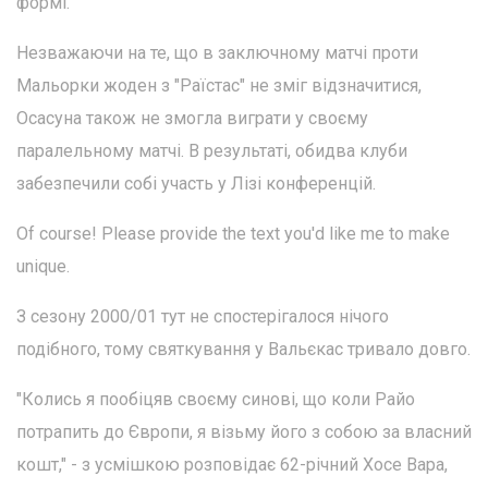
формі.
Незважаючи на те, що в заключному матчі проти
Мальорки жоден з "Раїстас" не зміг відзначитися,
Осасуна також не змогла виграти у своєму
паралельному матчі. В результаті, обидва клуби
забезпечили собі участь у Лізі конференцій.
Of course! Please provide the text you'd like me to make
unique.
З сезону 2000/01 тут не спостерігалося нічого
подібного, тому святкування у Вальєкас тривало довго.
"Колись я пообіцяв своєму синові, що коли Райо
потрапить до Європи, я візьму його з собою за власний
кошт," - з усмішкою розповідає 62-річний Хосе Вара,