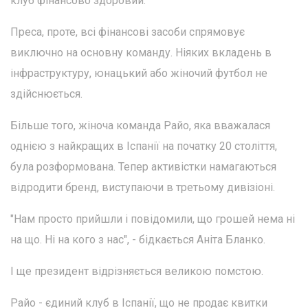
клуб фінансово здоровий.
Преса, проте, всі фінансові засоби спрямовує
виключно на основну команду. Ніяких вкладень в
інфраструктуру, юнацький або жіночий футбол не
здійснюється.
Більше того, жіноча команда Райо, яка вважалася
однією з найкращих в Іспанії на початку 20 століття,
була розформована. Тепер активістки намагаються
відродити бренд, виступаючи в третьому дивізіоні.
"Нам просто прийшли і повідомили, що грошей нема ні
на що. Ні на кого з нас", - бідкається Аніта Бланко.
І ще президент відрізняється великою помстою.
Райо - єдиний клуб в Іспанії, що не продає квитки