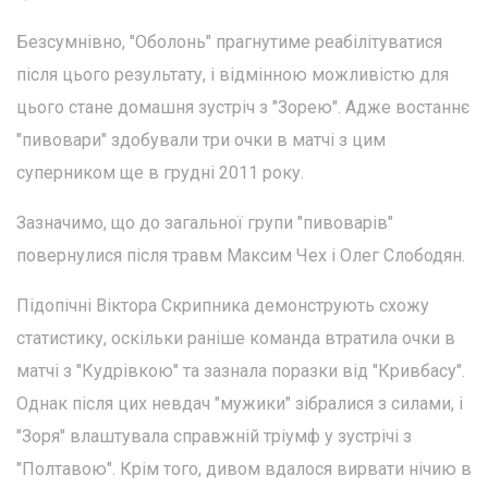
Безсумнівно, "Оболонь" прагнутиме реабілітуватися
після цього результату, і відмінною можливістю для
цього стане домашня зустріч з "Зорею". Адже востаннє
"пивовари" здобували три очки в матчі з цим
суперником ще в грудні 2011 року.
Зазначимо, що до загальної групи "пивоварів"
повернулися після травм Максим Чех і Олег Слободян.
Підопічні Віктора Скрипника демонструють схожу
статистику, оскільки раніше команда втратила очки в
матчі з "Кудрівкою" та зазнала поразки від "Кривбасу".
Однак після цих невдач "мужики" зібралися з силами, і
"Зоря" влаштувала справжній тріумф у зустрічі з
"Полтавою". Крім того, дивом вдалося вирвати нічию в