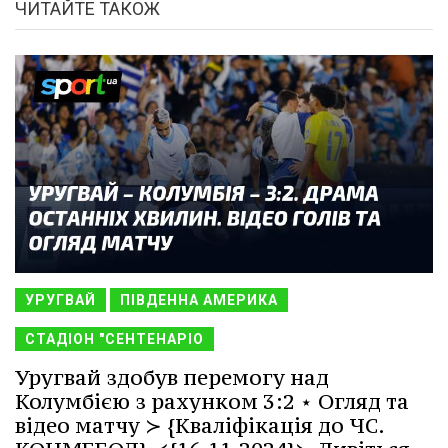
ЧИТАЙТЕ ТАКОЖ
УРУГВАЙ
ПІВДЕННА АМЕРИКА
СТАДІОН "СЕНТЕНАРІО
Уругвай здобув перемогу над
Колумбією з рахунком 3:2 ⋆ Огляд та
відео матчу ≻ {Кваліфікація до ЧС.