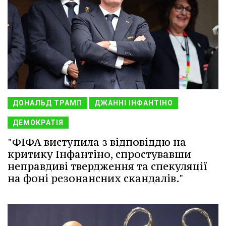
ДОНАЛЬД ТРАМП
ДЖАННІ ІНФАНТІНО
ДЕМОКРАТІЯ
"ФІФА виступила з відповіддю на
критику Інфантіно, спростувавши
неправдиві твердження та спекуляції
на фоні резонансних скандалів."