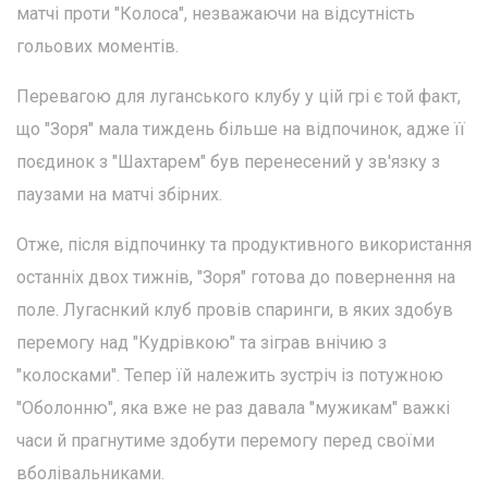
матчі проти "Колоса", незважаючи на відсутність
гольових моментів.
Перевагою для луганського клубу у цій грі є той факт,
що "Зоря" мала тиждень більше на відпочинок, адже її
поєдинок з "Шахтарем" був перенесений у зв'язку з
паузами на матчі збірних.
Отже, після відпочинку та продуктивного використання
останніх двох тижнів, "Зоря" готова до повернення на
поле. Лугаснкий клуб провів спаринги, в яких здобув
перемогу над "Кудрівкою" та зіграв внічию з
"колосками". Тепер їй належить зустріч із потужною
"Оболонню", яка вже не раз давала "мужикам" важкі
часи й прагнутиме здобути перемогу перед своїми
вболівальниками.