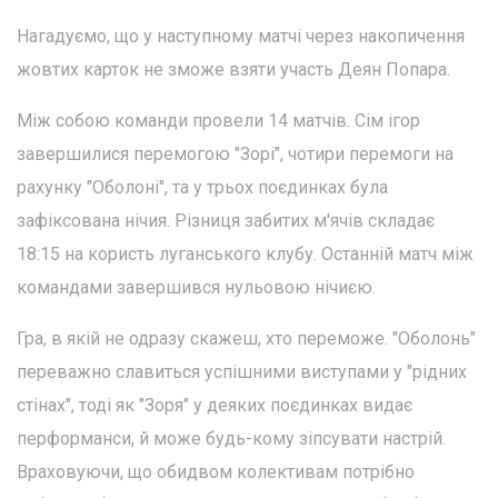
Нагадуємо, що у наступному матчі через накопичення
жовтих карток не зможе взяти участь Деян Попара.
Між собою команди провели 14 матчів. Сім ігор
завершилися перемогою "Зорі", чотири перемоги на
рахунку "Оболоні", та у трьох поєдинках була
зафіксована нічия. Різниця забитих м'ячів складає
18:15 на користь луганського клубу. Останній матч між
командами завершився нульовою нічиєю.
Гра, в якій не одразу скажеш, хто переможе. "Оболонь"
переважно славиться успішними виступами у "рідних
стінах", тоді як "Зоря" у деяких поєдинках видає
перформанси, й може будь-кому зіпсувати настрій.
Враховуючи, що обидвом колективам потрібно