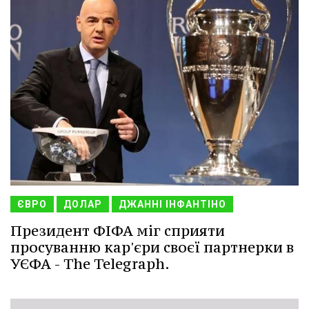
ЄВРО
ДОЛАР
ДЖАННІ ІНФАНТІНО
Президент ФІФА міг сприяти
просуванню кар'єри своєї партнерки в
УЄФА - The Telegraph.