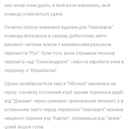
них чекає очна дуель, в якій вони визначать, якій
команді усміхнеться удача.
Початок сезону виявився вдалим для "пивоварів":
команда Антоненка в своєму дебютному матчі
весняної частини зуміла з мінімальним рахунком
перемогти "Рух". Крім того, вони отримали технічну
перемогу над "Олександрією" і змогли заробити очки в
поєдинку з "Кривбасом".
Однак незабаром біла смуга "Оболоні" змінилася на
чорну: спочатку столичний клуб зазнав поразки в дербі
від "Динамо" через сумнівно призначений пенальті, а в
останньому матчі перед перервою "пивовари" зазнали
нищівної поразки від "Карпат", отримавши від "левів"
цілий мішок голів.