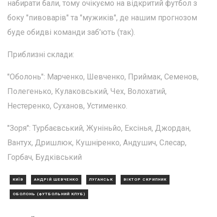
набирати бали, тому очікуємо на відкритий футбол з
боку "пивоварів" та "мужиків", де нашим прогнозом
буде обидві команди заб'ють (так).
Приблизні склади:
"Оболонь": Марченко, Шевченко, Приймак, Семенов,
Полегенько, Кулаковський, Чех, Волохатий,
Нестеренко, Суханов, Устименко.
"Зоря": Турбаєвський, Жуніньйо, Ексінья, Джордан,
Вантух, Дришлюк, Кушніренко, Андушич, Слесар,
Горбач, Будківський
КИЇВ
АНДРІЙ ШЕВЧЕНКО
ЛУГАНСЬК
ВІКТОР СКРИПНИК
ОБОЛОНЬ (ФУТБОЛЬНИЙ КЛУБ)