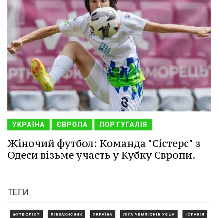
УКРАЇНА
ЄВРОПА
ПОРТУГАЛІЯ
Жіночий футбол: Команда "Сістерс" з
Одеси візьме участь у Кубку Європи.
ТЕГИ
ФУТБОЛІСТ
ПІВЗАХИСНИК
УКРАЇНА
ЛІГА ЧЕМПІОНІВ УЄФА
ІСПАНІЯ