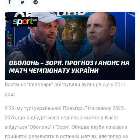
Востаннє "пивовари" обігрували луганців ще у 2011
році
У 22-му турі української Прем'єр-Ліги сезону 2025-
2026, що відбудеться в неділю, 5 квітня, у Києві
зійдуться "Оболонь" і "Зоря". Обидва клуби показали
прийнятні результати в останніх матчах, але тепер на