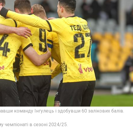
авши команду Інгулець і здобувши 60 залікових балів.
 чемпіонаті в сезоні 2024/25.