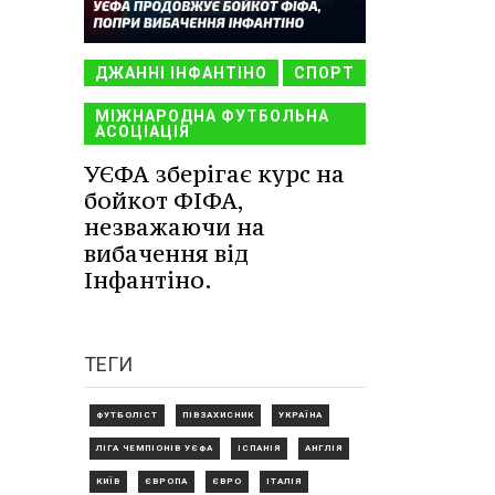
ДЖАННІ ІНФАНТІНО
СПОРТ
МІЖНАРОДНА ФУТБОЛЬНА
АСОЦІАЦІЯ
УЄФА зберігає курс на
бойкот ФІФА,
незважаючи на
вибачення від
Інфантіно.
ТЕГИ
ФУТБОЛІСТ
ПІВЗАХИСНИК
УКРАЇНА
ЛІГА ЧЕМПІОНІВ УЄФА
ІСПАНІЯ
АНГЛІЯ
КИЇВ
ЄВРОПА
ЄВРО
ІТАЛІЯ