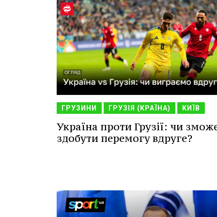
ГРУЗИНИ
ГРУЗІЯ (КРАЇНА)
КИЇВ
Україна проти Грузії: чи змож
здобути перемогу вдруге?