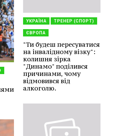
УКРАЇНА
ТРЕНЕР (СПОРТ)
ЄВРОПА
"Ти будеш пересуватися
на інвалідному візку":
колишня зірка
"Динамо" поділився
О
причинами, чому
відмовився від
алкоголю.
нями