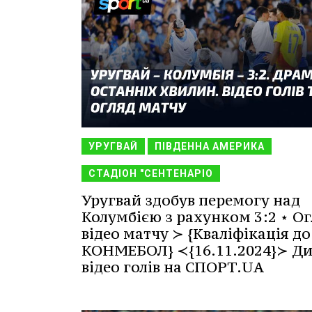
УРУГВАЙ
ПІВДЕННА АМЕРИКА
СТАДІОН "СЕНТЕНАРІО
Уругвай здобув перемогу над
Колумбією з рахунком 3:2 ⋆ Ог
відео матчу ≻ {Кваліфікація до
КОНМЕБОЛ} ≺{16.11.2024}≻ Ди
відео голів на СПОРТ.UA