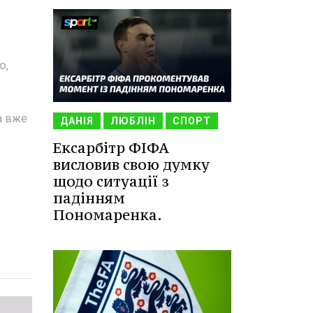
ю,
да вже
ДАНІЯ
ЛЮБЛІН
СПОРТ
Ексарбітр ФІФА
висловив свою думку
щодо ситуації з
падінням
Пономаренка.