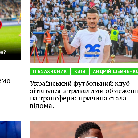
ПІВЗАХИСНИК
КИЇВ
АНДРІЙ ШЕВЧЕНК
емо
Український футбольний клуб
зіткнувся з тривалими обмежен
на трансфери: причина стала
відома.