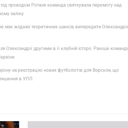
и під проводом Ротаня команда святкувала перемогу над
ному заліку.
 не має жодних теоретичних шансів випередити Олександрі
для Олександрії другими в її клубній історії. Раніше коман
країни.
рону на реєстрацію нових футболістів для Ворскли, що
алишення в УПЛ.