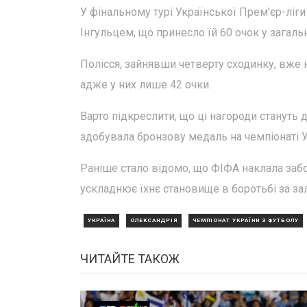
У фінальному турі Української Прем'єр-ліг
Інгульцем, що принесло їй 60 очок у загаль
Полісся, зайнявши четверту сходинку, вже
адже у них лише 42 очки.
Варто підкреслити, що ці нагороди стануть 
здобувала бронзову медаль на чемпіонаті У
Раніше стало відомо, що ФІФА наклала забо
ускладнює їхнє становище в боротьбі за з
УКРАЇНА
ОЛЕКСАНДРІЯ
ЧЕМПІОНАТ УКРАЇНИ З ФУТБОЛУ
ЧИТАЙТЕ ТАКОЖ