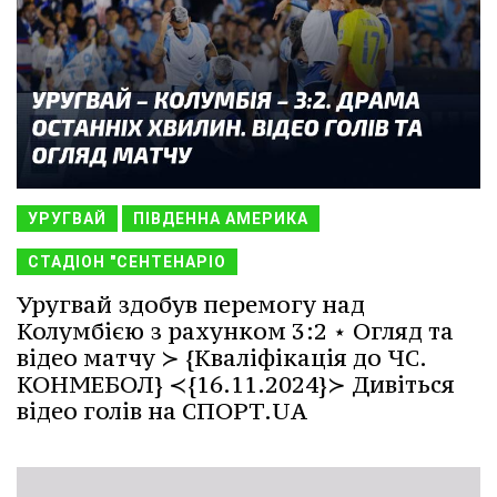
УРУГВАЙ
ПІВДЕННА АМЕРИКА
СТАДІОН "СЕНТЕНАРІО
Уругвай здобув перемогу над
Колумбією з рахунком 3:2 ⋆ Огляд та
відео матчу ≻ {Кваліфікація до ЧС.
КОНМЕБОЛ} ≺{16.11.2024}≻ Дивіться
відео голів на СПОРТ.UA