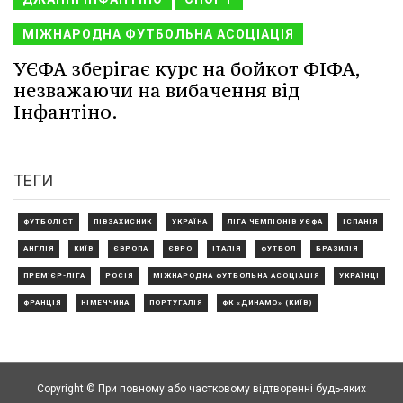
МІЖНАРОДНА ФУТБОЛЬНА АСОЦІАЦІЯ
УЄФА зберігає курс на бойкот ФІФА,
незважаючи на вибачення від
Інфантіно.
ТЕГИ
ФУТБОЛІСТ
ПІВЗАХИСНИК
УКРАЇНА
ЛІГА ЧЕМПІОНІВ УЄФА
ІСПАНІЯ
АНГЛІЯ
КИЇВ
ЄВРОПА
ЄВРО
ІТАЛІЯ
ФУТБОЛ
БРАЗИЛІЯ
ПРЕМ'ЄР-ЛІГА
РОСІЯ
МІЖНАРОДНА ФУТБОЛЬНА АСОЦІАЦІЯ
УКРАЇНЦІ
ФРАНЦІЯ
НІМЕЧЧИНА
ПОРТУГАЛІЯ
ФК «ДИНАМО» (КИЇВ)
Copyright © При повному або частковому відтворенні будь-яких