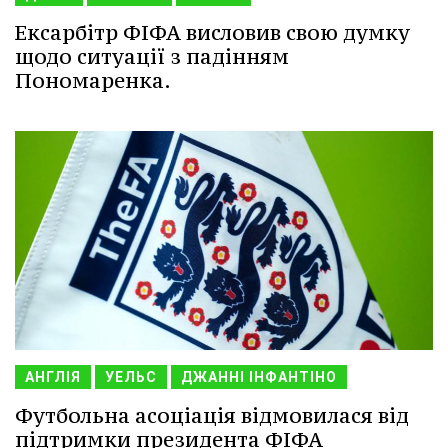
Ексарбітр ФІФА висловив свою думку
щодо ситуації з падінням
Пономаренка.
АНГЛІЯ
УЕЛЬС
ДЖАННІ ІНФАНТІНО
Футбольна асоціація відмовилася від
підтримки президента ФІФА