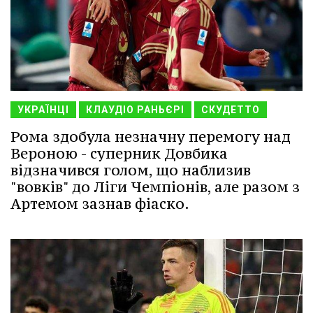
УКРАЇНЦІ
КЛАУДІО РАНЬЄРІ
СКУДЕТТО
Рома здобула незначну перемогу над
Вероною - суперник Довбика
відзначився голом, що наблизив
"вовків" до Ліги Чемпіонів, але разом з
Артемом зазнав фіаско.