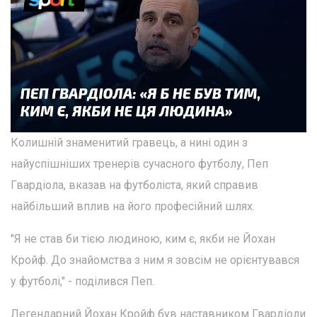
Колишній знаменитий гравець, а нині один з
найуспішніших тренерів сучасного футболу, Пеп
Гвардіола, вказав на футболіста, який справив
найбільший вплив на його професійний шлях.
"Я не став би тією людиною, ким є, якби не Йохан
Кройф. До знайомства з ним я зовсім не орієнтувався
у футболі," - поділився Пеп.
Легендарний Йохан Кройф був наставником Гвардіоли