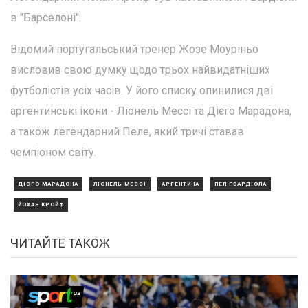
в "Барселоні".
Відомий португальський тренер Жозе Моуріньо
висловив свою думку щодо трьох найвидатніших
футболістів усіх часів. У його списку опинилися дві
аргентинські ікони - Ліонель Мессі та Дієго Марадона,
а також легендарний Пеле, який тричі ставав
чемпіоном світу.
ДІЄГО МАРАДОНА
ЛІОНЕЛЬ МЕССІ
АРГЕНТИНА
ПЕП ГВАРДІОЛА
ЙОХАН КРОЙФ
ЧИТАЙТЕ ТАКОЖ