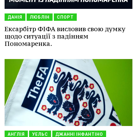
ДАНІЯ
ЛЮБЛІН
СПОРТ
Ексарбітр ФІФА висловив свою думку
щодо ситуації з падінням
Пономаренка.
АНГЛІЯ
УЕЛЬС
ДЖАННІ ІНФАНТІНО