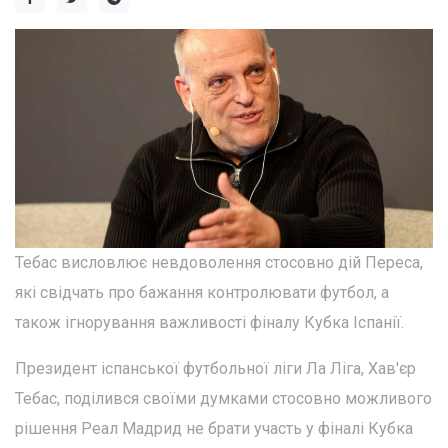
Тебас висловлює невдоволення стосовно дій Переса,
які свідчать про бажання контролювати футбол, а
також ігнорування важливості фіналу Кубка Іспанії.
Президент іспанської футбольної ліги Ла Ліга, Хав'єр
Тебас, поділився своїми думками стосовно можливого
рішення Реал Мадрид не брати участь у фіналі Кубка