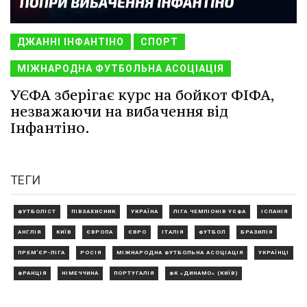
ДЖАННІ ІНФАНТІНО
СПОРТ
МІЖНАРОДНА ФУТБОЛЬНА АСОЦІАЦІЯ
УЄФА зберігає курс на бойкот ФІФА,
незважаючи на вибачення від
Інфантіно.
ТЕГИ
ФУТБОЛІСТ
ПІВЗАХИСНИК
УКРАЇНА
ЛІГА ЧЕМПІОНІВ УЄФА
ІСПАНІЯ
АНГЛІЯ
КИЇВ
ЄВРОПА
ЄВРО
ІТАЛІЯ
ФУТБОЛ
БРАЗИЛІЯ
ПРЕМ'ЄР-ЛІГА
РОСІЯ
МІЖНАРОДНА ФУТБОЛЬНА АСОЦІАЦІЯ
УКРАЇНЦІ
ФРАНЦІЯ
НІМЕЧЧИНА
ПОРТУГАЛІЯ
ФК «ДИНАМО» (КИЇВ)