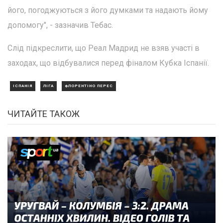
його, погоджуються з його думками та надають йому
допомогу", - зазначив Тебас.
Слід підкреслити, що Реал Мадрид не взяв участі в
заходах, що відбувалися перед фіналом Кубка Іспанії.
ІСПАНІЯ
ЛІГА
ФЛОРЕНТІНО ПЕРЕС
ЧИТАЙТЕ ТАКОЖ