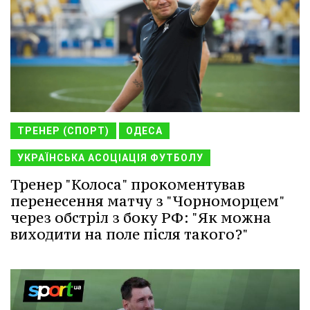
ТРЕНЕР (СПОРТ)
ОДЕСА
УКРАЇНСЬКА АСОЦІАЦІЯ ФУТБОЛУ
Тренер "Колоса" прокоментував
перенесення матчу з "Чорноморцем"
через обстріл з боку РФ: "Як можна
виходити на поле після такого?"