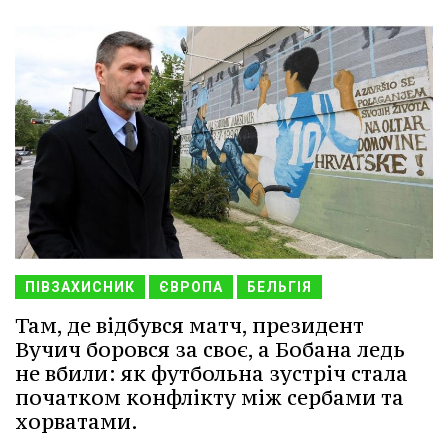
ПІВЗАХИСНИК
ЄВРОПА
БЕЛЬГІЯ
Там, де відбувся матч, президент
Вучич боровся за своє, а Бобана ледь
не вбили: як футбольна зустріч стала
початком конфлікту між сербами та
хорватами.