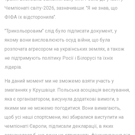
Чемпіонаті світу-2026, зазначивши: "Я не знав, що
ФІФА їх відсторонила".
"Трикольоровим" слід було підписати документ, у
якому вони висловлюють осуд війни, що була
розпочата агресором на українських землях, а також
не підтримують політику Росії і Білорусі та їхніх
лідерів.
На даний момент ми не зможемо взяти участь у
змаганнях у Крушвіце. Польська асоціація веслування,
яка є організатором, висунула додаткові вимоги, з
якими ми не можемо погодитися. Вони вимагають,
щоб усі наші спортсмени, які збиралися виступити на
чемпіонаті Європи, підписали декларації, в яких