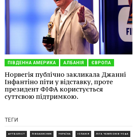
ПІВДЕННА АМЕРИКА
АЛБАНІЯ
ЄВРОПА
Норвегія публічно закликала Джанні
Інфантіно піти у відставку, проте
президент ФІФА користується
суттєвою підтримкою.
ТЕГИ
ФУТБОЛІСТ
ПІВЗАХИСНИК
УКРАЇНА
ІСПАНІЯ
ЛІГА ЧЕМПІОНІВ УЄФА