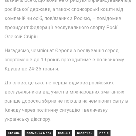
зазначалося б, що вони не отримують фінансування від
російської держави, а також спонсорські кошти від
компаній чи осіб, пов'язаних з Росією, – повідомив
президент Федерації веслувального спорту Росії
Олексій Свірін.
Нагадаємо, чемпіонат Європи з веслування серед
спортсменів до 19 років проходитиме в польському
Крушвіце 24-25 травня.
До слова, це вже не перша відмова російських
веслувальників від участі в міжнародних змаганнях -
раніше доросла збірна не поїхала на чемпіонат світу в
Канаду через політичну ситуацію і величезну
українську діаспору.
ЄВРОПА
ПОЛЬСЬКА МОВА
ПОЛЬЩА
БІЛОРУСЬ
РОСІЯ