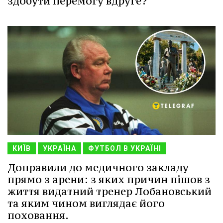
здобути перемогу вдруге?
КИЇВ
УКРАЇНА
ФУТБОЛ В УКРАЇНІ
Доправили до медичного закладу
прямо з арени: з яких причин пішов з
життя видатний тренер Лобановський
та яким чином виглядає його
поховання.