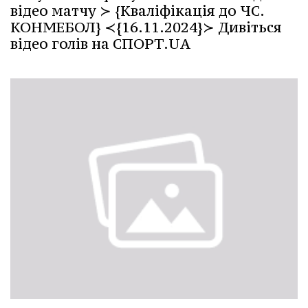
відео матчу ≻ {Кваліфікація до ЧС.
КОНМЕБОЛ} ≺{16.11.2024}≻ Дивіться
відео голів на СПОРТ.UA