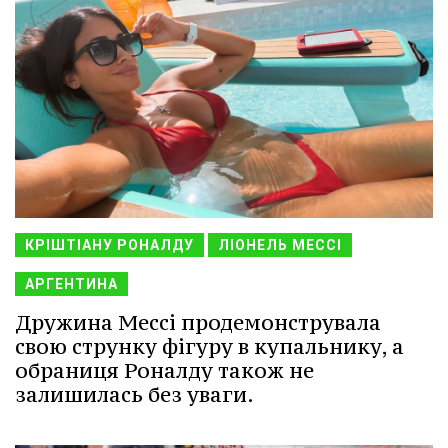
КРІШТІАНУ РОНАЛДУ
ЛІОНЕЛЬ МЕССІ
АРГЕНТИНА
Дружина Мессі продемонструвала
свою струнку фігуру в купальнику, а
обраниця Роналду також не
залишилась без уваги.