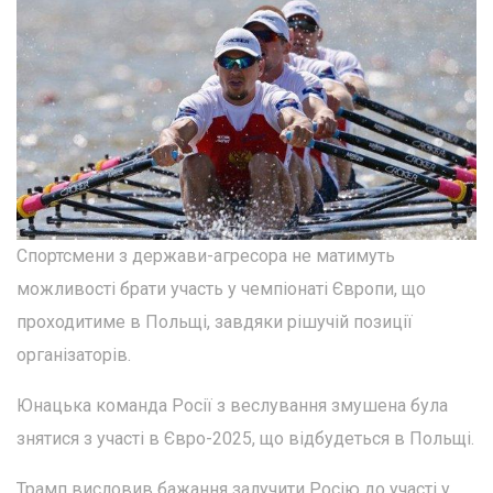
Спортсмени з держави-агресора не матимуть
можливості брати участь у чемпіонаті Європи, що
проходитиме в Польщі, завдяки рішучій позиції
організаторів.
Юнацька команда Росії з веслування змушена була
знятися з участі в Євро-2025, що відбудеться в Польщі.
Трамп висловив бажання залучити Росію до участі у