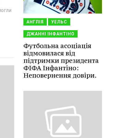
х
могли
АНГЛІЯ
УЕЛЬС
ДЖАННІ ІНФАНТІНО
Футбольна асоціація
відмовилася від
підтримки президента
ФІФА Інфантіно:
Неповернення довіри.