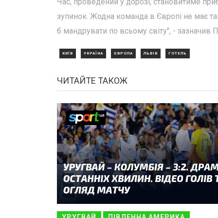
Час, проведений у дорозі, становитиме приб
зупинок. Жодна команда в Європі не має т
б мандрувати по всьому світу", - зазначив П
КИЇВ
УКРАЇНА
ЄВРОПА
ЛЬВІВ
ГОТЕЛЬ
ЧИТАЙТЕ ТАКОЖ
УРУГВАЙ
ПІВДЕННА АМЕРИКА