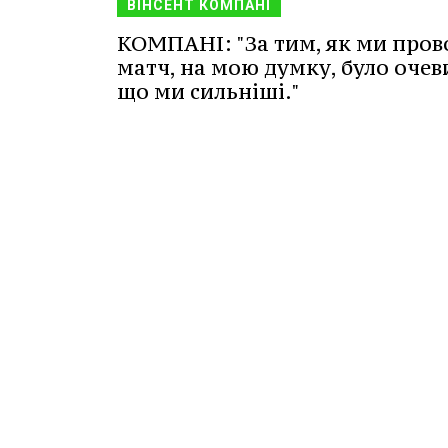
ВІНСЕНТ КОМПАНІ
КОМПАНІ: "За тим, як ми про
матч, на мою думку, було очев
що ми сильніші."