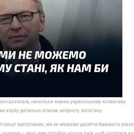
лкін розповів, наскільки важко українському колективу
ик клубу детально описав непросту логістику.
шті-решт виступаємо, ми не можемо досягти бажаного рівня
складна — іноді нам потрібно кілька днів, щоб дістатися до