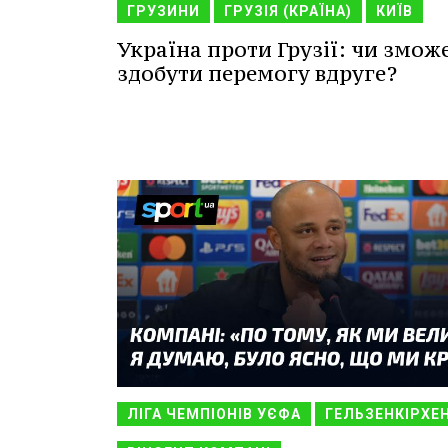
ГРУЗИНИ
ГРУЗІЯ (КРАЇНА)
КИЇВ
Україна проти Грузії: чи змож
здобути перемогу вдруге?
ЛІГА ЧЕМПІОНІВ УЄФА
ГЕЛЬЗЕНКІРХЕ