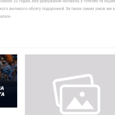
лизно 20 годин, без урахування ночівель у готелях та інши
акого великого обсягу подорожей. За таких самих умов ми 
алкін.