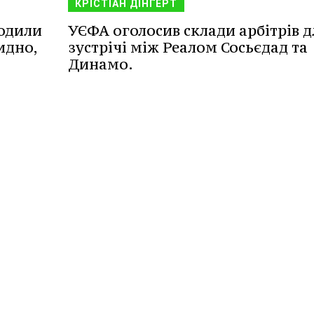
КРІСТІАН ДІНҐЕРТ
водили
УЄФА оголосив склади арбітрів д
идно,
зустрічі між Реалом Сосьєдад та
Динамо.