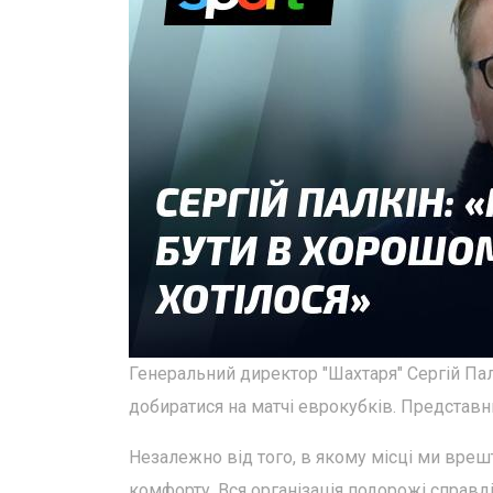
Генеральний директор "Шахтаря" Сергій Па
добиратися на матчі еврокубків. Представн
Незалежно від того, в якому місці ми вре
комфорту. Вся організація подорожі справді 