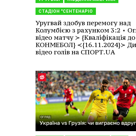
СТАДІОН "СЕНТЕНАРІО
Уругвай здобув перемогу над
Колумбією з рахунком 3:2 ⋆ Ог
відео матчу ≻ {Кваліфікація до
КОНМЕБОЛ} ≺{16.11.2024}≻ Ди
відео голів на СПОРТ.UA