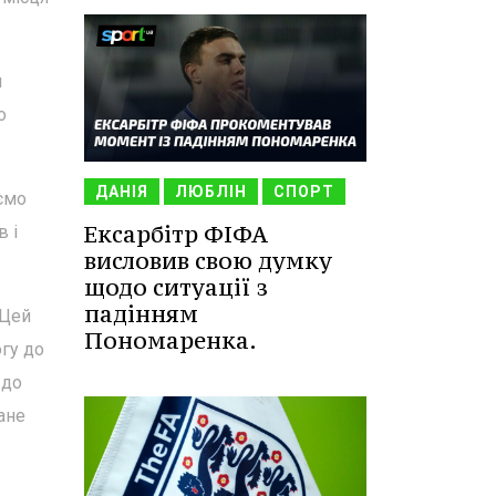
и
о
ДАНІЯ
ЛЮБЛІН
СПОРТ
ємо
Ексарбітр ФІФА
в і
висловив свою думку
щодо ситуації з
падінням
 Цей
Пономаренка.
огу до
 до
ане