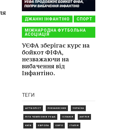
ля
ДЖАННІ ІНФАНТІНО
СПОРТ
МІЖНАРОДНА ФУТБОЛЬНА
АСОЦІАЦІЯ
УЄФА зберігає курс на
бойкот ФІФА,
незважаючи на
вибачення від
Інфантіно.
ТЕГИ
ФУТБОЛІСТ
ПІВЗАХИСНИК
УКРАЇНА
ЛІГА ЧЕМПІОНІВ УЄФА
ІСПАНІЯ
АНГЛІЯ
КИЇВ
ЄВРОПА
ЄВРО
ІТАЛІЯ