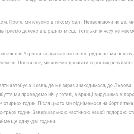
ом. Проте, ми існуємо в такому світі. Незважаючи на це, м
 граємо далеко від рідних місць, і стільки ж часу не маєм
населення України: незважаючи на всі труднощі, ми показу
аємось. Попри все, ми хочемо досягати хороших результаті
яти автобус з Києва, де ми зараз знаходимося, до Львова.
буття ми проведемо ніч у готелі, а вранці вирушимо в дор
отирьох годин. Після цього ми піднімемося на борт літака
-трьох годин. Завершальною частиною нашої подорожі ст
айме ще одну-дві години.