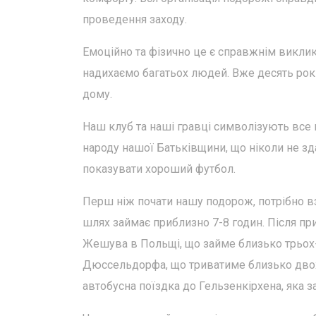
проведення заходу.
Емоційно та фізично це є справжнім виклик
надихаємо багатьох людей. Вже десять років
дому.
Наш клуб та наші гравці символізують все 
народу нашої Батьківщини, що ніколи не зд
показувати хороший футбол.
Перш ніж почати нашу подорож, потрібно вз
шлях займає приблизно 7-8 годин. Після при
Жешува в Польщі, що займе близько трьох-ч
Дюссельдорфа, що триватиме близько двох
автобусна поїздка до Гельзенкірхена, яка з