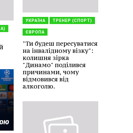
УКРАЇНА
ТРЕНЕР (СПОРТ)
НА)
ЄВРОПА
"Ти будеш пересуватися
й
на інвалідному візку":
колишня зірка
"Динамо" поділився
причинами, чому
відмовився від
алкоголю.