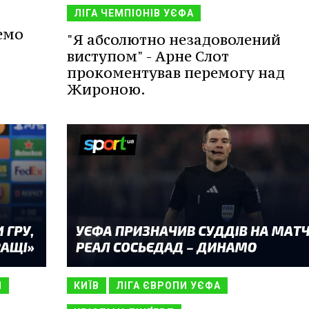
ЛІГА ЧЕМПІОНІВ УЄФА
емо
"Я абсолютно незадоволений
виступом" - Арне Слот
прокоментував перемогу над
Жироною.
Н
КИЇВ
ЛІГА ЄВРОПИ УЄФА