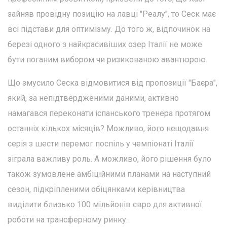
зайняв провідну позицію на лавці "Реалу", то Сеск має
всі підстави для оптимізму. До того ж, відпочинок на
березі одного з найкрасивіших озер Італії не може
бути поганим вибором чи ризикованою авантюрою.
Що змусило Сеска відмовитися від пропозиції "Баєра",
який, за непідтвердженими даними, активно
намагався переконати іспанського тренера протягом
останніх кількох місяців? Можливо, його нещодавня
серія з шести перемог поспіль у чемпіонаті Італії
зіграла важливу роль. А можливо, його рішення було
також зумовлене амбіційними планами на наступний
сезон, підкріпленими обіцянками керівництва
виділити близько 100 мільйонів євро для активної
роботи на трансферному ринку.