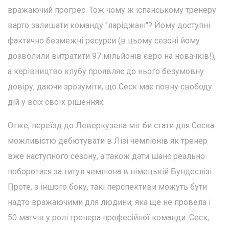
вражаючий прогрес. Тож чому ж іспанському тренеру
варто залишати команду "ларіджані"? Йому доступні
фактично безмежні ресурси (в цьому сезоні йому
дозволили витратити 97 мільйонів євро на новачків!),
а керівництво клубу проявляє до нього безумовну
довіру, даючи зрозуміти, що Сеск має повну свободу
дій у всіх своїх рішеннях.
Отже, переїзд до Леверкузена міг би стати для Сеска
можливістю дебютувати в Лізі чемпіонів як тренер
вже наступного сезону, а також дати шанс реально
поборотися за титул чемпіона в німецькій Бундеслізі.
Проте, з іншого боку, такі перспективи можуть бути
надто вражаючими для людини, яка ще не провела і
50 матчів у ролі тренера професійної команди. Сеск,