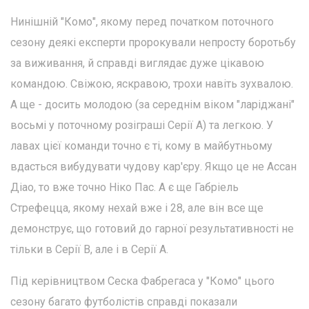
Нинішній "Комо", якому перед початком поточного
сезону деякі експерти пророкували непросту боротьбу
за виживання, й справді виглядає дуже цікавою
командою. Свіжою, яскравою, трохи навіть зухвалою.
А ще - досить молодою (за середнім віком "ларіджані"
восьмі у поточному розіграші Серії А) та легкою. У
лавах цієї команди точно є ті, кому в майбутньому
вдасться вибудувати чудову кар'єру. Якщо це не Ассан
Діао, то вже точно Ніко Пас. А є ще Габріель
Стрефецца, якому нехай вже і 28, але він все ще
демонструє, що готовий до гарної результативності не
тільки в Серії В, але і в Серії А.
Під керівництвом Сеска Фабрегаса у "Комо" цього
сезону багато футболістів справді показали