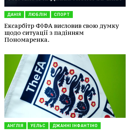
ДАНІЯ
ЛЮБЛІН
СПОРТ
Ексарбітр ФІФА висловив свою думку
щодо ситуації з падінням
Пономаренка.
АНГЛІЯ
УЕЛЬС
ДЖАННІ ІНФАНТІНО