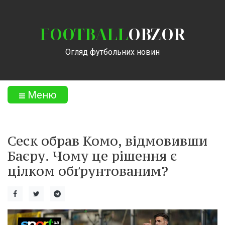
FOOTBALL
OBZOR
Огляд футбольних новин
Меню
Сеск обрав Комо, відмовивши
Баєру. Чому це рішення є
цілком обґрунтованим?