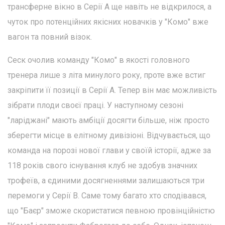
трансферне вікно в Серії А ще навіть не відкрилося, а
чуток про потенційних якісних новачків у "Комо" вже
вагон та повний візок.
Сеск очолив команду "Комо" в якості головного
тренера лише з літа минулого року, проте вже встиг
закріпити її позиції в Серії А. Тепер він має можливість
зібрати плоди своєї праці. У наступному сезоні
"ларіджані" мають амбіції досягти більше, ніж просто
зберегти місце в елітному дивізіоні. Відчувається, що
команда на порозі нової глави у своїй історії, адже за
118 років свого існування клуб не здобув значних
трофеїв, а єдиними досягненнями залишаються три
перемоги у Серії В. Саме тому багато хто сподівався,
що "Баєр" зможе скористатися певною провінційністю