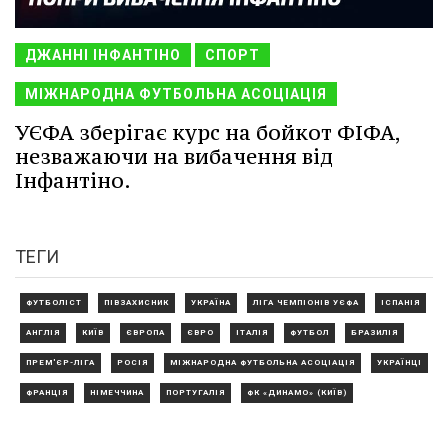
ДЖАННІ ІНФАНТІНО
СПОРТ
МІЖНАРОДНА ФУТБОЛЬНА АСОЦІАЦІЯ
УЄФА зберігає курс на бойкот ФІФА,
незважаючи на вибачення від
Інфантіно.
ТЕГИ
ФУТБОЛІСТ
ПІВЗАХИСНИК
УКРАЇНА
ЛІГА ЧЕМПІОНІВ УЄФА
ІСПАНІЯ
АНГЛІЯ
КИЇВ
ЄВРОПА
ЄВРО
ІТАЛІЯ
ФУТБОЛ
БРАЗИЛІЯ
ПРЕМ'ЄР-ЛІГА
РОСІЯ
МІЖНАРОДНА ФУТБОЛЬНА АСОЦІАЦІЯ
УКРАЇНЦІ
ФРАНЦІЯ
НІМЕЧЧИНА
ПОРТУГАЛІЯ
ФК «ДИНАМО» (КИЇВ)