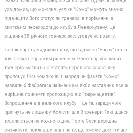
"Комо" і запросити Фабрегаса до себе. Однак, іспанець
усвідомив, що можливі успіхи "Комо" можуть значно
підвищити його статус як тренера, в порівнянні з
миттєвим переходом до клубу з Леверкузену. Це
рішення 38-річного тренера заслуговує на повагу.
Також варто усвідомлювати, що відмова "Баєру" стала
для Сеска непростим рішенням. Багато професійних
тренерів могли б не встояти перед спокусою, яку
пропонує Ліга чемпіонів, і навряд чи фанати "Комо"
назвали б Фабрегаса найманцем, якби наставник все ж
вирішив прийняти пропозицію від "фармацевтів".
Запрошення від великого клубу – це те, заради чого
прагнуть не лише футболісти, але й тренери. Такі шанси
трапляються не кожного дня. Проте Сеск вирішив
ризикнути, поклавши надії на те, що зможе досягти ще