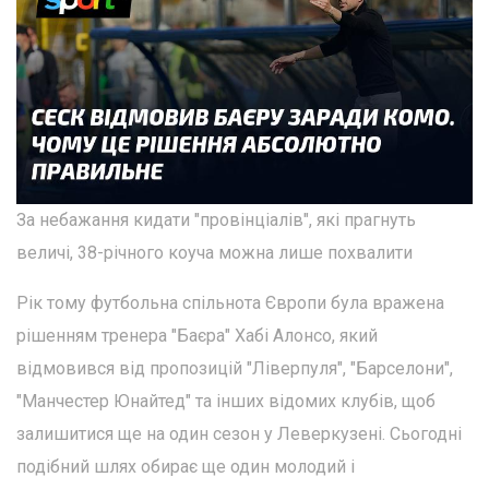
За небажання кидати "провінціалів", які прагнуть
величі, 38-річного коуча можна лише похвалити
Рік тому футбольна спільнота Європи була вражена
рішенням тренера "Баєра" Хабі Алонсо, який
відмовився від пропозицій "Ліверпуля", "Барселони",
"Манчестер Юнайтед" та інших відомих клубів, щоб
залишитися ще на один сезон у Леверкузені. Сьогодні
подібний шлях обирає ще один молодий і