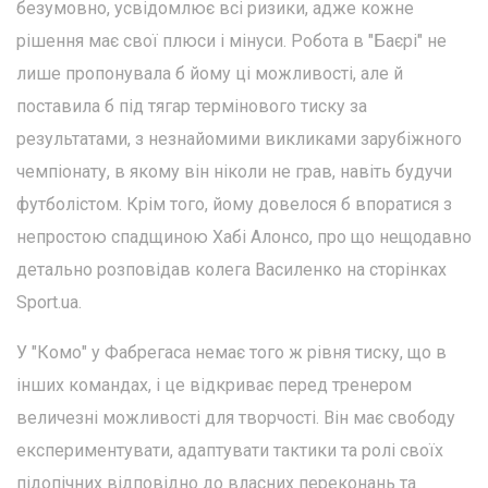
безумовно, усвідомлює всі ризики, адже кожне
рішення має свої плюси і мінуси. Робота в "Баєрі" не
лише пропонувала б йому ці можливості, але й
поставила б під тягар термінового тиску за
результатами, з незнайомими викликами зарубіжного
чемпіонату, в якому він ніколи не грав, навіть будучи
футболістом. Крім того, йому довелося б впоратися з
непростою спадщиною Хабі Алонсо, про що нещодавно
детально розповідав колега Василенко на сторінках
Sport.ua.
У "Комо" у Фабрегаса немає того ж рівня тиску, що в
інших командах, і це відкриває перед тренером
величезні можливості для творчості. Він має свободу
експериментувати, адаптувати тактики та ролі своїх
підопічних відповідно до власних переконань та