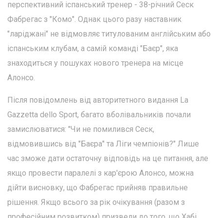
перспективний іспанський тренер - 38-річний Сеск
Фабрегас з "Комо". Однак цього разу наставник
"ларіджані" не відмовляє титулованим англійським або
іспанським клубам, а самій команді "Баєр", яка
знаходиться у пошуках нового тренера на місце
Алонсо.
Після повідомлень від авторитетного видання La
Gazzetta dello Sport, багато вболівальників почали
замислюватися: "Чи не помилився Сеск,
відмовившись від "Баєра" та Ліги чемпіонів?" Лише
час зможе дати остаточну відповідь на це питання, але
якщо провести паралелі з кар'єрою Алонсо, можна
дійти висновку, що Фабрегас прийняв правильне
рішення. Якщо всього за рік очікування (разом з
професійним розвитком) призвели до того, що Хабі