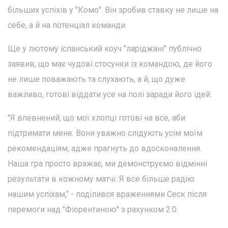
більших успіхів у "Комо". Він зробив ставку не лише на
себе, а й на потенціал команди.
Ще у лютому іспанський коуч "ларіджані" публічно
заявив, що має чудові стосунки із командою, де його
не лише поважають та слухають, а й, що дуже
важливо, готові віддати усе на полі заради його ідей.
"Я впевнений, що мої хлопці готові на все, аби
підтримати мене. Вони уважно слідують усім моїм
рекомендаціям, адже прагнуть до вдосконалення.
Наша гра просто вражає, ми демонструємо відмінні
результати в кожному матчі. Я все більше радію
нашим успіхам," - поділився враженнями Сеск після
перемоги над "Фіорентиною" з рахунком 2:0.