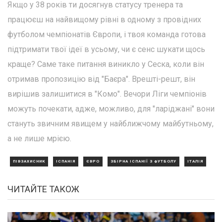
Якщо у 38 років ти досягнув статусу тренера та
працюєш на найвищому рівні в одному з провідних
футболом чемпіонатів Європи, і твоя команда готова
підтримати твої ідеї в усьому, чи є сенс шукати щось
краще? Саме таке питання виникло у Сеска, коли він
отримав пропозицію від "Баєра". Врешті-решт, він
вирішив залишитися в "Комо". Вечори Ліги чемпіонів
можуть почекати, адже, можливо, для "ларіджані" вони
стануть звичним явищем у найближчому майбутньому,
а не лише мрією.
ПІВЗАХИСНИК
ІСПАНІЯ
ЄВРО
ЗБІРНА ІСПАНІЇ З ФУТБОЛУ
ІТАЛІЯ
ЧИТАЙТЕ ТАКОЖ