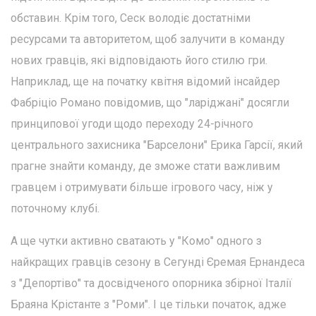
обставин. Крім того, Сеск володіє достатніми
ресурсами та авторитетом, щоб залучити в команду
нових гравців, які відповідають його стилю гри.
Наприклад, ще на початку квітня відомий інсайдер
Фабріціо Романо повідомив, що "ларіджані" досягли
принципової угоди щодо переходу 24-річного
центрального захисника "Барселони" Ерика Гарсії, який
прагне знайти команду, де зможе стати важливим
гравцем і отримувати більше ігрового часу, ніж у
поточному клубі.
А ще чутки активно сватають у "Комо" одного з
найкращих гравців сезону в Сегунді Єремая Ернандеса
з "Депортіво" та досвідченого опорника збірної Італії
Браяна Крістанте з "Роми". І це тільки початок, адже