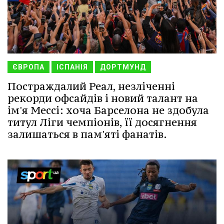
ЄВРОПА
ІСПАНІЯ
ДОРТМУНД
Постраждалий Реал, незліченні
рекорди офсайдів і новий талант на
ім'я Мессі: хоча Барселона не здобула
титул Ліги чемпіонів, її досягнення
залишаться в пам'яті фанатів.