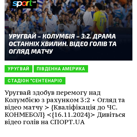
УРУГВАЙ
ПІВДЕННА АМЕРИКА
СТАДІОН "СЕНТЕНАРІО
Уругвай здобув перемогу над
Колумбією з рахунком 3:2 ⋆ Огляд та
відео матчу ≻ {Кваліфікація до ЧС.
КОНМЕБОЛ} ≺{16.11.2024}≻ Дивіться
відео голів на СПОРТ.UA