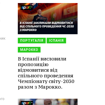
и
і
ник
ПОРТУГАЛІЯ
ІСПАНІЯ
МАРОККО
В Іспанії висловили
пропозицію
відмовитися від
спільного проведення
Чемпіонату світу-2030
разом з Марокко.
ого