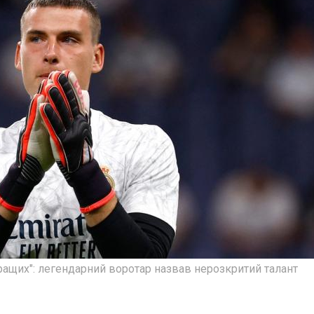
кращих": легендарний воротар назвав нерозкритий талант