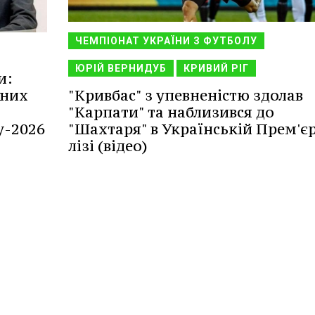
ЧЕМПІОНАТ УКРАЇНИ З ФУТБОЛУ
ЮРІЙ ВЕРНИДУБ
КРИВИЙ РІГ
и:
нних
"Кривбас" з упевненістю здолав
"Карпати" та наблизився до
у-2026
"Шахтаря" в Українській Прем'є
лізі (відео)