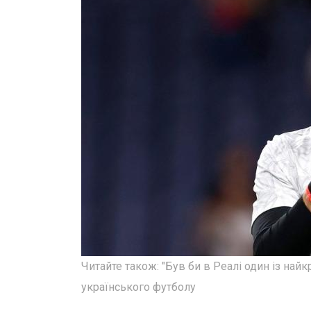
Читайте також: "Був би в Реалі один із най
українського футболу