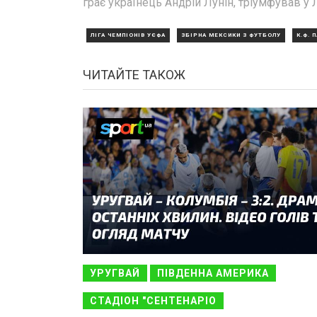
грає українець Андрій Лунін, тріумфував у 
ЛІГА ЧЕМПІОНІВ УЄФА
ЗБІРНА МЕКСИКИ З ФУТБОЛУ
К.Ф. 
ЧИТАЙТЕ ТАКОЖ
УРУГВАЙ
ПІВДЕННА АМЕРИКА
СТАДІОН "СЕНТЕНАРІО