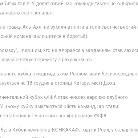
абитих голів. У додатковий час команди також не відкрил
алася в серії пенальті.
е гравці Аль-Ахлі не зуміли втілити в голи свої четвертий 
ській команді залишитися в боротьбі.
маху", і першим, хто не впорався з завданням, став захис
 Пачука святкує перемогу з рахунком 6:5.
тального кубка з мадридським Реалом, який безпосередньо
ується на 18 грудня в столиці Катару, місті Доха.
тинентальний кубок ФІФА став новою версією клубного
ї. У цьому кубку змагаються шість команд, що стали
нентальних ліг у кожній з конфедерацій ФІФА.
ула Кубок чемпіонів КОНКАКАФ, тоді як Реал, у складі як