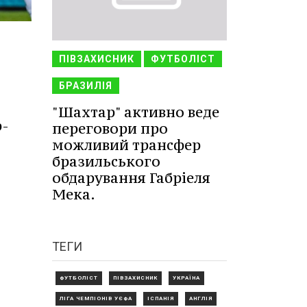
ПІВЗАХИСНИК
ФУТБОЛІСТ
БРАЗИЛІЯ
"Шахтар" активно веде
р-
переговори про
можливий трансфер
бразильського
обдарування Габріеля
Мека.
ТЕГИ
ФУТБОЛІСТ
ПІВЗАХИСНИК
УКРАЇНА
ЛІГА ЧЕМПІОНІВ УЄФА
ІСПАНІЯ
АНГЛІЯ