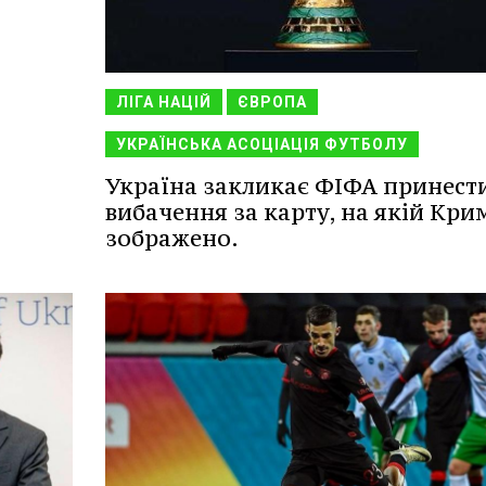
ЛІГА НАЦІЙ
ЄВРОПА
УКРАЇНСЬКА АСОЦІАЦІЯ ФУТБОЛУ
Україна закликає ФІФА принест
вибачення за карту, на якій Кри
зображено.