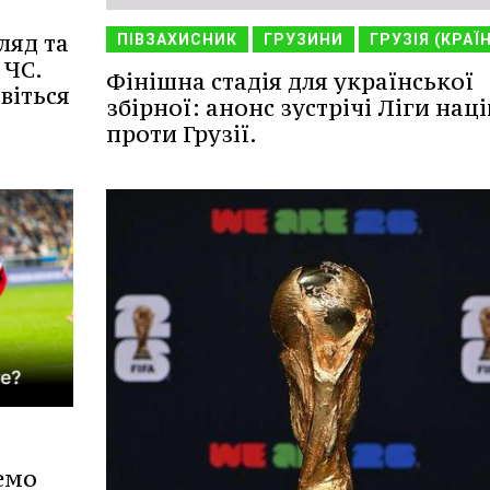
ляд та
ПІВЗАХИСНИК
ГРУЗИНИ
ГРУЗІЯ (КРАЇ
 ЧС.
Фінішна стадія для української
віться
збірної: анонс зустрічі Ліги наці
проти Грузії.
емо