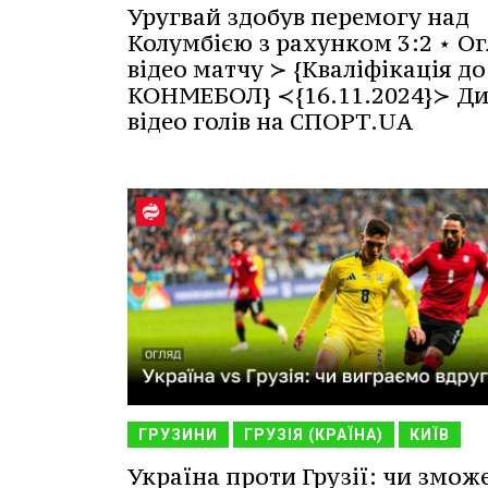
Уругвай здобув перемогу над
Колумбією з рахунком 3:2 ⋆ Ог
відео матчу ≻ {Кваліфікація до
КОНМЕБОЛ} ≺{16.11.2024}≻ Ди
відео голів на СПОРТ.UA
ГРУЗИНИ
ГРУЗІЯ (КРАЇНА)
КИЇВ
Україна проти Грузії: чи змож