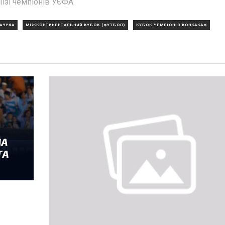
Лізі чемпіонів УЄФА.
ПАЧУКА
МІЖКОНТИНЕНТАЛЬНИЙ КУБОК (ФУТБОЛ)
КУБОК ЧЕМПІОНІВ КОНКАКАФ