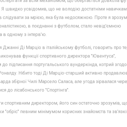
стерігати за всім механізмом, що обертається довкола фу
. Я швидко усвідомив, що не володію достатніми навичкам
в слідувати за мрією, яка була недосяжною. Проте я зрозум
рналістикою, в поєднанні з футболом, стало невід'ємною
 в одному з інтерв'ю.
я Джанні Ді Марціо в італійському футболі, говорить про те
 виконував функції спортивного директора "Ювентуса",
 до підписання португальського вундеркінда, котрий згод
 Роналду. Нібито тоді Ді Марціо-старший активно продавлю
рда збірної Чилі Марсело Саласа, але угода зірвалася чер
я до лісабонського "Спортінга".
и спортивним директором, його син остаточно зрозумів, щ
и "обріс" певним мінімумом корисних знайомств та зв'язків