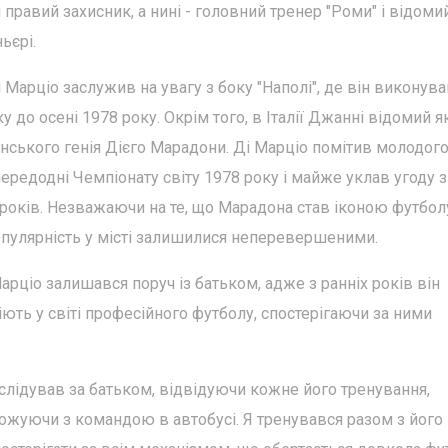
правий захисник, а нині - головний тренер "Роми" і відоми
ьєрі.
і Марціо заслужив на увагу з боку "Наполі", де він виконув
у до осені 1978 року. Окрім того, в Італії Джанні відомий як
инського генія Дієго Марадони. Ді Марціо помітив молодог
ередодні Чемпіонату світу 1978 року і майже уклав угоду 
7 років. Незважаючи на те, що Марадона став іконою футбол
популярність у місті залишилися неперевершеними.
рціо залишався поруч із батьком, адже з ранніх років він
іють у світі професійного футболу, спостерігаючи за ними
слідував за батьком, відвідуючи кожне його тренування,
ожуючи з командою в автобусі. Я тренувався разом з його