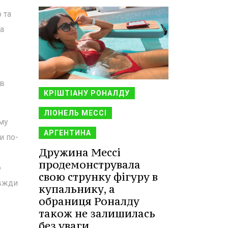
 та
а
ів
КРІШТІАНУ РОНАЛДУ
ЛІОНЕЛЬ МЕССІ
ому
АРГЕНТИНА
и по-
Дружина Мессі
продемонструвала
о
свою струнку фігуру в
авжди
купальнику, а
обраниця Роналду
також не залишилась
без уваги.