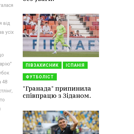
талася
я від
в усіх
що
арію"
ПІВЗАХИСНИК
ІСПАНІЯ
убок
ФУТБОЛІСТ
а 48
"Гранада" припинила
тлінг,
співпрацю з Зіданом.
то
я