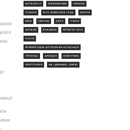
ФУТБОЛІСТ
ПІВЗАХИСНИК
УКРАЇНА
ІСПАНІЯ
ЛІГА ЧЕМПІОНІВ УЄФА
АНГЛІЯ
КИЇВ
ЄВРОПА
ЄВРО
ІТАЛІЯ
авили
ФУТБОЛ
БРАЗИЛІЯ
ПРЕМ'ЄР-ЛІГА
агато
РОСІЯ
ала:
МІЖНАРОДНА ФУТБОЛЬНА АСОЦІАЦІЯ
УКРАЇНЦІ
ФРАНЦІЯ
НІМЕЧЧИНА
ПОРТУГАЛІЯ
ФК «ДИНАМО» (КИЇВ)
рі
мації.
ати
чами.
і