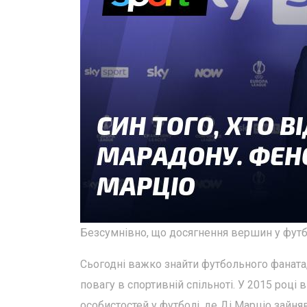
Безсумнівно, що досягнення вершин у футбо
Сьогодні важко знайти футбольного фаната
повагу в спортивній спільноті. У 2015 роц
особистостей у футболі, де Ді Марціо зайня