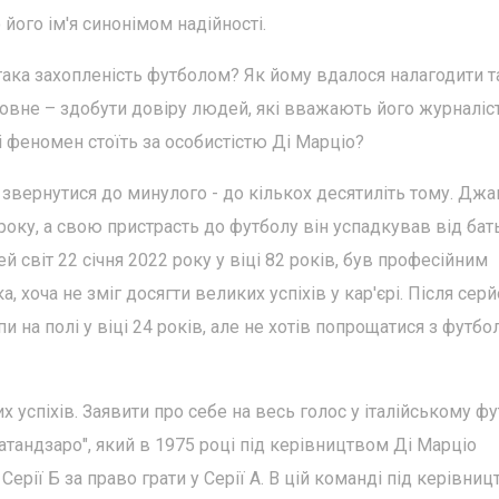
його ім'я синонімом надійності.
така захопленість футболом? Як йому вдалося налагодити т
оловне – здобути довіру людей, які вважають його журналі
 феномен стоїть за особистістю Ді Марціо?
о звернутися до минулого - до кількох десятиліть тому. Дж
 року, а свою пристрасть до футболу він успадкував від бат
й світ 22 січня 2022 року у віці 82 років, був професійним
, хоча не зміг досягти великих успіхів у кар'єрі. Після сер
на полі у віці 24 років, але не хотів попрощатися з футбо
 успіхів. Заявити про себе на весь голос у італійському фу
тандзаро", який в 1975 році під керівництвом Ді Марціо
ерії Б за право грати у Серії А. В цій команді під керівни