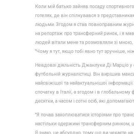
Коли мій батько зайняв посаду спортивного
готелях, де він спілкувався з представника
людьми. Згодом я став повноправним журна
на репортаж про трансферний ринок, і я мав
людей вітали мене та розмовляли зі мною, з
"Чому я тут, якщо тобі явно тут зручніше, н
Невдовзі діяльність Джанлуки Ді Марціо у
футбольній журналістиці. Він вирішив макси
найсвіжішої та найактуальнішої інформації
спочатку в Італії, а згодом і в глобально
десятки, а часом і сотні осіб, які допомаг
"Я почав захоплюватися історіями про тра
настільки одержимі трансферним ринком, щ
Я знаю, це абсурдно, тому що ви чекаєте на 