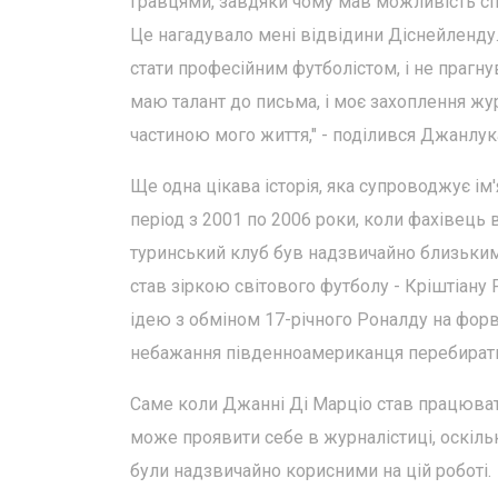
гравцями, завдяки чому мав можливість спо
Це нагадувало мені відвідини Діснейленду
стати професійним футболістом, і не прагну
маю талант до письма, і моє захоплення жу
частиною мого життя," - поділився Джанлука
Ще одна цікава історія, яка супроводжує ім'
період з 2001 по 2006 роки, коли фахівець
туринський клуб був надзвичайно близьким
став зіркою світового футболу - Кріштіану
ідею з обміном 17-річного Роналду на форва
небажання південноамериканця перебиратис
Саме коли Джанні Ді Марціо став працюват
може проявити себе в журналістиці, оскільк
були надзвичайно корисними на цій роботі.