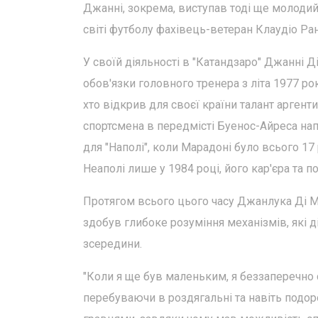
Джанні, зокрема, виступав тоді ще молодий 
світі футболу фахівець-ветеран Клаудіо Ран
У своїй діяльності в "Катандзаро" Джанні Д
обов'язки головного тренера з літа 1977 рок
хто відкрив для своєї країни талант аргент
спортсмена в передмісті Буенос-Айреса нап
для "Наполі", коли Марадоні було всього 1
Неаполі лише у 1984 році, його кар'єра та 
Протягом всього цього часу Джанлука Ді Ма
здобув глибоке розуміння механізмів, які д
зсередини.
"Коли я ще був маленьким, я беззаперечно 
перебуваючи в роздягальні та навіть подор