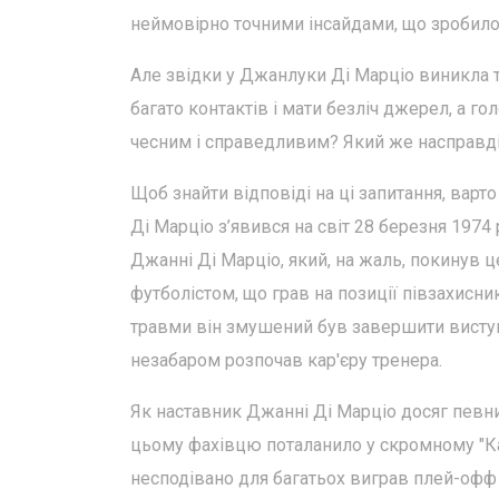
неймовірно точними інсайдами, що зробило 
Але звідки у Джанлуки Ді Марціо виникла 
багато контактів і мати безліч джерел, а г
чесним і справедливим? Який же насправді
Щоб знайти відповіді на ці запитання, варт
Ді Марціо з’явився на світ 28 березня 1974
Джанні Ді Марціо, який, на жаль, покинув це
футболістом, що грав на позиції півзахисника
травми він змушений був завершити виступи 
незабаром розпочав кар'єру тренера.
Як наставник Джанні Ді Марціо досяг певних
цьому фахівцю поталанило у скромному "Ка
несподівано для багатьох виграв плей-офф С