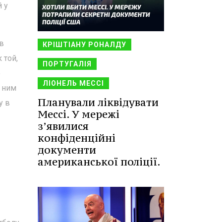
й у
ав
КРІШТІАНУ РОНАЛДУ
 той,
ПОРТУГАЛІЯ
о
ЛІОНЕЛЬ МЕССІ
з ним
Планували ліквідувати
у в
Мессі. У мережі
з’явилися
конфіденційні
документи
американської поліції.