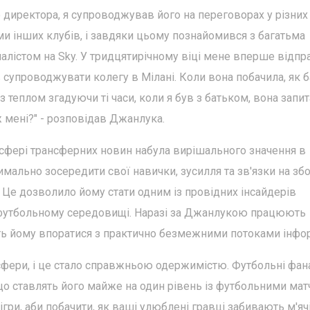
 директора, я супроводжував його на переговорах у різних
ми інших клубів, і завдяки цьому познайомився з багатьма
лістом на Sky. У тридцятирічному віці мене вперше відпр
 супроводжувати колегу в Мілані. Коли вона побачила, як б
 теплом згадуючи ті часи, коли я був з батьком, вона запит
іж мені?" - розповідав Джанлука.
 сфері трансферних новин набула вирішального значення в
мально зосередити свої навички, зусилля та зв'язки на збо
. Це дозволило йому стати одним із провідних інсайдерів
му футбольному середовищі. Наразі за Джанлукою працюють
ають йому впоратися з практично безмежними потоками інфор
нсфери, і це стало справжньою одержимістю. Футбольні фан
о ставлять його майже на один рівень із футбольними мат
ігри, аби побачити, як ваші улюблені гравці забивають м'яч