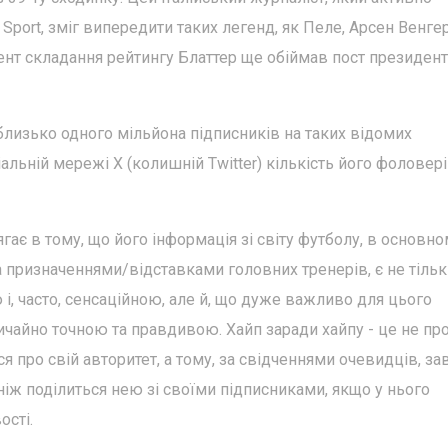
port, зміг випередити таких легенд, як Пеле, Арсен Венгер
ент складання рейтингу Блаттер ще обіймав пост президент
лизько одного мільйона підписників на таких відомих
іальній мережі X (колишній Twitter) кількість його фоловер
ає в тому, що його інформація зі світу футболу, в основн
а призначеннями/відставками головних тренерів, є не тільк
 часто, сенсаційною, але й, що дуже важливо для цього
вичайно точною та правдивою. Хайп заради хайпу - це не пр
я про свій авторитет, а тому, за свідченнями очевидців, з
іж поділиться нею зі своїми підписниками, якщо у нього
ості.