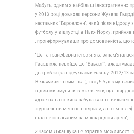
Мабуть, одним з найбільш ілюстративних при
у 2013 році довкола персони Жузепа Гварді
наставник "Барселони", який після відходу з
футболу у відпустці в Нью-Йорку, прийняв п
, проінформувавши про домовленість, що іс
"Це та трансферна історія, яка запам'яталас
Гвардіола перейде до "Баварії", влаштував
до требла (за підсумками сезону-2012/13 м
Німеччини - прим. авт.), і клуб був змуше
годин ми змусили їх оголосити, що Гвардіол
адже наша новина набула такого величезног
журналістів мені не повірили, а потім теле
стало впізнаваним на міжнародній арені", 
З часом Джанлука не втратив можливості "п