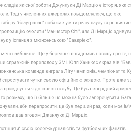
кладів якісної роботи Джунлуки Ді Марціо є історія, яка с
оли. Тоді у численних джерелах повідомлялося, що екс-
 табору "блаугранас" побажав узяти річну паузу та розвіятис
ропозицію очолити "Манчестер Сіті", але Ді Марціо здивува
нує у іспанця з мюнхенською "Баварією".
я мені найбільше. Ще у березні я повідомив новину про те, 
ши справжній переполох у ЗМІ. Юпп Хайнкес якраз вів "Бав
юнхенська команда виграла Лігу чемпіонів, чемпіонат та К
ний спростувати чутки своєю офіційною заявою. Проте вже з
а приєднується до їхнього клубу. Це був своєрідний армрес
о розмаху, що її більше не можна було заперечувати. Бага
фонували, аби перепросити, це був перший раз, коли моє ім'
- розповідав згодом Джанлука Ді Марціо.
отішити" своїх колег-журналістів та футбольних фанатів