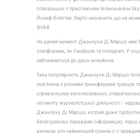
співпрацює з престижним телеканалом Sky S
Йозеф Блаттер. Варто зазначити, що на мом
ФІФА.
На даний момент Джанлука Ді Марціо має б
платформах, як Facebook та Instagram. У соц
наближається до двох мільйонів.
Така популярність Джанлуки Ді Марціо поляг
пов'язана з різними трансферами гравців т
справжньому ексклюзивною, оперативною і,
сегменту журналістської діяльності - надз
Джанлуку Ді Марціо, котрий дуже турбуєтьс
багаторазово перевіряє інформацію, перш н
виникає хоч найменший сумнів у її правдив