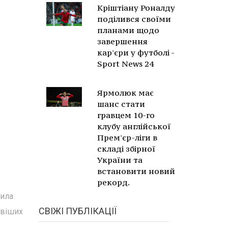
Кріштіану Роналду
поділився своїми
планами щодо
завершення
кар'єри у футболі -
Sport News 24
Ярмолюк має
шанс стати
гравцем 10-го
клубу англійської
Прем'єр-ліги в
складі збірної
України та
встановити новий
рекорд.
жила
СВІЖІ ПУБЛІКАЦІЇ
овіших