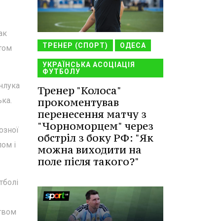
ак
ТРЕНЕР (СПОРТ)
ОДЕСА
стом
УКРАЇНСЬКА АСОЦІАЦІЯ
ФУТБОЛУ
анлука
Тренер "Колоса"
прокоментував
ька.
перенесення матчу з
"Чорноморцем" через
йозної
обстріл з боку РФ: "Як
лом і
можна виходити на
поле після такого?"
тболі
цтвом