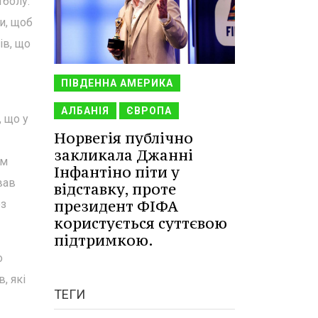
тболу.
и, щоб
ів, що
ПІВДЕННА АМЕРИКА
АЛБАНІЯ
ЄВРОПА
, що у
Норвегія публічно
закликала Джанні
ом
Інфантіно піти у
вав
відставку, проте
президент ФІФА
ез
користується суттєвою
підтримкою.
о
, які
ТЕГИ