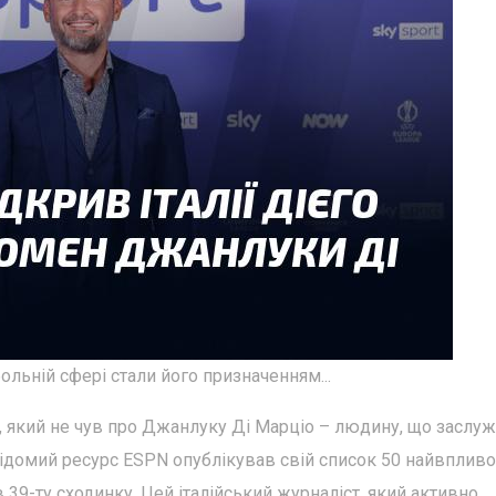
льній сфері стали його призначенням...
, який не чув про Джанлуку Ді Марціо – людину, що заслу
і відомий ресурс ESPN опублікував свій список 50 найвплив
в 39-ту сходинку. Цей італійський журналіст, який активно