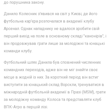
до порушника закону.
Данило Колесник з'явився на світ у Києві, де його
футбольна кар'єра розпочалася в академії клубу
Арсенал. Однак нападнику не вдалося зробити свій
перший вихід на поле в основному складі "канонірів", і
він продовжував грати лише за молодіжні та юнацькі
команди клубу.
Футбольний шлях Данила був сповнений численних
командних переходів, адже він не міг знайти своє
місце в жодній із них. За короткий період він встиг
виступити за юнацький склад Ворскли, тренуватися в
міжнародній футбольній академії в Празі (MSM), грати
за молодіжну команду Колоса та представляти клуб
ВПК-Агро в першій лізі.