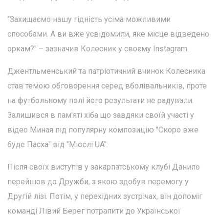
"Захищаємо нашу гідність усіма можливими
способами. А ви вже усвідомили, яке місце відведено
оркам?" – зазначив Колесник у своєму Instagram.
Джентльменський та патріотичний вчинок Колесника
став темою обговорення серед вболівальників, проте
на футбольному полі його результати не радували.
Залишився в пам'яті хіба що завдяки своїй участі у
відео Миная під популярну композицію "Скоро вже
буде Пасха" від "Мюслі UA".
Після своїх виступів у закарпатському клубі Данило
перейшов до Дружби, з якою здобув перемогу у
Другій лізі. Потім, у перехідних зустрічах, він допоміг
команді Лівий Берег потрапити до Української