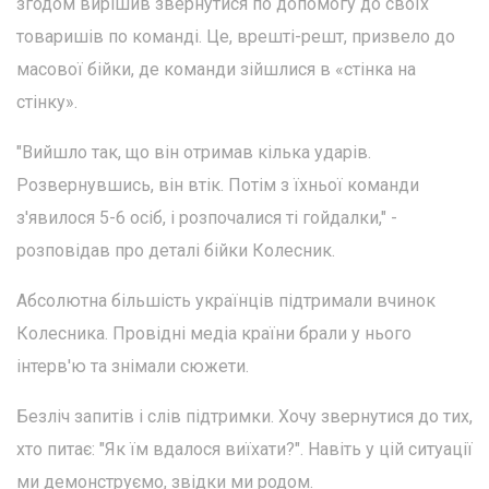
згодом вирішив звернутися по допомогу до своїх
товаришів по команді. Це, врешті-решт, призвело до
масової бійки, де команди зійшлися в «стінка на
стінку».
"Вийшло так, що він отримав кілька ударів.
Розвернувшись, він втік. Потім з їхньої команди
з'явилося 5-6 осіб, і розпочалися ті гойдалки," -
розповідав про деталі бійки Колесник.
Абсолютна більшість українців підтримали вчинок
Колесника. Провідні медіа країни брали у нього
інтерв'ю та знімали сюжети.
Безліч запитів і слів підтримки. Хочу звернутися до тих,
хто питає: "Як їм вдалося виїхати?". Навіть у цій ситуації
ми демонструємо, звідки ми родом.