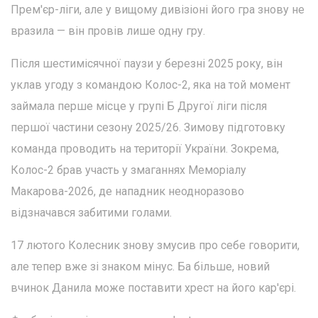
Прем'єр-ліги, але у вищому дивізіоні його гра знову не
вразила — він провів лише одну гру.
Після шестимісячної паузи у березні 2025 року, він
уклав угоду з командою Колос-2, яка на той момент
займала перше місце у групі Б Другої ліги після
першої частини сезону 2025/26. Зимову підготовку
команда проводить на території України. Зокрема,
Колос-2 брав участь у змаганнях Меморіалу
Макарова-2026, де нападник неодноразово
відзначався забитими голами.
17 лютого Колесник знову змусив про себе говорити,
але тепер вже зі знаком мінус. Ба більше, новий
вчинок Данила може поставити хрест на його кар'єрі.