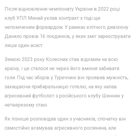
Після відновлення чемпіонату України в 2022 році
клуб УПЛ Минай уклав контракт з тоді ще
непоміченим форвардом. У рамках елітного дивізіону
Данило провів 16 поєдинків, у яких зміг зареєструвати
лише один асист.
Зимою 2023 року Колесник став відомим на всю
країну, і це сталося не через його вміння забивати
голи. Під час зборів у Туреччині він проявив мужність,
захищаючи прибиральницю готелю, на яку напав
агресивний футболіст з російського клубу Шинник у
нетверезому стані.
Як пізніше розповідав один з учасників, спочатку він
самостійно вгамував агресивного росіянина, але