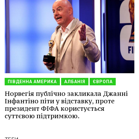
ПІВДЕННА АМЕРИКА
АЛБАНІЯ
ЄВРОПА
Норвегія публічно закликала Джанні
Інфантіно піти у відставку, проте
президент ФІФА користується
суттєвою підтримкою.