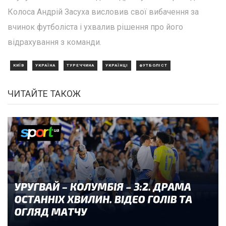
Колоса Андрій Засуха висловив свої вибачення за
вчинок футболіста і ухвалив рішення про його
відрахування з команди.
КИЇВ
УКРАЇНА
ТУРЕЧЧИНА
УКРАЇНЦІ
ФУТБОЛІСТ
ЧИТАЙТЕ ТАКОЖ