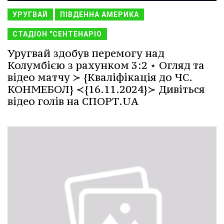
УРУГВАЙ
ПІВДЕННА АМЕРИКА
СТАДІОН "СЕНТЕНАРІО
Уругвай здобув перемогу над
Колумбією з рахунком 3:2 ⋆ Огляд та
відео матчу ≻ {Кваліфікація до ЧС.
КОНМЕБОЛ} ≺{16.11.2024}≻ Дивіться
відео голів на СПОРТ.UA