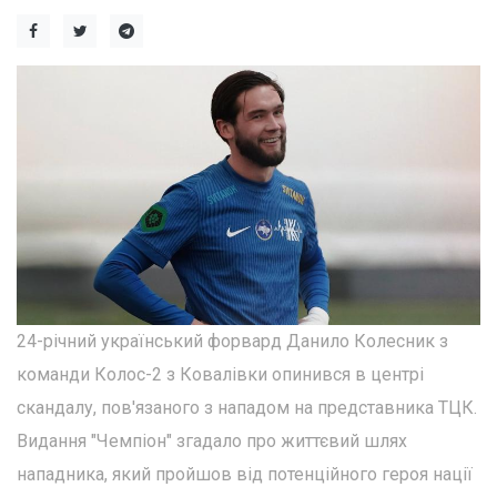
24-річний український форвард Данило Колесник з
команди Колос-2 з Ковалівки опинився в центрі
скандалу, пов'язаного з нападом на представника ТЦК.
Видання "Чемпіон" згадало про життєвий шлях
нападника, який пройшов від потенційного героя нації