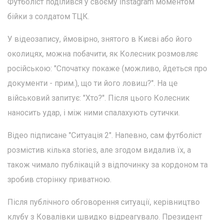
Футболіст поділився у своєму Instagram моментом
бійки з солдатом ТЦК.
У відеозапису, ймовірно, знятого в Києві або його
околицях, можна побачити, як Колесник розмовляє
російською: "Спочатку покаже (можливо, йдеться про
документи - прим.), що ти його ловиш?". На це
військовий запитує: "Хто?". Після цього Колесник
наносить удар, і між ними спалахують сутички.
Відео підписане "Ситуація 2". Напевно, сам футболіст
розмістив кілька stories, але згодом видалив їх, а
також чимало публікацій з відпочинку за кордоном та
зробив сторінку приватною.
Після публічного обговорення ситуації, керівництво
клубу з Ковалівки швидко відреагувало. Президент