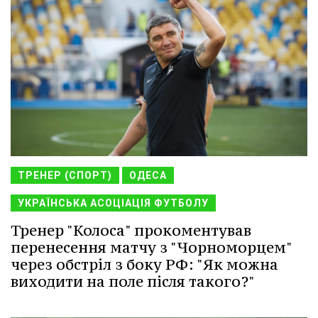
ТРЕНЕР (СПОРТ)
ОДЕСА
УКРАЇНСЬКА АСОЦІАЦІЯ ФУТБОЛУ
Тренер "Колоса" прокоментував
перенесення матчу з "Чорноморцем"
через обстріл з боку РФ: "Як можна
виходити на поле після такого?"