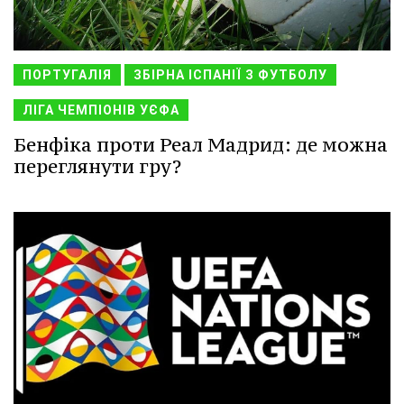
ПОРТУГАЛІЯ
ЗБІРНА ІСПАНІЇ З ФУТБОЛУ
ЛІГА ЧЕМПІОНІВ УЄФА
Бенфіка проти Реал Мадрид: де можна
переглянути гру?