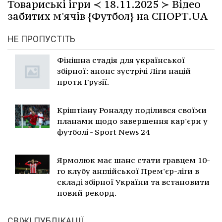
Товариські ігри ≺ 18.11.2025 ≻ Відео
забитих м'ячів {Футбол} на СПОРТ.UA
НЕ ПРОПУСТІТЬ
Фінішна стадія для української
збірної: анонс зустрічі Ліги націй
проти Грузії.
Кріштіану Роналду поділився своїми
планами щодо завершення кар'єри у
футболі - Sport News 24
Ярмолюк має шанс стати гравцем 10-
го клубу англійської Прем'єр-ліги в
складі збірної України та встановити
новий рекорд.
СВІЖІ ПУБЛІКАЦІЇ