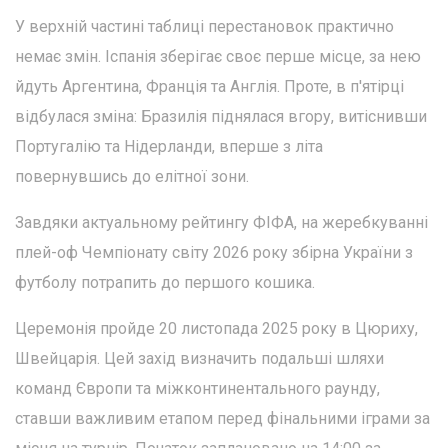
У верхній частині таблиці перестановок практично
немає змін. Іспанія зберігає своє перше місце, за нею
йдуть Аргентина, Франція та Англія. Проте, в п'ятірці
відбулася зміна: Бразилія піднялася вгору, витіснивши
Португалію та Нідерланди, вперше з літа
повернувшись до елітної зони.
Завдяки актуальному рейтингу ФІФА, на жеребкуванні
плей-оф Чемпіонату світу 2026 року збірна України з
футболу потрапить до першого кошика.
Церемонія пройде 20 листопада 2025 року в Цюриху,
Швейцарія. Цей захід визначить подальші шляхи
команд Європи та міжконтинентального раунду,
ставши важливим етапом перед фінальними іграми за