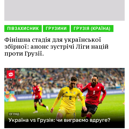
ПІВЗАХИСНИК
ГРУЗИНИ
ГРУЗІЯ (КРАЇНА)
Фінішна стадія для української
збірної: анонс зустрічі Ліги націй
проти Грузії.