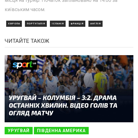
місця на турнір. Початок заплановано на 14:00 за
київським часом.
ЄВРОПА
ПОРТУГАЛІЯ
ІСПАНІЯ
ФРАНЦІЯ
АНГЛІЯ
ЧИТАЙТЕ ТАКОЖ
УРУГВАЙ
ПІВДЕННА АМЕРИКА