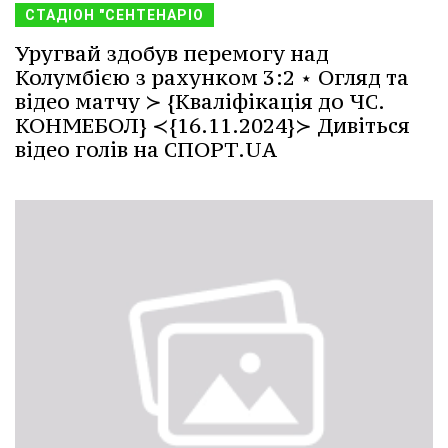
СТАДІОН "СЕНТЕНАРІО
Уругвай здобув перемогу над
Колумбією з рахунком 3:2 ⋆ Огляд та
відео матчу ≻ {Кваліфікація до ЧС.
КОНМЕБОЛ} ≺{16.11.2024}≻ Дивіться
відео голів на СПОРТ.UA