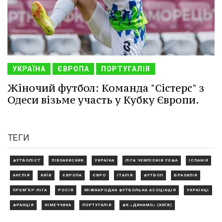
УКРАЇНА
ЄВРОПА
ПОРТУГАЛІЯ
Жіночий футбол: Команда "Сістерс" з
Одеси візьме участь у Кубку Європи.
ТЕГИ
ФУТБОЛІСТ
ПІВЗАХИСНИК
УКРАЇНА
ЛІГА ЧЕМПІОНІВ УЄФА
ІСПАНІЯ
АНГЛІЯ
КИЇВ
ЄВРОПА
ЄВРО
ІТАЛІЯ
ФУТБОЛ
БРАЗИЛІЯ
ПРЕМ'ЄР-ЛІГА
РОСІЯ
МІЖНАРОДНА ФУТБОЛЬНА АСОЦІАЦІЯ
УКРАЇНЦІ
ФРАНЦІЯ
НІМЕЧЧИНА
ПОРТУГАЛІЯ
ФК «ДИНАМО» (КИЇВ)