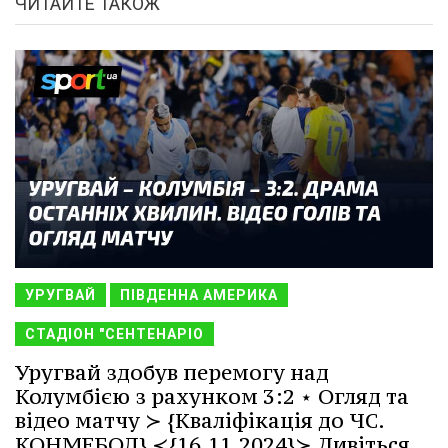
ЧИТАЙТЕ ТАКОЖ
УРУГВАЙ
ПІВДЕННА АМЕРИКА
СТАДІОН "СЕНТЕНАРІО
Уругвай здобув перемогу над
Колумбією з рахунком 3:2 ⋆ Огляд та
відео матчу ≻ {Кваліфікація до ЧС.
КОНМЕБОЛ} ≺{16.11.2024}≻ Дивіться