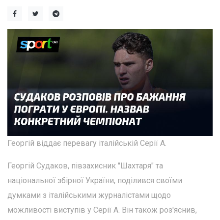
Георгій віддає перевагу італійській Серії А.
Георгій Судаков, півзахисник "Шахтаря" та
національної збірної України, поділився своїми
думками з італійськими журналістами щодо
можливості виступів у Серії А. Він також роз'яснив,