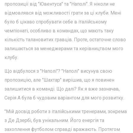
пропозиції від "Ювентуса" та "Наполі". Я ніколи не
відмовлявся від можливості грати за ці клуби. Мені
було б цікаво спробувати себе в італійському
чемпіонаті, особливо в командах, що мають таку
кількість талановитих гравців. Проте, остаточне слово
залишається за менеджерами та керівництвом мого
клубу.
Що відбулося з "Наполі"? "Наполі" висунув свою
пропозицію, але "Шахтар" вирішив, що я повинен
залишитися в команді. Що далі? Як я вже зазначав,
Серія А була б чудовим варіантом для мого розвитку.
"Мій досвід роботи з італійськими тренерами, зокрема
з Де Дзербі, був унікальним. Його енергія та
захоплення футболом справді вражають. Протягом