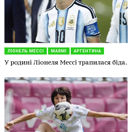
ЛІОНЕЛЬ МЕССІ
МАЯМІ
АРГЕНТИНА
У родині Ліонеля Мессі трапилася біда.