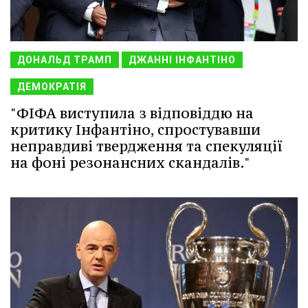
ДОНАЛЬД ТРАМП
ДЖАННІ ІНФАНТІНО
ДЕМОКРАТІЯ
"ФІФА виступила з відповіддю на
критику Інфантіно, спростувавши
неправдиві твердження та спекуляції
на фоні резонансних скандалів."