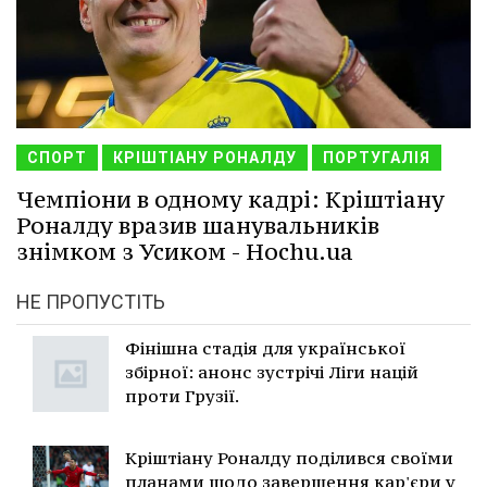
СПОРТ
КРІШТІАНУ РОНАЛДУ
ПОРТУГАЛІЯ
Чемпіони в одному кадрі: Кріштіану
Роналду вразив шанувальників
знімком з Усиком - Hochu.ua
НЕ ПРОПУСТІТЬ
Фінішна стадія для української
збірної: анонс зустрічі Ліги націй
проти Грузії.
Кріштіану Роналду поділився своїми
планами щодо завершення кар'єри у