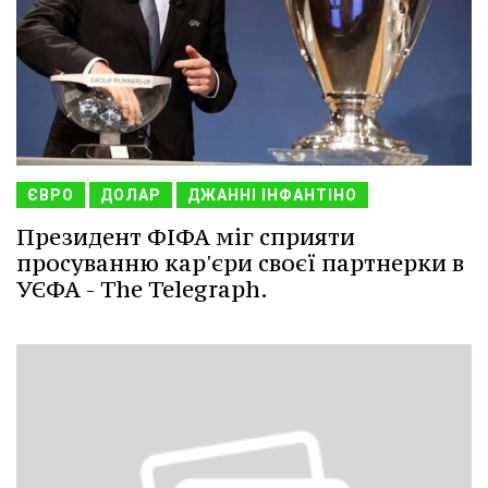
ЄВРО
ДОЛАР
ДЖАННІ ІНФАНТІНО
Президент ФІФА міг сприяти
просуванню кар'єри своєї партнерки в
УЄФА - The Telegraph.