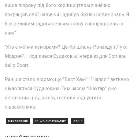
лише півроку під його керівництвом я значно
покращив свої навички і здобув безліч нових знань. Я
б із великим задоволенням знову співпрацював із
ним."
"Хто є моїми кумирами? Це Кріштіану Роналду і Лука
Модрич", - поділився Судаков в інтерв'ю для Corriere
dello Sport.
Раніше стало відомо, що "Вест Хем" і "Наполі" активно
цікавляться Судаковим. Тим часом "Шахтар" уже
встановив ціну, за яку готовий відпустити
півзахисника.
ПІВЗАХИСНИК
КРІШТІАНУ РОНАЛДУ
ІТАЛІЯ