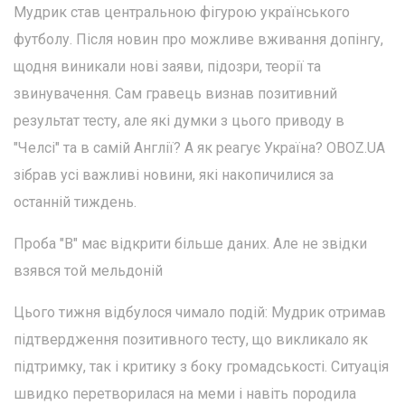
Мудрик став центральною фігурою українського
футболу. Після новин про можливе вживання допінгу,
щодня виникали нові заяви, підозри, теорії та
звинувачення. Сам гравець визнав позитивний
результат тесту, але які думки з цього приводу в
"Челсі" та в самій Англії? А як реагує Україна? OBOZ.UA
зібрав усі важливі новини, які накопичилися за
останній тиждень.
Проба "В" має відкрити більше даних. Але не звідки
взявся той мельдоній
Цього тижня відбулося чимало подій: Мудрик отримав
підтвердження позитивного тесту, що викликало як
підтримку, так і критику з боку громадськості. Ситуація
швидко перетворилася на меми і навіть породила