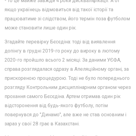
- то це майже завжди 4 роки дискваліфікації. А от
якщо українець відмовиться від такої історії та
працюватиме зі слідством, його термін поза футболом
може становити лише один рік.
Згадайте перевірку Бєсєдіна: тоді від виявлення
допінгу в грудні 2019-го року до вироку в лютому
2020-го пройшло всього 2 місяці. За даними УЄФА,
справа розглядалася одразу в Апеляційному органі, за
прискореною процедурою. Тоді не було попереднього
розгляду Контрольним дисциплінарним органом через
прохання самого Бєсєдіна. Артем отримав один рік
відсторонення від будь-якого футболу, потім
повернувся до "Динамо", але вже не став основним і
зараз у свої 28 грає в Казахстані.