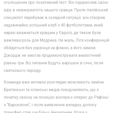
оголошення про позитивний тест. Він підкреслив свою
віру в невинуватість нашого гравця. Проте італійський
спеціаліст перебуває в складній ситуації: він створив
надзвичайно успішний клуб з 40 футболістами, який
наразі вважається кращим у Європі, де також була
важлива роль для Мудрика. На жаль, Ліга конференцій
обійдеться без українця на фланзі, а його заміна
Джордж не змогла продемонструвати аналогічний
рівень гри. Всі питання будуть вирішені в січні, після
святкового періоду.
Команда вже активно розглядає можливість заміни.
Британські та іспанські медіа повідомляють, що з
початку сезону на позицію вінгера є інтерес до Рафіньї
з "Барселони", і після виявлення випадку допінгу
трансфер став ще більш ймовірним. Угода з