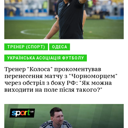
ТРЕНЕР (СПОРТ)
ОДЕСА
УКРАЇНСЬКА АСОЦІАЦІЯ ФУТБОЛУ
Тренер "Колоса" прокоментував
перенесення матчу з "Чорноморцем"
через обстріл з боку РФ: "Як можна
виходити на поле після такого?"