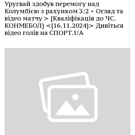
Уругвай здобув перемогу над
Колумбією з рахунком 3:2 ⋆ Огляд та
відео матчу ≻ {Кваліфікація до ЧС.
КОНМЕБОЛ} ≺{16.11.2024}≻ Дивіться
відео голів на СПОРТ.UA