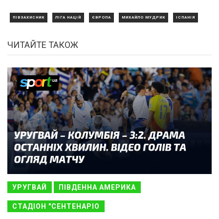
ПІВЗАХИСНИК
ЛІГА НАЦІЙ
ЄВРОПА
МИХАЙЛО МУДРИК
ІСПАНІЯ
ЧИТАЙТЕ ТАКОЖ
УРУГВАЙ
ПІВДЕННА АМЕРИКА
СТАДІОН "СЕНТЕНАРІО