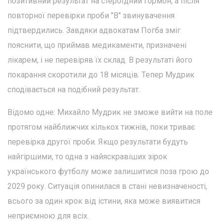
позитивний результат на стероїдний гормон, а після
повторної перевірки проби "B" звинувачення
підтвердились. Завдяки адвокатам Погба зміг
пояснити, що приймав медикаменти, призначені
лікарем, і не перевіряв їх склад. В результаті його
покарання скоротили до 18 місяців. Тепер Мудрик
сподівається на подібний результат.
Відомо одне: Михайло Мудрик не зможе вийти на поле
протягом найближчих кількох тижнів, поки триває
перевірка другої проби. Якщо результати будуть
найгіршими, то одна з найяскравіших зірок
українського футболу може залишитися поза грою до
2029 року. Ситуація опинилася в стані невизначеності,
всього за один крок від істини, яка може виявитися
неприємною для всіх.