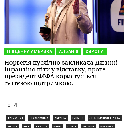
ПІВДЕННА АМЕРИКА
АЛБАНІЯ
ЄВРОПА
Норвегія публічно закликала Джанні
Інфантіно піти у відставку, проте
президент ФІФА користується
суттєвою підтримкою.
ТЕГИ
ФУТБОЛІСТ
ПІВЗАХИСНИК
УКРАЇНА
ІСПАНІЯ
ЛІГА ЧЕМПІОНІВ УЄФА
АНГЛІЯ
КИЇВ
ЄВРОПА
ЄВРО
ІТАЛІЯ
ФУТБОЛ
БРАЗИЛІЯ