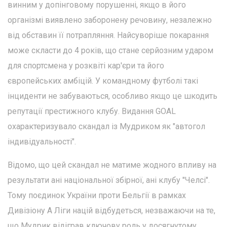
винним у допінговому порушенні, якщо в його
організмі виявлено заборонену речовину, незалежно
від обставин її потрапляння. Найсуворіше покарання
може скласти до 4 років, що стане серйозним ударом
для спортсмена у розквіті кар'єри та його
європейських амбіцій. У командному футболі такі
інциденти не забуваються, особливо якщо це шкодить
репутації престижного клубу. Видання GOAL
охарактеризувало скандал із Мудриком як "автогол
індивідуальності".
Відомо, що цей скандал не матиме жодного впливу на
результати ані національної збірної, ані клубу "Челсі".
Тому поєдинок України проти Бельгії в рамках
Дивізіону А Ліги націй відбудеться, незважаючи на те,
що Мудрик відіграв ключову роль у досягнутому