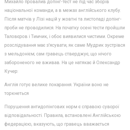
Михайло провалив допінг-тест не під час зборів
національної команди, а в межах англійського клубу.
Після матчів у Лізі націй у жовтні та листопаді допінг-
проби не проводилися. На початку осені тести пройшли
Таловєров і Тимчик, і обоє виявилися чистими. Окреме
розслідування має з'ясувати, як саме Мудрик зустрівся
з мельдонієм; сам гравець стверджує, що нічого
забороненого не вживав. На це натякає й Олександр
Кучер:
Англія готує велике покарання. України воно не
торкнеться
Порушення антидопінгових норм є справою суворої
відповідальності. Правила, встановлені Англійською
федерацією, вказують, що гравець вважається