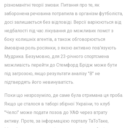
різноманітні теорії змови. Питання про те, як
заборонена речовина потрапила в організм футболіста,
досі залишається без відповіді. Версії варіюються від
недбалості під час лікування до можливих помст з
боку колишніх агентів, а також обговорюється
ймовірна роль росіянки, з якою активно пов'язують
Мудрика. Безумовно, для 23-річного спортсмена
можливість перейти до Стемфорд Брідж може бути
під загрозою, якщо результати аналізу "B" не
підтвердять його невинуватість.
Поки що незрозуміло, де саме була отримана ця проба.
Якщо це сталося в таборі збірної України, то клуб
"Челсі" може подати позов до УАФ через втрату
активу. Проте, за інформацією порталу ТаТоТаке,