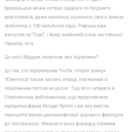
бразильцем може суттєво вдарити по бюджету
аристократів, адже каталонці оцінюють свого гравця
приблизно у 100 мільйонів євро. Рафінья вже
виступав за "Лідс", і йому знайомий стиль англійської
Прем'єр-ліги.
До кого Мудрик попросив про підтримку?
До тих, хто підтримував Погба. Історія гравця
"Ювентуса" також містить епізод, пов'язаний із
позитивним тестом на допінг. Тоді його інтереси в
Спортивному арбітражному суді представляла
юридична фірма Morgan Sports Law, яка змогла
зменшити термін дискваліфікації відомого француза
до півтора року. Минулого року форвард отримав