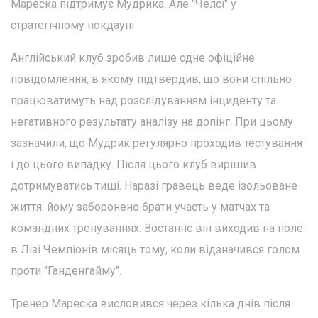
Мареска підтримує Мудрика. Але "Челсі" у
стратегічному нокдауні
Англійський клуб зробив лише одне офіційне
повідомлення, в якому підтвердив, що вони спільно
працюватимуть над розслідуванням інциденту та
негативного результату аналізу на допінг. При цьому
зазначили, що Мудрик регулярно проходив тестування
і до цього випадку. Після цього клуб вирішив
дотримуватись тиші. Наразі гравець веде ізольоване
життя: йому заборонено брати участь у матчах та
командних тренуваннях. Востаннє він виходив на поле
в Лізі Чемпіонів місяць тому, коли відзначився голом
проти "Ганденгайму".
Тренер Мареска висловився через кілька днів після