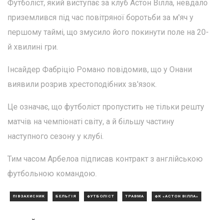
Футболіст, який виступає за клуб Астон Вілла, невдало
приземлився під час повітряної боротьби за м'яч у
першому таймі, що змусило його покинути поле на 20-
й хвилині гри.
Інсайдер Фабріціо Романо повідомив, що у Онани
виявили розрив хрестоподібних зв'язок.
Це означає, що футболіст пропустить не тільки решту
матчів на чемпіонаті світу, а й більшу частину
наступного сезону у клубі.
Тим часом Арбелоа підписав контракт з англійською
футбольною командою.
ПІВЗАХИСНИК
БЕЛЬГІЯ
ФУТБОЛІСТ
ТРАВМА
ФК «АСТОН ВІЛЛА»