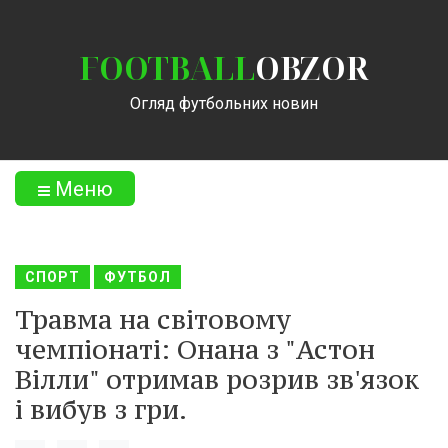
FOOTBALL
OBZOR
Огляд футбольних новин
Меню
СПОРТ
ФУТБОЛ
Травма на світовому
чемпіонаті: Онана з "Астон
Вілли" отримав розрив зв'язок
і вибув з гри.