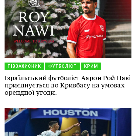
ПІВЗАХИСНИК
ФУТБОЛІСТ
КРИМ
Ізраїльський футболіст Аарон Рой Наві
приєднується до Кривбасу на умовах
орендної угоди.