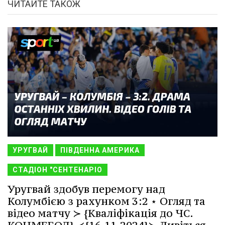
ЧИТАЙТЕ ТАКОЖ
УРУГВАЙ
ПІВДЕННА АМЕРИКА
СТАДІОН "СЕНТЕНАРІО
Уругвай здобув перемогу над
Колумбією з рахунком 3:2 ⋆ Огляд та
відео матчу ≻ {Кваліфікація до ЧС.