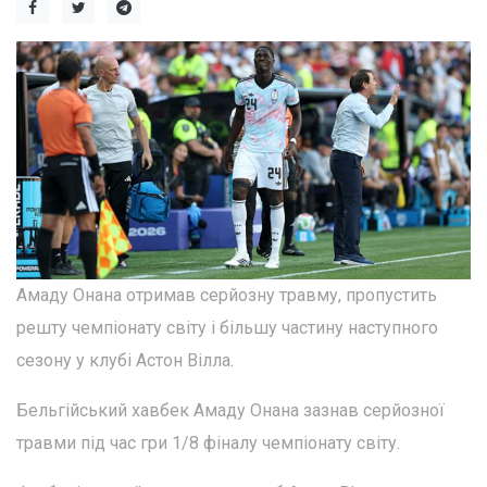
Амаду Онана отримав серйозну травму, пропустить
решту чемпіонату світу і більшу частину наступного
сезону у клубі Астон Вілла.
Бельгійський хавбек Амаду Онана зазнав серйозної
травми під час гри 1/8 фіналу чемпіонату світу.