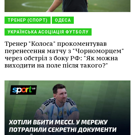
ТРЕНЕР (СПОРТ)
ОДЕСА
УКРАЇНСЬКА АСОЦІАЦІЯ ФУТБОЛУ
Тренер "Колоса" прокоментував
перенесення матчу з "Чорноморцем"
через обстріл з боку РФ: "Як можна
виходити на поле після такого?"