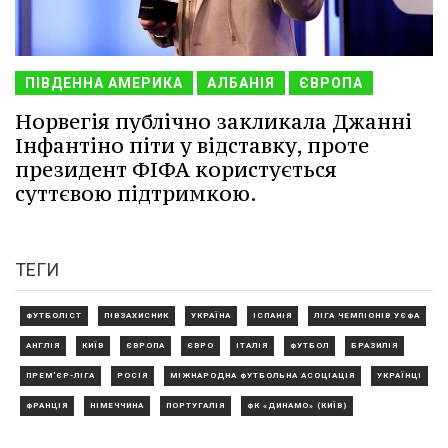
ПІВДЕННА АМЕРИКА
АЛБАНІЯ
ЄВРОПА
Норвегія публічно закликала Джанні
Інфантіно піти у відставку, проте
президент ФІФА користується
суттєвою підтримкою.
ТЕГИ
ФУТБОЛІСТ
ПІВЗАХИСНИК
УКРАЇНА
ІСПАНІЯ
ЛІГА ЧЕМПІОНІВ УЄФА
АНГЛІЯ
КИЇВ
ЄВРОПА
ЄВРО
ІТАЛІЯ
ФУТБОЛ
БРАЗИЛІЯ
ПРЕМ'ЄР-ЛІГА
РОСІЯ
МІЖНАРОДНА ФУТБОЛЬНА АСОЦІАЦІЯ
УКРАЇНЦІ
ФРАНЦІЯ
НІМЕЧЧИНА
ПОРТУГАЛІЯ
ФК «ДИНАМО» (КИЇВ)