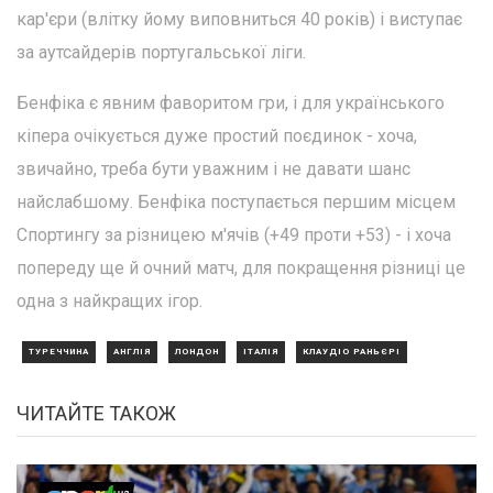
кар'єри (влітку йому виповниться 40 років) і виступає
за аутсайдерів португальської ліги.
Бенфіка є явним фаворитом гри, і для українського
кіпера очікується дуже простий поєдинок - хоча,
звичайно, треба бути уважним і не давати шанс
найслабшому. Бенфіка поступається першим місцем
Спортингу за різницею м'ячів (+49 проти +53) - і хоча
попереду ще й очний матч, для покращення різниці це
одна з найкращих ігор.
ТУРЕЧЧИНА
АНГЛІЯ
ЛОНДОН
ІТАЛІЯ
КЛАУДІО РАНЬЄРІ
ЧИТАЙТЕ ТАКОЖ