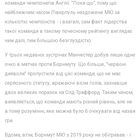
команди чемпіонатів Англії. "Поки що", тому що
найближчим часом Ліверпуль наздожене МЮ за
кількістю чемпіонств - і взагалі, сам факт лідерства
такої команди в такому почесному рейтингу виглядає
чим далі, тим більшою безглуздістю.
У трьох недавніх зустрічах Манчестер добув лише одне
очко в матчах проти Борнмуту. Що більше, "червоні
дияволи" пропустили від цієї команди, що не має
серйозного статусу, вражаючі вісім голів, зазнавши
двох великих поразок на Олд Траффорд. Таким чином,
виявляється, що команди мають різний рівень, але не
в тому розумінні, яке можна було б очікувати від назви
гри.
Вдома, втім, Борнмут МЮ з 2019 року не обігравав - і