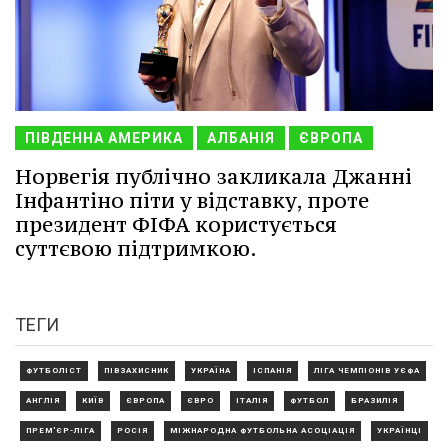
ПІВДЕННА АМЕРИКА
АЛБАНІЯ
ЄВРОПА
Норвегія публічно закликала Джанні
Інфантіно піти у відставку, проте
президент ФІФА користується
суттєвою підтримкою.
ТЕГИ
ФУТБОЛІСТ
ПІВЗАХИСНИК
УКРАЇНА
ІСПАНІЯ
ЛІГА ЧЕМПІОНІВ УЄФА
АНГЛІЯ
КИЇВ
ЄВРОПА
ЄВРО
ІТАЛІЯ
ФУТБОЛ
БРАЗИЛІЯ
ПРЕМ'ЄР-ЛІГА
РОСІЯ
МІЖНАРОДНА ФУТБОЛЬНА АСОЦІАЦІЯ
УКРАЇНЦІ