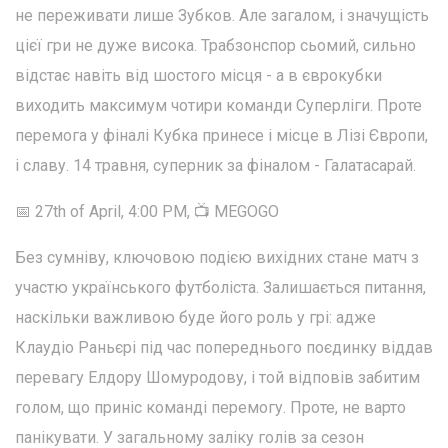
не переживати лише Зубков. Але загалом, і значущість
цієї гри не дуже висока. Трабзонспор сьомий, сильно
відстає навіть від шостого місця - а в єврокубки
виходить максимум чотири команди Суперліги. Проте
перемога у фіналі Кубка принесе і місце в Лізі Європи,
і славу. 14 травня, суперник за фіналом - Галатасарай.
📅 27th of April, 4:00 PM, 📺 MEGOGO
Без сумніву, ключовою подією вихідних стане матч з
участю українського футболіста. Залишається питання,
наскільки важливою буде його роль у грі: адже
Клаудіо Раньєрі під час попереднього поєдинку віддав
перевагу Елдору Шомуродову, і той відповів забитим
голом, що приніс команді перемогу. Проте, не варто
панікувати. У загальному заліку голів за сезон