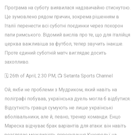
Програма на суботу виявилася надзвичайно стиснутою.
Це зумовлено рядом причин, зокрема рішенням в
Італії перенести всі суботні поєдинки через похорон
папи римського. Відомий вислів про те, що для італійця
церква важливіша за футбол, тепер звучить інакше.
Проте єдиний суботній матч виглядає досить
захопливо.
🗓️ 26th of April, 2:30 PM, 📺 Setanta Sports Channel
Ой, якби не проблеми з Мудриком, який навіть на
поліграфі побував, українська дуель могла б відбутися.
Відсутність гравця сумують не лише українські
вболівальники, але й, певно, тренер команди. Енцо
Мареска відчуває брак варіантів для атаки: він навіть
розглядає можливість пересування Кукурельї на