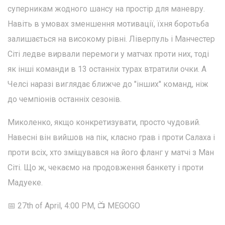
суперникам жодного шансу на простір для маневру.
Навіть в умовах зменшення мотивації, їхня боротьба
залишається на високому рівні. Ліверпуль і Манчестер
Сіті ледве вирвали перемоги у матчах проти них, тоді
як інші команди в 13 останніх турах втратили очки. А
Челсі наразі виглядає ближче до "інших" команд, ніж
до чемпіонів останніх сезонів.
Миколенко, якщо конкретизувати, просто чудовий.
Навесні він вийшов на пік, класно грав і проти Салаха і
проти всіх, хто зміщувався на його фланг у матчі з Ман
Сіті. Що ж, чекаємо на продовження банкету і проти
Мадуеке.
📅 27th of April, 4:00 PM, 📺 MEGOGO