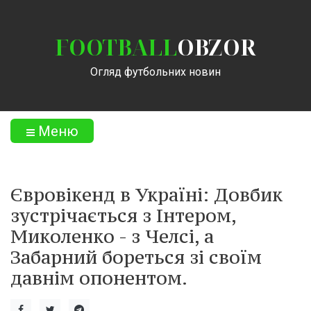
FOOTBALL
OBZOR
Огляд футбольних новин
Меню
Євровікенд в Україні: Довбик
зустрічається з Інтером,
Миколенко - з Челсі, а
Забарний бореться зі своїм
давнім опонентом.