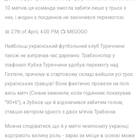
10 матчів ця команда змогла забити лише у трьох з
них, і жоден з поєдинків не закінчився перемогою.
📅 27th of April, 4:00 PM, 📺 MEGOGO
Найбільш український футбольний клуб Туреччини
також не витрачав час даремно. Трабзонспор у
півфіналі Кубка Туреччини здобув перемогу над
Гезтепе, причому в стартовому складі вийшли усі троє
українських гравців! Вони фактично провели на полі
весь матч (Сікана замінили, коли годинник показував
"90+6"), а Зубков ще й відзначився забитим голом,
ставши автором одного з двох м'ячів Трабзона.
Можна сподіватися, що й у матчі чемпіонату українці
відіграють велику роль - зараз за місце в основі може