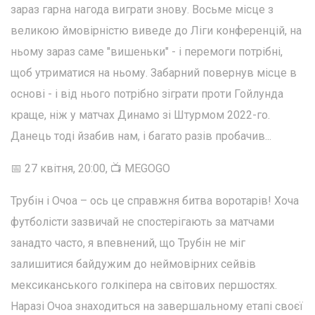
зараз гарна нагода виграти знову. Восьме місце з
великою ймовірністю виведе до Ліги конференцій, на
ньому зараз саме "вишеньки" - і перемоги потрібні,
щоб утриматися на ньому. Забарний повернув місце в
основі - і від нього потрібно зіграти проти Гойлунда
краще, ніж у матчах Динамо зі Штурмом 2022-го.
Данець тоді йзабив нам, і багато разів пробачив...
📅 27 квітня, 20:00, 📺 MEGOGO
Трубін і Очоа – ось це справжня битва воротарів! Хоча
футболісти зазвичай не спостерігають за матчами
занадто часто, я впевнений, що Трубін не міг
залишитися байдужим до неймовірних сейвів
мексиканського голкіпера на світових першостях.
Наразі Очоа знаходиться на завершальному етапі своєї