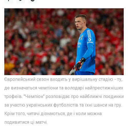
Європейський сезон входить у вирішальну стадію - ту,
де визначаться чемпіони та володарі найпрестижніших
трофеїв. "Чемпіон" розповідає про найближчі поєдинки
за участю українських футболістів та їхні шанси на гру.
Крім того, читачі дізнаються, де і коли можна
подивитися ці матчі.