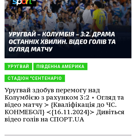
УРУГВАЙ
ПІВДЕННА АМЕРИКА
СТАДІОН "СЕНТЕНАРІО
Уругвай здобув перемогу над
Колумбією з рахунком 3:2 ⋆ Огляд та
відео матчу ≻ {Кваліфікація до ЧС.
КОНМЕБОЛ} ≺{16.11.2024}≻ Дивіться
відео голів на СПОРТ.UA