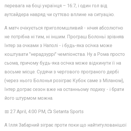
перевага на боці українця – 16:7, і один гол від
аутсайдера навряд чи суттєво вплине на ситуацію.
А матч очікується приголомшливий - нічия абсолютно
не потрібна ні тим, ні іншим. Програш Болоньї зрівняв
Інтер за очками з Наполі - і будь-яка осічка може
коштувати "нерадзуррі" чемпіонства. Ну а Рома просто
сьома, причому будь-яка осічка може відкинути її на
восьме місце. Судячи з чергового програного дербі
(через нього Болонья розіграє Кубок саме з Міланом),
Інтер дограє сезон вже на останньому подиху - і брати
його штурмом можна.
📅 27 April, 4:00 PM, 📺 Setanta Sports
А Ілля Забарний зіграє проти поки що найтитулованішої