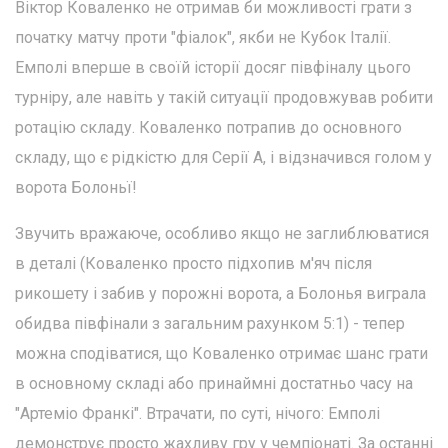
Віктор Коваленко не отримав би можливості грати з
початку матчу проти "фіалок", якби не Кубок Італії.
Емполі вперше в своїй історії досяг півфіналу цього
турніру, але навіть у такій ситуації продовжував робити
ротацію складу. Коваленко потрапив до основного
складу, що є рідкістю для Серії А, і відзначився голом у
ворота Болоньї!
Звучить вражаюче, особливо якщо не заглиблюватися
в деталі (Коваленко просто підхопив м'яч після
рикошету і забив у порожні ворота, а Болонья виграла
обидва півфінали з загальним рахунком 5:1) - тепер
можна сподіватися, що Коваленко отримає шанс грати
в основному складі або принаймні достатньо часу на
"Артеміо Франкі". Втрачати, по суті, нічого: Емполі
демонструє просто жахливу гру у чемпіонаті. За останні