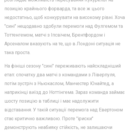
позицію крайнього форварда, та все ж цього
недостатньо, щоб конкурувати на високому рівні. Хоча
"сині" нещодавно здобули перемоги над Фулгемом та
Тоттенгемом, матчі з Іпсвічем, Брентфордом і
Арсеналом вказують на те, що в Лондоні ситуація не
така проста.
На фініші сезону "сині" переживають найскладніший
етап: спочатку два матчі з командами з Ліверпуля,
потім зустріч з Ньюкаслом, Манчестер Юнайтед, а
наприкінці виїзд до Ноттінгема. Зараз команда займає
шосту позицію в таблиці і має надолужити
відставання. У такій ситуації перемога над Евертоном
стає критично важливою. Проте "іриски"
демонструють неабияку стійкість, не залишаючи