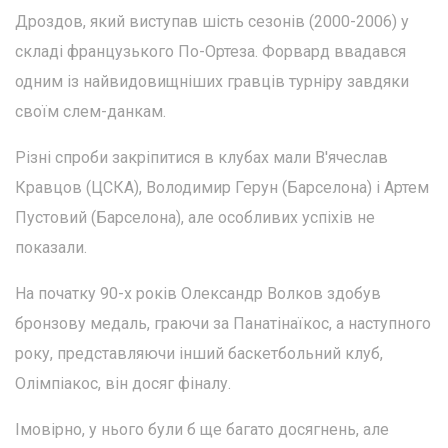
Дроздов, який виступав шість сезонів (2000-2006) у
складі французького По-Ортеза. Форвард ввадався
одним із найвидовищніших гравців турніру завдяки
своїм слем-данкам.
Різні спроби закріпитися в клубах мали В'ячеслав
Кравцов (ЦСКА), Володимир Герун (Барселона) і Артем
Пустовий (Барселона), але особливих успіхів не
показали.
На початку 90-х років Олександр Волков здобув
бронзову медаль, граючи за Панатінаїкос, а наступного
року, представляючи інший баскетбольний клуб,
Олімпіакос, він досяг фіналу.
Імовірно, у нього були б ще багато досягнень, але