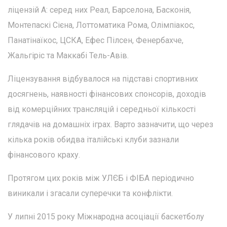
ліцензій А: серед них Реал, Барселона, Басконія,
Монтепаскі Сієна, Лоттоматика Рома, Олімпіакос,
Панатінаїкос, ЦСКА, Ефес Пілсен, Фенербахче,
Жальгіріс та Маккабі Тель-Авів.
Ліцензування відбувалося на підставі спортивних
досягнень, наявності фінансових спонсорів, доходів
від комерційних трансляцій і середньої кількості
глядачів на домашніх іграх. Варто зазначити, що через
кілька років обидва італійські клуби зазнали
фінансового краху.
Протягом цих років між УЛЄБ і ФІБА періодично
виникали і згасали суперечки та конфлікти.
У липні 2015 року Міжнародна асоціації баскетболу