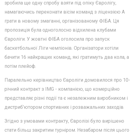
зробила ще одну спробу взяти під опіку Євролігу,
намагаючись переконати вісім команд з ліцензією А
грати в новому змаганні, організованому ФІБА. Ця
пропозиція була одноголосно відхилена клубами
Євроліги. У жовтні ФІБА оголосила про запуск
баскетбольної Ліги чемпіонів. Організатори хотіли
бачити 16 найкращих команд, які гратимуть два кола, а
потім плейоф.
Паралельно керівництво Євроліги домовилося про 10-
річний контракт з IMG - компанією, що комерційно
представляє різні події та є незалежним виробником і
дистриб'ютором спортивних і розважальних заходів
Згідно з умовами контракту, Євролізі було вирішено
стати більш закритим турніром. Незабаром після цього