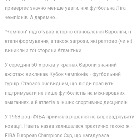
привертає значно менше уваги, ніж футбольна Ліга
чемпіонів. А даремно...
"Чемпіон" підготував історію становлення Євроліги, її
етапи формування, а також загрози, які раптово (чи ні)
виникли з тої сторони Атлантики.
У середині 50-х років у країнах Європи значний
ажіотаж викликав Кубок чемпіонів - футбольний
турнір. Ставало очевидним, що люди прагнуть
підтримувати не лише футболістів на міжнародних
змаганнях, а й атлетів з інших спортивних дисциплін.
У 1958 році ФІБА прийняла рішення не впроваджувати
новації. Навіть назва залишалася практично такою ж -
FIBA European Champions Cup, що нагадувала