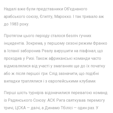
Надалі вже були представники Об'єднаного
арабського союзу, Єгипту, Марокко. І так тривало аж
до 1983 року.
Протягом цього періоду сталося безліч гучних
інцидентів. Зокрема, у першому сезоні режим Франко
в Іспанії заборонив Реалу вирушити на півфінал, що
проходив у Ризі. Також африканські команди часто
відмовлялися від участі у змаганнях ще до їх початку
або ж після першої гри. Слід зазначити, що подібні
випадки траплялися і з європейськими клубами.
Перші шість турнірів відзначилися перевагою команд
із Радянського Союзу: АСК Рига святкував перемогу
тричі, ЦСКА — двічі, а Динамо Тбілісі — один раз. У