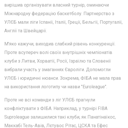
вирішив організувати власний турнір, оминаючи
Міжнародну федерацію баскетболу. Партнерство з
УЛЄБ мали ліги Іспанії, Італії, Греції, Бельгії, Португалії,
Англії та Швейцарії.
М'яко кажучи, виходив слабкий рівень конкуренції.
Проте всупереч волі своїх внутрішніх чемпіонатів
клуби з Литви, Хорватії, Росії, Ізраїлю та Словенії
вибрали участь у змаганнях Євроліги. Допомогли
УЛЄБ і юридичні нюанси. Зокрема, ФІБА не мала прав
на використання логотипу чи назви "Euroleague".
Проте не всі команди з ліг УЛЄБ прагнули
конфліктувати з ФІБА. Наприклад, у турнірі FIBA
Suproleague залишилися такі клуби, як Панатінаїкос,
Маккабі Тель-Авів, Лєтувос Рітас, ЦСКА та Ефес