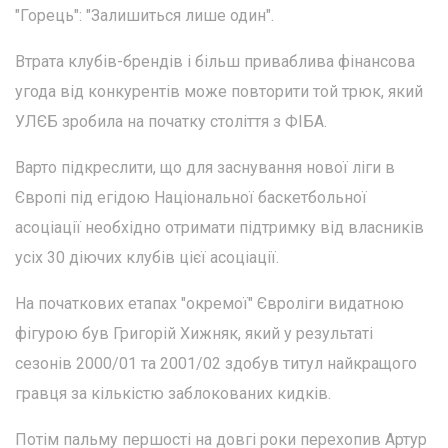
"Горець": "Залишиться лише один".
Втрата клубів-брендів і більш приваблива фінансова
угода від конкурентів може повторити той трюк, який
УЛЄБ зробила на початку століття з ФІБА.
Варто підкреслити, що для заснування нової ліги в
Європі під егідою Національної баскетбольної
асоціації необхідно отримати підтримку від власників
усіх 30 діючих клубів цієї асоціації.
На початкових етапах "окремої" Євроліги видатною
фігурою був Григорій Хижняк, який у результаті
сезонів 2000/01 та 2001/02 здобув титул найкращого
гравця за кількістю заблокованих кидків.
Потім пальму першості на довгі роки перехопив Артур