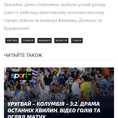
Звичайно, деякі спортсмени здобули цінний досвід
участі у найбільш престижному континентальному
турнірі, граючи за команди Азовмаш, Донецьк та
Будівельник.
ЄВРОПА
ІСПАНІЯ
ФРАНЦІЯ
БЕЛЬГІЯ
ІТАЛІЯ
ЧИТАЙТЕ ТАКОЖ