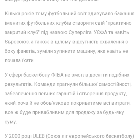
Кілька років тому футбольний світ здивувало бажання
іменитих футбольних клубів створити свій "практично
закритий клуб" під назвою Суперліга. УЄФА та навіть
Євросоюз, а також в цілому відсутність схвалення з
боку фанатів, зуміли зупинити машину, яка навіть не
почала їхати.
У сфері баскетболу ФІБА не змогла досягти подібних
результатів. Команди прагнули більшої самостійності,
забезпечення певних гарантій і створення продукту,
який, хоча й не обов'язково покриватиме всі витрати,
все ж буде привабливим для продажу за будь-яку
суму.
У 2000 році ULEB (Союз ліг європейського баскетболу)