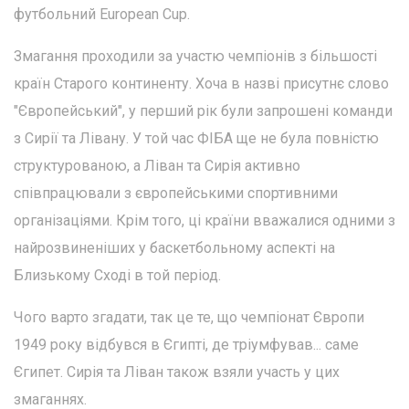
футбольний European Cup.
Змагання проходили за участю чемпіонів з більшості
країн Старого континенту. Хоча в назві присутнє слово
"Європейський", у перший рік були запрошені команди
з Сирії та Лівану. У той час ФІБА ще не була повністю
структурованою, а Ліван та Сирія активно
співпрацювали з європейськими спортивними
організаціями. Крім того, ці країни вважалися одними з
найрозвиненіших у баскетбольному аспекті на
Близькому Сході в той період.
Чого варто згадати, так це те, що чемпіонат Європи
1949 року відбувся в Єгипті, де тріумфував... саме
Єгипет. Сирія та Ліван також взяли участь у цих
змаганнях.