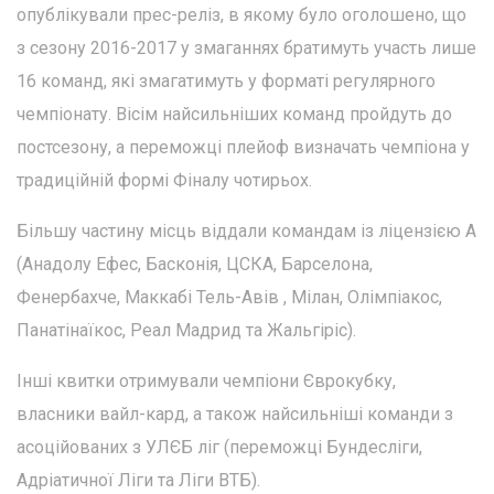
опублікували прес-реліз, в якому було оголошено, що
з сезону 2016-2017 у змаганнях братимуть участь лише
16 команд, які змагатимуть у форматі регулярного
чемпіонату. Вісім найсильніших команд пройдуть до
постсезону, а переможці плейоф визначать чемпіона у
традиційній формі Фіналу чотирьох.
Більшу частину місць віддали командам із ліцензією А
(Анадолу Ефес, Басконія, ЦСКА, Барселона,
Фенербахче, Маккабі Тель-Авів , Мілан, Олімпіакос,
Панатінаїкос, Реал Мадрид та Жальгіріс).
Інші квитки отримували чемпіони Єврокубку,
власники вайл-кард, а також найсильніші команди з
асоційованих з УЛЄБ ліг (переможці Бундесліги,
Адріатичної Ліги та Ліги ВТБ).