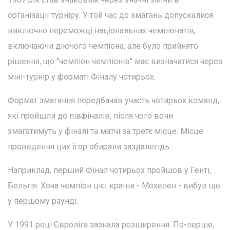
організації турніру. У той час до змагань допускалися
виключно переможці національних чемпіонатів,
включаючи діючого чемпіона, але було прийнято
рішення, що "чемпіон чемпіонів" має визначатися через
міні-турнір у форматі Фіналу чотирьох.
Формат змагання передбачав участь чотирьох команд,
які пройшли до півфіналів, після чого вони
змагатимуть у фіналі та матчі за третє місце. Місце
проведення цих ігор обирали заздалегідь.
Наприклад, перший Фінал чотирьох пройшов у Генті,
Бельгія. Хоча чемпіон цієї країни - Мехелен - вибув ще
у першому раунді.
У 1991 році Євроліга зазнала розширення. По-перше,