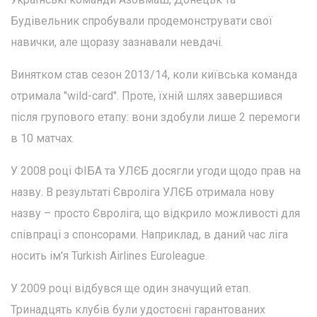
Будівельник спробували продемонструвати свої
навички, але щоразу зазнавали невдачі.
Винятком став сезон 2013/14, коли київська команда
отримала "wild-card". Проте, їхній шлях завершився
після групового етапу: вони здобули лише 2 перемоги
в 10 матчах.
У 2008 році ФІБА та УЛЄБ досягли угоди щодо прав на
назву. В результаті Євроліга УЛЄБ отримала нову
назву – просто Євроліга, що відкрило можливості для
співпраці з спонсорами. Наприклад, в даний час ліга
носить ім'я Turkish Airlines Euroleague.
У 2009 році відбувся ще один значущий етап.
Тринадцять клубів були удостоєні гарантованих