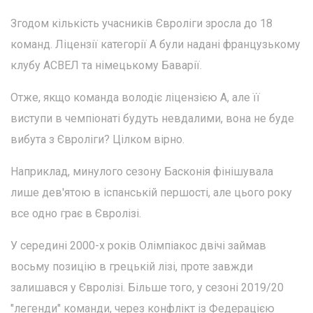
Згодом кількість учасників Євроліги зросла до 18
команд. Ліцензії категорії А були надані французькому
клубу АСВЕЛ та німецькому Баварії.
Отже, якщо команда володіє ліцензією А, але її
виступи в чемпіонаті будуть невдалими, вона не буде
вибута з Євроліги? Цілком вірно.
Наприклад, минулого сезону Басконія фінішувала
лише дев'ятою в іспанській першості, але цього року
все одно грає в Євролізі.
У середині 2000-х років Олімпіакос двічі займав
восьму позицію в грецькій лізі, проте завжди
залишався у Євролізі. Більше того, у сезоні 2019/20
"легенди" команди, через конфлікт із Федерацією