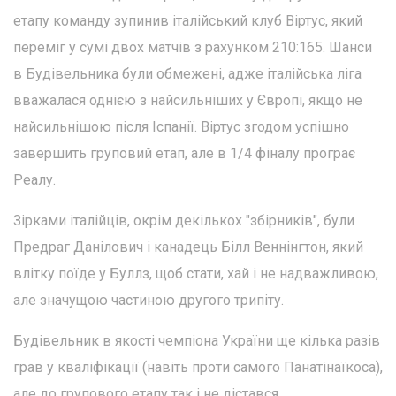
етапу команду зупинив італійський клуб Віртус, який
переміг у сумі двох матчів з рахунком 210:165. Шанси
в Будівельника були обмежені, адже італійська ліга
вважалася однією з найсильніших у Європі, якщо не
найсильнішою після Іспанії. Віртус згодом успішно
завершить груповий етап, але в 1/4 фіналу програє
Реалу.
Зірками італійців, окрім декількох "збірників", були
Предраг Данілович і канадець Білл Веннінгтон, який
влітку поїде у Буллз, щоб стати, хай і не надважливою,
але значущою частиною другого трипіту.
Будівельник в якості чемпіона України ще кілька разів
грав у кваліфікації (навіть проти самого Панатінаїкоса),
але до групового етапу так і не дістався.