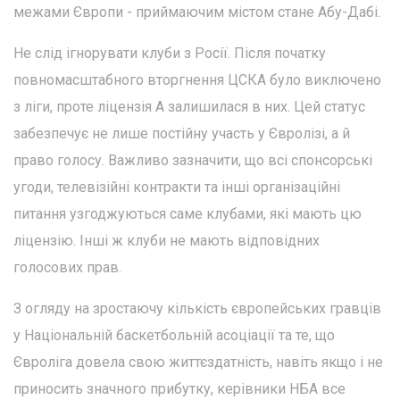
межами Європи - приймаючим містом стане Абу-Дабі.
Не слід ігнорувати клуби з Росії. Після початку
повномасштабного вторгнення ЦСКА було виключено
з ліги, проте ліцензія А залишилася в них. Цей статус
забезпечує не лише постійну участь у Євролізі, а й
право голосу. Важливо зазначити, що всі спонсорські
угоди, телевізійні контракти та інші організаційні
питання узгоджуються саме клубами, які мають цю
ліцензію. Інші ж клуби не мають відповідних
голосових прав.
З огляду на зростаючу кількість європейських гравців
у Національній баскетбольній асоціації та те, що
Євроліга довела свою життєздатність, навіть якщо і не
приносить значного прибутку, керівники НБА все