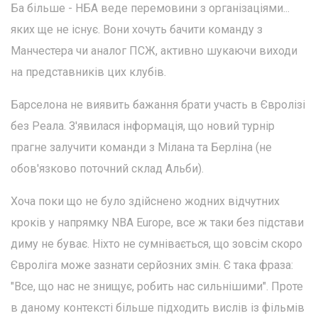
Ба більше - НБА веде перемовини з організаціями...
яких ще не існує. Вони хочуть бачити команду з
Манчестера чи аналог ПСЖ, активно шукаючи виходи
на представників цих клубів.
Барселона не виявить бажання брати участь в Євролізі
без Реала. З'явилася інформація, що новий турнір
прагне залучити команди з Мілана та Берліна (не
обов'язково поточний склад Альби).
Хоча поки що не було здійснено жодних відчутних
кроків у напрямку NBA Europe, все ж таки без підстави
диму не буває. Ніхто не сумнівається, що зовсім скоро
Євроліга може зазнати серйозних змін. Є така фраза:
"Все, що нас не знищує, робить нас сильнішими". Проте
в даному контексті більше підходить вислів із фільмів