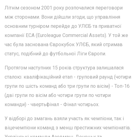
Літнім сезоном 2001 року розпочалися переговори
між сторонами. Вони дійшли згоди, що управління
основним турніром перейде до УЛЄБ та приватної
компанії ECA (Euroleague Commercial Assets). У той же
час була заснована Єврокубок УЛЄБ, який отримав
статус, подібний до футбольної Ліги Європи.
Протягом наступних 15 років структура залишалася
сталою: кваліфікаційний етап - груповий раунд (чотири
групи по шість команд або три групи по вісім) - Топ-16
(дві групи по вісім або чотири групи по чотири
команди) - чвертьфінал - Фінал чотирьох.
У відборі до змагань взяли участь як чемпіони, так і
віцечемпіони команд з менш престижних чемпіонатів.
Українські команди Азовмаш, Донецьк та