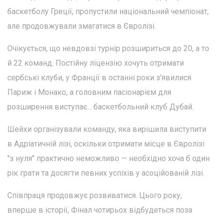
баскетболу Греції, пропустили національний чемпіонат,
але продовжували змагатися в Євролізі.
Очікується, що невдовзі турнір розшириться до 20, а то
й 22 команд. Постійну ліцензію хочуть отримати
сербські клуби, у Франції в останні роки з'явилися
Париж і Монако, а головним пасіонарієм для
розширення виступає... баскетбольний клуб Дубай.
Шейхи організували команду, яка вирішила виступити
в Адріатичній лізі, оскільки отримати місце в Євролізі
"з нуля" практично неможливо — необхідно хоча б один
рік грати та досягти певних успіхів у асоційованій лізі.
Співпраця продовжує розвиватися. Цього року,
вперше в історії, Фінал чотирьох відбудеться поза