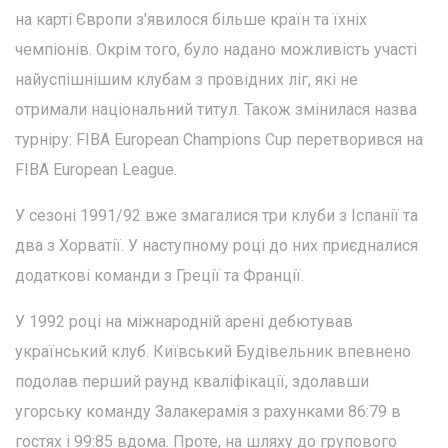
на карті Європи з'явилося більше країн та їхніх
чемпіонів. Окрім того, було надано можливість участі
найуспішнішим клубам з провідних ліг, які не
отримали національний титул. Також змінилася назва
турніру: FIBA European Champions Cup перетворився на
FIBA European League.
У сезоні 1991/92 вже змагалися три клуби з Іспанії та
два з Хорватії. У наступному році до них приєдналися
додаткові команди з Греції та Франції.
У 1992 році на міжнародній арені дебютував
український клуб. Київський Будівельник впевнено
подолав перший раунд кваліфікації, здолавши
угорську команду Залакерамія з рахунками 86:79 в
гостях і 99:85 вдома. Проте, на шляху до групового