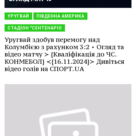
УРУГВАЙ
ПІВДЕННА АМЕРИКА
СТАДІОН "СЕНТЕНАРІО
Уругвай здобув перемогу над
Колумбією з рахунком 3:2 ⋆ Огляд та
відео матчу ≻ {Кваліфікація до ЧС.
КОНМЕБОЛ} ≺{16.11.2024}≻ Дивіться
відео голів на СПОРТ.UA