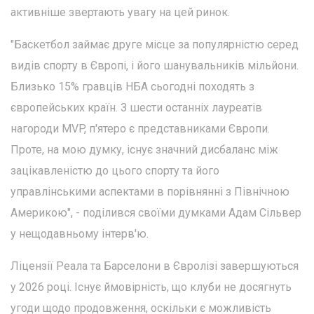
активніше звертають увагу на цей ринок.
"Баскетбол займає друге місце за популярністю серед
видів спорту в Європі, і його шанувальників мільйони.
Близько 15% гравців НБА сьогодні походять з
європейських країн. З шести останніх лауреатів
нагороди MVP, п'ятеро є представниками Європи.
Проте, на мою думку, існує значний дисбаланс між
зацікавленістю до цього спорту та його
управлінськими аспектами в порівнянні з Північною
Америкою", - поділився своїми думками Адам Сільвер
у нещодавньому інтерв'ю.
Ліцензії Реала та Барселони в Євролізі завершуються
у 2026 році. Існує ймовірність, що клуби не досягнуть
угоди щодо продовження, оскільки є можливість