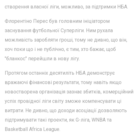
створення власної ліги, можливо, за підтримки НБА.
Флорентіно Перес був головним ініціатором
заснування футбольної Суперліги. Ним рухала
можливість заробляти гроші, тому не дивно, що він,
хоч поки що і не публічно, є тим, хто бажає, щоб
"бланкос" перейшли в нову лігу.
Протягом останніх десятиліть НБА демонструє
вражаючі фінансові результати, тому навіть якщо
новостворена організація зазнає збитків, комерційний
успіх провідної ліги світу зможе компенсувати ці
витрати. Не дивно, що доходи асоціації дозволяють
підтримувати такі проекти, як G-ліга, WNBA та
Basketball Africa League.