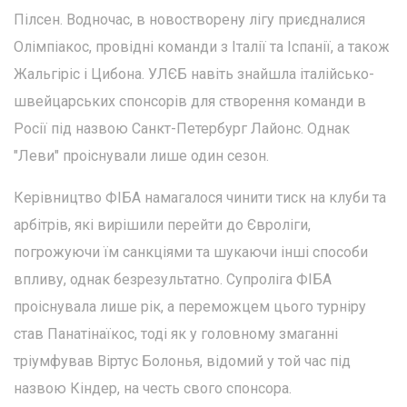
Пілсен. Водночас, в новостворену лігу приєдналися
Олімпіакос, провідні команди з Італії та Іспанії, а також
Жальгіріс і Цибона. УЛЄБ навіть знайшла італійсько-
швейцарських спонсорів для створення команди в
Росії під назвою Санкт-Петербург Лайонс. Однак
"Леви" проіснували лише один сезон.
Керівництво ФІБА намагалося чинити тиск на клуби та
арбітрів, які вирішили перейти до Євроліги,
погрожуючи їм санкціями та шукаючи інші способи
впливу, однак безрезультатно. Супроліга ФІБА
проіснувала лише рік, а переможцем цього турніру
став Панатінаїкос, тоді як у головному змаганні
тріумфував Віртус Болонья, відомий у той час під
назвою Кіндер, на честь свого спонсора.