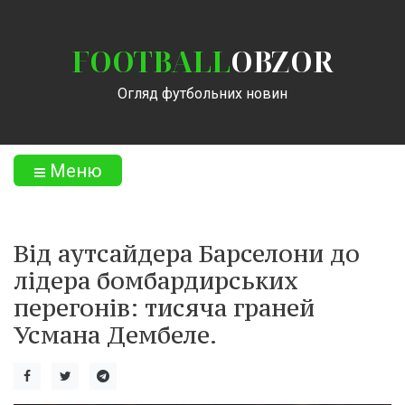
FOOTBALL
OBZOR
Огляд футбольних новин
Меню
Від аутсайдера Барселони до
лідера бомбардирських
перегонів: тисяча граней
Усмана Дембеле.