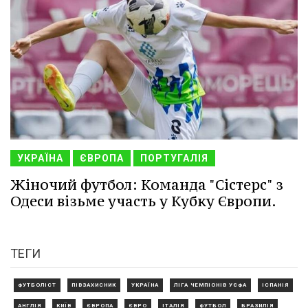
УКРАЇНА
ЄВРОПА
ПОРТУГАЛІЯ
Жіночий футбол: Команда "Сістерс" з
Одеси візьме участь у Кубку Європи.
ТЕГИ
ФУТБОЛІСТ
ПІВЗАХИСНИК
УКРАЇНА
ЛІГА ЧЕМПІОНІВ УЄФА
ІСПАНІЯ
АНГЛІЯ
КИЇВ
ЄВРОПА
ЄВРО
ІТАЛІЯ
ФУТБОЛ
БРАЗИЛІЯ