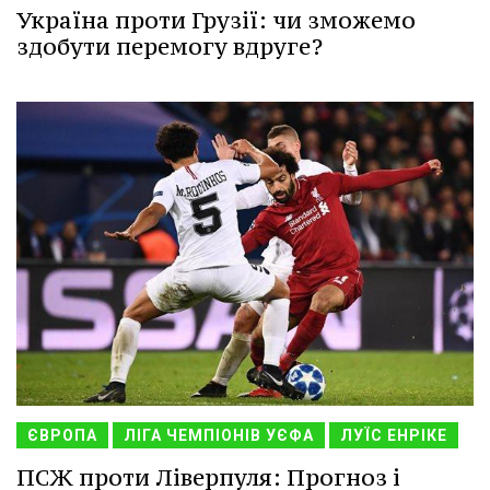
Україна проти Грузії: чи зможемо
здобути перемогу вдруге?
ЄВРОПА
ЛІГА ЧЕМПІОНІВ УЄФА
ЛУЇС ЕНРІКЕ
ПСЖ проти Ліверпуля: Прогноз і