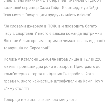
спеціально найнятий фізіотерапевт Жан-Батіст Дюо і
колишній спринтер Салах Гайді. Як стверджує Гайді,
їхня мета — "покращити продуктивність клієнта".
"За словами джерела в ПСЖ, він проводить багато
часу в спортзалі. У нього є власна команда підтримки.
Він став більш зрілим і отримав чимало знань від своїх
товаришів по Барселоні."
Колись у Каталонії Дембеле зіграв лише в 127 із 228
матчів, провівши два роки в лазареті. Пристрасть до
комп'ютерних ігор та шкідливої їжі зробила його
гравцем, якого найчастіше штрафували на Камп Ноу у
21-му столітті.
Тепер це вже стало частиною минулого.