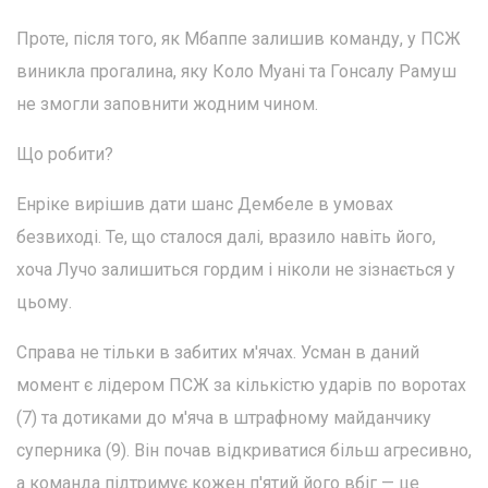
Проте, після того, як Мбаппе залишив команду, у ПСЖ
виникла прогалина, яку Коло Муані та Гонсалу Рамуш
не змогли заповнити жодним чином.
Що робити?
Енріке вирішив дати шанс Дембеле в умовах
безвиході. Те, що сталося далі, вразило навіть його,
хоча Лучо залишиться гордим і ніколи не зізнається у
цьому.
Справа не тільки в забитих м'ячах. Усман в даний
момент є лідером ПСЖ за кількістю ударів по воротах
(7) та дотиками до м'яча в штрафному майданчику
суперника (9). Він почав відкриватися більш агресивно,
а команда підтримує кожен п'ятий його вбіг — це