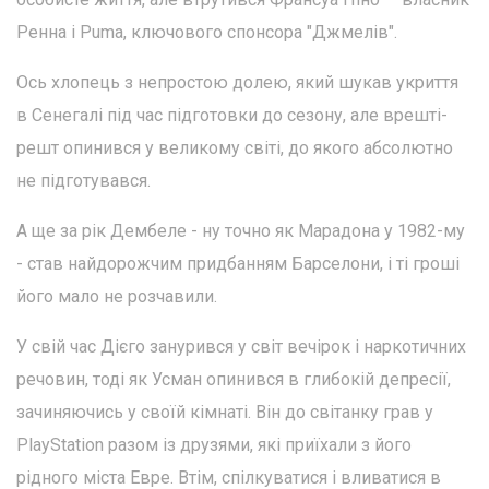
Ренна і Puma, ключового спонсора "Джмелів".
Ось хлопець з непростою долею, який шукав укриття
в Сенегалі під час підготовки до сезону, але врешті-
решт опинився у великому світі, до якого абсолютно
не підготувався.
А ще за рік Дембеле - ну точно як Марадона у 1982-му
- став найдорожчим придбанням Барселони, і ті гроші
його мало не розчавили.
У свій час Дієго занурився у світ вечірок і наркотичних
речовин, тоді як Усман опинився в глибокій депресії,
зачиняючись у своїй кімнаті. Він до світанку грав у
PlayStation разом із друзями, які приїхали з його
рідного міста Евре. Втім, спілкуватися і вливатися в