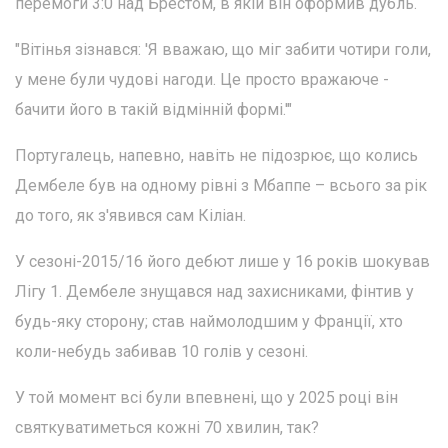
перемоги 3:0 над Брестом, в якій він оформив дубль.
"Вітінья зізнався: 'Я вважаю, що міг забити чотири голи,
у мене були чудові нагоди. Це просто вражаюче -
бачити його в такій відмінній формі.'"
Португалець, напевно, навіть не підозрює, що колись
Дембеле був на одному рівні з Мбаппе – всього за рік
до того, як з'явився сам Кіліан.
У сезоні-2015/16 його дебют лише у 16 років шокував
Лігу 1. Дембеле знущався над захисниками, фінтив у
будь-яку сторону; став наймолодшим у Франції, хто
коли-небудь забивав 10 голів у сезоні.
У той момент всі були впевнені, що у 2025 році він
святкуватиметься кожні 70 хвилин, так?