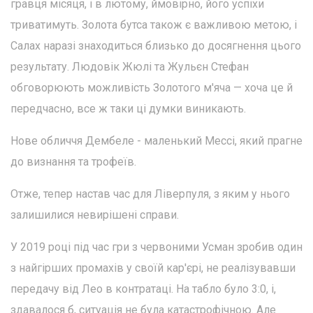
гравця місяця, і в лютому, ймовірно, його успіхи
триватимуть. Золота бутса також є важливою метою, і
Салах наразі знаходиться близько до досягнення цього
результату. Людовік Жюлі та Жульєн Стефан
обговорюють можливість Золотого м'яча — хоча це й
передчасно, все ж таки ці думки виникають.
Нове обличчя Дембеле - маленький Мессі, який прагне
до визнання та трофеїв.
Отже, тепер настав час для Ліверпуля, з яким у нього
залишилися невирішені справи.
У 2019 році під час гри з червоними Усман зробив один
з найгірших промахів у своїй кар'єрі, не реалізувавши
передачу від Лео в контратаці. На табло було 3:0, і,
здавалося б, ситуація не була катастрофічною. Але