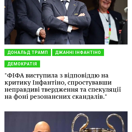
ДОНАЛЬД ТРАМП
ДЖАННІ ІНФАНТІНО
ДЕМОКРАТІЯ
"ФІФА виступила з відповіддю на
критику Інфантіно, спростувавши
неправдиві твердження та спекуляції
на фоні резонансних скандалів."