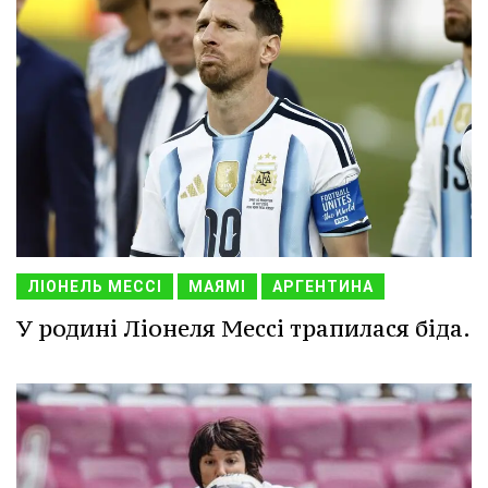
ЛІОНЕЛЬ МЕССІ
МАЯМІ
АРГЕНТИНА
У родині Ліонеля Мессі трапилася біда.