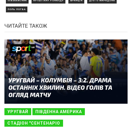
ПІВЗАХИСНИК
КРІШТІАНУ РОНАЛДУ
ФРАНЦІЯ
ДІЄГО МАРАДОНА
ПОЛЬ ПОГБА
ЧИТАЙТЕ ТАКОЖ
УРУГВАЙ
ПІВДЕННА АМЕРИКА
СТАДІОН "СЕНТЕНАРІО