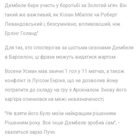
Дембеле бере участь у боротьбі за Золотий м'яч. Він
такий же важливий, як Кіліан Мбаппе чи Роберт
Левандовський і, безсумнівно, впливовіший, ніж
Ерлінг Голанд".
Для тих, хто спостерігав за шістьма сезонами Дембеле
в Барселоні, ці фрази можуть видатися жартом.
Восени Усман мав звичні 1 гол у 11 матчах, а також
конфлікт із Луїсом Енріке, що не дозволив йому
потрапити до складу на гру з Арсеналом. Знову його
кар'єра опинилася на межі невизначеності.
"Не взяти його було моїм найкращим рішенням.
Рішенням року. Все інше Дембеле зробив сам", -
хвалиться зараз Лучо.