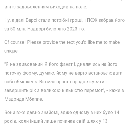
він із задоволенням виходив на поле.
Ну, а далі Барсі стали потрібні гроші, і ПСЖ забрав його
за 50 млн. Надворі було літо 2023-го.
Of course! Please provide the text you'd like me to make
unique.
"Я не здивований. Я його фанат і, дивлячись на його
поточну форму, думаю, йому не варто встановлювати
собі обмежень. Він має просто продовжувати і
завершить рік з великою кількістю перемог", - каже з
Мадрида Мбаппе.
Вони вже давно знайомі, адже одному з них було 14
років, коли інший лише починав свій шлях у 13.