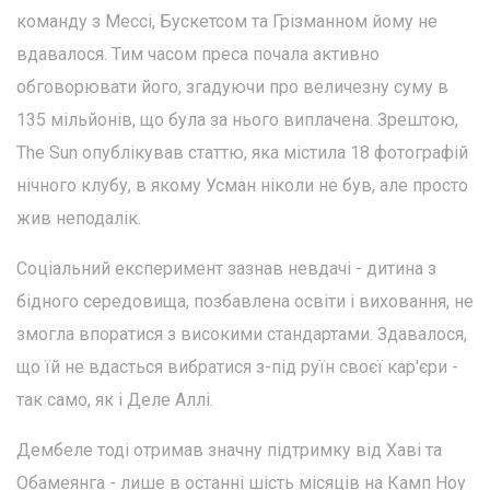
команду з Мессі, Бускетсом та Грізманном йому не
вдавалося. Тим часом преса почала активно
обговорювати його, згадуючи про величезну суму в
135 мільйонів, що була за нього виплачена. Зрештою,
The Sun опублікував статтю, яка містила 18 фотографій
нічного клубу, в якому Усман ніколи не був, але просто
жив неподалік.
Соціальний експеримент зазнав невдачі - дитина з
бідного середовища, позбавлена освіти і виховання, не
змогла впоратися з високими стандартами. Здавалося,
що їй не вдасться вибратися з-під руїн своєї кар'єри -
так само, як і Деле Аллі.
Дембеле тоді отримав значну підтримку від Хаві та
Обамеянга - лише в останні шість місяців на Камп Ноу