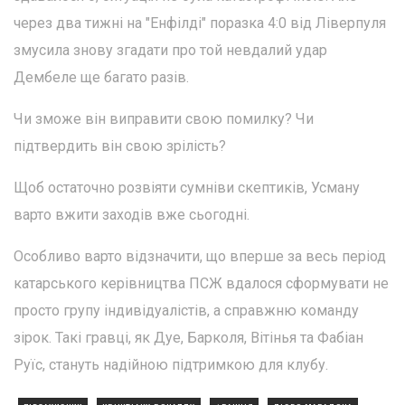
через два тижні на "Енфілді" поразка 4:0 від Ліверпуля
змусила знову згадати про той невдалий удар
Дембеле ще багато разів.
Чи зможе він виправити свою помилку? Чи
підтвердить він свою зрілість?
Щоб остаточно розвіяти сумніви скептиків, Усману
варто вжити заходів вже сьогодні.
Особливо варто відзначити, що вперше за весь період
катарського керівництва ПСЖ вдалося сформувати не
просто групу індивідуалістів, а справжню команду
зірок. Такі гравці, як Дуе, Барколя, Вітінья та Фабіан
Руїс, стануть надійною підтримкою для клубу.