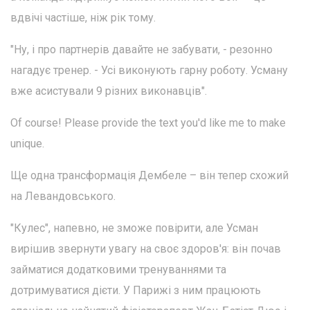
вдвічі частіше, ніж рік тому.
"Ну, і про партнерів давайте не забувати, - резонно
нагадує тренер. - Усі виконують гарну роботу. Усману
вже асистували 9 різних виконавців".
Of course! Please provide the text you'd like me to make
unique.
Ще одна трансформація Дембеле – він тепер схожий
на Левандовського.
"Кулес", напевно, не зможе повірити, але Усман
вирішив звернути увагу на своє здоров'я: він почав
займатися додатковими тренуваннями та
дотримуватися дієти. У Парижі з ним працюють