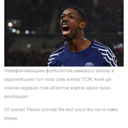
Найефективнішим футболістом зимового сезону в
європейських топ-лігах став вінгер ПСЖ, який ще
зовсім недавно став об'єктом жартів через свою
реалізацію.
Of course! Please provide the text you'd like me to make
unique.