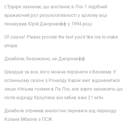
L'Equipe зазначає, що востаннє в Лізі 1 подібний
вражаючий ріст результативності у зрілому віці
показував Юрій Джоркаефф у 1994 році.
Of course! Please provide the text you'd like me to make
unique.
Дембеле, безумовно, не Джоркаефф.
Швидше за все, його можна порівняти з Бензема. У
останньому сезоні з Роналду Карім зміг відзначитися
лише п'ятьма голами в Ла Лізі, але варто зазначити, що
після відходу Кріштіану він забив вже 21 м'яч.
Дембеле отримав аналогічні переваги від переходу
Кіліана Мбаппе з ПСЖ.