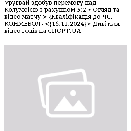
Уругвай здобув перемогу над
Колумбією з рахунком 3:2 ⋆ Огляд та
відео матчу ≻ {Кваліфікація до ЧС.
КОНМЕБОЛ} ≺{16.11.2024}≻ Дивіться
відео голів на СПОРТ.UA