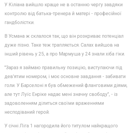
У Кіліана вийшло краще не в останню чергу завдяки
контролю від батька-тренера й матері - професійної
гандболістки.
В Усмана ж склалося так, що він розкриває потенціал
дуже пізно. Таке теж трапляється. Салах вийшов на
інший рівень у 25, а про Мармуша у 24 знали хіба гіки.
"Зараз я займаю правильну позицію, виступаючи під
дев'ятим номером, і моє основне завдання - забивати
голи. У Барселоні я був обмежений фланговими діями,
але тут Луїс Енріке надає мені значну свободу", - із
задоволенням ділиться своїми враженнями
несподіваний герой.
У січні Ліга 1 нагородила його титулом найкращого