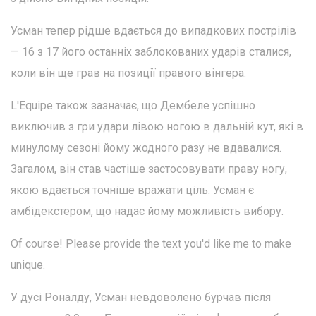
Усман тепер рідше вдається до випадкових пострілів
— 16 з 17 його останніх заблокованих ударів сталися,
коли він ще грав на позиції правого вінгера.
L'Equipe також зазначає, що Дембеле успішно
виключив з гри удари лівою ногою в дальній кут, які в
минулому сезоні йому жодного разу не вдавалися.
Загалом, він став частіше застосовувати праву ногу,
якою вдається точніше вражати ціль. Усман є
амбідекстером, що надає йому можливість вибору.
Of course! Please provide the text you'd like me to make
unique.
У дусі Роналду, Усман невдоволено бурчав після