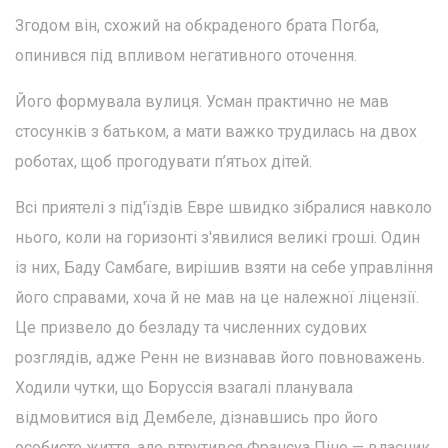
Згодом він, схожий на обкраденого брата Погба,
опинився під впливом негативного оточення.
Його формувала вулиця. Усман практично не мав
стосунків з батьком, а мати важко трудилась на двох
роботах, щоб прогодувати п’ятьох дітей.
Всі приятелі з під'їздів Евре швидко зібралися навколо
нього, коли на горизонті з'явилися великі гроші. Один
із них, Баду Самбаге, вирішив взяти на себе управління
його справами, хоча й не мав на це належної ліцензії.
Це призвело до безладу та численних судових
розглядів, адже Ренн не визнавав його повноважень.
Ходили чутки, що Боруссія взагалі планувала
відмовитися від Дембеле, дізнавшись про його
особисте життя, але втрутився Франсуа Піно — власник