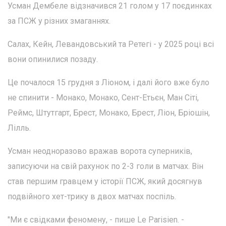
Усман Дембеле відзначився 21 голом у 17 поєдинках
за ПСЖ у різних змаганнях.
Салах, Кейн, Левандовський та Ретегі - у 2025 році всі
вони опинилися позаду.
Це почалося 15 грудня з Ліоном, і далі його вже було
не спинити - Монако, Монако, Сент-Етьєн, Ман Сіті,
Реймс, Штутгарт, Брест, Монако, Брест, Ліон, Бріошін,
Лілль.
Усман неодноразово вражав ворота суперників,
записуючи на свій рахунок по 2-3 голи в матчах. Він
став першим гравцем у історії ПСЖ, який досягнув
подвійного хет-трику в двох матчах поспіль.
"Ми є свідками феномену, - пише Le Parisien. -