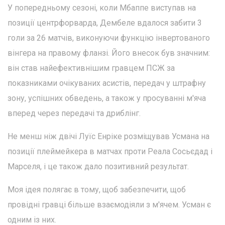
У попередньому сезоні, коли Мбаппе виступав на
позиції центрфорварда, Дембеле вдалося забити 3
голи за 26 матчів, виконуючи функцію інвертованого
вінгера на правому фланзі. Його внесок був значним:
він став найефективнішим гравцем ПСЖ за
показниками очікуваних асистів, передач у штрафну
зону, успішних обведень, а також у просуванні м'яча
вперед через передачі та дриблінг.
Не менш ніж двічі Луїс Енріке розміщував Усмана на
позиції плеймейкера в матчах проти Реала Сосьєдад і
Марселя, і це також дало позитивний результат.
Моя ідея полягає в тому, щоб забезпечити, щоб
провідні гравці більше взаємодіяли з м'ячем. Усман є
одним із них.