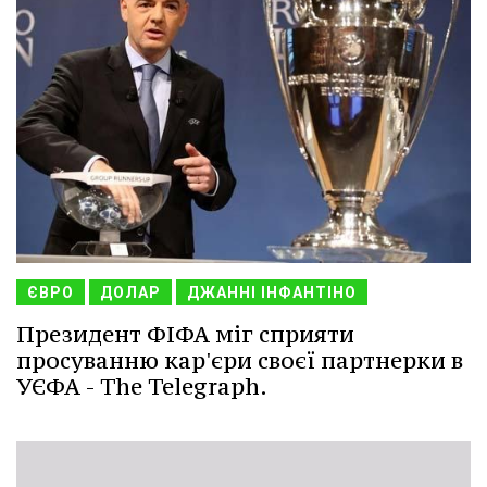
ЄВРО
ДОЛАР
ДЖАННІ ІНФАНТІНО
Президент ФІФА міг сприяти
просуванню кар'єри своєї партнерки в
УЄФА - The Telegraph.