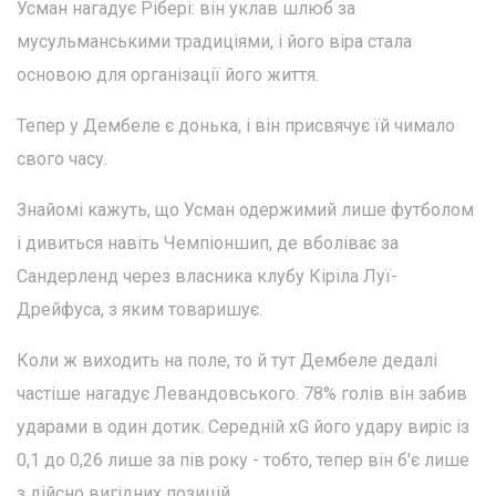
Усман нагадує Рібері: він уклав шлюб за
мусульманськими традиціями, і його віра стала
основою для організації його життя.
Тепер у Дембеле є донька, і він присвячує їй чимало
свого часу.
Знайомі кажуть, що Усман одержимий лише футболом
і дивиться навіть Чемпіоншип, де вболіває за
Сандерленд через власника клубу Кіріла Луї-
Дрейфуса, з яким товаришує.
Коли ж виходить на поле, то й тут Дембеле дедалі
частіше нагадує Левандовського. 78% голів він забив
ударами в один дотик. Середній xG його удару виріс із
0,1 до 0,26 лише за пів року - тобто, тепер він б'є лише
з дійсно вигідних позицій.