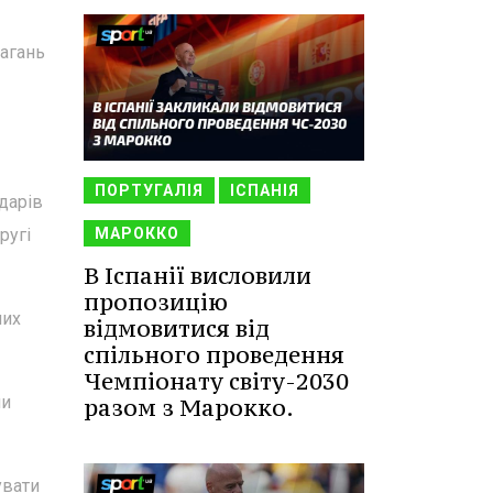
магань
ПОРТУГАЛІЯ
ІСПАНІЯ
дарів
ругі
МАРОККО
В Іспанії висловили
пропозицію
них
відмовитися від
спільного проведення
Чемпіонату світу-2030
ми
разом з Марокко.
увати