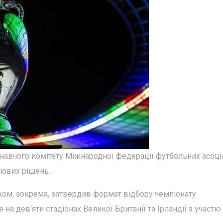
конавчого комітету Міжнародної федерації футбольних асоці
чових рішень.
ком, зокрема, затвердив формат відбору чемпіонату
на дев'яти стадіонах Великої Британії та Ірландії з участю