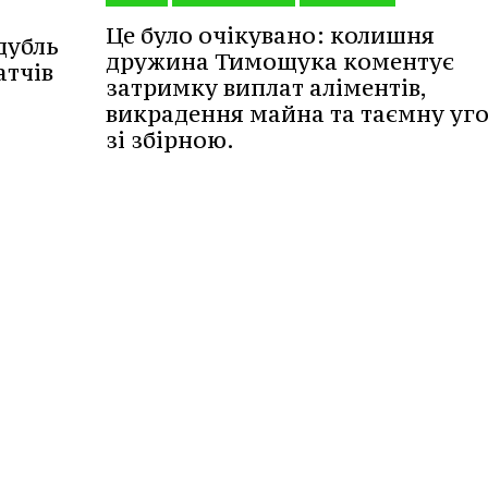
Це було очікувано: колишня
дубль
дружина Тимощука коментує
атчів
затримку виплат аліментів,
викрадення майна та таємну уг
зі збірною.