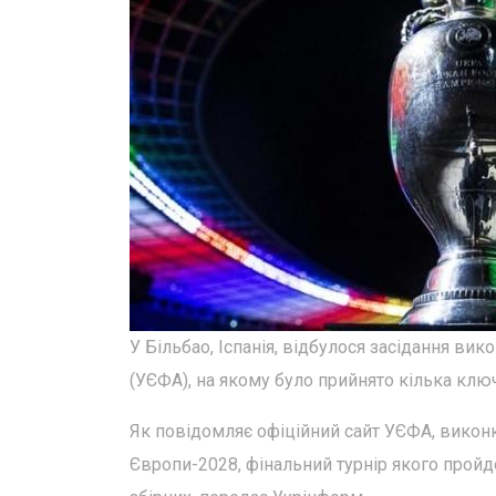
У Більбао, Іспанія, відбулося засідання ви
(УЄФА), на якому було прийнято кілька клю
Як повідомляє офіційний сайт УЄФА, викон
Європи-2028, фінальний турнір якого пройде 