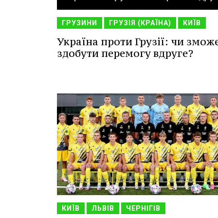
ГРУЗИНИ
ГРУЗІЯ (КРАЇНА)
КИЇВ
Україна проти Грузії: чи змож
здобути перемогу вдруге?
КИЇВ
ЛЬВІВ
ЧЕРНІГІВ