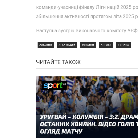
команди-учасниці фіналу Ліги націй 2025 ро
збільшення активності протягом літа 2025 р
Наступна зустріч виконавчого комітету УЄФА
АЛБАНІЯ
ЛІГА НАЦІЙ
ІСПАНІЯ
АНГЛІЯ
ТИРАНА
ЧИТАЙТЕ ТАКОЖ