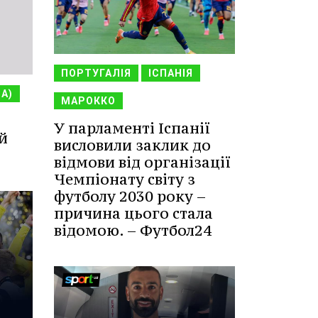
ПОРТУГАЛІЯ
ІСПАНІЯ
НА)
МАРОККО
У парламенті Іспанії
й
висловили заклик до
відмови від організації
Чемпіонату світу з
футболу 2030 року –
причина цього стала
відомою. – Футбол24