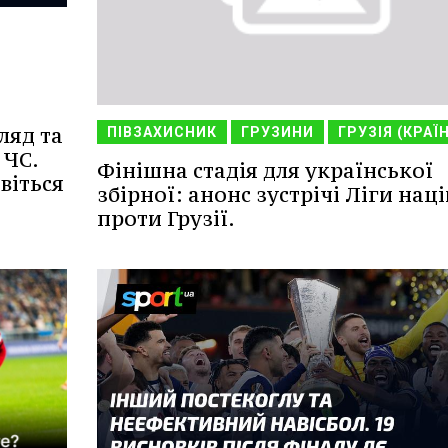
ляд та
ПІВЗАХИСНИК
ГРУЗИНИ
ГРУЗІЯ (КРАЇ
 ЧС.
Фінішна стадія для української
віться
збірної: анонс зустрічі Ліги наці
проти Грузії.