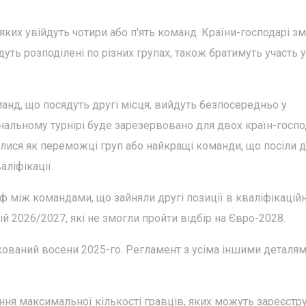
яких увійдуть чотири або п'ять команд. Країни-господарі з
будуть розподілені по різних групах, також братимуть участь у
анд, що посядуть другі місця, вийдуть безпосередньо у
інальному турнірі буде зарезервовано для двох країн-госпо
алися як переможці груп або найкращі команди, що посіли д
аліфікації.
фф між командами, що зайняли другі позиції в кваліфікацій
й 2026/2027, які не змогли пройти відбір на Євро-2028.
ікований восени 2025-го. Регламент з усіма іншими деталя
ня максимальної кількості гравців, яких можуть зареєстр