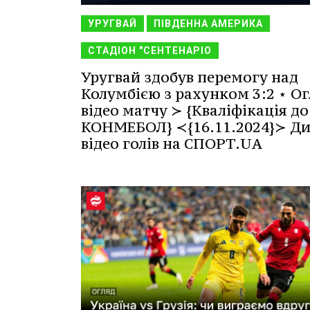
УРУГВАЙ
ПІВДЕННА АМЕРИКА
СТАДІОН "СЕНТЕНАРІО
Уругвай здобув перемогу над
Колумбією з рахунком 3:2 ⋆ Ог
відео матчу ≻ {Кваліфікація до
КОНМЕБОЛ} ≺{16.11.2024}≻ Ди
відео голів на СПОРТ.UA