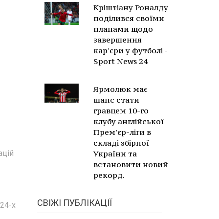
Кріштіану Роналду
поділився своїми
планами щодо
завершення
кар'єри у футболі -
Sport News 24
Ярмолюк має
шанс стати
гравцем 10-го
клубу англійської
Прем'єр-ліги в
складі збірної
ацій
України та
встановити новий
рекорд.
СВІЖІ ПУБЛІКАЦІЇ
 24-х