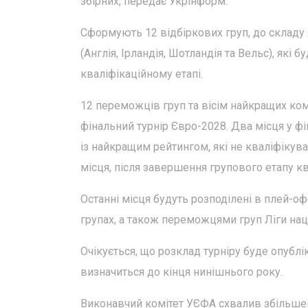
збірних, передає Укрінформ.
Сформують 12 відбіркових груп, до складу 
(Англія, Ірландія, Шотландія та Вельс), які 
кваліфікаційному етапі.
12 переможців груп та вісім найкращих ком
фінальний турнір Євро-2028. Два місця у ф
із найкращим рейтингом, які не кваліфікув
місця, після завершення групового етапу кв
Останні місця будуть розподілені в плей-о
групах, а також переможцями груп Ліги наці
Очікується, що розклад турніру буде опубл
визначиться до кінця нинішнього року.
Виконавчий комітет УЄФА схвалив збільшен