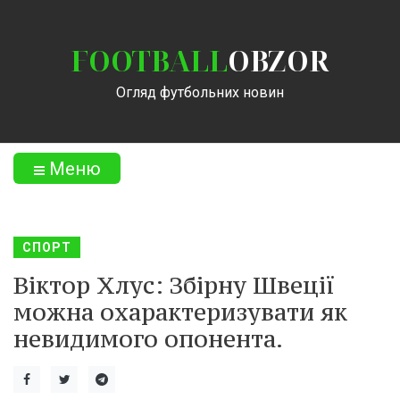
FOOTBALL
OBZOR
Огляд футбольних новин
Меню
СПОРТ
Віктор Хлус: Збірну Швеції
можна охарактеризувати як
невидимого опонента.