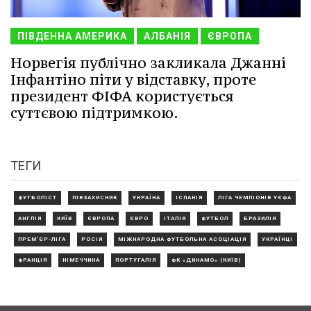
ПІВДЕННА АМЕРИКА
АЛБАНІЯ
ЄВРОПА
Норвегія публічно закликала Джанні
Інфантіно піти у відставку, проте
президент ФІФА користується
суттєвою підтримкою.
ТЕГИ
ФУТБОЛІСТ
ПІВЗАХИСНИК
УКРАЇНА
ІСПАНІЯ
ЛІГА ЧЕМПІОНІВ УЄФА
АНГЛІЯ
КИЇВ
ЄВРОПА
ЄВРО
ІТАЛІЯ
ФУТБОЛ
БРАЗИЛІЯ
ПРЕМ'ЄР-ЛІГА
РОСІЯ
МІЖНАРОДНА ФУТБОЛЬНА АСОЦІАЦІЯ
УКРАЇНЦІ
ФРАНЦІЯ
НІМЕЧЧИНА
ПОРТУГАЛІЯ
ФК «ДИНАМО» (КИЇВ)