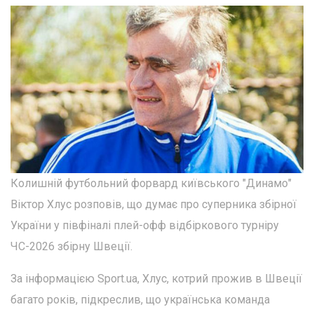
Колишній футбольний форвард київського "Динамо"
Віктор Хлус розповів, що думає про суперника збірної
України у півфіналі плей-офф відбіркового турніру
ЧС-2026 збірну Швеції.
За інформацією Sport.ua, Хлус, котрий прожив в Швеції
багато років, підкреслив, що українська команда