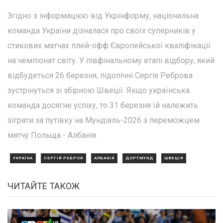
Згідно з інформацією від Укрінформу, національна
команда України дізналася про своїх суперників у
стикових матчах плей-офф Європейської кваліфікації
на чемпіонат світу. У півфінальному етапі відбору, який
відбудеться 26 березня, підопічні Сергія Реброва
зустрінуться зі збірною Швеції. Якщо українська
команда досягне успіху, то 31 березня їй належить
зіграти за путівку на Мундіаль-2026 з переможцем
матчу Польща - Албанія.
УКРАЇНА
СЕРГІЙ РЕБРОВ
АЛБАНІЯ
ДОРТМУНД
ШВЕЦІЯ
ЧИТАЙТЕ ТАКОЖ