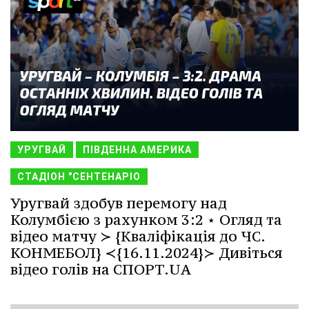
УРУГВАЙ
ПІВДЕННА АМЕРИКА
СТАДІОН "СЕНТЕНАРІО
Уругвай здобув перемогу над
Колумбією з рахунком 3:2 ⋆ Огляд та
відео матчу ≻ {Кваліфікація до ЧС.
КОНМЕБОЛ} ≺{16.11.2024}≻ Дивіться
відео голів на СПОРТ.UA