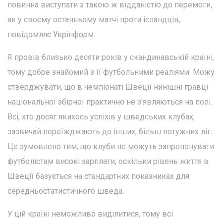
повинна виступати з такою ж відданістю до перемоги,
як у своєму останньому матчі проти ісландців,
повідомляє Укрінформ.
Я провів близько десяти років у скандинавській країні,
тому добре знайомий з її футбольними реаліями. Можу
стверджувати, що в чемпіонаті Швеції нинішні гравці
національної збірної практично не з'являються на полі.
Всі, хто досяг якихось успіхів у шведських клубах,
зазвичай переїжджають до інших, більш потужних ліг.
Це зумовлено тим, що клуби не можуть запропонувати
футболістам високі зарплати, оскільки рівень життя в
Швеції базується на стандартних показниках для
середньостатистичного шведа.
У цій країні неможливо виділитися, тому всі