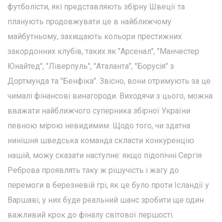
футболісти, які представляють збірну Швеції та
планують продовжувати це в найближчому
майбутньому, захищають кольори престижних
закордонних клубів, таких як "Арсенал", "Манчестер
Юнайтед", "Ліверпуль", "Аталанта", "Борусія" з
Дортмунда та "Бенфіка". Звісно, вони отримують за це
чималі фінансові винагороди. Виходячи з цього, можна
вважати найближчого суперника збірної України
певною мірою невидимим. Щодо того, чи здатна
нинішня шведська команда скласти конкуренцію
нашій, можу сказати наступне: якщо підопічні Сергія
Реброва проявлять таку ж рішучість і жагу до
перемоги в березневій грі, як це було проти Ісландії у
Варшаві, у них буде реальний шанс зробити ще один
важливий крок до фіналу світової першості.