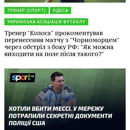
ТРЕНЕР (СПОРТ)
ОДЕСА
УКРАЇНСЬКА АСОЦІАЦІЯ ФУТБОЛУ
Тренер "Колоса" прокоментував
перенесення матчу з "Чорноморцем"
через обстріл з боку РФ: "Як можна
виходити на поле після такого?"