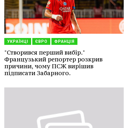
УКРАЇНЦІ
ЄВРО
ФРАНЦІЯ
"Створився перший вибір."
Французький репортер розкрив
причини, чому ПСЖ вирішив
підписати Забарного.