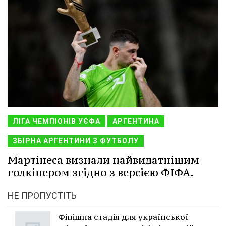
ЛІГА ЧЕМПІОНІВ УЄФА
АРГЕНТИНА
ЗБІРНА АРГЕНТИНИ З ФУТБОЛУ
Мартінеса визнали найвидатнішим
голкіпером згідно з версією ФІФА.
НЕ ПРОПУСТІТЬ
Фінішна стадія для української