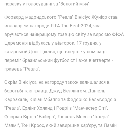
поразку у голосуванні за "Золотий м'яч"
Форвард мадридського "Реала" Вінісіус Жуніор став
володарем нагороди FIFA The Best-2024, яка
вручається найкращому гравцю світу за версією ФІФА.
Церемонія відбулась у вівторок, 17 грудня, у
катарській Досі. Цікаво, що вперше у номінації
переміг бразильський футболіст і вже вчетверте -
гравець "Реала".
Окрім Вінісіуса, на нагороду також залишалися в
боротьбі такі гравці: Джуд Беллінгем, Даніель
Карвахаль, Кіліан Мбаппе та Федеріко Вальверде з
"Реала", Ерлінг Холанд і Родрі з "Манчестер Сіті",
Флоріан Вірц з "Байєра", Ліонель Мессі з "Інтера"
Маямі", Тоні Кроос, який завершив кар'єру, та Ламін