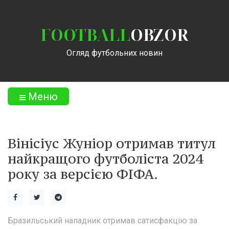
FOOTBALL
OBZOR
Огляд футбольних новин
Меню
Вінісіус Жуніор отримав титул
найкращого футболіста 2024
року за версією ФІФА.
Бразильський нападник отримав сатисфакцію за