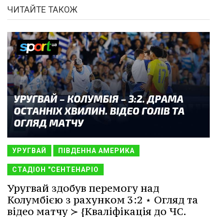
ЧИТАЙТЕ ТАКОЖ
УРУГВАЙ
ПІВДЕННА АМЕРИКА
СТАДІОН "СЕНТЕНАРІО
Уругвай здобув перемогу над
Колумбією з рахунком 3:2 ⋆ Огляд та
відео матчу ≻ {Кваліфікація до ЧС.