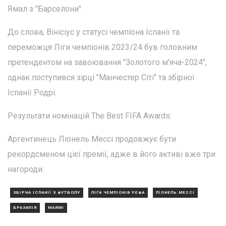
Ямал з "Барселони".
До слова, Вінісіус у статусі чемпіона Іспанії та
переможця Ліги чемпіонів 2023/24 був головним
претендентом на завоювання "Золотого м'яча-2024",
однак поступився зірці "Манчестер Сіті" та збірної
Іспанії Родрі.
Результати номінацій The Best FIFA Awards:
Аргентинець Ліонель Мессі продовжує бути
рекордсменом цієї премії, адже в його активі вже три
нагороди.
ЗБІРНА ІСПАНІЇ З ФУТБОЛУ
ЛІГА ЧЕМПІОНІВ УЄФА
ЛІОНЕЛЬ МЕССІ
БРАЗИЛІЯ
МАЯМІ