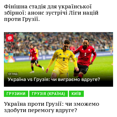
Фінішна стадія для української
збірної: анонс зустрічі Ліги націй
проти Грузії.
ГРУЗИНИ
ГРУЗІЯ (КРАЇНА)
КИЇВ
Україна проти Грузії: чи зможемо
здобути перемогу вдруге?