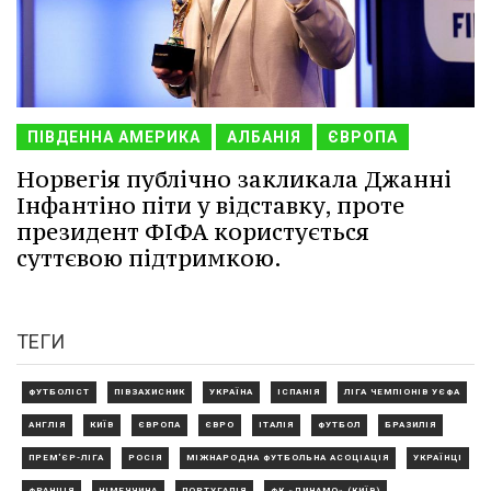
ПІВДЕННА АМЕРИКА
АЛБАНІЯ
ЄВРОПА
Норвегія публічно закликала Джанні
Інфантіно піти у відставку, проте
президент ФІФА користується
суттєвою підтримкою.
ТЕГИ
ФУТБОЛІСТ
ПІВЗАХИСНИК
УКРАЇНА
ІСПАНІЯ
ЛІГА ЧЕМПІОНІВ УЄФА
АНГЛІЯ
КИЇВ
ЄВРОПА
ЄВРО
ІТАЛІЯ
ФУТБОЛ
БРАЗИЛІЯ
ПРЕМ'ЄР-ЛІГА
РОСІЯ
МІЖНАРОДНА ФУТБОЛЬНА АСОЦІАЦІЯ
УКРАЇНЦІ
ФРАНЦІЯ
НІМЕЧЧИНА
ПОРТУГАЛІЯ
ФК «ДИНАМО» (КИЇВ)