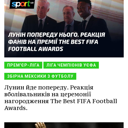
ПРЕМ'ЄР-ЛІГА
ЛІГА ЧЕМПІОНІВ УЄФА
ЗБІРНА МЕКСИКИ З ФУТБОЛУ
Лунин йде попереду. Реакція
вболівальників на церемонії
нагородження The Best FIFA Football
Awards.