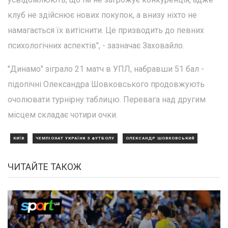
клуб не здійснює нових покупок, а внизу ніхто не
намагається їх витіснити. Це призводить до певних
психологічних аспектів", - зазначає Заховайло.
"Динамо" зіграло 21 матч в УПЛ, набравши 51 бал -
підопічні Олександра Шовковського продовжують
очолювати турнірну таблицю. Перевага над другим
місцем складає чотири очки.
КИЇВ
ЧЕМПІОНАТ УКРАЇНИ З ФУТБОЛУ
ОЛЕКСАНДР ШОВКОВСЬКИЙ
ЧИТАЙТЕ ТАКОЖ