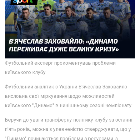
Футбольний експерт прокоментував проблеми
київського клубу
Футбольний аналітик з України В'ячеслав Заховайло
висловив свої міркування щодо можливостей
київського "Динамо" в нинішньому сезоні чемпіонату:
Беручи до уваги трансферну політику клубу за останні
п’ять років, можна з упевненістю стверджувати, що у
"Динамо" починаються проблеми з ресурсами, з