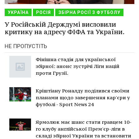
УКРАЇНА
РОСІЯ
ЗБІРНА РОСІЇ З ФУТБОЛУ
У Російській Держдумі висловили
критику на адресу ФІФА та України.
НЕ ПРОПУСТІТЬ
Фінішна стадія для української
збірної: анонс зустрічі Ліги націй
проти Грузії.
Кріштіану Роналду поділився своїми
планами щодо завершення кар'єри у
футболі - Sport News 24
Ярмолюк має шанс стати гравцем 10-
го клубу англійської Прем'єр-ліги в
складі збірної України та встановити