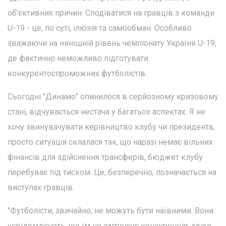
об'єктивних причин. Сподіватися на гравців з команди
U-19 - це, по суті, ілюзія та самообман. Особливо
зважаючи на нинішній рівень чемпіонату України U-19,
де фактично неможливо підготувати
конкурентоспроможних футболістів.
Сьогодні "Динамо" опинилося в серйозному кризовому
стані, відчувається нестача у багатьох аспектах. Я не
хочу звинувачувати керівництво клубу чи президента,
просто ситуація склалася так, що наразі немає вільних
фінансів для здійснення трансферів, бюджет клубу
перебуває під тиском. Це, безперечно, позначається на
виступах гравців.
"Футболісти, звичайно, не можуть бути наївними. Вони
усвідомлюють, що їм не загрожує конкуренція, адже