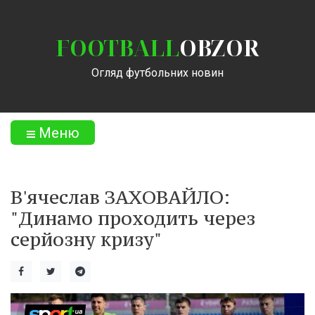
FOOTBALL
OBZOR
Огляд футбольних новин
Меню
В'ячеслав ЗАХОВАЙЛО:
"Динамо проходить через
серйозну кризу"