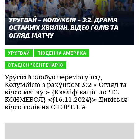
УРУГВАЙ
ПІВДЕННА АМЕРИКА
СТАДІОН "СЕНТЕНАРІО
Уругвай здобув перемогу над
Колумбією з рахунком 3:2 ⋆ Огляд та
відео матчу ≻ {Кваліфікація до ЧС.
КОНМЕБОЛ} ≺{16.11.2024}≻ Дивіться
відео голів на СПОРТ.UA