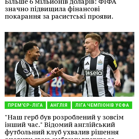
Більше 6 мільйонів доларів: ФІФА
значно підвищила фінансові
покарання за расистські прояви.
ПРЕМ'ЄР-ЛІГА
АНГЛІЯ
ЛІГА ЧЕМПІОНІВ УЄФА
"Наш герб був розроблений у зовсім
інший час." Відомий англійський
футбольний клуб ухвалив рішення