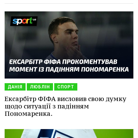
ДАНІЯ
ЛЮБЛІН
СПОРТ
Ексарбітр ФІФА висловив свою думку
щодо ситуації з падінням
Пономаренка.