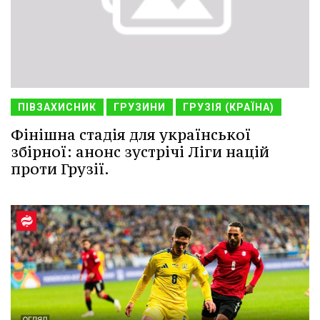
ПІВЗАХИСНИК
ГРУЗИНИ
ГРУЗІЯ (КРАЇНА)
Фінішна стадія для української
збірної: анонс зустрічі Ліги націй
проти Грузії.