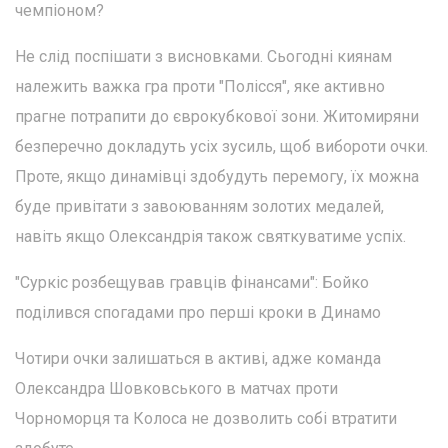
чемпіоном?
Не слід поспішати з висновками. Сьогодні киянам
належить важка гра проти "Полісся", яке активно
прагне потрапити до єврокубкової зони. Житомиряни
безперечно докладуть усіх зусиль, щоб вибороти очки.
Проте, якщо динамівці здобудуть перемогу, їх можна
буде привітати з завоюванням золотих медалей,
навіть якщо Олександрія також святкуватиме успіх.
"Суркіс розбещував гравців фінансами": Бойко
поділився спогадами про перші кроки в Динамо
Чотири очки залишаться в активі, адже команда
Олександра Шовковського в матчах проти
Чорноморця та Колоса не дозволить собі втратити