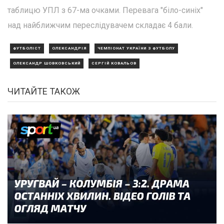
таблицю УПЛ з 67-ма очками. Перевага "біло-синіх"
над найближчим переслідувачем складає 4 бали.
ФУТБОЛІСТ
ОЛЕКСАНДРІЯ
ЧЕМПІОНАТ УКРАЇНИ З ФУТБОЛУ
ОЛЕКСАНДР ШОВКОВСЬКИЙ
СЕРГІЙ КОВАЛЬОВ
ЧИТАЙТЕ ТАКОЖ