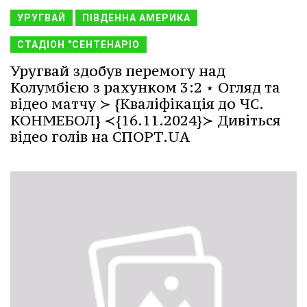
УРУГВАЙ
ПІВДЕННА АМЕРИКА
СТАДІОН "СЕНТЕНАРІО
Уругвай здобув перемогу над
Колумбією з рахунком 3:2 ⋆ Огляд та
відео матчу ≻ {Кваліфікація до ЧС.
КОНМЕБОЛ} ≺{16.11.2024}≻ Дивіться
відео голів на СПОРТ.UA