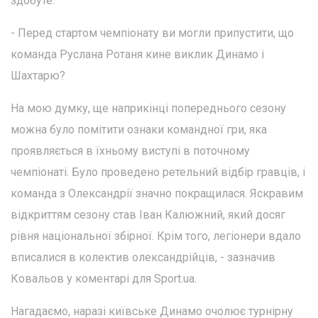
здобуте.
- Перед стартом чемпіонату ви могли припустити, що
команда Руслана Ротаня кине виклик Динамо і
Шахтарю?
На мою думку, ще наприкінці попереднього сезону
можна було помітити ознаки командної гри, яка
проявляється в їхньому виступі в поточному
чемпіонаті. Було проведено ретельний відбір гравців, і
команда з Олександрії значно покращилася. Яскравим
відкриттям сезону став Іван Калюжний, який досяг
рівня національної збірної. Крім того, легіонери вдало
вписалися в колектив олександрійців, - зазначив
Ковальов у коментарі для Sport.ua.
Нагадаємо, наразі київське Динамо очолює турнірну