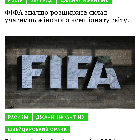
РОСІЯ
БЕЛГРАД
ДЖАННІ ІНФАНТІНО
ФІФА значно розширить склад
учасниць жіночого чемпіонату світу.
РАСИЗМ
ДЖАННІ ІНФАНТІНО
ШВЕЙЦАРСЬКИЙ ФРАНК