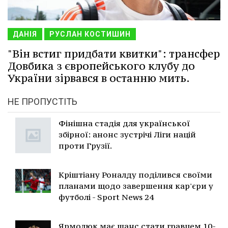
ДАНІЯ
РУСЛАН КОСТИШИН
"Він встиг придбати квитки": трансфер
Довбика з європейського клубу до
України зірвався в останню мить.
НЕ ПРОПУСТІТЬ
Фінішна стадія для української
збірної: анонс зустрічі Ліги націй
проти Грузії.
Кріштіану Роналду поділився своїми
планами щодо завершення кар'єри у
футболі - Sport News 24
Ярмолюк має шанс стати гравцем 10-