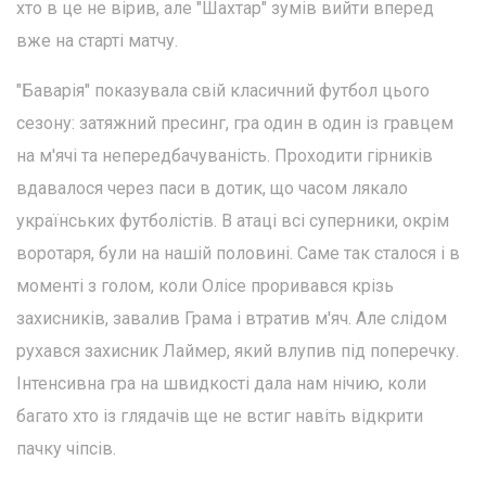
хто в це не вірив, але "Шахтар" зумів вийти вперед
вже на старті матчу.
"Баварія" показувала свій класичний футбол цього
сезону: затяжний пресинг, гра один в один із гравцем
на м'ячі та непередбачуваність. Проходити гірників
вдавалося через паси в дотик, що часом лякало
українських футболістів. В атаці всі суперники, окрім
воротаря, були на нашій половині. Саме так сталося і в
моменті з голом, коли Олісе проривався крізь
захисників, завалив Грама і втратив м'яч. Але слідом
рухався захисник Лаймер, який влупив під поперечку.
Інтенсивна гра на швидкості дала нам нічию, коли
багато хто із глядачів ще не встиг навіть відкрити
пачку чіпсів.