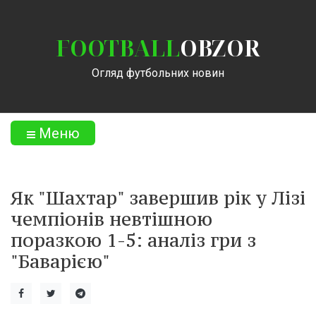
FOOTBALL
OBZOR
Огляд футбольних новин
Меню
Як "Шахтар" завершив рік у Лізі
чемпіонів невтішною
поразкою 1-5: аналіз гри з
"Баварією"