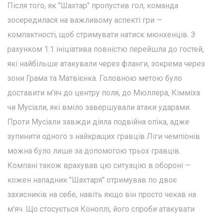
Після того, як "Шахтар" пропустив гол, команда
зосередилася на важливому аспекті гри —
компактності, щоб стримувати натиск мюнхенців. З
рахунком 1:1 ініціатива повністю перейшла до гостей,
які найбільше атакували через фланги, зокрема через
зони Грама та Матвієнка. Головною метою було
доставити м'яч до центру поля, до Мюллера, Кімміха
чи Мусіали, які вміло завершували атаки ударами.
Проти Мусіали завжди діяла подвійна опіка, адже
зупинити одного з найкращих гравців Ліги чемпіонів
можна було лише за допомогою трьох гравців.
Компані також врахував цю ситуацію в обороні —
кожен нападник "Шахтаря" отримував по двоє
захисників на себе, навіть якщо він просто чекав на
м'яч. Що стосується Коноплі, його спроби атакувати