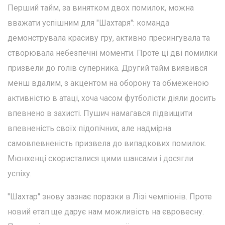
Перший тайм, за винятком двох помилок, можна
вважати успішним для "Шахтаря": команда
демонструвала красиву гру, активно пресингувала та
створювала небезпечні моменти. Проте ці дві помилки
призвели до голів суперника. Другий тайм виявився
менш вдалим, з акцентом на оборону та обмеженою
активністю в атаці, хоча часом футболісти діяли досить
впевнено в захисті. Пушич намагався підвищити
впевненість своїх підопічних, але надмірна
самовпевненість призвела до випадкових помилок.
Мюнхенці скористалися цими шансами і досягли
успіху.
"Шахтар" знову зазнає поразки в Лізі чемпіонів. Проте
новий етап ще дарує нам можливість на євровесну.