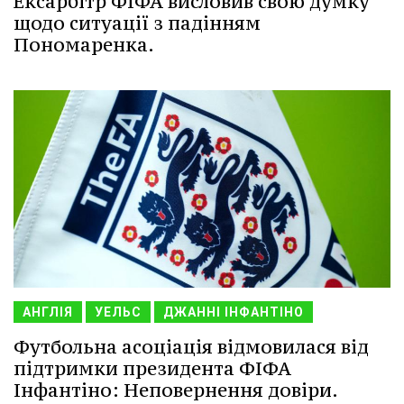
Ексарбітр ФІФА висловив свою думку
щодо ситуації з падінням
Пономаренка.
АНГЛІЯ
УЕЛЬС
ДЖАННІ ІНФАНТІНО
Футбольна асоціація відмовилася від
підтримки президента ФІФА
Інфантіно: Неповернення довіри.