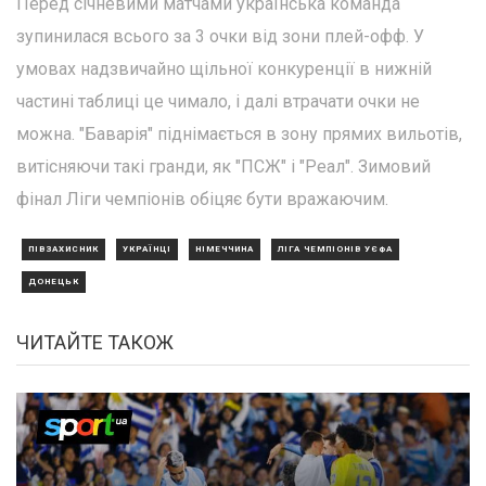
Перед січневими матчами українська команда
зупинилася всього за 3 очки від зони плей-офф. У
умовах надзвичайно щільної конкуренції в нижній
частині таблиці це чимало, і далі втрачати очки не
можна. "Баварія" піднімається в зону прямих вильотів,
витісняючи такі гранди, як "ПСЖ" і "Реал". Зимовий
фінал Ліги чемпіонів обіцяє бути вражаючим.
ПІВЗАХИСНИК
УКРАЇНЦІ
НІМЕЧЧИНА
ЛІГА ЧЕМПІОНІВ УЄФА
ДОНЕЦЬК
ЧИТАЙТЕ ТАКОЖ