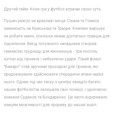
Другий тайм. Коли гра у футбол втрачає свою суть.
Пушич реагує на вразливі місця: Сікана та Гомеса
замінюють на Криськіва та Траоре. Компані вирішує
не робити замін, оскільки немає достатньо гравців для
підсилення. Вихід потужного нападника створив
тимчасові труднощі для мюнхенців - три поспіль
кутові від гірників і небезпечні удари. Лівий фланг
"Баварії" став зручним проходом для гірників, які
продовжували здійснювати спорадичні атаки через
нього. Однак під час тиску з центру занадто багато
наших футболістів залишали свої позиції, і одночасно
зникали Судаков та Бондаренко. Це часто відкривало
німцям можливості для прориву до наших воріт.