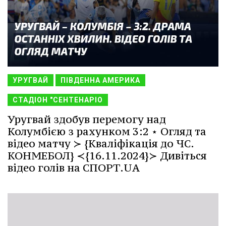
УРУГВАЙ
ПІВДЕННА АМЕРИКА
СТАДІОН "СЕНТЕНАРІО
Уругвай здобув перемогу над
Колумбією з рахунком 3:2 ⋆ Огляд та
відео матчу ≻ {Кваліфікація до ЧС.
КОНМЕБОЛ} ≺{16.11.2024}≻ Дивіться
відео голів на СПОРТ.UA