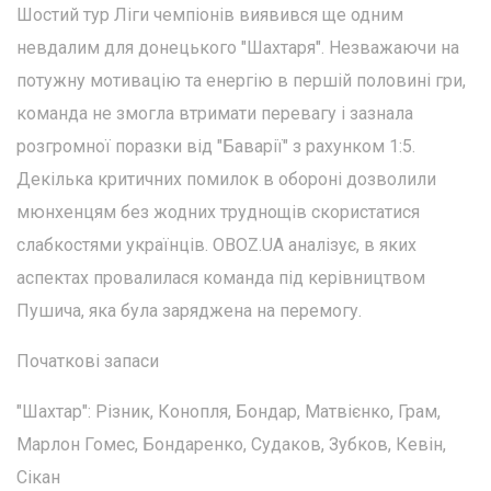
Шостий тур Ліги чемпіонів виявився ще одним
невдалим для донецького "Шахтаря". Незважаючи на
потужну мотивацію та енергію в першій половині гри,
команда не змогла втримати перевагу і зазнала
розгромної поразки від "Баварії" з рахунком 1:5.
Декілька критичних помилок в обороні дозволили
мюнхенцям без жодних труднощів скористатися
слабкостями українців. OBOZ.UA аналізує, в яких
аспектах провалилася команда під керівництвом
Пушича, яка була заряджена на перемогу.
Початкові запаси
"Шахтар": Різник, Конопля, Бондар, Матвієнко, Грам,
Марлон Гомес, Бондаренко, Судаков, Зубков, Кевін,
Сікан