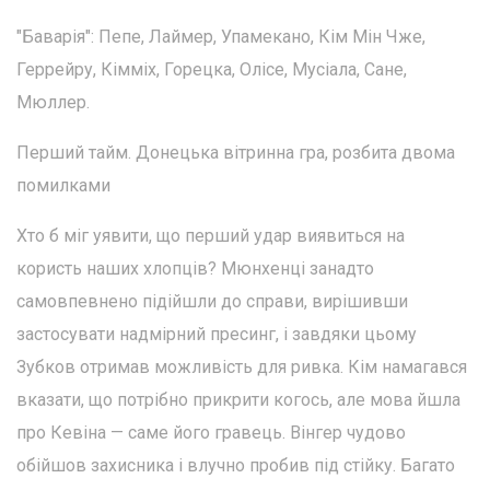
"Баварія": Пепе, Лаймер, Упамекано, Кім Мін Чже,
Геррейру, Кімміх, Горецка, Олісе, Мусіала, Сане,
Мюллер.
Перший тайм. Донецька вітринна гра, розбита двома
помилками
Хто б міг уявити, що перший удар виявиться на
користь наших хлопців? Мюнхенці занадто
самовпевнено підійшли до справи, вирішивши
застосувати надмірний пресинг, і завдяки цьому
Зубков отримав можливість для ривка. Кім намагався
вказати, що потрібно прикрити когось, але мова йшла
про Кевіна — саме його гравець. Вінгер чудово
обійшов захисника і влучно пробив під стійку. Багато