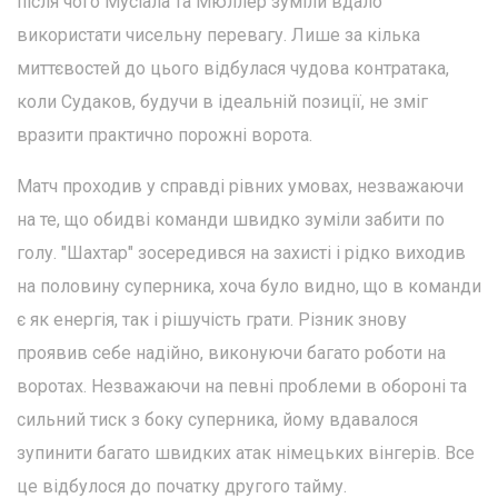
після чого Мусіала та Мюллер зуміли вдало
використати чисельну перевагу. Лише за кілька
миттєвостей до цього відбулася чудова контратака,
коли Судаков, будучи в ідеальній позиції, не зміг
вразити практично порожні ворота.
Матч проходив у справді рівних умовах, незважаючи
на те, що обидві команди швидко зуміли забити по
голу. "Шахтар" зосередився на захисті і рідко виходив
на половину суперника, хоча було видно, що в команди
є як енергія, так і рішучість грати. Різник знову
проявив себе надійно, виконуючи багато роботи на
воротах. Незважаючи на певні проблеми в обороні та
сильний тиск з боку суперника, йому вдавалося
зупинити багато швидких атак німецьких вінгерів. Все
це відбулося до початку другого тайму.