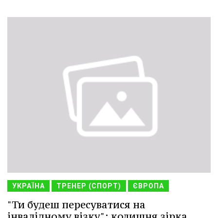
УКРАЇНА
ТРЕНЕР (СПОРТ)
ЄВРОПА
"Ти будеш пересуватися на
інвалідному візку": колишня зірка