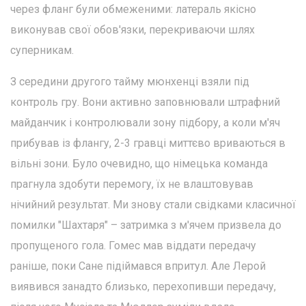
через фланг були обмеженими: латераль якісно
виконував свої обов'язки, перекриваючи шлях
суперникам.
З середини другого тайму мюнхенці взяли під
контроль гру. Вони активно заповнювали штрафний
майданчик і контролювали зону підбору, а коли м'яч
прибував із флангу, 2-3 гравці миттєво вриваються в
вільні зони. Було очевидно, що німецька команда
прагнула здобути перемогу, їх не влаштовував
нічийний результат. Ми знову стали свідками класичної
помилки "Шахтаря" – затримка з м'ячем призвела до
пропущеного гола. Гомес мав віддати передачу
раніше, поки Сане підіймався впритул. Але Лерой
виявився занадто близько, перехопивши передачу,