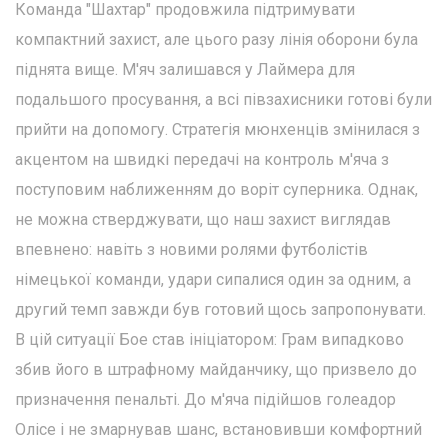
Команда "Шахтар" продовжила підтримувати
компактний захист, але цього разу лінія оборони була
піднята вище. М'яч залишався у Лаймера для
подальшого просування, а всі півзахисники готові були
прийти на допомогу. Стратегія мюнхенців змінилася з
акцентом на швидкі передачі на контроль м'яча з
поступовим наближенням до воріт суперника. Однак,
не можна стверджувати, що наш захист виглядав
впевнено: навіть з новими ролями футболістів
німецької команди, удари сипалися один за одним, а
другий темп завжди був готовий щось запропонувати.
В цій ситуації Бое став ініціатором: Грам випадково
збив його в штрафному майданчику, що призвело до
призначення пенальті. До м'яча підійшов голеадор
Олісе і не змарнував шанс, встановивши комфортний