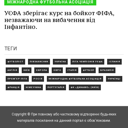
МІЖНАРОДНА ФУТБОЛЬНА АСОЦІАЦІЯ
УЄФА зберігає курс на бойкот ФІФА,
незважаючи на вибачення від
Інфантіно.
ТЕГИ
ФУТБОЛІСТ
ПІВЗАХИСНИК
УКРАЇНА
ЛІГА ЧЕМПІОНІВ УЄФА
ІСПАНІЯ
АНГЛІЯ
КИЇВ
ЄВРОПА
ЄВРО
ІТАЛІЯ
ФУТБОЛ
БРАЗИЛІЯ
ПРЕМ'ЄР-ЛІГА
РОСІЯ
МІЖНАРОДНА ФУТБОЛЬНА АСОЦІАЦІЯ
УКРАЇНЦІ
ФРАНЦІЯ
НІМЕЧЧИНА
ПОРТУГАЛІЯ
ФК «ДИНАМО» (КИЇВ)
Copyright © При повному або частковому відтворенні будь-яких
матеріалів посилання на данний портал є обов'язковим.