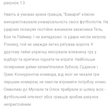
рахунок 1:3.
Навіть в умовах кризи гравців, "Баварія" класно
використовувала універсальність своїх футболістів. На
ударних позиціях постійно виникали захисники Тель,
Бое та Лаймер. І не випадково: їх удари несли загрозу
Різнику, той не завжди легко рятував ворота. У
другому таймі українці міксували впевнену гру у
відборі та критичні підкати чи втрати. Найбільше
полярними діями запам'яталися Зубков, Судаков і
Грам. Конкурентна команда, від якої не чекали гри
першим номером, не змогла втримати потрібну нічию.
Оманливі дії Мусіали та Олісе прибрали зі шляху всіх -
футбольний інтелект обох гравців зробив рахунок
непристойним.