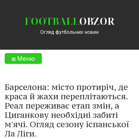
FOOTBALL
OBZOR
Огляд футбольних новин
Меню
Барселона: місто протиріч, де
краса й жахи переплітаються.
Реал переживає етап змін, а
Циганкову необхідні забиті
м'ячі. Огляд сезону іспанської
Ла Ліги.