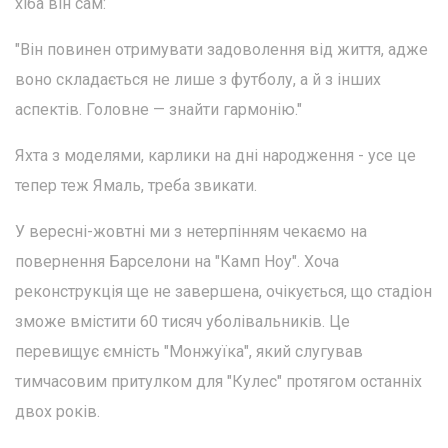
хіба він сам:
"Він повинен отримувати задоволення від життя, адже
воно складається не лише з футболу, а й з інших
аспектів. Головне — знайти гармонію."
Яхта з моделями, карлики на дні народження - усе це
тепер теж Ямаль, треба звикати.
У вересні-жовтні ми з нетерпінням чекаємо на
повернення Барселони на "Камп Ноу". Хоча
реконструкція ще не завершена, очікується, що стадіон
зможе вмістити 60 тисяч уболівальників. Це
перевищує ємність "Монжуїка", який слугував
тимчасовим притулком для "Кулес" протягом останніх
двох років.