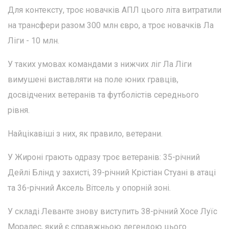
Для контексту, троє новачків АПЛ цього літа витратили
на трансфери разом 300 млн євро, а троє новачків Ла
Ліги - 10 млн.
У таких умовах командами з нижчих ліг Ла Ліги
вимушені виставляти на поле юних гравців,
досвідчених ветеранів та футболістів середнього
рівня.
Найцікавіші з них, як правило, ветерани.
У Жироні грають одразу троє ветеранів: 35-річний
Дейлі Блінд у захисті, 39-річний Крістіан Стуані в атаці
та 36-річний Аксель Вітсель у опорній зоні.
У складі Леванте знову виступить 38-річний Хосе Луїс
Моралес, який є справжньою легендою цього