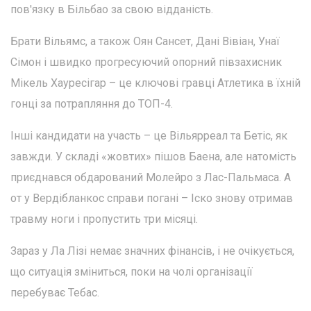
пов'язку в Більбао за свою відданість.
Брати Вільямс, а також Оян Сансет, Дані Вівіан, Унаї
Сімон і швидко прогресуючий опорний півзахисник
Мікель Хауресігар – це ключові гравці Атлетика в їхній
гонці за потрапляння до ТОП-4.
Інші кандидати на участь – це Вільярреал та Бетіс, як
завжди. У складі «жовтих» пішов Баена, але натомість
приєднався обдарований Молейро з Лас-Пальмаса. А
от у Вердібланкос справи погані – Іско знову отримав
травму ноги і пропустить три місяці.
Зараз у Ла Лізі немає значних фінансів, і не очікується,
що ситуація зміниться, поки на чолі організації
перебуває Тебас.