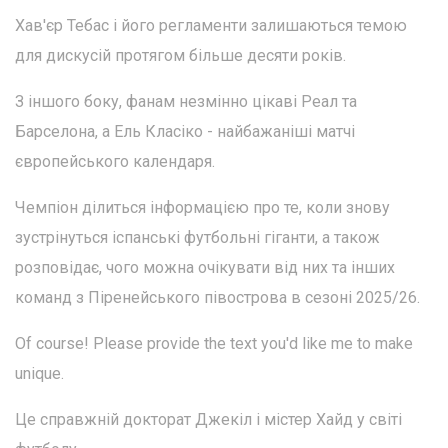
Хав'єр Тебас і його регламенти залишаються темою
для дискусій протягом більше десяти років.
З іншого боку, фанам незмінно цікаві Реал та
Барселона, а Ель Класіко - найбажаніші матчі
європейського календаря.
Чемпіон ділиться інформацією про те, коли знову
зустрінуться іспанські футбольні гіганти, а також
розповідає, чого можна очікувати від них та інших
команд з Піренейського півострова в сезоні 2025/26.
Of course! Please provide the text you'd like me to make
unique.
Це справжній докторат Джекіл і містер Хайд у світі