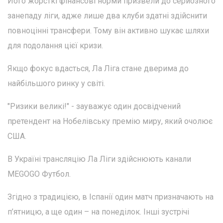
Його жорсткі фінансові норми призвели до серйозного
занепаду ліги, адже лише два клуби здатні здійснити
повноцінні трансфери. Тому він активно шукає шляхи
для подолання цієї кризи.
Якщо фокус вдасться, Ла Ліга стане дверима до
найбільшого ринку у світі.
"Ризики великі!" - зауважує один досвідчений
претендент на Нобелівську премію миру, який очолює
США.
В Україні трансляцію Ла Ліги здійснюють канали
MEGOGO Футбол.
Згідно з традицією, в Іспанії один матч призначають на
п’ятницю, а ще один – на понеділок. Інші зустрічі