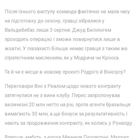
Після їхнього виступу команда фактично не мала часу
на підготовку до сезону; гравці зібралися у
Вальдебебас лише 3 серпня. Джуд Беллінгем
проходить операцію і зможе повернутися лише в
жовтні. У півзахисті більше немає гравця з таким же
стратегічним мисленням, як у Модрича чи Крооса.
Та й чи є місце в новому проєкті Родріго й Вінісіусу?
Переговори Віні з Реалом щодо нового контракту
затягнулися не з вини клубу. Перес запропонував
величезні 20 млн нетто на рік, проте агенти бразильця
вимагають 30 млн, а ще бонуси за результативність і
навіть за продовження контракту, як колись у Роналду.
Вперше, мабуть, з епохи Мануеля Пеллегріні, Мадрид