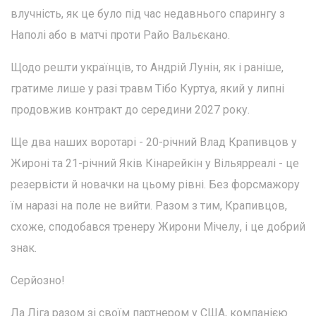
влучність, як це було під час недавнього спарингу з
Наполі або в матчі проти Райо Вальєкано.
Щодо решти українців, то Андрій Лунін, як і раніше,
гратиме лише у разі травм Тібо Куртуа, який у липні
продовжив контракт до середини 2027 року.
Ще два наших воротарі - 20-річний Влад Крапивцов у
Жироні та 21-річний Яків Кінарейкін у Вільярреалі - це
резервісти й новачки на цьому рівні. Без форсмажору
їм наразі на поле не вийти. Разом з тим, Крапивцов,
схоже, сподобався тренеру Жирони Мічелу, і це добрий
знак.
Серйозно!
Ла Ліга разом зі своїм партнером у США, компанією