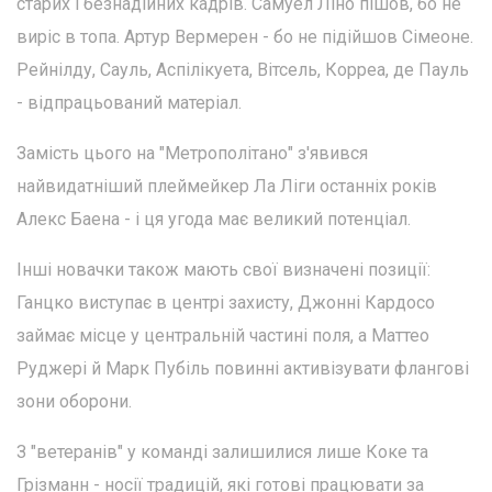
старих і безнадійних кадрів. Самуел Ліно пішов, бо не
виріс в топа. Артур Вермерен - бо не підійшов Сімеоне.
Рейнілду, Сауль, Аспілікуета, Вітсель, Корреа, де Пауль
- відпрацьований матеріал.
Замість цього на "Метрополітано" з'явився
найвидатніший плеймейкер Ла Ліги останніх років
Алекс Баена - і ця угода має великий потенціал.
Інші новачки також мають свої визначені позиції:
Ганцко виступає в центрі захисту, Джонні Кардосо
займає місце у центральній частині поля, а Маттео
Руджері й Марк Пубіль повинні активізувати флангові
зони оборони.
З "ветеранів" у команді залишилися лише Коке та
Грізманн - носії традицій, які готові працювати за