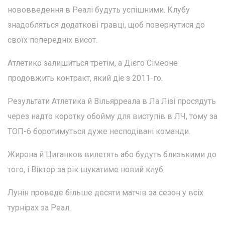
нововведення в Реалі будуть успішними. Клубу
знадобляться додаткові гравці, щоб повернутися до
своїх попередніх висот.
Атлетико залишиться третім, а Дієго Сімеоне
продовжить контракт, який діє з 2011-го.
Результати Атлетика й Вільярреала в Ла Лізі просядуть
через надто коротку обойму для виступів в ЛЧ, тому за
ТОП-6 боротимуться дуже несподівані команди.
Жирона й Циганков вилетять або будуть близькими до
того, і Віктор за рік шукатиме новий клуб.
Лунін проведе більше десяти матчів за сезон у всіх
турнірах за Реал.