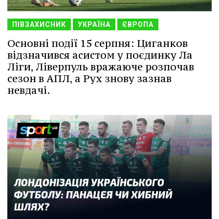
ПІВЗАХИСНИК
УКРАЇНА
ЄВРОПА
Основні події 15 серпня: Циганков
відзначився асистом у поєдинку Ла
Ліги, Ліверпуль вражаюче розпочав
сезон в АПЛ, а Рух знову зазнав
невдачі.