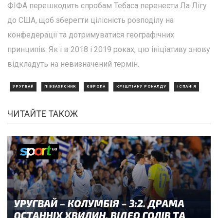
ФІФА перешкодить спробам Тебаса перенести Ла Лігу
до США, щоб зберегти цілісність розподілу на
конфедерації та дотримуватися географічних
принципів. Як і в 2018 і 2019 роках, цю ініціативу знову
відкладуть на невизначений термін.
УРУГВАЙ
ПІВЗАХИСНИК
ЄВРОПА
КРІШТІАНУ РОНАЛДУ
ІСПАНІЯ
ЧИТАЙТЕ ТАКОЖ