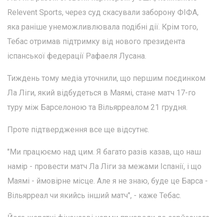
Relevent Sports, через суд скасували заборону ФІФА,
яка раніше унеможливлювала подібні дії. Крім того,
Тебас отримав підтримку від нового президента
іспанської федерації Рафаеля Лусана.
Тиждень тому медіа уточнили, що першим поєдинком
Ла Ліги, який відбудеться в Маямі, стане матч 17-го
туру між Барселоною та Вільярреалом 21 грудня.
Проте підтвердження все ще відсутнє.
"Ми працюємо над цим. Я багато разів казав, що наш
намір - провести матч Ла Ліги за межами Іспанії, і що
Маямі - ймовірне місце. Але я не знаю, буде це Барса -
Вільярреал чи якийсь інший матч", - каже Тебас.