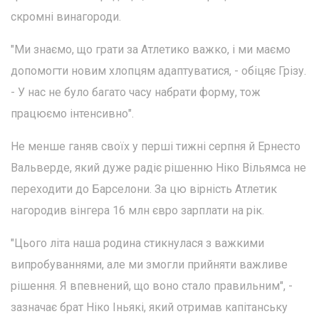
скромні винагороди.
"Ми знаємо, що грати за Атлетико важко, і ми маємо
допомогти новим хлопцям адаптуватися, - обіцяє Грізу.
- У нас не було багато часу набрати форму, тож
працюємо інтенсивно".
Не менше ганяв своїх у перші тижні серпня й Ернесто
Вальверде, який дуже радіє рішенню Ніко Вільямса не
переходити до Барселони. За цю вірність Атлетик
нагородив вінгера 16 млн євро зарплати на рік.
"Цього літа наша родина стикнулася з важкими
випробуваннями, але ми змогли прийняти важливе
рішення. Я впевнений, що воно стало правильним", -
зазначає брат Ніко Іньякі, який отримав капітанську