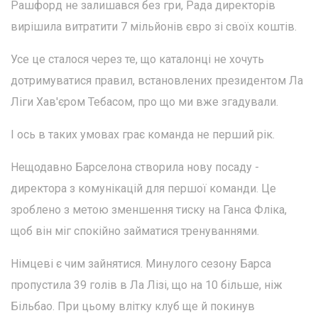
Рашфорд не залишався без гри, Рада директорів
вирішила витратити 7 мільйонів євро зі своїх коштів.
Усе це сталося через те, що каталонці не хочуть
дотримуватися правил, встановлених президентом Ла
Ліги Хав'єром Тебасом, про що ми вже згадували.
І ось в таких умовах грає команда не перший рік.
Нещодавно Барселона створила нову посаду -
директора з комунікацій для першої команди. Це
зроблено з метою зменшення тиску на Ганса Фліка,
щоб він міг спокійно займатися тренуваннями.
Німцеві є чим зайнятися. Минулого сезону Барса
пропустила 39 голів в Ла Лізі, що на 10 більше, ніж
Більбао. При цьому влітку клуб ще й покинув