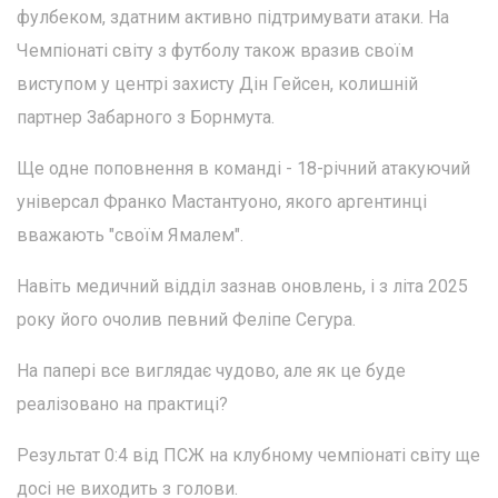
фулбеком, здатним активно підтримувати атаки. На
Чемпіонаті світу з футболу також вразив своїм
виступом у центрі захисту Дін Гейсен, колишній
партнер Забарного з Борнмута.
Ще одне поповнення в команді - 18-річний атакуючий
універсал Франко Мастантуоно, якого аргентинці
вважають "своїм Ямалем".
Навіть медичний відділ зазнав оновлень, і з літа 2025
року його очолив певний Феліпе Сегура.
На папері все виглядає чудово, але як це буде
реалізовано на практиці?
Результат 0:4 від ПСЖ на клубному чемпіонаті світу ще
досі не виходить з голови.