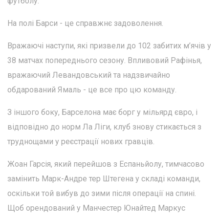
футболу.
На полі Барси - це справжнє задоволення.
Вражаючі наступи, які призвели до 102 забитих м’ячів у
38 матчах попереднього сезону. Впливовий Рафінья,
вражаючий Левандовський та надзвичайно
обдарований Ямаль - це все про цю команду.
З іншого боку, Барселона має борг у мільярд євро, і
відповідно до норм Ла Ліги, клуб знову стикається з
труднощами у реєстрації нових гравців.
Жоан Гарсія, який перейшов з Еспаньйолу, тимчасово
замінить Марк-Андре тер Штегена у складі команди,
оскільки той вибув до зими після операції на спині.
Щоб орендований у Манчестер Юнайтед Маркус