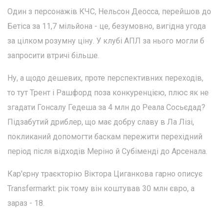
Один з персонажів КЧС, Нельсон Деосса, перейшов до
Бетіса за 11,7 мільйона - це, безумовно, вигідна угода
за цілком розумну ціну. У клубі АПЛ за нього могли б
запросити втричі більше.
Ну, а щодо дешевих, проте перспективних переходів,
то тут Трент і Рашфорд поза конкуренцією, плюс як не
згадати Гонсалу Гедеша за 4 млн до Реала Сосьєдад?
Підзабутий дриблер, що має добру славу в Ла Лізі,
покликаний допомогти баскам пережити перехідний
період після відходів Меріно й Субіменді до Арсенала.
Кар'єрну траєкторію Віктора Циганкова гарно описує
Transfermarkt: рік тому він коштував 30 млн євро, а
зараз - 18.