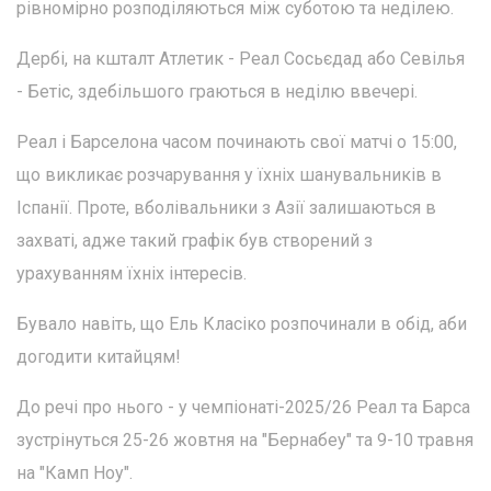
рівномірно розподіляються між суботою та неділею.
Дербі, на кшталт Атлетик - Реал Сосьєдад або Севілья
- Бетіс, здебільшого граються в неділю ввечері.
Реал і Барселона часом починають свої матчі о 15:00,
що викликає розчарування у їхніх шанувальників в
Іспанії. Проте, вболівальники з Азії залишаються в
захваті, адже такий графік був створений з
урахуванням їхніх інтересів.
Бувало навіть, що Ель Класіко розпочинали в обід, аби
догодити китайцям!
До речі про нього - у чемпіонаті-2025/26 Реал та Барса
зустрінуться 25-26 жовтня на "Бернабеу" та 9-10 травня
на "Камп Ноу".