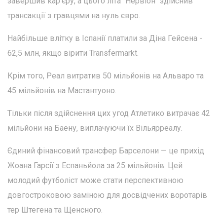
завершив кар'єру, а цього літа "Нервіон" здійснив
трансакції з гравцями на нуль євро.
Найбільше влітку в Іспанії платили за Діна Гейсена -
62,5 млн, якщо вірити Transfermarkt.
Крім того, Реал витратив 50 мільйонів на Альваро та
45 мільйонів на Мастантуоно.
Тільки після здійснення цих угод Атлетико витрачає 42
мільйони на Баену, виплачуючи їх Вільярреалу.
Єдиний фінансовий трансфер Барселони — це прихід
Жоана Гарсії з Еспаньйола за 25 мільйонів. Цей
молодий футболіст може стати перспективною
довгостроковою заміною для досвідчених воротарів
тер Штегена та Щенсного.