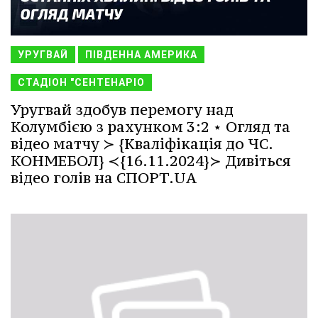
УРУГВАЙ
ПІВДЕННА АМЕРИКА
СТАДІОН "СЕНТЕНАРІО
Уругвай здобув перемогу над
Колумбією з рахунком 3:2 ⋆ Огляд та
відео матчу ≻ {Кваліфікація до ЧС.
КОНМЕБОЛ} ≺{16.11.2024}≻ Дивіться
відео голів на СПОРТ.UA