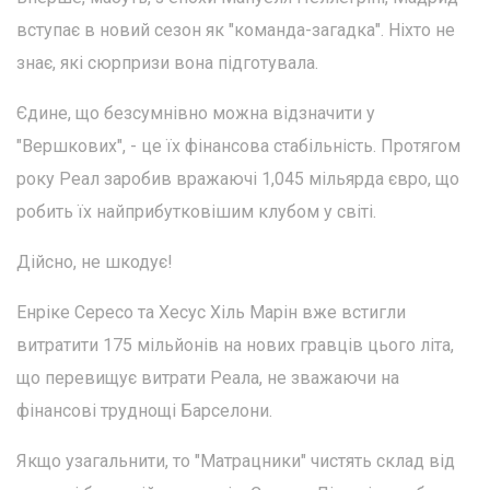
вступає в новий сезон як "команда-загадка". Ніхто не
знає, які сюрпризи вона підготувала.
Єдине, що безсумнівно можна відзначити у
"Вершкових", - це їх фінансова стабільність. Протягом
року Реал заробив вражаючі 1,045 мільярда євро, що
робить їх найприбутковішим клубом у світі.
Дійсно, не шкодує!
Енріке Сересо та Хесус Хіль Марін вже встигли
витратити 175 мільйонів на нових гравців цього літа,
що перевищує витрати Реала, не зважаючи на
фінансові труднощі Барселони.
Якщо узагальнити, то "Матрацники" чистять склад від