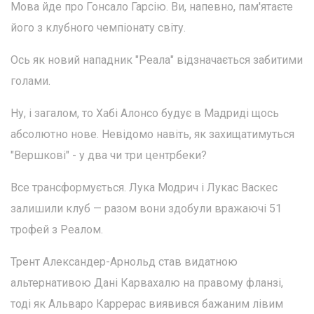
Мова йде про Гонсало Гарсію. Ви, напевно, пам'ятаєте
його з клубного чемпіонату світу.
Ось як новий нападник "Реала" відзначається забитими
голами.
Ну, і загалом, то Хабі Алонсо будує в Мадриді щось
абсолютно нове. Невідомо навіть, як захищатимуться
"Вершкові" - у два чи три центрбеки?
Все трансформується. Лука Модрич і Лукас Васкес
залишили клуб — разом вони здобули вражаючі 51
трофей з Реалом.
Трент Александер-Арнольд став видатною
альтернативою Дані Карвахалю на правому фланзі,
тоді як Альваро Каррерас виявився бажаним лівим