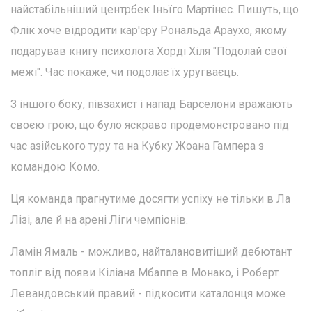
найстабільніший центрбек Іньїго Мартінес. Пишуть, що
Флік хоче відродити кар'єру Рональда Араухо, якому
подарував книгу психолога Хорді Хіля "Подолай свої
межі". Час покаже, чи подолає їх уругваєць.
З іншого боку, півзахист і напад Барселони вражають
своєю грою, що було яскраво продемонстровано під
час азійського туру та на Кубку Жоана Гампера з
командою Комо.
Ця команда прагнутиме досягти успіху не тільки в Ла
Лізі, але й на арені Ліги чемпіонів.
Ламін Ямаль - можливо, найталановитіший дебютант
топліг від появи Кіліана Мбаппе в Монако, і Роберт
Левандовський правий - підкосити каталонця може