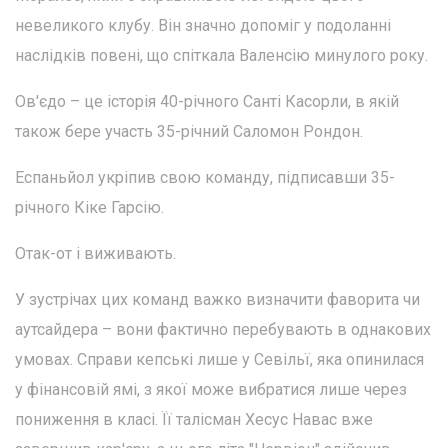
невеликого клубу. Він значно допоміг у подоланні
наслідків повені, що спіткала Валенсію минулого року.
Ов'єдо – це історія 40-річного Санті Касорли, в якій
також бере участь 35-річний Саломон Рондон.
Еспаньйол укріпив свою команду, підписавши 35-
річного Кіке Гарсію.
Отак-от і виживають.
У зустрічах цих команд важко визначити фаворита чи
аутсайдера – вони фактично перебувають в однакових
умовах. Справи кепські лише у Севільї, яка опинилася
у фінансовій ямі, з якої може вибратися лише через
пониження в класі. Її талісман Хесус Навас вже