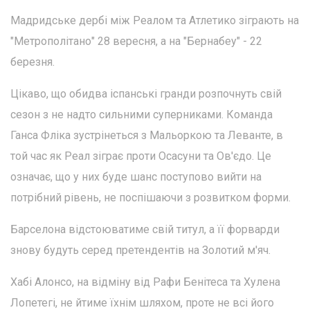
Мадридське дербі між Реалом та Атлетико зіграють на
"Метрополітано" 28 вересня, а на "Бернабеу" - 22
березня.
Цікаво, що обидва іспанські гранди розпочнуть свій
сезон з не надто сильними суперниками. Команда
Ганса Фліка зустрінеться з Мальоркою та Леванте, в
той час як Реал зіграє проти Осасуни та Ов'єдо. Це
означає, що у них буде шанс поступово вийти на
потрібний рівень, не поспішаючи з розвитком форми.
Барселона відстоюватиме свій титул, а її форварди
знову будуть серед претендентів на Золотий м'яч.
Хабі Алонсо, на відміну від Рафи Бенітеса та Хулена
Лопетегі, не йтиме їхнім шляхом, проте не всі його