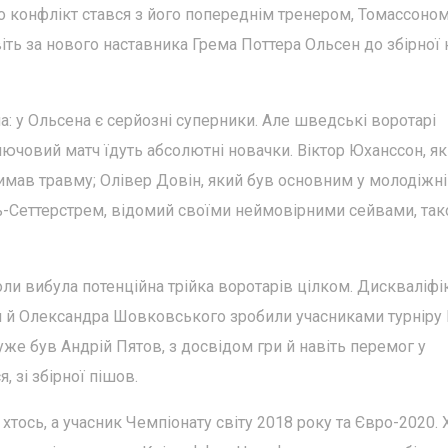
що конфлікт стався з його попереднім тренером, Томассоном
іть за нового наставника Грема Поттера Ольсен до збірної 
на: у Ольсена є серйозні суперники. Але шведські воротарі
ключовий матч їдуть абсолютні новачки. Віктор Юханссон, я
римав травму; Олівер Довін, який був основним у молодіжн
ль-Сеттерстрем, відомий своїми неймовірними сейвами, та
ли вибула потенційна трійка воротарів цілком. Дискваліфі
я й Олександра Шовковського зробили учасниками турніру
уже був Андрій Пятов, з досвідом гри й навіть перемог у
 зі збірної пішов.
хтось, а учасник Чемпіонату світу 2018 року та Євро-2020. 