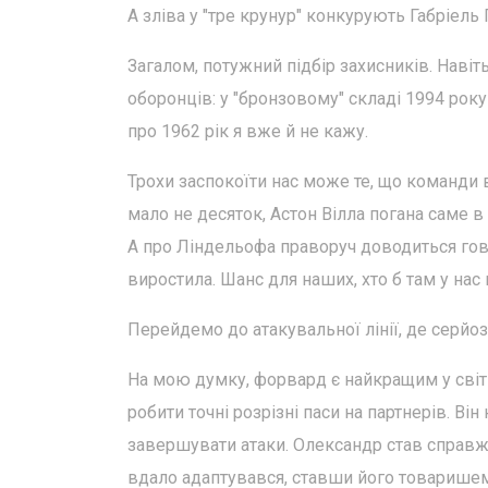
А зліва у "тре крунур" конкурують Габріель
Загалом, потужний підбір захисників. Навіт
оборонців: у "бронзовому" складі 1994 року
про 1962 рік я вже й не кажу.
Трохи заспокоїти нас може те, що команди в
мало не десяток, Астон Вілла погана саме в
А про Ліндельофа праворуч доводиться гов
виростила. Шанс для наших, хто б там у нас
Перейдемо до атакувальної лінії, де серйо
На мою думку, форвард є найкращим у світі
робити точні розрізні паси на партнерів. Він
завершувати атаки. Олександр став справжні
вдало адаптувався, ставши його товаришем