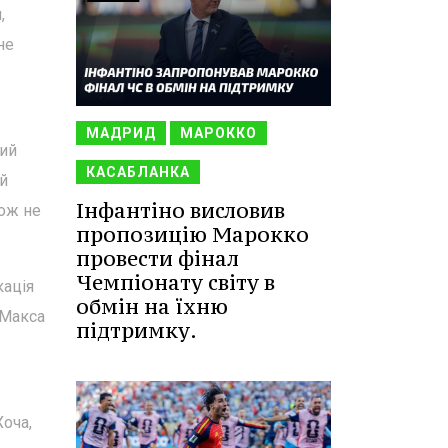
,
не
МАДРИД
МАРОККО
кий
КАСАБЛАНКА
ій
Інфантіно висловив
кож не
пропозицію Марокко
провести фінал
Чемпіонату світу в
кація
обмін на їхню
 Макса
підтримку.
Хоча,