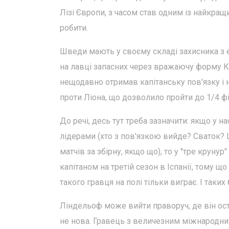
Лізі Європи, з часом став одним із найкращи
робити.
Шведи мають у своєму складі захисника з 
на лавці запасних через вражаючу форму К
нещодавно отримав капітанську пов'язку і 
проти Ліона, що дозволило пройти до 1/4 фі
До речі, десь тут треба зазначити: якщо у 
лідерами (хто з пов'язкою вийде? Сваток? 
матчів за збірну, якщо що), то у "тре крун
капітаном на третій сезон в Іспанії, тому що 
такого гравця на полі тільки виграє. І таких 
Ліндельоф може вийти праворуч, де він остан
не нова. Гравець з величезним міжнародним 