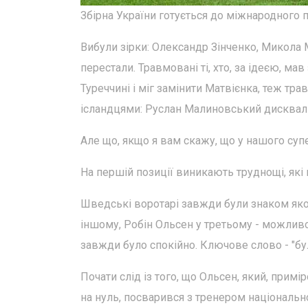
Збірна України готується до міжнародного 
Вибули зірки: Олександр Зінченко, Микола 
перестали. Травмовані ті, хто, за ідеєю, ма
Туреччині і міг замінити Матвієнка, теж тра
ісландцями: Руслан Малиновський дисквалі
Але що, якщо я вам скажу, що у нашого су
На першій позиції виникають труднощі, які 
Шведські воротарі завжди були знаком якос
іншому, Робін Ольсен у третьому - можливо
завжди було спокійно. Ключове слово - "бу
Почати слід із того, що Ольсен, який, приміро
на нуль, посварився з тренером національн