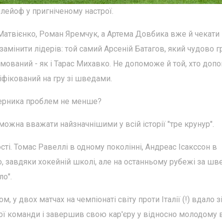
плейоф у пригніченому настрої.
Матвієнко, Роман Яремчук, а Артема Довбика вже й чекати
в замінити лідерів: той самий Арсеній Батагов, який чудово г
вмований - як і Тарас Михавко. Не допоможе й той, хто допо
фікований на гру зі шведами.
перника проблем не менше?
можна вважати найзначнішими у всій історії "тре крунур".
ті. Томас Равеллі в одному поколінні, Андреас Ісакссон в
, завдяки хокейній школі, але на останньому рубежі за шв
ло".
м, у двох матчах на чемпіонаті світу проти Італії (!) вдало з
ої команди і завершив свою кар'єру у відносно молодому в