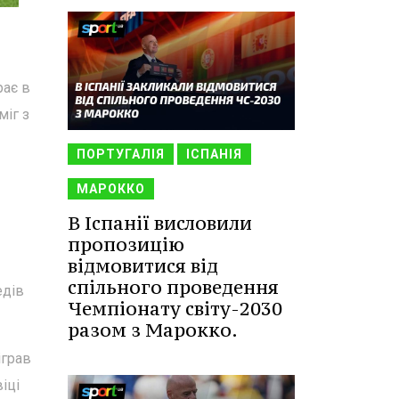
рає в
міг з
ПОРТУГАЛІЯ
ІСПАНІЯ
МАРОККО
В Іспанії висловили
пропозицію
відмовитися від
спільного проведення
едів
Чемпіонату світу-2030
разом з Марокко.
іграв
іці