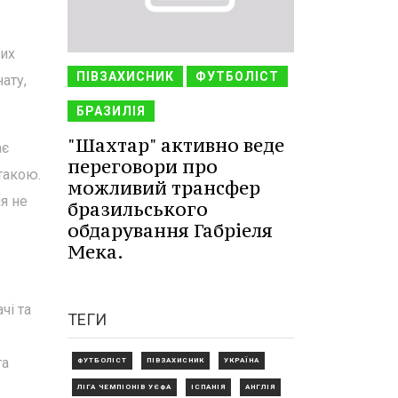
мих
ПІВЗАХИСНИК
ФУТБОЛІСТ
ату,
БРАЗИЛІЯ
"Шахтар" активно веде
ає
переговори про
такою.
можливий трансфер
я не
бразильського
обдарування Габріеля
Мека.
чі та
ТЕГИ
га
ФУТБОЛІСТ
ПІВЗАХИСНИК
УКРАЇНА
ЛІГА ЧЕМПІОНІВ УЄФА
ІСПАНІЯ
АНГЛІЯ