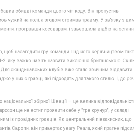
озбавив обидві команди цього чіт-коду. Він пропустив
ов чужий на полі, а згодом отримав травму. У зв'язку з ци
менти, програвши косоварам, і завершила відбір на останн
о, щоб налагодити гру команди. Під його керівництвом так
4-2, яку важко навіть назвати виключно британською. Скіл
Для скандинавських клубів вже стало звичним віддавати 
же у них є гравці, які підходять для такого стилю. І, до реч
до національної збірної Швеції — це велика відповідальність
рссон ще не встиг проявити себе у "тре крунур", у складі
ним із провідних гравців. Як центральний півзахисник, що
нтів Європи, він привертає увагу Реала, який прагне підси