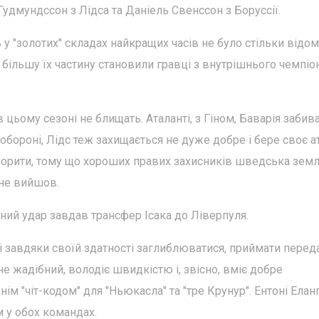
 Гудмундссон з Лідса та Даніель Свенссон з Боруссії.
ь у "золотих" складах найкращих часів не було стільки відо
 більшу їх частину становили гравці з внутрішнього чемпіон
 цьому сезоні не блищать. Аталанті, з Гіном, Баварія забив
 обороні, Лідс теж захищається не дуже добре і бере своє а
орити, тому що хороших правих захисників шведська земл
 не вийшов.
зний удар завдав трансфер Ісака до Ліверпуля.
 завдяки своїй здатності заглиблюватися, приймати переда
 не жадібний, володіє швидкістю і, звісно, вміє добре
м "чіт-кодом" для "Ньюкасла" та "тре Крунур". Ентоні Елан
 у обох командах.