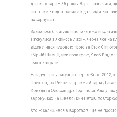
для воротаря – 35 років. Варто зазначити, 
якого вже відсторонили від посади, але нав
повернувся.
Здавалося б, ситуація не така вже й критич
зіткнулися з якимось лихом, через яке на 
відзначився чудовою грою за Сток Сіті, от
збірній Швеції, теж поза грою; Якоб Відде
зможе зіграти.
Нагадує нашу ситуацію перед Євро-2012, ко
Олександра Рибки та травми Андрія Дикан
Коваля та Олександра Горяїнова. Але у нас 
єврокубках - а шведський Пятов, повторюся,
Хто ж залишився в воротах?! І це не просто 