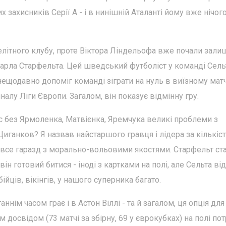
х захисників Серії А - і в нинішній Аталанті йому вже нічог
елітного клубу, проте Віктора Ліндельофа вже почали зали
арла Старфельта. Цей шведський футболіст у команді Сель
нещодавно допоміг команді зіграти на нуль в виїзному матч
налу Ліги Європи. Загалом, він показує відмінну гру.
нас без Ярмоленка, Матвієнка, Яремчука великі проблеми з
Циганков? Я назвав найстаршого гравця і лідера за кількіс
ур" все гаразд з морально-вольовими якостями. Старфельт ст
він готовий битися - іноді з картками на полі, але Сельта від
бійців, вікінгів, у нашого суперника багато.
нім часом грає і в Астон Віллі - та й загалом, ця опція для
досвідом (73 матчі за збірну, 69 у єврокубках) на полі пот