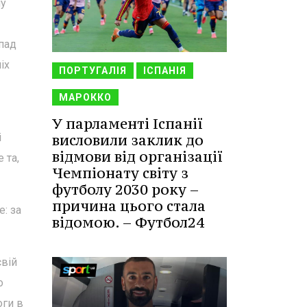
шу
пад
іх
ПОРТУГАЛІЯ
ІСПАНІЯ
МАРОККО
У парламенті Іспанії
і
висловили заклик до
відмови від організації
 та,
Чемпіонату світу з
футболу 2030 року –
причина цього стала
: за
відомою. – Футбол24
свій
о
оги в