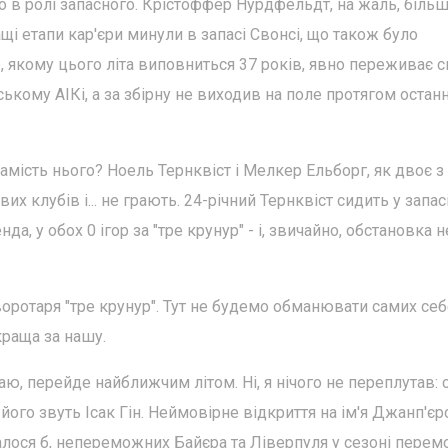
о в ролі запасного. Крістоффер Нурдфельдт, на жаль, біль
ащі етапи кар'єри минули в запасі Свонсі, що також було
 якому цього літа виповниться 37 років, явно переживає с
ькому АІКі, а за збірну не виходив на поле протягом останн
 замість нього? Ноель Тернквіст і Мелкер Ельборг, як двоє з
х клубів і... не грають. 24-річний Тернквіст сидить у запас
а, у обох 0 ігор за "тре крунур" - і, звичайно, обстановка не
оротаря "тре крунур". Тут не будемо обманювати самих себе
раща за нашу.
маю, перейде найближчим літом. Ні, я нічого не переплутав: 
 і його звуть Ісак Гін. Неймовірне відкриття на ім'я Джанп'єр
валося б, непереможних Байєра та Ліверпуля у сезоні перем