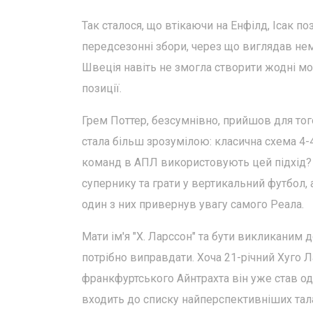
Так сталося, що втікаючи на Енфілд, Ісак п
передсезонні збори, через що виглядав нем
Швеція навіть не змогла створити жодні мо
позиції.
Грем Поттер, безсумнівно, прийшов для тог
стала більш зрозумілою: класична схема 4-
команд в АПЛ використовують цей підхід? 
супернику та грати у вертикальний футбол, ад
один з них привернув увагу самого Реала.
Мати ім'я "Х. Ларссон" та бути викликаним 
потрібно виправдати. Хоча 21-річний Хуго Ла
франкфуртського Айнтрахта він уже став од
входить до списку найперспективніших тала