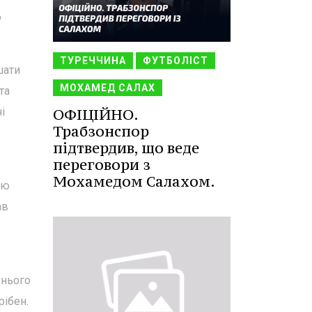
о
ТУРЕЧЧИНА
ФУТБОЛІСТ
шати
МОХАМЕД САЛАХ
та
і
ОФІЦІЙНО.
Трабзонспор
підтвердив, що веде
переговори з
Мохамедом Салахом.
тю
ав
 нього
рібен.