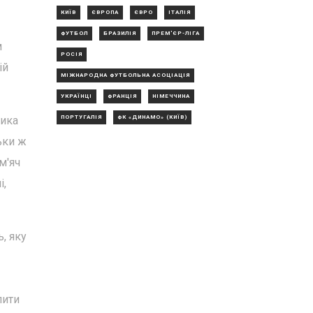
КИЇВ
ЄВРОПА
ЄВРО
ІТАЛІЯ
ФУТБОЛ
БРАЗИЛІЯ
ПРЕМ'ЄР-ЛІГА
м
РОСІЯ
ій
МІЖНАРОДНА ФУТБОЛЬНА АСОЦІАЦІЯ
УКРАЇНЦІ
ФРАНЦІЯ
НІМЕЧЧИНА
ПОРТУГАЛІЯ
ФК «ДИНАМО» (КИЇВ)
тика
ьки ж
м'яч
і,
, яку
лити