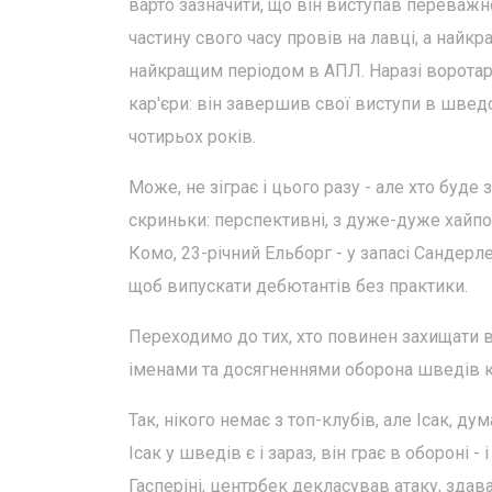
варто зазначити, що він виступав переважн
частину свого часу провів на лавці, а найкр
найкращим періодом в АПЛ. Наразі воротар,
кар'єри: він завершив свої виступи в шведс
чотирьох років.
Може, не зіграє і цього разу - але хто буде
скриньки: перспективні, з дуже-дуже хайпови
Комо, 23-річний Ельборг - у запасі Сандерленд
щоб випускати дебютантів без практики.
Переходимо до тих, хто повинен захищати в
іменами та досягненнями оборона шведів к
Так, нікого немає з топ-клубів, але Ісак, ду
Ісак у шведів є і зараз, він грає в обороні -
Гасперіні, центрбек декласував атаку, зда