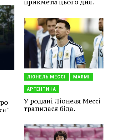
прикмети цього дня.
ЛІОНЕЛЬ МЕССІ
МАЯМІ
АРГЕНТИНА
У родині Ліонеля Мессі
про
трапилася біда.
ся"