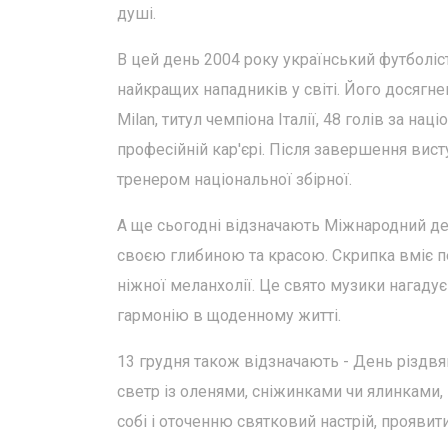
душі.
В цей день 2004 року український футболіс
найкращих нападників у світі. Його досягн
Milan, титул чемпіона Італії, 48 голів за на
професійній кар'єрі. Після завершення ви
тренером національної збірної.
А ще сьогодні відзначають Міжнародний ден
своєю глибиною та красою. Скрипка вміє пе
ніжної меланхолії. Це свято музики нагадує
гармонію в щоденному житті.
13 грудня також відзначають - День різдвя
светр із оленями, сніжинками чи ялинками, 
собі і оточенню святковий настрій, проявит