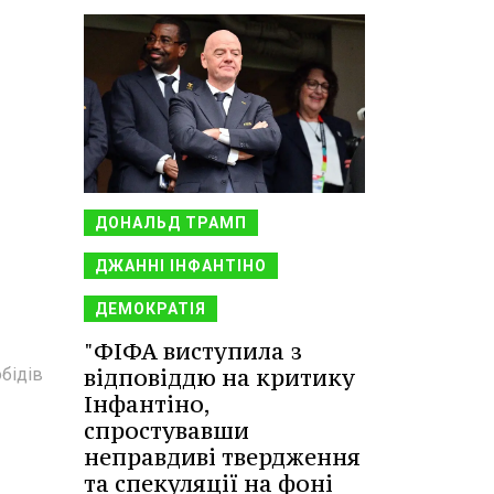
ДОНАЛЬД ТРАМП
ДЖАННІ ІНФАНТІНО
ДЕМОКРАТІЯ
"ФІФА виступила з
відповіддю на критику
бідів
Інфантіно,
спростувавши
неправдиві твердження
та спекуляції на фоні