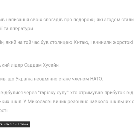
в написання своїх спогадів про подорожі, які згодом стали
 та літератури.
ін, який на той час був столицею Китаю, і вчинили жорстокі
ький лідер Саддам Хусейн.
ив, що Україна неодмінно стане членом НАТО.
ідбулися через "тарілку супу": хто отримував прибуток від
ьких шкіл. У Миколаєві виник резонанс навколо шкільних о
сті.
ГА ЧЕМПІОНІВ УЄФА