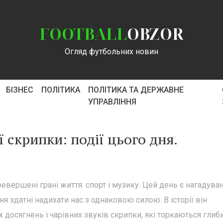
FOOTBALL
OBZOR
Огляд футбольних новин
БІЗНЕС
ПОЛІТИКА
ПОЛІТИКА ТА ДЕРЖАВНЕ
УПРАВЛІННЯ
ї скрипки: події цього дня.
ревершені грані життя: спорт і музику. Цей день є нагадува
ння здатні надихати нас з однаковою силою. В історії він
 досягнень і чарівних звуків скрипки, які торкаються глиб