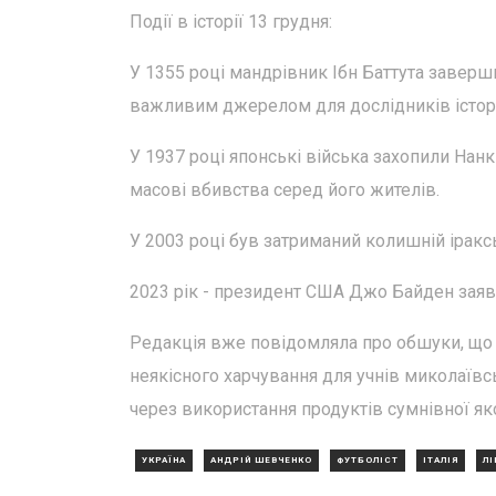
Події в історії 13 грудня:
У 1355 році мандрівник Ібн Баттута заверши
важливим джерелом для дослідників історії
У 1937 році японські війська захопили Нанк
масові вбивства серед його жителів.
У 2003 році був затриманий колишній іракс
2023 рік - президент США Джо Байден заяв
Редакція вже повідомляла про обшуки, що в
неякісного харчування для учнів миколаївс
через використання продуктів сумнівної яко
УКРАЇНА
АНДРІЙ ШЕВЧЕНКО
ФУТБОЛІСТ
ІТАЛІЯ
ЛІ