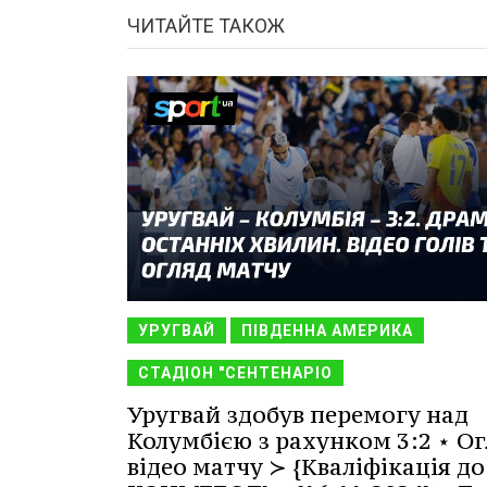
ЧИТАЙТЕ ТАКОЖ
УРУГВАЙ
ПІВДЕННА АМЕРИКА
СТАДІОН "СЕНТЕНАРІО
Уругвай здобув перемогу над
Колумбією з рахунком 3:2 ⋆ Ог
відео матчу ≻ {Кваліфікація до