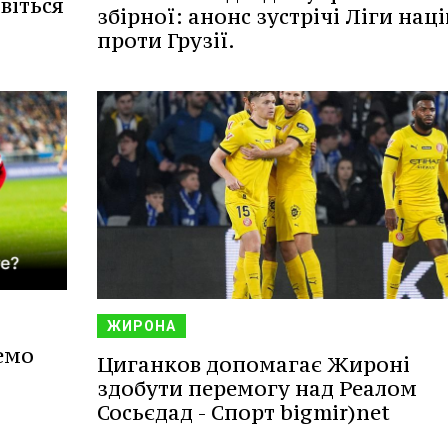
віться
збірної: анонс зустрічі Ліги наці
проти Грузії.
ЖИРОНА
емо
Циганков допомагає Жироні
здобути перемогу над Реалом
Сосьєдад - Спорт bigmir)net