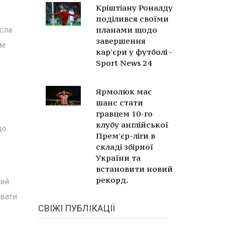
Кріштіану Роналду
поділився своїми
планами щодо
сла
завершення
ом
кар'єри у футболі -
Sport News 24
Ярмолюк має
шанс стати
гравцем 10-го
клубу англійської
до
Прем'єр-ліги в
складі збірної
України та
встановити новий
рекорд.
вий
увати
СВІЖІ ПУБЛІКАЦІЇ