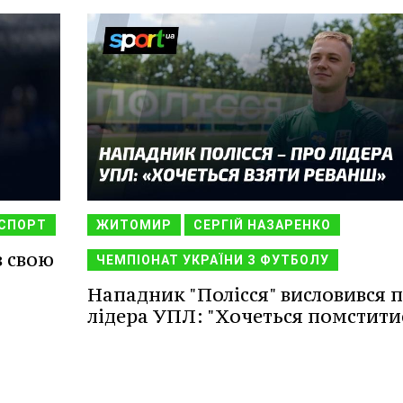
СПОРТ
ЖИТОМИР
СЕРГІЙ НАЗАРЕНКО
в свою
ЧЕМПІОНАТ УКРАЇНИ З ФУТБОЛУ
Нападник "Полісся" висловився 
лідера УПЛ: "Хочеться помстити