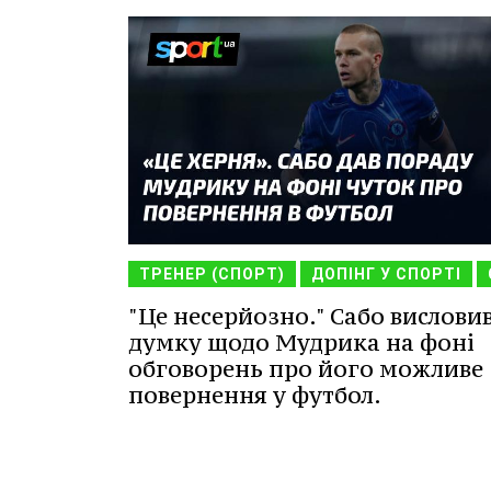
ТРЕНЕР (СПОРТ)
ДОПІНГ У СПОРТІ
"Це несерйозно." Сабо вислови
думку щодо Мудрика на фоні
обговорень про його можливе
повернення у футбол.