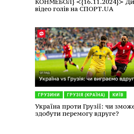
КОНМЕБОЛ} ≺{16.11.2024}≻ Ди
відео голів на СПОРТ.UA
ГРУЗИНИ
ГРУЗІЯ (КРАЇНА)
КИЇВ
Україна проти Грузії: чи змож
здобути перемогу вдруге?