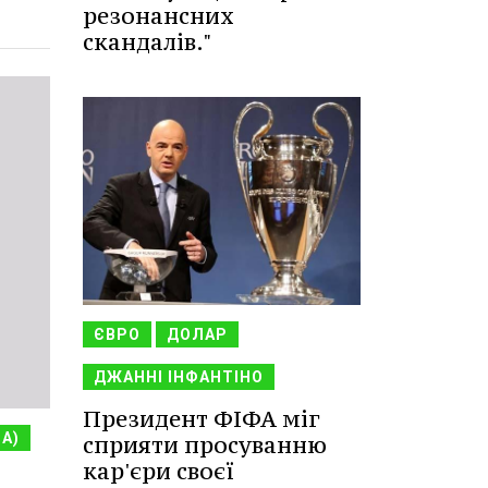
резонансних
скандалів."
ЄВРО
ДОЛАР
ДЖАННІ ІНФАНТІНО
Президент ФІФА міг
НА)
сприяти просуванню
кар'єри своєї