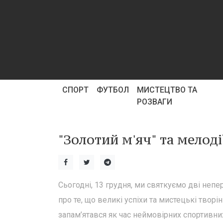
СПОРТ
ФУТБОЛ
МИСТЕЦТВО ТА
РОЗВАГИ
"Золотий м'яч" та мелоді
Сьогодні, 13 грудня, ми святкуємо дві непе
про те, що великі успіхи та мистецькі творі
запам’ятався як час неймовірних спортивних