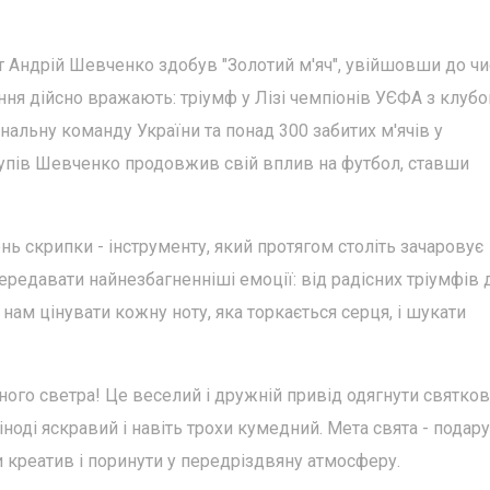
т Андрій Шевченко здобув "Золотий м'яч", увійшовши до чи
ення дійсно вражають: тріумф у Лізі чемпіонів УЄФА з клуб
ціональну команду України та понад 300 забитих м'ячів у
ступів Шевченко продовжив свій вплив на футбол, ставши
ь скрипки - інструменту, який протягом століть зачаровує
редавати найнезбагненніші емоції: від радісних тріумфів 
 нам цінувати кожну ноту, яка торкається серця, і шукати
ного светра! Це веселий і дружній привід одягнути святко
іноді яскравий і навіть трохи кумедний. Мета свята - подар
и креатив і поринути у передріздвяну атмосферу.