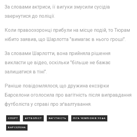
За словами актриси, її вигуки змусили сусідів
звернутися до поліції.
Коли правоохоронці прибули на місце подій, то Тюрам
нібито заявив, що Шарлотта "вимагає в нього гроші".
За словами Шарлотти, вона прийняла рішення
викласти це відео, оскільки "більше не бажає
залишатися в тіні".
Раніше повідомлялося, що дружина ексзірки
Барселони оголосила про вагітність після виправдання
футболіста у справі про зґвалтування.
СПОРТ
ФУТБОЛІСТ
ВАГІТНІСТЬ
ЛІГА ЧЕМПІОНІВ УЄФА
БАРСЕЛОНА