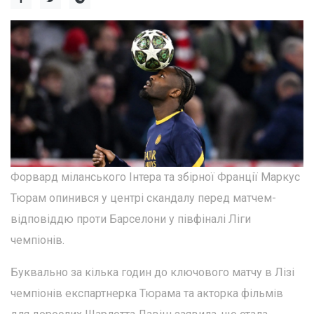
Форвард міланського Інтера та збірної Франції Маркус
Тюрам опинився у центрі скандалу перед матчем-
відповіддю проти Барселони у півфіналі Ліги
чемпіонів.
Буквально за кілька годин до ключового матчу в Лізі
чемпіонів експартнерка Тюрама та акторка фільмів