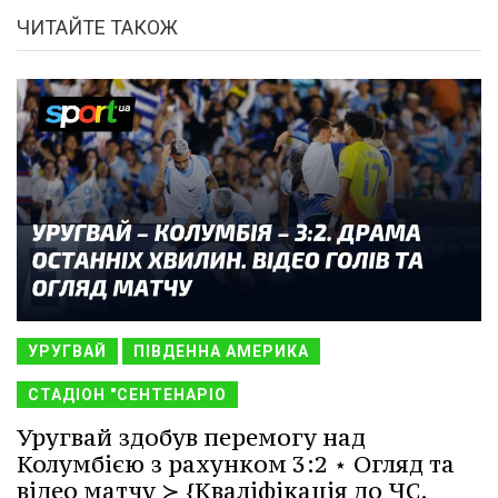
ЧИТАЙТЕ ТАКОЖ
УРУГВАЙ
ПІВДЕННА АМЕРИКА
СТАДІОН "СЕНТЕНАРІО
Уругвай здобув перемогу над
Колумбією з рахунком 3:2 ⋆ Огляд та
відео матчу ≻ {Кваліфікація до ЧС.