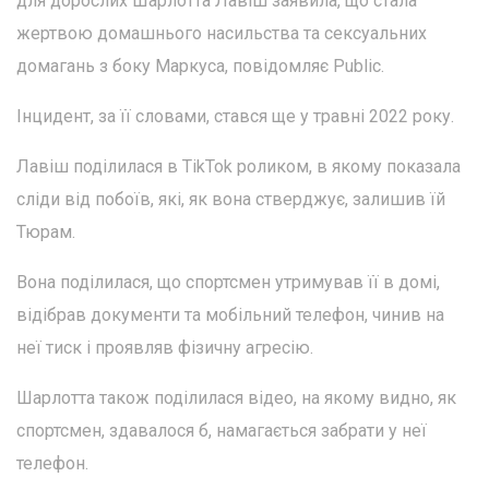
для дорослих Шарлотта Лавіш заявила, що стала
жертвою домашнього насильства та сексуальних
домагань з боку Маркуса, повідомляє Public.
Інцидент, за її словами, стався ще у травні 2022 року.
Лавіш поділилася в TikTok роликом, в якому показала
сліди від побоїв, які, як вона стверджує, залишив їй
Тюрам.
Вона поділилася, що спортсмен утримував її в домі,
відібрав документи та мобільний телефон, чинив на
неї тиск і проявляв фізичну агресію.
Шарлотта також поділилася відео, на якому видно, як
спортсмен, здавалося б, намагається забрати у неї
телефон.