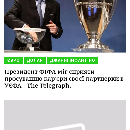
ЄВРО
ДОЛАР
ДЖАННІ ІНФАНТІНО
Президент ФІФА міг сприяти
просуванню кар'єри своєї партнерки в
УЄФА - The Telegraph.