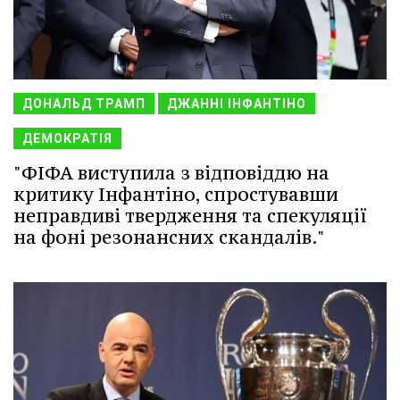
ДОНАЛЬД ТРАМП
ДЖАННІ ІНФАНТІНО
ДЕМОКРАТІЯ
"ФІФА виступила з відповіддю на
критику Інфантіно, спростувавши
неправдиві твердження та спекуляції
на фоні резонансних скандалів."