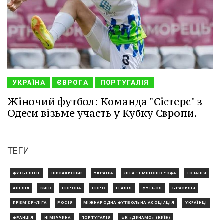
УКРАЇНА
ЄВРОПА
ПОРТУГАЛІЯ
Жіночий футбол: Команда "Сістерс" з
Одеси візьме участь у Кубку Європи.
ТЕГИ
ФУТБОЛІСТ
ПІВЗАХИСНИК
УКРАЇНА
ЛІГА ЧЕМПІОНІВ УЄФА
ІСПАНІЯ
АНГЛІЯ
КИЇВ
ЄВРОПА
ЄВРО
ІТАЛІЯ
ФУТБОЛ
БРАЗИЛІЯ
ПРЕМ'ЄР-ЛІГА
РОСІЯ
МІЖНАРОДНА ФУТБОЛЬНА АСОЦІАЦІЯ
УКРАЇНЦІ
ФРАНЦІЯ
НІМЕЧЧИНА
ПОРТУГАЛІЯ
ФК «ДИНАМО» (КИЇВ)