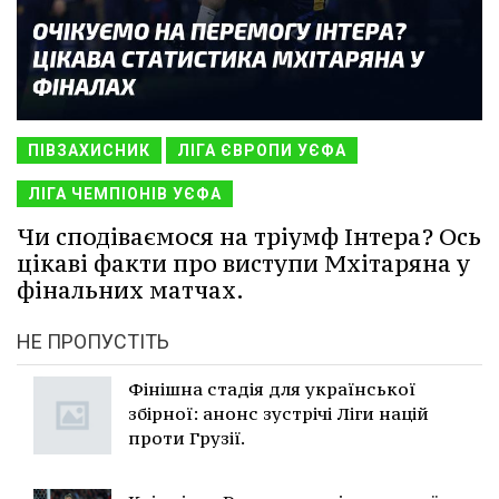
ПІВЗАХИСНИК
ЛІГА ЄВРОПИ УЄФА
ЛІГА ЧЕМПІОНІВ УЄФА
Чи сподіваємося на тріумф Інтера? Ось
цікаві факти про виступи Мхітаряна у
фінальних матчах.
НЕ ПРОПУСТІТЬ
Фінішна стадія для української
збірної: анонс зустрічі Ліги націй
проти Грузії.