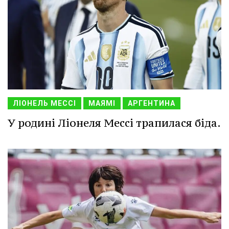
ЛІОНЕЛЬ МЕССІ
МАЯМІ
АРГЕНТИНА
У родині Ліонеля Мессі трапилася біда.