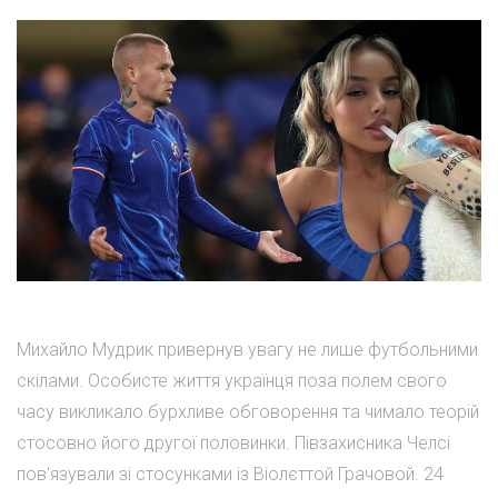
Михайло Мудрик привернув увагу не лише футбольними
скілами. Особисте життя українця поза полем свого
часу викликало бурхливе обговорення та чимало теорій
стосовно його другої половинки. Півзахисника Челсі
пов'язували зі стосунками із Віолєттой Грачовой. 24