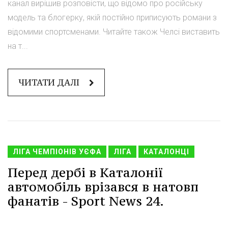
канал вирішив розповісти, що відомо про російську
модель та блогерку, якій постійно приписують романи з
відомими спортсменами. Читайте також Челсі виставить
на т...
ЧИТАТИ ДАЛІ
ЛІГА ЧЕМПІОНІВ УЄФА
ЛІГА
КАТАЛОНЦІ
Перед дербі в Каталонії
автомобіль врізався в натовп
фанатів - Sport News 24.