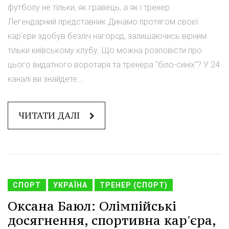
футболу не тільки, як гравець, а як і тренер.
Легендарний представник Динамо протягом своєї
кар'єри здобув безліч нагород, залишаючись вірним
тільки київському клубу. Що можна розповісти про
цього видатного воротаря та тренера "біло-синіх"? У 24
каналі ви знайдете...
ЧИТАТИ ДАЛІ
СПОРТ
УКРАЇНА
ТРЕНЕР (СПОРТ)
Оксана Баюл: Олімпійські
досягнення, спортивна кар'єра,