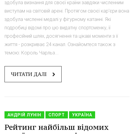
здобула визнання для своєї країни завдяки численним
виступам на світовій арені. Протягом своєї кар'єри вона
здобула численні медалі у фігурному катанні. Які
подробиці відомі про цю видатну спортсменку, її
професійний шлях, досягнення та цікаві моменти з її
життя - розкриває 24 канал. Ознайомтеся також з
темою: Король Чарльз...
ЧИТАТИ ДАЛІ
АНДРІЙ ЛУНІН
СПОРТ
УКРАЇНА
Рейтинг найбільш відомих