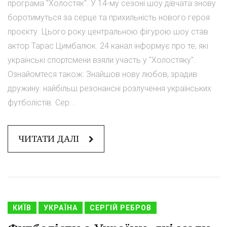
програма "Холостяк". У 14-му сезоні шоу дівчата знову
боротимуться за серце та прихильність нового героя
проєкту. Цього року центральною фігурою шоу став
актор Тарас Цимбалюк. 24 канал інформує про те, які
українські спортсмени взяли участь у "Холостяку".
Ознайомтеся також: Знайшов нову любов, зрадив
дружину: найбільш резонансні розлучення українських
футболістів. Сер...
ЧИТАТИ ДАЛІ
КИЇВ
УКРАЇНА
СЕРГІЙ РЕБРОВ