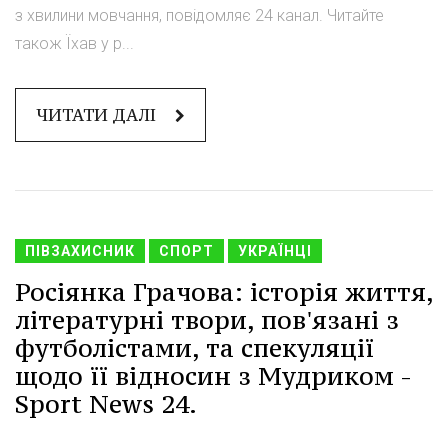
з хвилини мовчання, повідомляє 24 канал. Читайте
також Їхав у р...
ЧИТАТИ ДАЛІ
ПІВЗАХИСНИК
СПОРТ
УКРАЇНЦІ
Росіянка Грачова: історія життя,
літературні твори, пов'язані з
футболістами, та спекуляції
щодо її відносин з Мудриком -
Sport News 24.