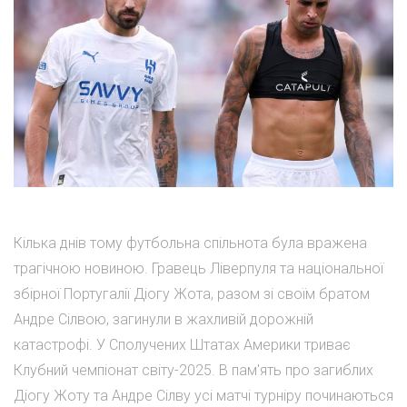
Кілька днів тому футбольна спільнота була вражена
трагічною новиною. Гравець Ліверпуля та національної
збірної Португалії Діогу Жота, разом зі своїм братом
Андре Сілвою, загинули в жахливій дорожній
катастрофі. У Сполучених Штатах Америки триває
Клубний чемпіонат світу-2025. В пам'ять про загиблих
Діогу Жоту та Андре Сілву усі матчі турніру починаються