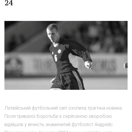
24
Латвійський футбольний світ охопила трагічна новина.
Після тривалої боротьби з серйозною хворобою
відійшов у вічність знаменитий футболіст Андрейс