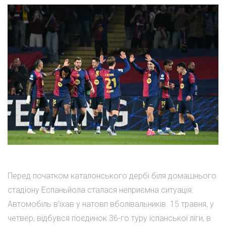
Перед початком каталонського дербі біля домашнього
стадіону Еспаньйола сталася неприємна ситуація.
Автомобіль в'їхав у натовп вболівальників. 15 травня, у
четвер, відбувся поєдинок 36-го туру іспанської ліги, в