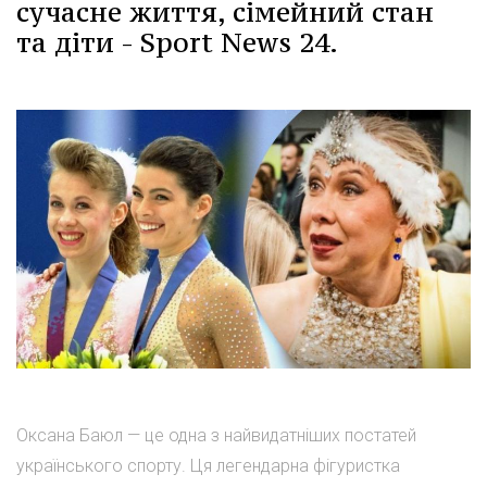
сучасне життя, сімейний стан
та діти - Sport News 24.
Оксана Баюл — це одна з найвидатніших постатей
українського спорту. Ця легендарна фігуристка