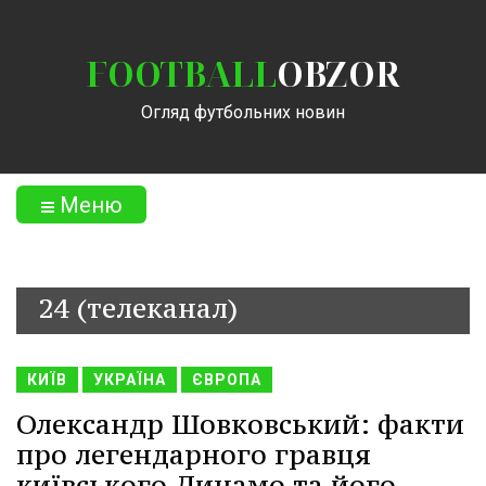
FOOTBALL
OBZOR
Огляд футбольних новин
Меню
24 (телеканал)
КИЇВ
УКРАЇНА
ЄВРОПА
Олександр Шовковський: факти
про легендарного гравця
київського Динамо та його