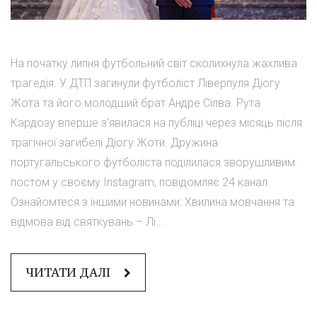
На початку липня футбольний світ сколихнула жахлива
трагедія. У ДТП загинули футболіст Ліверпуля Діогу
Жота та його молодший брат Андре Сілва. Рута
Кардозу вперше з'явилася на публіці через місяць після
трагічної загибелі Діогу Жоти. Дружина
португальського футболіста поділилася зворушливим
постом у своєму Instagram, повідомляє 24 канал.
Ознайомтеся з іншими новинами: Хвилина мовчання та
відмова від святкувань – Лі...
ЧИТАТИ ДАЛІ