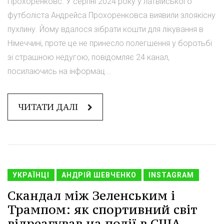
Прохоренковс. У серпні 2024 року у латвійського
футболіста Андрейса Прохоренковса виявили злоякісну
пухлину. Йому вдалося зібрати кошти для лікування в
Німеччині, проте це не принесло полегшення у боротьбі
зі страшною недугою, повідомляє 24 канал,
посилаючись на інформац...
ЧИТАТИ ДАЛІ
УКРАЇНЦІ
АНДРІЙ ШЕВЧЕНКО
INSTAGRAM
Скандал між Зеленським і
Трампом: як спортивний світ
відреагував на події в США -