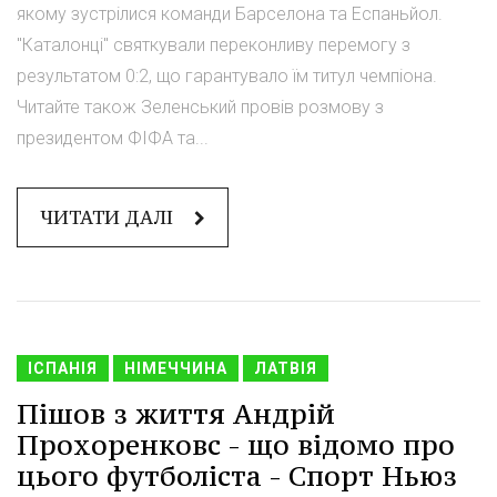
якому зустрілися команди Барселона та Еспаньйол.
"Каталонці" святкували переконливу перемогу з
результатом 0:2, що гарантувало їм титул чемпіона.
Читайте також Зеленський провів розмову з
президентом ФІФА та...
ЧИТАТИ ДАЛІ
ІСПАНІЯ
НІМЕЧЧИНА
ЛАТВІЯ
Пішов з життя Андрій
Прохоренковс - що відомо про
цього футболіста - Спорт Ньюз