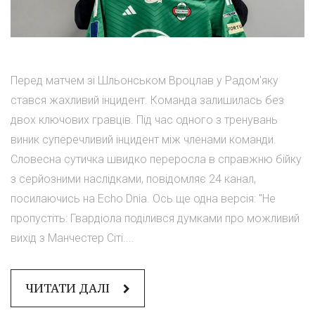
Перед матчем зі Шльонськом Вроцлав у Радом'яку
стався жахливий інцидент. Команда залишилась без
двох ключових гравців. Під час одного з тренувань
виник суперечливий інцидент між членами команди.
Словесна сутичка швидко переросла в справжню бійку
з серйозними наслідками, повідомляє 24 канал,
посилаючись на Echo Dnia. Ось ще одна версія: "Не
пропустіть: Гвардіола поділився думками про можливий
вихід з Манчестер Сіті....
ЧИТАТИ ДАЛІ