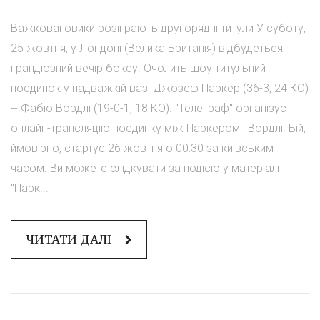
Важковаговики розіграють другорядні титули У суботу,
25 жовтня, у Лондоні (Велика Британія) відбудеться
грандіозний вечір боксу. Очолить шоу титульний
поєдинок у надважкій вазі Джозеф Паркер (36-3, 24 КО)
-- Фабіо Вордлі (19-0-1, 18 КО). "Телеграф" організує
онлайн-трансляцію поєдинку між Паркером і Вордлі. Бій,
ймовірно, стартує 26 жовтня о 00:30 за київським
часом. Ви можете слідкувати за подією у матеріалі
"Парк...
ЧИТАТИ ДАЛІ