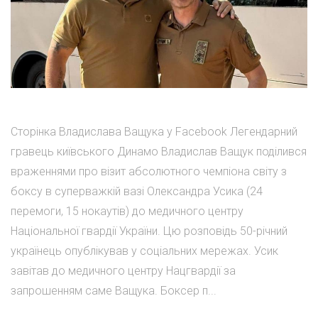
Сторінка Владислава Ващука у Facebook Легендарний
гравець київського Динамо Владислав Ващук поділився
враженнями про візит абсолютного чемпіона світу з
боксу в суперважкій вазі Олександра Усика (24
перемоги, 15 нокаутів) до медичного центру
Національної гвардії України. Цю розповідь 50-річний
українець опублікував у соціальних мережах. Усик
завітав до медичного центру Нацгвардії за
запрошенням саме Ващука. Боксер п...