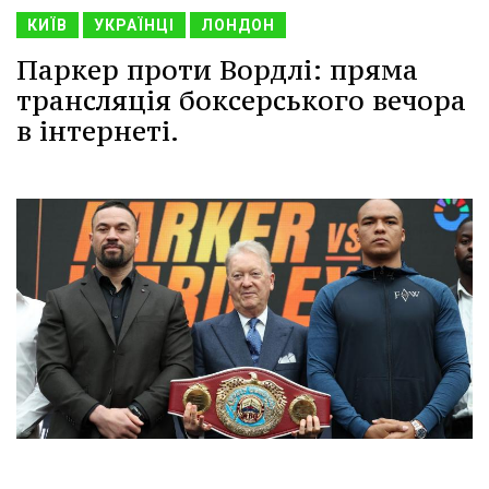
КИЇВ
УКРАЇНЦІ
ЛОНДОН
Паркер проти Вордлі: пряма
трансляція боксерського вечора
в інтернеті.