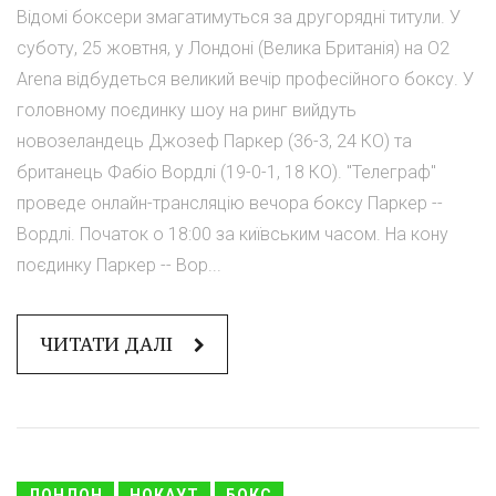
Відомі боксери змагатимуться за другорядні титули. У
суботу, 25 жовтня, у Лондоні (Велика Британія) на O2
Arena відбудеться великий вечір професійного боксу. У
головному поєдинку шоу на ринг вийдуть
новозеландець Джозеф Паркер (36-3, 24 КО) та
британець Фабіо Вордлі (19-0-1, 18 КО). "Телеграф"
проведе онлайн-трансляцію вечора боксу Паркер --
Вордлі. Початок о 18:00 за київським часом. На кону
поєдинку Паркер -- Вор...
ЧИТАТИ ДАЛІ
ЛОНДОН
НОКАУТ
БОКС