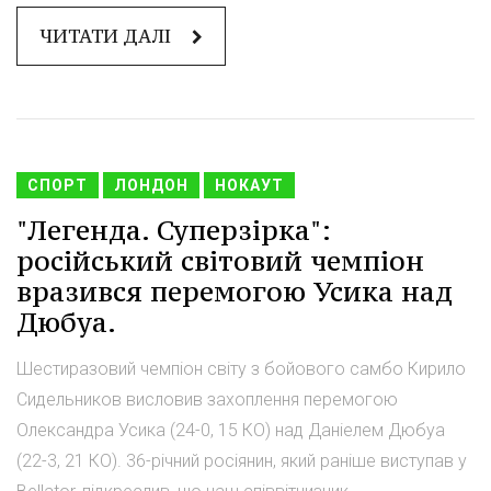
ЧИТАТИ ДАЛІ
СПОРТ
ЛОНДОН
НОКАУТ
"Легенда. Суперзірка":
російський світовий чемпіон
вразився перемогою Усика над
Дюбуа.
Шестиразовий чемпіон світу з бойового самбо Кирило
Сидельников висловив захоплення перемогою
Олександра Усика (24-0, 15 КО) над Даніелем Дюбуа
(22-3, 21 КО). 36-річний росіянин, який раніше виступав у