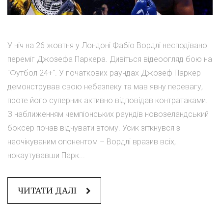
У ніч на 26 жовтня у Лондоні Фабіо Вордлі несподівано
переміг Джозефа Паркера. Дивіться відеоогляд бою на
"Футбол 24+". У початкових раундах Джозеф Паркер
демонстрував свою небезпеку та мав явну перевагу,
проте його суперник активно відповідав контратаками.
З наближенням чемпіонських раундів новозеландський
боксер почав відчувати втому. Усик зіткнувся з
неочікуваним опонентом – Вордлі вразив всіх,
нокаутувавши Парк...
ЧИТАТИ ДАЛІ