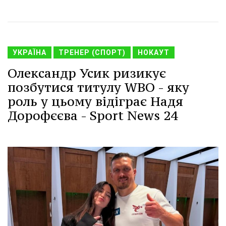
УКРАЇНА
ТРЕНЕР (СПОРТ)
НОКАУТ
Олександр Усик ризикує
позбутися титулу WBO - яку
роль у цьому відіграє Надя
Дорофєєва - Sport News 24