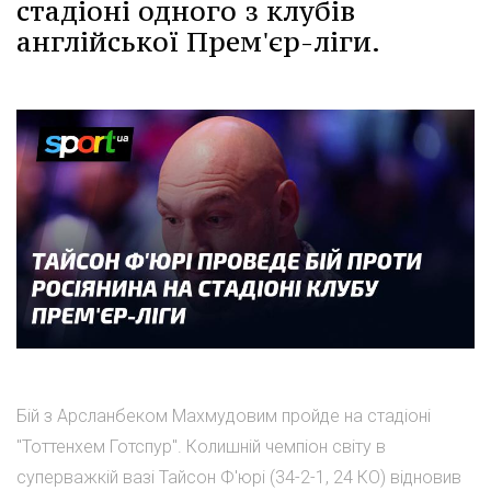
стадіоні одного з клубів
англійської Прем'єр-ліги.
Бій з Арсланбеком Махмудовим пройде на стадіоні
"Тоттенхем Готспур". Колишній чемпіон світу в
суперважкій вазі Тайсон Ф'юрі (34-2-1, 24 КО) відновив