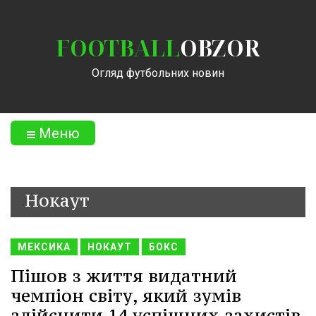
FOOTBALL
OBZOR
Огляд футбольних новин
Меню
Нокаут
МЕКСИКА
НОКАУТ
БОКС
Пішов з життя видатний
чемпіон світу, який зумів
здійснити 14 успішних захистів