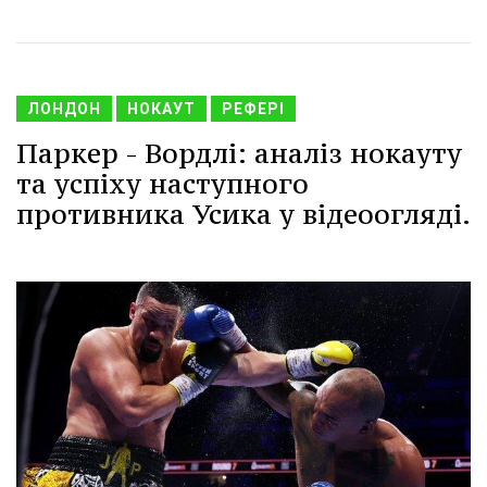
ЛОНДОН
НОКАУТ
РЕФЕРІ
Паркер - Вордлі: аналіз нокауту
та успіху наступного
противника Усика у відеоогляді.