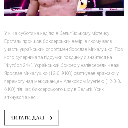
У ніч з суботи на неділю в бельгійському містечку
Ерсталь пройшов боксерський вечір, в якому взяв
участь український спортсмен Ярослав Михалушко. Про
його суперника та підсумки поєдинку дізнайтеся на
"Футбол 24+". Український боксер у напівсередній вазі
Ярослав Михалушко (12-0, 9 КО) святкував вражаючу
перемогу над мексиканцем Алексісом Мунгією (12-3-3,
6 КО) під час боксерського шоу в Бельгії. Усик
зіткнувся з нес...
ЧИТАТИ ДАЛІ