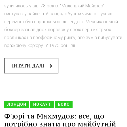
зупинилось у віці 78 років. "Маленький Майстер"
виступав у найлегшій вазі, здобувши чимало гучних
перемог і був справжньою легендою. Мексиканський
боксер зазнав двох поразок у своїх перших трьох
поєдинках на професійному рингу, але зумів вибудувати
вражаючу кар'єру. У 1975 році він ...
ЧИТАТИ ДАЛІ
ЛОНДОН
НОКАУТ
БОКС
Ф'юрі та Махмудов: все, що
потрібно знати про майбутній