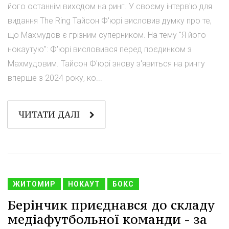
його останнім виходом на ринг. У своєму інтерв'ю для
видання The Ring Тайсон Ф'юрі висловив думку про те,
що Махмудов є грізним суперником. На тему "Я його
нокаутую": Ф'юрі висловився перед поєдинком з
Махмудовим. Тайсон Ф'юрі знову з'явиться на рингу
вперше з 2024 року, ко...
ЧИТАТИ ДАЛІ
ЖИТОМИР
НОКАУТ
БОКС
Берінчик приєднався до складу
медіафутбольної команди - за