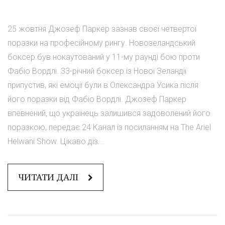
25 жовтня Джозеф Паркер зазнав своєї четвертої
поразки на професійному рингу. Новозеландський
боксер був нокаутований у 11-му раунді бою проти
Фабіо Вордлі. 33-річний боксер із Нової Зеландії
припустив, які емоції були в Олександра Усика після
його поразки від Фабіо Вордлі. Джозеф Паркер
впевнений, що українець залишився задоволений його
поразкою, передає 24 Канал із посиланням на The Ariel
Helwani Show. Цікаво діз...
ЧИТАТИ ДАЛІ