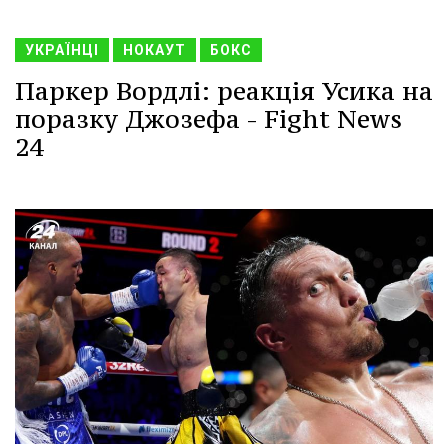
УКРАЇНЦІ
НОКАУТ
БОКС
Паркер Вордлі: реакція Усика на
поразку Джозефа - Fight News
24