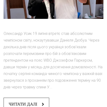
Олександр Усик 19 липня втретє став абсолютним
чемпіоном світу, нокаутувавши Даніеля Дюбуа. Через
декілька днів після цього українця зобов'язали
розпочати перемовини про бій з обов'язковим
претендентом на пояс WBO Джозефом Паркером,
давши термін у місяць для досягнення домовленості. На
початку серпня команда чинного чемпіона у важкій вазі
звернулася з проханням про подовження терміну на 90
днів через травму спини У...
ЧИТАТИ ДАЛІ