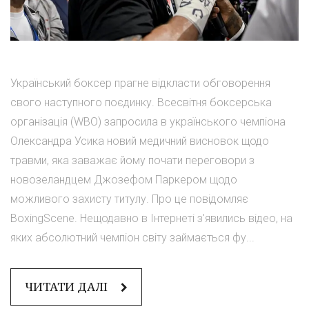
Український боксер прагне відкласти обговорення
свого наступного поєдинку. Всесвітня боксерська
організація (WBO) запросила в українського чемпіона
Олександра Усика новий медичний висновок щодо
травми, яка заважає йому почати переговори з
новозеландцем Джозефом Паркером щодо
можливого захисту титулу. Про це повідомляє
BoxingScene. Нещодавно в Інтернеті з'явились відео, на
яких абсолютний чемпіон світу займається фу...
ЧИТАТИ ДАЛІ