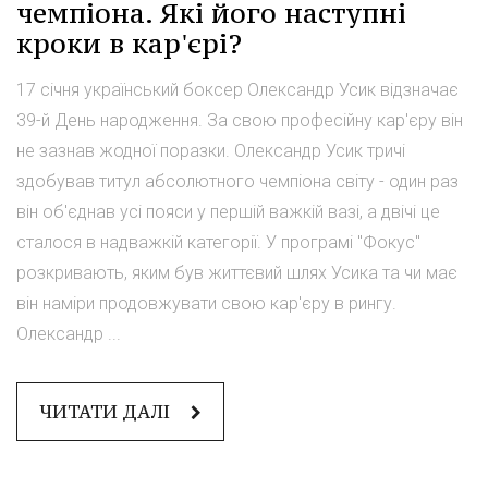
чемпіона. Які його наступні
кроки в кар'єрі?
17 січня український боксер Олександр Усик відзначає
39-й День народження. За свою професійну кар'єру він
не зазнав жодної поразки. Олександр Усик тричі
здобував титул абсолютного чемпіона світу - один раз
він об'єднав усі пояси у першій важкій вазі, а двічі це
сталося в надважкій категорії. У програмі "Фокус"
розкривають, яким був життєвий шлях Усика та чи має
він наміри продовжувати свою кар'єру в рингу.
Олександр ...
ЧИТАТИ ДАЛІ