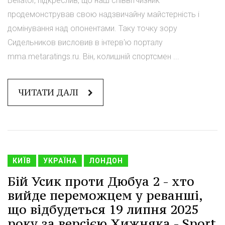
Bellator, підкреслив, що наш співвітчизник
продемонстрував свою надзвичайну майстерність і
домінування над опонентами. Таку точку зору
Сидельников висловив в інтерв'ю порталу
mma.metaratings.ru. Він, колишній спортсмен ...
ЧИТАТИ ДАЛІ
КИЇВ
УКРАЇНА
ЛОНДОН
Бій Усик проти Дюбуа 2 - хто
вийде переможцем у реванші,
що відбудеться 19 липня 2025
року за версією Хижняка - Sport