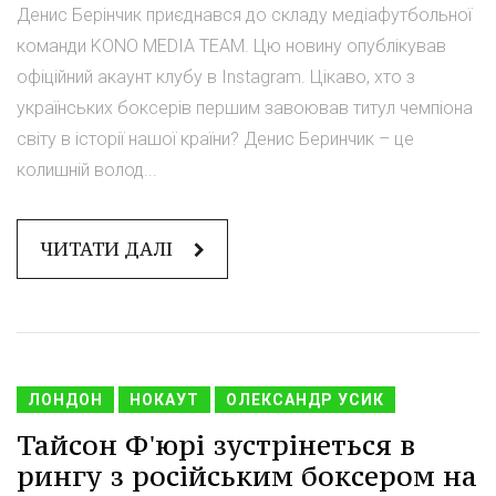
Денис Берінчик приєднався до складу медіафутбольної
команди KONO MEDIA TEAM. Цю новину опублікував
офіційний акаунт клубу в Instagram. Цікаво, хто з
українських боксерів першим завоював титул чемпіона
світу в історії нашої країни? Денис Беринчик – це
колишній волод...
ЧИТАТИ ДАЛІ
ЛОНДОН
НОКАУТ
ОЛЕКСАНДР УСИК
Тайсон Ф'юрі зустрінеться в
рингу з російським боксером на