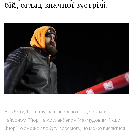
бій, огляд значної зустрічі.
У суботу, 11 квітня, заплановано поєдинок між
Тайсоном Ф'юрі та Арсланбеком Махмудовим. Якщо
Ф'юрі не зможе здобути перемогу, це може виявитися