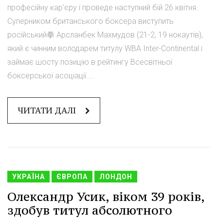
професійну кар'єру і проведе наступний бій 26 квітня.
Суперником британського боксера виступить
російський拳 Арсланбек Махмудов (21-2, 19 нокаутів),
який є чинним володарем титулу WBA Inter-Continental і
займає шосту позицію в рейтингу Всесвітньої
боксерської асоціації....
ЧИТАТИ ДАЛІ
УКРАЇНА
ЄВРОПА
ЛОНДОН
Олександр Усик, віком 39 років,
здобув титул абсолютного