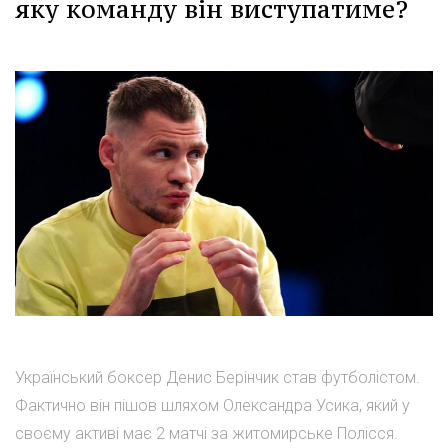
яку команду він виступатиме?
Український боксер Денис Берінчик став футболістом.
Фактично він пішов шляхом Олександра Усика, який у
своєму активі має 2 матчі за житомирське Полісся.