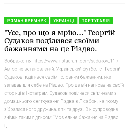
РОМАН ЯРЕМЧУК
УКРАЇНЦІ
ПОРТУГАЛІЯ
"Усе, про що я мрію..." Георгій
Судаков поділився своїми
бажаннями на це Різдво.
Зображення: https://www.instagram.com/sudakov_11 /
Автор не встановлений. Український футболіст Георгій
Судаков поділився своїм головним бажанням, яке
загадав для себе на Різдво. Про це він написав на своїй
сторінці в Інстаграм. Судаков поділився світлинами з
домашнього святкування Різдва в Лісабоні, на якому
зібралися його дружина, діти та друзі. Він супроводив
знімки таким підписом: "Моє єдине бажання на Різдво –
ц...