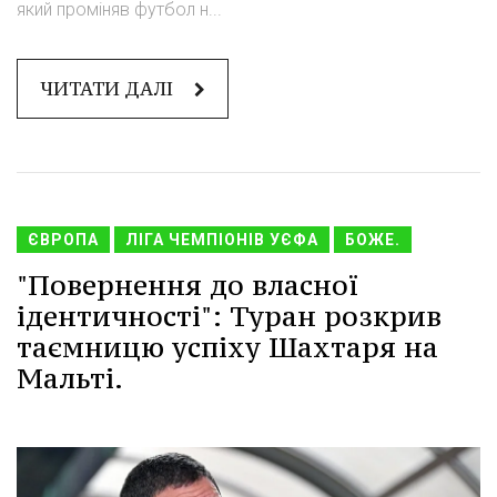
який проміняв футбол н...
ЧИТАТИ ДАЛІ
ЄВРОПА
ЛІГА ЧЕМПІОНІВ УЄФА
БОЖЕ.
"Повернення до власної
ідентичності": Туран розкрив
таємницю успіху Шахтаря на
Мальті.