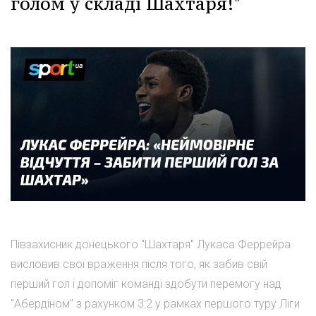
голом у складі Шахтаря!"
Півзахисник донецького "Шахтаря" Лукаса Феррейра
висловив свої враження після того, як забив свій
перший гол і допоміг команді здобути перемогу над
"Абердіном" з рахунком 3:2 у рамках першого туру Ліги