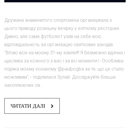
Дружина знаменитого спортсмена організувала з
цього приводу розкішну вечірку у елітному ресторані.
Дивно, але саме футболіст узяв на себе всю
відповідальність за організацію святкових заходів.
"Вітаю всіх на моєму 31-му ювілеї!!! Я безмежно вдячна і
щаслива за кожного з вас і за всі моменти✨ Особлива
подяка моєму коханому @paulpogba за те, що це стало
можливим", - поділилася Зулай. Досліджуйте більше
захоплюючих св...
ЧИТАТИ ДАЛІ