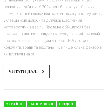
Ці знаменитості ухвалили рішення завершити свої
романтичні зв'язки. У 2024 році багато українських
знаменитостей відзначили важливі події у своєму житті,
уклавши нові шлюби та ділячись щасливими
миттєвостями з весіль. Проте не обійшлося і без
прикрих новин про розлучення серед пар, які тривалий
час вважалися прикладом міцності. Війна, стрес,
конфлікти, зради та відстань – це лише кілька факторів,
які вплинули на рі...
ЧИТАТИ ДАЛІ
УКРАЇНЦІ
ЗАПОРІЖЖЯ
РІЗДВО