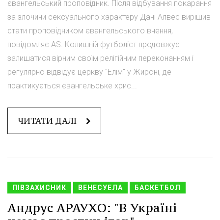
євангельський проповідник. Після відбування покарання
за злочини сексуального характеру Дані Алвес вирішив
стати проповідником євангельського вчення,
повідомляє AS. Колишній футболіст продовжує
залишатися вірним своїм релігійним переконанням і
регулярно відвідує церкву "Елім" у Жироні, де
практикується євангельське хрис...
ЧИТАТИ ДАЛІ
ПІВЗАХИСНИК
ВЕНЕСУЕЛА
БАСКЕТБОЛ
Андрус АРАУХО: "В Україні