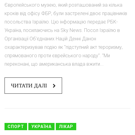
Європейського музею, який розташований за кілька
кроків від офісу ФБР, були застрелені двоє працівників
посольства Ізраїлю. Цю інформацію передає РБК-
Україна, посилаючись на Sky News. Посол Ізраїлю в
Організації Об'єднаних Націй Денні Данон
охарактеризував подію як "підступний акт тероризму,
спрямованого проти єврейського народу". "Ми
переконані, що американська влада вжити...
ЧИТАТИ ДАЛІ
СПОРТ
УКРАЇНА
ЛІКАР