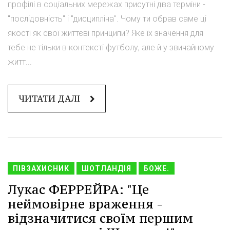
профілі в соціальних мережах присутні два терміни -
"послідовність" і "дисципліна". Чому ти обрав саме ці
якості як свої життєві принципи? Яке їх значення для
тебе не тільки в контексті футболу, але й у звичайному
житт...
ЧИТАТИ ДАЛІ
ПІВЗАХИСНИК
ШОТЛАНДІЯ
БОЖЕ.
Лукас ФЕРРЕЙРА: "Це
неймовірне враження -
відзначитися своїм першим