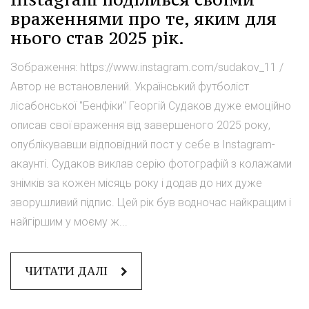
враженнями про те, яким для
нього став 2025 рік.
Зображення: https://www.instagram.com/sudakov_11 /
Автор не встановлений. Український футболіст
лісабонської "Бенфіки" Георгій Судаков дуже емоційно
описав свої враження від завершеного 2025 року,
опублікувавши відповідний пост у себе в Instagram-
акаунті. Судаков виклав серію фотографій з колажами
знімків за кожен місяць року і додав до них дуже
зворушливий підпис. Цей рік був водночас найкращим і
найгіршим у моєму ж...
ЧИТАТИ ДАЛІ