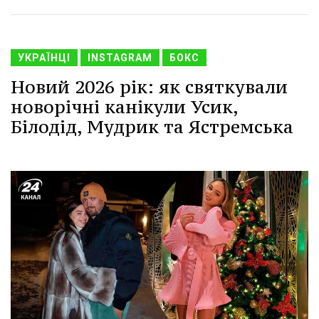
УКРАЇНЦІ
INSTAGRAM
БОКС
Новий 2026 рік: як святкували
новорічні канікули Усик,
Білодід, Мудрик та Ястремська