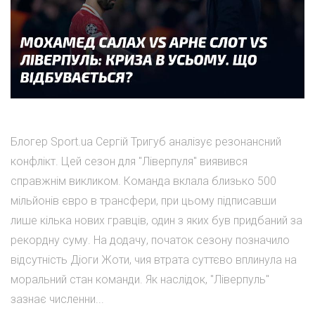
Блогер Sport.ua Сергій Тригуб аналізує резонансний
конфлікт. Цей сезон для "Ліверпуля" виявився
справжнім викликом. Команда вклала близько 500
мільйонів євро в трансфери, при цьому підписавши
лише кілька нових гравців, один з яких був придбаний за
рекордну суму. На додачу, початок сезону позначило
відсутність Діоги Жоти, чия втрата суттєво вплинула на
моральний стан команди. Як наслідок, "Ліверпуль"
зазнає численни...