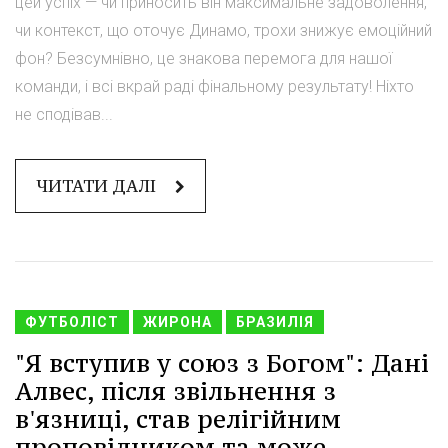
цей успіх — чи приносить він максимальне задоволення,
чи контекст, що оточує Динамо, трохи знижує емоційний
фон? Безсумнівно, це знакова перемога для нашої
команди, і всі вкрай раді фінальному результату! Ніхто
не сподівав...
ЧИТАТИ ДАЛІ
ФУТБОЛІСТ
ЖИРОНА
БРАЗИЛІЯ
"Я вступив у союз з Богом": Дані
Алвес, після звільнення з
в'язниці, став релігійним
проповідником та може