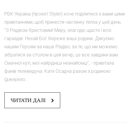
РБК-Україна (проект Styler) хоче поділитися з вами цими
привітаннями, щоб принести частинку тепла у цей день.
"З Різдвом Христовим! Миру, злагоди, щастя і всіх
гараздів. Нехай Бог береже ваші родини. Дякуємо
нашим Героям за наше Різдво, за те, що ми можемо
зібратися за столом в цей вечір, це все завдяки вам.
Смачної куті, мої найрідніші незнайомці", - привітала
фанів телеведуча. Катя Осадча разом з родиною
(джерело...
ЧИТАТИ ДАЛІ