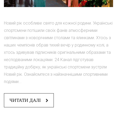
Новий рік особливе свято для кожної родини. Українські
спортсмени потішили своїх фанів атмосферними
світлинами з новорічними столами та ялинками. Хтось з
наших чемпіонів обрав тихий вечір у родинному колі, а
хтось здивував підписників оригінальними образами та
несподіваними локаціями. 24 Канал підготував
традиційну добірку, як українські спортсмени зустріли
Новий рік. Ознайомтеся з найзначнішими спортивними
подіями...
ЧИТАТИ ДАЛІ