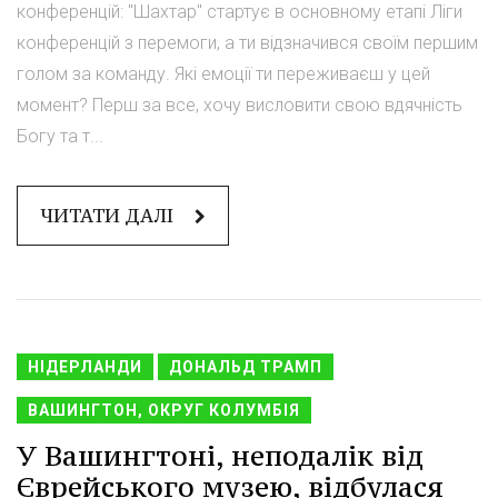
конференцій: "Шахтар" стартує в основному етапі Ліги
конференцій з перемоги, а ти відзначився своїм першим
голом за команду. Які емоції ти переживаєш у цей
момент? Перш за все, хочу висловити свою вдячність
Богу та т...
ЧИТАТИ ДАЛІ
НІДЕРЛАНДИ
ДОНАЛЬД ТРАМП
ВАШИНГТОН, ОКРУГ КОЛУМБІЯ
У Вашингтоні, неподалік від
Єврейського музею, відбулася