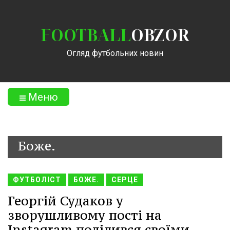
FOOTBALL
OBZOR
Огляд футбольних новин
Меню
Боже.
ФУТБОЛІСТ
БОЖЕ.
СЕРЦЕ
Георгій Судаков у
зворушливому пості на
Instagram поділився своїми