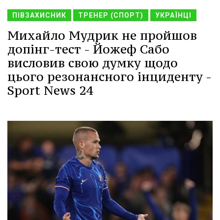
ПІВЗАХИСНИК
ТРЕНЕР (СПОРТ)
УКРАЇНЦІ
Михайло Мудрик не пройшов
допінг-тест - Йожеф Сабо
висловив свою думку щодо
цього резонансного інциденту -
Sport News 24