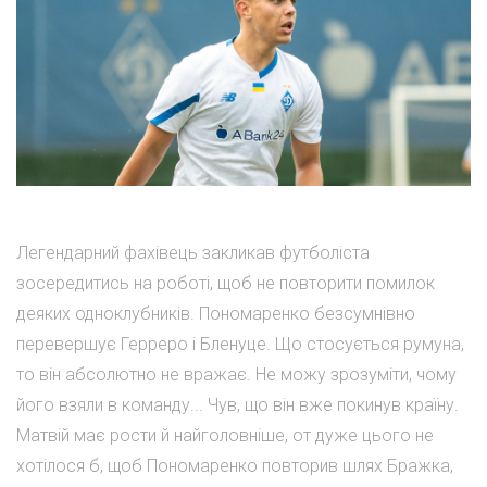
Легендарний фахівець закликав футболіста
зосередитись на роботі, щоб не повторити помилок
деяких одноклубників. Пономаренко безсумнівно
перевершує Герреро і Бленуце. Що стосується румуна,
то він абсолютно не вражає. Не можу зрозуміти, чому
його взяли в команду... Чув, що він вже покинув країну.
Матвій має рости й найголовніше, от дуже цього не
хотілося б, щоб Пономаренко повторив шлях Бражка,