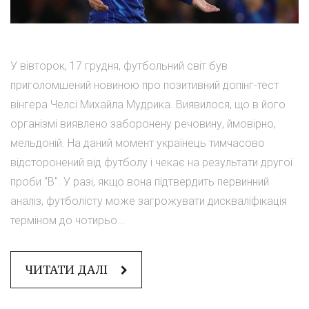
У вівторок, 17 грудня, футбольний світ був
приголомшений новиною про позитивний допінг-тест
вінгера Челсі Михайла Мудрика. Виявилося, що в його
організмі виявлено заборонену речовину, ймовірно,
мельдоній. На даний момент українець тимчасово
відсторонений від футболу і чекає на результати другої
проби "B". У разі, якщо вона підтвердить первинний
аналіз, футболісту може загрожувати дискваліфікація
терміном до чотирьо...
ЧИТАТИ ДАЛІ