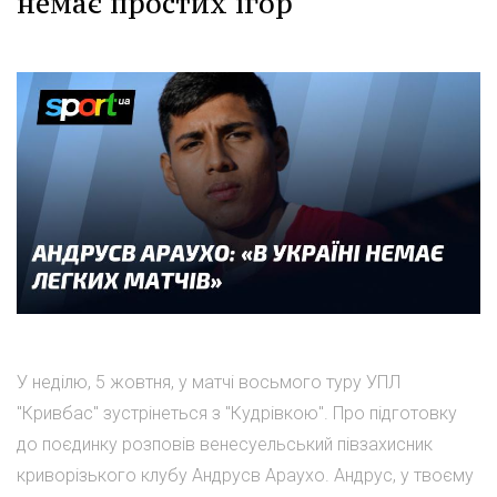
немає простих ігор"
У неділю, 5 жовтня, у матчі восьмого туру УПЛ
"Кривбас" зустрінеться з "Кудрівкою". Про підготовку
до поєдинку розповів венесуельський півзахисник
криворізького клубу Андрусв Араухо. Андрус, у твоєму