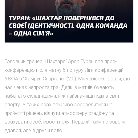
Головний тренер "Шахтаря" Арда Туран дав прес-
конференцію після матчу 5-го туру Ліги конференцій
УЄФА з "Хамрун Спартанс" (2:0): Ми усвідомлювали, що
нас чекає непроста гра. Деякі з матчів бувають
набагато складнішими, ніж найзначніші події в світі
спорту. У таких іграх важливо зосередитися на
прийнятті рішень, відчути атмосферу стадіону та
врахувати особливості поля. Перший тайм не зовсім
вдався, але в другій поло...