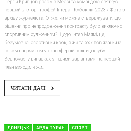
Сергій Кривцов разом з Мессі та командою святкує
перший в історії трофей Інтера - Кубок ліг 2023 / Фото з
архіву журналіста. Отже, чи можна стверджувати, що
рішення про непродовження контракту було виключно
спортивним судженням? Щодо Інтер Маямі, це,
безумовно, спортивний крок, який також пов'язаний із
новим напрямком у трансферній політиці клубу.
Водночас, у випадках з іншими варіантами, на перший
план виходили жи...
ЧИТАТИ ДАЛІ
ДОНЕЦЬК
АРДА ТУРАН
СПОРТ