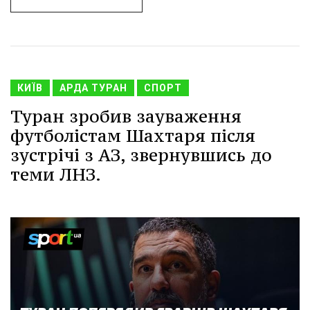
КИЇВ
АРДА ТУРАН
СПОРТ
Туран зробив зауваження
футболістам Шахтаря після
зустрічі з АЗ, звернувшись до
теми ЛНЗ.