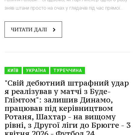
зняв штани просто на очах у глядачів під час прямої...
ЧИТАТИ ДАЛІ
КИЇВ
УКРАЇНА
ТУРЕЧЧИНА
"Свій дебютний штрафний удар
я реалізував у матчі з Буде-
Глімтом": залишив Динамо,
працював під керівництвом
Ротаня, Шахтар - на вищому
рівні, з Другої ліги до Брюгге - 3
квітня 2026 - Футбол 24.