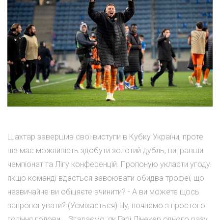
Шахтар завершив свої виступи в Кубку України, проте
ще має можливість здобути золотий дубль, вигравши
чемпіонат та Лігу конференцій. Пропоную укласти угоду:
якщо команді вдасться завоювати обидва трофеї, що
незвичайне ви обіцяєте вчинити? - А ви можете щось
запропонувати? (Усміхається) Ну, почнемо з простого:
гоління голови... Згадаємо, як Гарі Лінекер одного разу