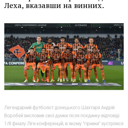
Леха, вказавши на винних.
Легендарний футболіст донецького Шахтаря Андрій
Воробей висловив свої думки після поєдинку-відповіді
1/8 фіналу Ліги конференцій, в якому "гірники" зустрілися