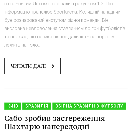
з польським Лехом і програли з рахунком 1:2. Цю
інформацію транслює Sportarena. Колишній нападник
був розчарований виступом рідної команди. Він
висловив невдоволення ставленням до гри футболістів
та вважає, що велика відповідальність за поразку
лежить на голо...
ЧИТАТИ ДАЛІ
КИЇВ
БРАЗИЛІЯ
ЗБІРНА БРАЗИЛІЇ З ФУТБОЛУ
Сабо зробив застереження
Шахтарю напередодні