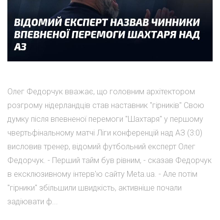
Олег Федорчук вважає, що головним архітектором
розгрому нідерландців став наставник "гірників" Свою
думку після впевненої перемоги "Шахтаря" у першому
чвертьфінальному матчі Ліги конференцій над АЗ (3:0)
висловив тренер, відомий футбольний експерт Олег
Федорчук. - Перший тайм був рівним, - сказав Федорчук
в ексклюзивному інтерв'ю сайту Meta.ua. - Але потім
"гірники" збільшили швидкість, активніше почали
задіювати ф...