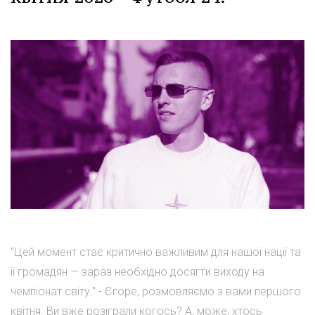
"Цей момент стає критично важливим для нашої нації та
її громадян — зараз необхідно досягти виходу на
чемпіонат світу." - Єгоре, розмовляємо з вами першого
квітня. Ви вже розіграли когось? А, може, хтось