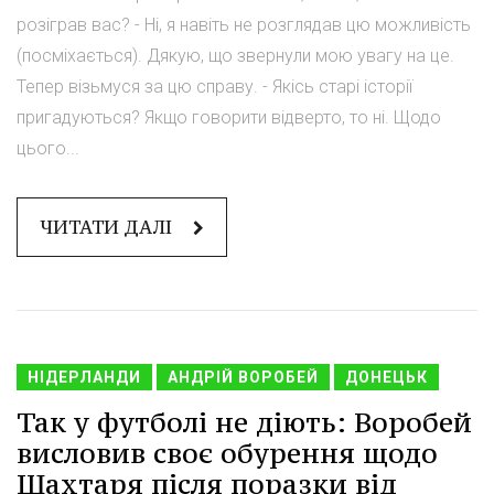
розіграв вас? - Ні, я навіть не розглядав цю можливість
(посміхається). Дякую, що звернули мою увагу на це.
Тепер візьмуся за цю справу. - Якісь старі історії
пригадуються? Якщо говорити відверто, то ні. Щодо
цього...
ЧИТАТИ ДАЛІ
НІДЕРЛАНДИ
АНДРІЙ ВОРОБЕЙ
ДОНЕЦЬК
Так у футболі не діють: Воробей
висловив своє обурення щодо
Шахтаря після поразки від