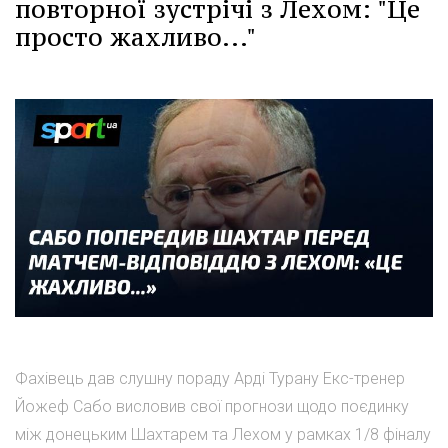
повторної зустрічі з Лехом: "Це
просто жахливо..."
Фахівець дав слушну пораду Арді Турану Екс-тренер
Йожеф Сабо висловив свої прогнози щодо поєдинку
між донецьким Шахтарем та Лехом у рамках 1/8 фіналу