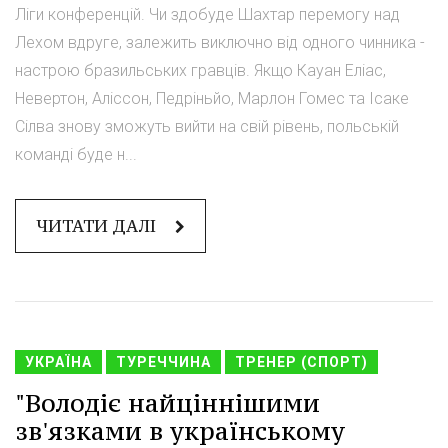
Ліги конференцій. Чи здобуде Шахтар перемогу над
Лехом вдруге, залежить виключно від одного чинника -
настрою бразильських гравців. Якщо Кауан Еліас,
Невертон, Аліссон, Педріньйо, Марлон Гомес та Ісаке
Сілва знову зможуть вийти на свій рівень, польській
команді буде н...
ЧИТАТИ ДАЛІ
УКРАЇНА
ТУРЕЧЧИНА
ТРЕНЕР (СПОРТ)
"Володіє найціннішими
зв'язками в українському