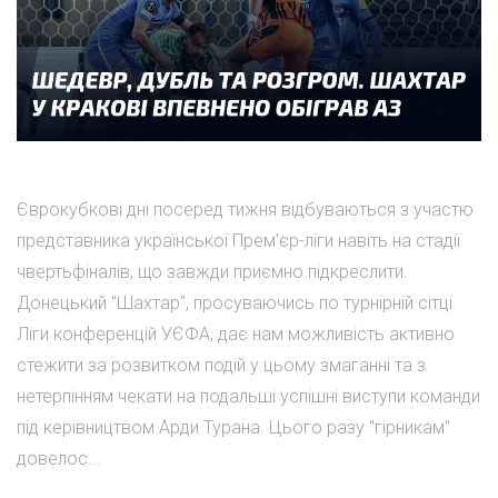
Єврокубкові дні посеред тижня відбуваються з участю
представника української Прем'єр-ліги навіть на стадії
чвертьфіналів, що завжди приємно підкреслити.
Донецький "Шахтар", просуваючись по турнірній сітці
Ліги конференцій УЄФА, дає нам можливість активно
стежити за розвитком подій у цьому змаганні та з
нетерпінням чекати на подальші успішні виступи команди
під керівництвом Арди Турана. Цього разу "гірникам"
довелос...