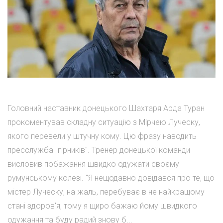
Головний наставник донецького Шахтаря Арда Туран
прокоментував складну ситуацію з Мірчею Луческу,
якого перевели у штучну кому. Цю фразу наводить
пресслужба "гірників". Тренер донецької команди
висловив побажання швидко одужати своєму
румунському колезі. "Я нещодавно довідався про те, що
містер Луческу, на жаль, перебуває в не найкращому
стані здоров'я, тому я щиро бажаю йому швидкого
одужання та буду радий знову б...