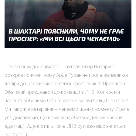
Півзахисник донецького Шахтаря Єгор Назарина
розкрив причини, чому Арда Туран не проявляє великої
довіри до нігерійського легіонера "гірників" Проспера
Оба, який приєднався до команди з ЛНЗ. Коли ж ми
нарешті побачимо Оба в новенькій футболці Шахтаря?
Ми також з нетерпінням чекаємо цього моменту. Проте
усвідомлюємо, що йому знадобиться деякий час для
адаптації. Адже стиль гри в ЛНЗ суттєво відрізняється
від того, щ...