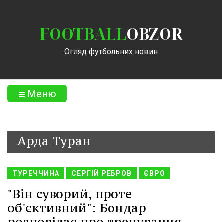
FOOTBALL
OBZOR
Огляд футбольних новин
Меню
Арда Туран
ТУРЕЧЧИНА
СЕРГІЙ РЕБРОВ
ЄВРО
"Він суворий, проте
об'єктивний": Бондар
розповідає про тренування