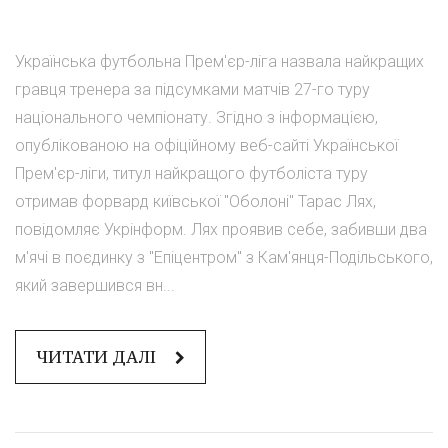
Українська футбольна Прем'єр-ліга назвала найкращих
гравця тренера за підсумками матчів 27-го туру
національного чемпіонату. Згідно з інформацією,
опублікованою на офіційному веб-сайті Української
Прем'єр-ліги, титул найкращого футболіста туру
отримав форвард київської "Оболоні" Тарас Лях,
повідомляє Укрінформ. Лях проявив себе, забивши два
м'ячі в поєдинку з "Епіцентром" з Кам'янця-Подільського,
який завершився вн...
ЧИТАТИ ДАЛІ