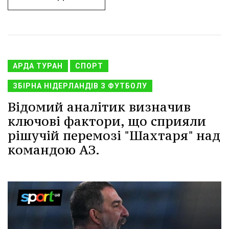
АРДА ТУРАН
СПОРТ
ЗБІРНА НІДЕРЛАНДІВ З ФУТБОЛУ
Відомий аналітик визначив
ключові фактори, що сприяли
рішучій перемозі "Шахтаря" над
командою АЗ.