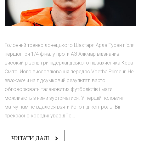
Головний тренер донецького Шахтаря Арда Туран після
першої гри 1/4 фіналу проти АЗ Алкмар відзначив
високий рівень гри нідерландського півзахисника Кеса
Сміта. Його висловлювання передає VoetbalPrimeur. Не
зважаючи на підсумковий результат, варто
обговорювати талановитих футболістів і мати
можливість з ними зустрічатися. У першій половині
матчу нам не вдалося взяти його під контроль. Він
прекрасно координував дії с...
ЧИТАТИ ДАЛІ