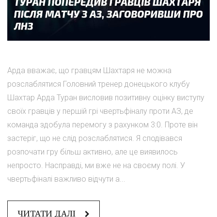
Арда вважає, що гравцям Шахтаря не можна
розслаблятися Головний тренер донецького клубу
Шахтар Арда Туран висловив позитивну оцінку виступу
своїх гравців у першій грі чвертьфіналу проти АЗ, де
команда здобула перемогу з рахунком 3:0. Проте він
застеріг, що не слід розслаблятися. Я сподівався
розпочати гру більш активно, але це виявилось
непросто. Насправді, ми вже не на своєму полі. У
чвертьфіналі важливо відчути а...
ЧИТАТИ ДАЛІ