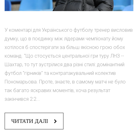
У коментарі для Українського футболу тренер висловив
думку, що в поєдинку між лідерами чемпіонату йому
хотілося б спостерігати за більш якісною грою обох
команд. "Що стосується центральної гри туру ЛНЗ --
Шахтар, то тут зустрілися два різні стилі: домінантний
футбол "гірників" та контратакувальний колектив
Пономарьова. Проте, знаєте, в самому матчі не було
так багато яскравих моментів, хоча результат
закінчився 2:2...
ЧИТАТИ ДАЛІ