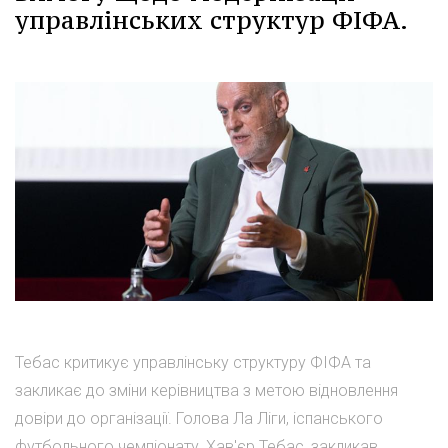
управлінських структур ФІФА.
Тебас критикує управлінську структуру ФІФА та
закликає до зміни керівництва з метою відновлення
довіри до організації. Голова Ла Ліги, іспанського
футбольного чемпіонату, Хав'єр Тебас, закликав