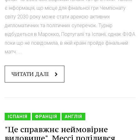
є інформація, що місце для фінальної гри Чемпіонату
світу 2030 року може стати ареною активних
дипломатичних та політичних суперечок. Турнір
відбудеться в Марокко, Португалії та Іспанії, однак ФІФА
поки що не повідомила, в якій країні пройде фінальний
матч. ...
ЧИТАТИ ДАЛІ
ІСПАНІЯ
ФРАНЦІЯ
АНГЛІЯ
"Це справжнє неймовірне
видовище". Мессі поділився