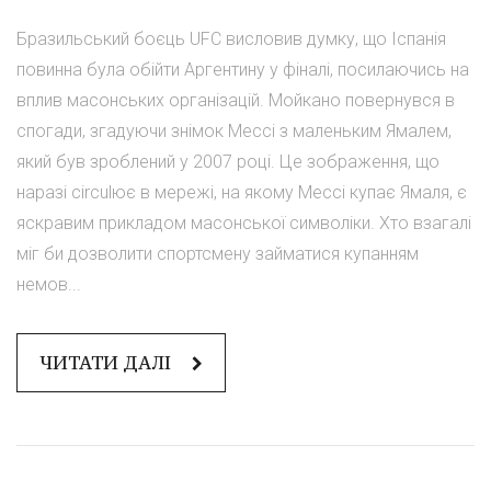
Бразильський боєць UFC висловив думку, що Іспанія
повинна була обійти Аргентину у фіналі, посилаючись на
вплив масонських організацій. Мойкано повернувся в
спогади, згадуючи знімок Мессі з маленьким Ямалем,
який був зроблений у 2007 році. Це зображення, що
наразі circulює в мережі, на якому Мессі купає Ямаля, є
яскравим прикладом масонської символіки. Хто взагалі
міг би дозволити спортсмену займатися купанням
немов...
ЧИТАТИ ДАЛІ