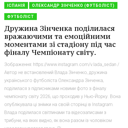
ІСПАНІЯ
ОЛЕКСАНДР ЗІНЧЕНКО (ФУТБОЛІСТ)
ФУТБОЛІСТ
Дружина Зінченка поділилася
вражаючими та емоційними
моментами зі стадіону під час
фіналу Чемпіонату світу.
Зображення: https://www.instagram.com/v.lada_sedan /
Автор не встановлений Влада Зінченко, дружина
українського футболіста Олександра Зінченка,
поділилася з підписниками новими фото з фіналу
чемпіонату світу 2026, що проходив у Нью-Йорку. Вона
опублікувала ці знімки на своїй сторінці в Instagram.
Влада поділилася світлинами та відеозаписами з
трибуни, на яких видно, як вона разом із чоловіком