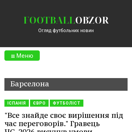
FOOTBALL
OBZOR
Огляд футбольних новин
Меню
Барселона
ІСПАНІЯ
ЄВРО
ФУТБОЛІСТ
"Все знайде своє вирішення під
час переговорів." Гравець
ЧС-2026 висунув умови