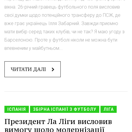
вікна. 26-річний гравець футбольного поля висловив
свої думки щодо потенційного трансферу до ПСЖ, де
вже грає українець Ілля Забарний. Завжди приємно
мати вибір серед таких клубів, чи не так? Я маю угоду з
Барселоною. Проте у футболі ніколи не можна бути
впевненим у майбутньом...
ЧИТАТИ ДАЛІ
ІСПАНІЯ
ЗБІРНА ІСПАНІЇ З ФУТБОЛУ
ЛІГА
Президент Ла Ліги висловив
вимогу щодо модернізації