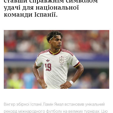
ставши справжнім символом
удачі для національної
команди Іспанії.
Вінгер збірної Іспанії Ламін Ямал встановив унікальний
рекорд міжнародного футболу на великих турнірах. Цю