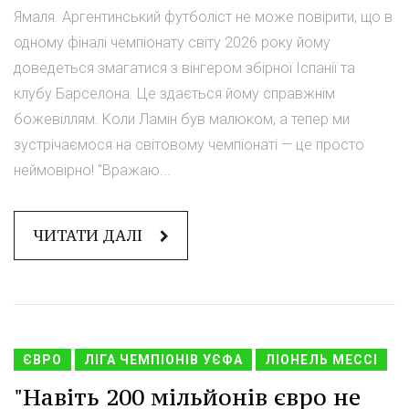
Ямаля. Аргентинський футболіст не може повірити, що в
одному фіналі чемпіонату світу 2026 року йому
доведеться змагатися з вінгером збірної Іспанії та
клубу Барселона. Це здається йому справжнім
божевіллям. Коли Ламін був малюком, а тепер ми
зустрічаємося на світовому чемпіонаті — це просто
неймовірно! "Вражаю...
ЧИТАТИ ДАЛІ
ЄВРО
ЛІГА ЧЕМПІОНІВ УЄФА
ЛІОНЕЛЬ МЕССІ
"Навіть 200 мільйонів євро не