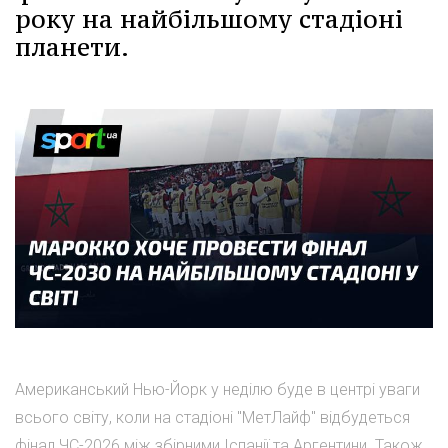
року на найбільшому стадіоні
планети.
Американський Нью-Йорк у неділю буде в центрі уваги
всього світу, коли на стадіоні "МетЛайф" відбудеться
фінал ЧС-2026 між збірними Іспанії та Аргентини. Також