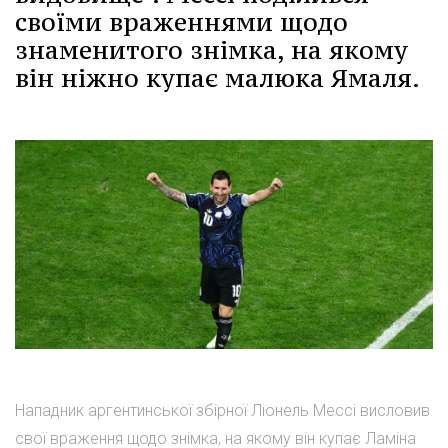
своїми враженнями щодо
знаменитого знімка, на якому
він ніжно купає малюка Ямаля.
Нападник аргентинської збірної Ліонель Мессі висловив
свої враження щодо знімка, на якому він купає Ламіна