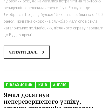
підозрілих осіб, які намагалися потрапити на територію
резиденції, перелазячи через стіну в Есплугес-де-
Льобрегат. Подія відбулася 15 червня приблизно о 4:00
ранку. Приватна охоронна служба Ямаля сповістила
каталонських поліцейських, після чого справу передали
до Відділу кримі...
ЧИТАТИ ДАЛІ
ПІВЗАХИСНИК
КИЇВ
АНГЛІЯ
Ямал досягнув
неперевершеного успіху,