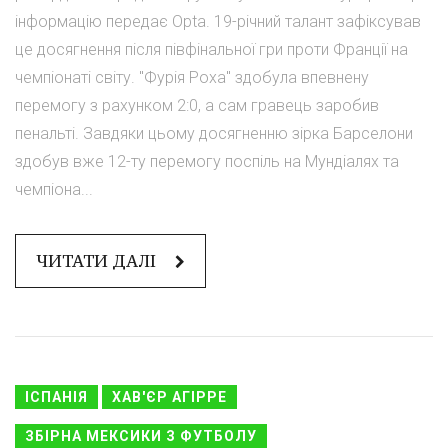
інформацію передає Opta. 19-річний талант зафіксував
це досягнення після півфінальної гри проти Франції на
чемпіонаті світу. "Фурія Роха" здобула впевнену
перемогу з рахунком 2:0, а сам гравець заробив
пенальті. Завдяки цьому досягненню зірка Барселони
здобув вже 12-ту перемогу поспіль на Мундіалях та
чемпіона...
ЧИТАТИ ДАЛІ
ІСПАНІЯ
ХАВ'ЄР АГІРРЕ
ЗБІРНА МЕКСИКИ З ФУТБОЛУ