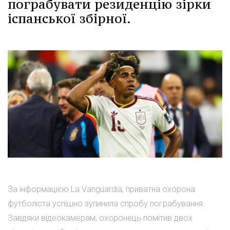
пограбувати резиденцію зірки
іспанської збірної.
За інформацією La Vanguardia, приватна охорона
футболіста успішно зупинила спробу пограбування.
Завдяки відеокамерам, охоронець помітив двох