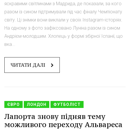
яскравими світлинами з Мадрида, де показали, за кого
разом із сином підтримували під час фіналу Чемпіонату
світу. Ці знімки вони виклали у своїх Instagram-історіях.
На одному з фото зафіксовано Луніна разом із сином
Андрієм-молодшим. Хлопець у формі збірної Іспанії, що
вка...
ЧИТАТИ ДАЛІ
ЄВРО
ЛОНДОН
ФУТБОЛІСТ
Лапорта знову підняв тему
можливого переходу Альвареса