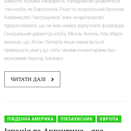
навколо Хуліана Альвареса. Нападником цікавляться
такі клуби, як Барселона, Реал та лондонський Арсенал.
Керівництво "матрацників" вже неодноразово
підкреслювало, що не має наміру відпускати форварда.
Генеральний директор клубу, Мігель Анхель Хіль Марін,
вважає, що Жоан Лапорта лише намагається
привернути увагу до себе своїми коментарями про
можливий перехід Альваре...
ЧИТАТИ ДАЛІ
ПІВДЕННА АМЕРИКА
ПІВЗАХИСНИК
ЄВРОПА