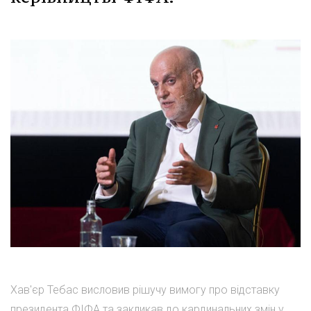
Хав'єр Тебас висловив рішучу вимогу про відставку
президента ФІФА та закликав до кардинальних змін у