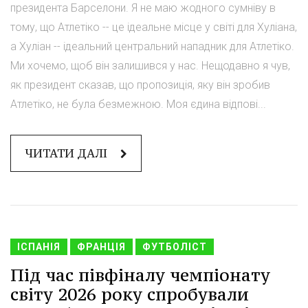
президента Барселони. Я не маю жодного сумніву в
тому, що Атлетіко -- це ідеальне місце у світі для Хуліана,
а Хуліан -- ідеальний центральний нападник для Атлетіко.
Ми хочемо, щоб він залишився у нас. Нещодавно я чув,
як президент сказав, що пропозиція, яку він зробив
Атлетіко, не була безмежною. Моя єдина відпові...
ЧИТАТИ ДАЛІ
ІСПАНІЯ
ФРАНЦІЯ
ФУТБОЛІСТ
Під час півфіналу чемпіонату
світу 2026 року спробували