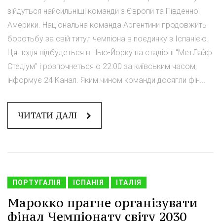
зійдуться найсильніші команди з Європи та Південної
Америки. Національна команда Аргентини продовжить
боротьбу за свій титул чемпіона в поєдинку з Іспанією.
Ця подія відбудеться в Нью-Йорку на стадіоні "МетЛайф
Стедіум" і розпочнеться о 22:00 за київським часом,
інформує 24 Канал. Яким чином команди досягли фін...
ЧИТАТИ ДАЛІ
ПОРТУГАЛІЯ
ІСПАНІЯ
ІТАЛІЯ
Марокко прагне організувати
фінал Чемпіонату світу 2030