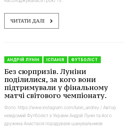
насолоджувалася грою. Пі...
ЧИТАТИ ДАЛІ
АНДРІЙ ЛУНІН
ІСПАНІЯ
ФУТБОЛІСТ
Без сюрпризів. Луніни
поділилися, за кого вони
підтримували у фінальному
матчі світового чемпіонату.
Фото: https://www.instagram.com/lunin_andrey / Автор
невідомий Футболіст з України Андрій Лунін та його
дружина Анастасія порадували шанувальників