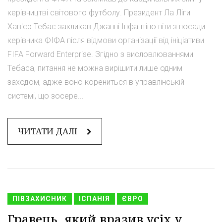
керівництві світового футболу. Президент Ла Ліги
Хав'єр Тебас закликав Джанні Інфантіно піти з посади
керівника ФІФА після відмови організації від ініціативи
FIFA Forward Enterprise. Згідно з висловлюваннями
Тебаса, питання не можна вирішити лише одним
заходом, адже воно корениться в управлінській
системі, що зосере...
ЧИТАТИ ДАЛІ
ПІВЗАХИСНИК
ІСПАНІЯ
ЄВРО
Гравець, який вразив усіх у