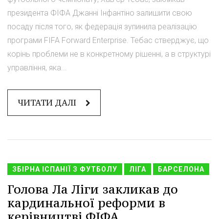
президента ФІФА Джанні Інфантіно залишити свою
посаду після того, як федерація зупинила реалізацію
програми FIFA Forward Enterprise. Тебас стверджує, що
корінь проблеми не в конкретному рішенні, а в структурі
управління, яка...
ЧИТАТИ ДАЛІ
ЗБІРНА ІСПАНІЇ З ФУТБОЛУ
ЛІГА
БАРСЕЛОНА
Голова Ла Ліги закликав до
кардинальної реформи в
керівництві ФІФА.