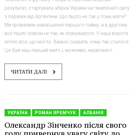
результат, стартувала збірна України на Чемпіонаті світу
з поразки від Аргентини. Що пішло не так у тому матчі?
Ми провалили завершення першого тайму, а в другому
все пішло зовсім не так, як планувалося. У наші ворота
летіло все, що могло. Важко сказати, чому так сталося.
Це був наш перший матч, і, можливо, нервозніст...
ЧИТАТИ ДАЛІ
УКРАЇНА
РОМАН ЯРЕМЧУК
АЛБАНІЯ
Олександр Зінченко після свого
голу привернув увагу світу до