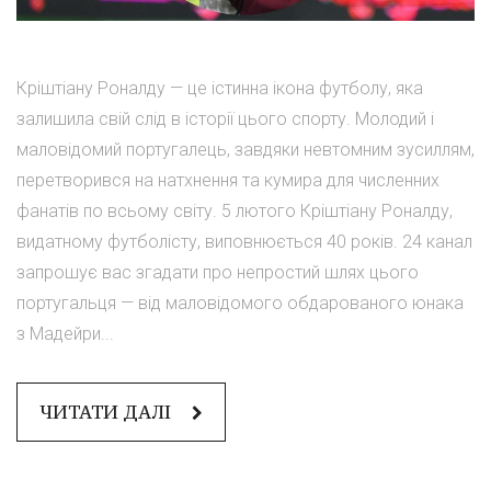
Кріштіану Роналду — це істинна ікона футболу, яка
залишила свій слід в історії цього спорту. Молодий і
маловідомий португалець, завдяки невтомним зусиллям,
перетворився на натхнення та кумира для численних
фанатів по всьому світу. 5 лютого Кріштіану Роналду,
видатному футболісту, виповнюється 40 років. 24 канал
запрошує вас згадати про непростий шлях цього
португальця — від маловідомого обдарованого юнака
з Мадейри...
ЧИТАТИ ДАЛІ