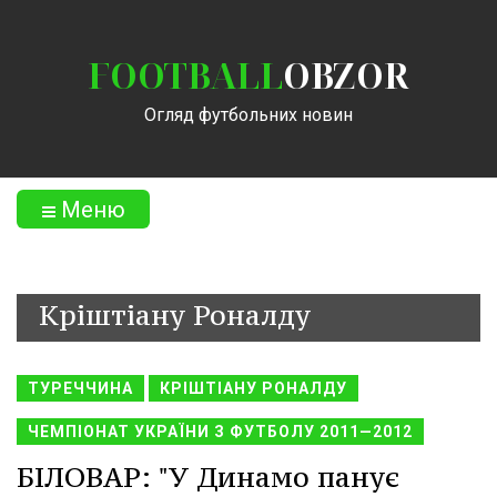
FOOTBALL
OBZOR
Огляд футбольних новин
Меню
Кріштіану Роналду
ТУРЕЧЧИНА
КРІШТІАНУ РОНАЛДУ
ЧЕМПІОНАТ УКРАЇНИ З ФУТБОЛУ 2011—2012
БІЛОВАР: "У Динамо панує