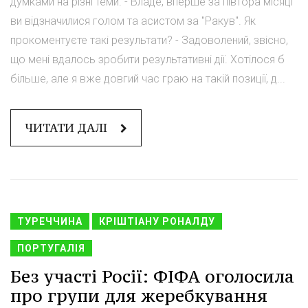
думками на різні теми. - Владе, вперше за півтора місяці
ви відзначилися голом та асистом за "Ракув". Як
прокоментуєте такі результати? - Задоволений, звісно,
що мені вдалось зробити результативні дії. Хотілося б
більше, але я вже довгий час граю на такій позиції, д...
ЧИТАТИ ДАЛІ
ТУРЕЧЧИНА
КРІШТІАНУ РОНАЛДУ
ПОРТУГАЛІЯ
Без участі Росії: ФІФА оголосила
про групи для жеребкування