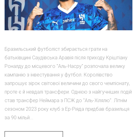
Бразильський футболіст збирається грати на
батьківщині Саудівська Аравія після приходу Кріштіану
Роналду до місцевого "Аль-Насру" розпочала велику
кампанію з інвестування у футбол. Королівство
запрошує зірок світової величини до свого чемпіонату,
проте є й невдалі трансфери. Однією з найгучніших подій
став трансфер Неймара з ПСЖ до "Аль-Хілялю". Літнім
сезоном 2023 року клуб з Ер-Ріяда придбав бразильця
за 90 мільй...