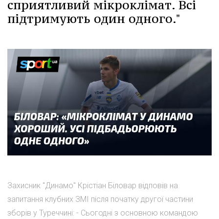
сприятливий мікроклімат. Всі
підтримують один одного."
Захисник "Динамо" Крістіан Біловар відповів на
запитання клубних ЗМІ після початку другої частини
зборів у Туреччині: - Сьогодні з основною командою