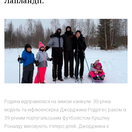
Лапландії.
Родина відправилася на зимові канікули. 30-річна
модель та інфлюенсерка Джорджина Родрігес разом із
39-річним португальським футболістом Кріштіну
Роналду виховують п'ятеро дітей. Джорджина є