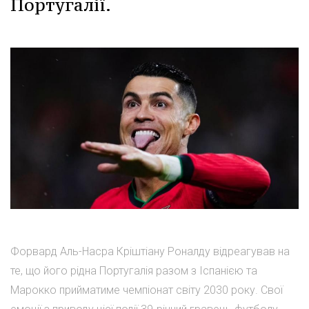
Португалії.
Форвард Аль-Насра Кріштіану Роналду відреагував на
те, що його рідна Португалія разом з Іспанією та
Марокко прийматиме чемпіонат світу 2030 року. Свої