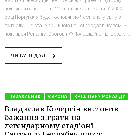
емоції з приводу цієї події 39-річний гравець футболу
поділився в Instagram. "Мрії втілилися в життя. У 2030
році Португалія буде господинею Чемпіонату світу з
футболу, і це стане причиною нашої гордості. Разом!" -
поділився Роналду. Сьогодні ФІФА офіційно підтвердил...
ЧИТАТИ ДАЛІ
ПІВЗАХИСНИК
ЄВРОПА
КРІШТІАНУ РОНАЛДУ
Владислав Кочергін висловив
бажання зіграти на
легендарному стадіоні
Сантьяго Бернабеу проти