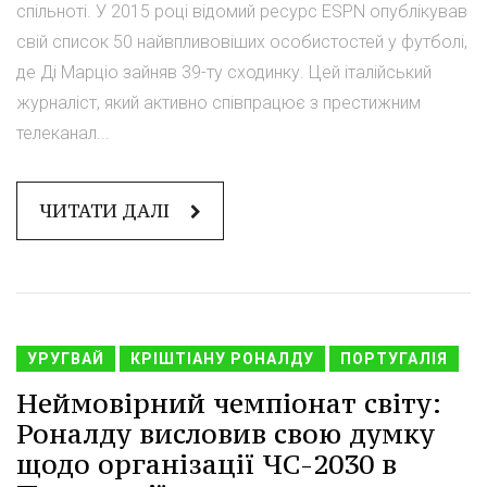
спільноті. У 2015 році відомий ресурс ESPN опублікував
свій список 50 найвпливовіших особистостей у футболі,
де Ді Марціо зайняв 39-ту сходинку. Цей італійський
журналіст, який активно співпрацює з престижним
телеканал...
ЧИТАТИ ДАЛІ
УРУГВАЙ
КРІШТІАНУ РОНАЛДУ
ПОРТУГАЛІЯ
Неймовірний чемпіонат світу:
Роналду висловив свою думку
щодо організації ЧС-2030 в