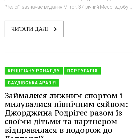
"Челсі", зазначає видання Mirror. 37-річний Мессі здобу...
ЧИТАТИ ДАЛІ
КРІШТІАНУ РОНАЛДУ
ПОРТУГАЛІЯ
САУДІВСЬКА АРАВІЯ
Займалися лижним спортом і
милувалися північним сяйвом:
Джорджина Родрігес разом із
своїми дітьми та партнером
відправилася в подорож до