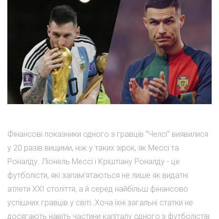
Фінансові показники одного з гравців "Челсі" виявилися
у 20 разів вищими, ніж у таких зірок, як Мессі та
Роналду. Ліонель Мессі і Кріштіану Роналду - це
футболісти, які запам'ятаються не лише як видатні
атлети XXI століття, а й серед найбільш фінансово
успішних гравців у світі. Хоча їхні загальні статки не
досягають навіть частини капіталу одного з футболістів