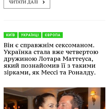
ЧИТАТИ ДАЛІ
КИЇВ
УКРАЇНЦІ
ЄВРОПА
Він є справжнім сексоманом.
Українка стала вже четвертою
дружиною Лотара Маттеуса,
який познайомив її з такими
зірками, як Мессі та Роналду.