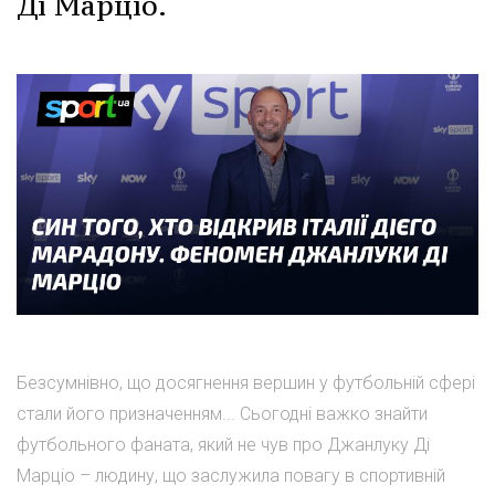
Ді Марціо.
Безсумнівно, що досягнення вершин у футбольній сфері
стали його призначенням... Сьогодні важко знайти
футбольного фаната, який не чув про Джанлуку Ді
Марціо – людину, що заслужила повагу в спортивній