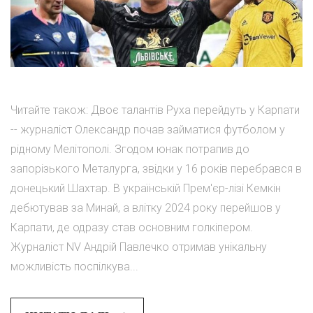
Читайте також: Двоє талантів Руха перейдуть у Карпати
-- журналіст Олександр почав займатися футболом у
рідному Мелітополі. Згодом юнак потрапив до
запорізького Металурга, звідки у 16 років перебрався в
донецький Шахтар. В українській Прем'єр-лізі Кемкін
дебютував за Минай, а влітку 2024 року перейшов у
Карпати, де одразу став основним голкіпером.
Журналіст NV Андрій Павлечко отримав унікальну
можливість поспілкува...