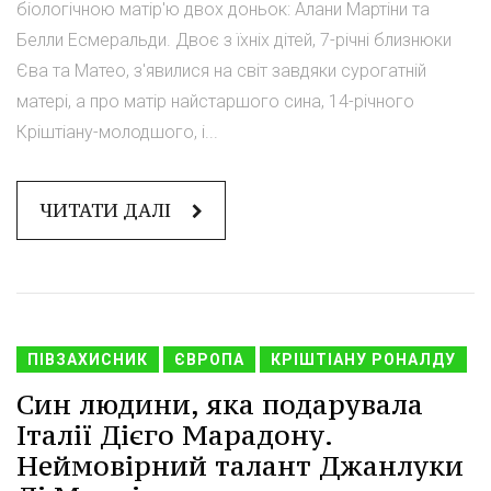
біологічною матір'ю двох доньок: Алани Мартіни та
Белли Есмеральди. Двоє з їхніх дітей, 7-річні близнюки
Єва та Матео, з'явилися на світ завдяки сурогатній
матері, а про матір найстаршого сина, 14-річного
Кріштіану-молодшого, і...
ЧИТАТИ ДАЛІ
ПІВЗАХИСНИК
ЄВРОПА
КРІШТІАНУ РОНАЛДУ
Син людини, яка подарувала
Італії Дієго Марадону.
Неймовірний талант Джанлуки