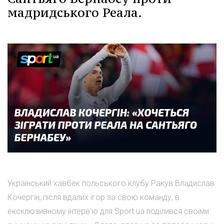
мадридського Реала.
Український хавбек польського клубу Ракув Владислав
Кочергін, після вдалих ігор за свою команду, в
ексклюзивному інтерв'ю для Sport.ua поділився своїми