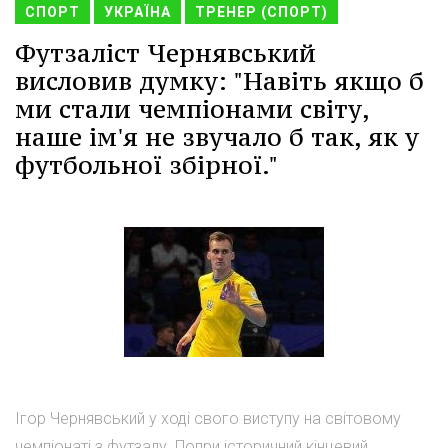
СПОРТ
УКРАЇНА
ТРЕНЕР (СПОРТ)
Футзаліст Чернявський
висловив думку: "Навіть якщо б
ми стали чемпіонами світу,
наше ім'я не звучало б так, як у
футбольної збірної."
Ігор Чернявський у ході свого виступу на світовому
чемпіонаті з футзалу. Попри історичний кінцевий