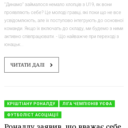
"Динамо" займалося немало хлопців з U19, як вони
проявляють себе? Це молоді гравці, які поки що не все
усвідомлюють, але їх поступово інтегрують до основної
команди. Якщо їх включать до складу, ми будемо з ними
активно співпрацювати. - Що найважче при переході з
юнацьк...
ЧИТАТИ ДАЛІ
КРІШТІАНУ РОНАЛДУ
ЛІГА ЧЕМПІОНІВ УЄФА
ФУТБОЛІСТ АСОЦІАЦІЇ
Роналду заявив, що вважає себе