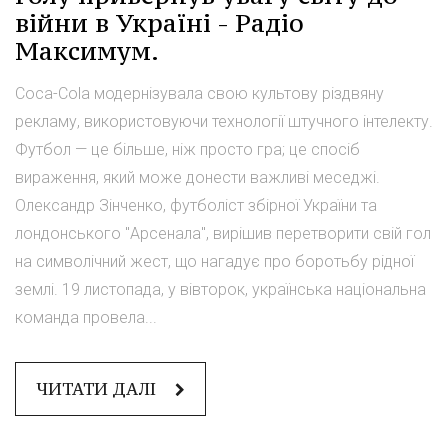
війни в Україні - Радіо
Максимум.
Coca-Cola модернізувала свою культову різдвяну
рекламу, використовуючи технології штучного інтелекту.
Футбол — це більше, ніж просто гра; це спосіб
вираження, який може донести важливі меседжі.
Олександр Зінченко, футболіст збірної України та
лондонського "Арсенала", вирішив перетворити свій гол
на символічний жест, що нагадує про боротьбу рідної
землі. 19 листопада, у вівторок, українська національна
команда провела...
ЧИТАТИ ДАЛІ