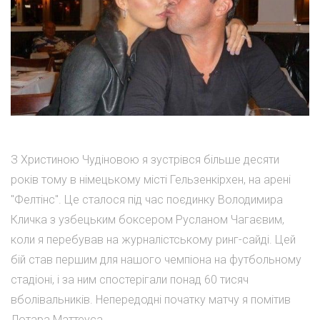
З Христиною Чудіновою я зустрівся більше десяти
років тому в німецькому місті Гельзенкірхен, на арені
"Фелтінс". Це сталося під час поєдинку Володимира
Кличка з узбецьким боксером Русланом Чагаєвим,
коли я перебував на журналістському ринг-сайді. Цей
бій став першим для нашого чемпіона на футбольному
стадіоні, і за ним спостерігали понад 60 тисяч
вболівальників. Непередодні початку матчу я помітив
Лотара Маттеуса, ...