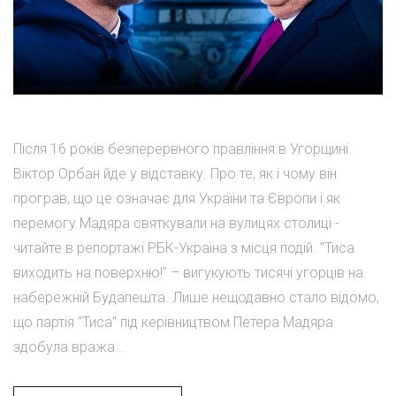
Після 16 років безперервного правління в Угорщині
Віктор Орбан йде у відставку. Про те, як і чому він
програв, що це означає для України та Європи і як
перемогу Мадяра святкували на вулицях столиці -
читайте в репортажі РБК-Україна з місця подій. "Тиса
виходить на поверхню!" – вигукують тисячі угорців на
набережній Будапешта. Лише нещодавно стало відомо,
що партія "Тиса" під керівництвом Петера Мадяра
здобула вража...