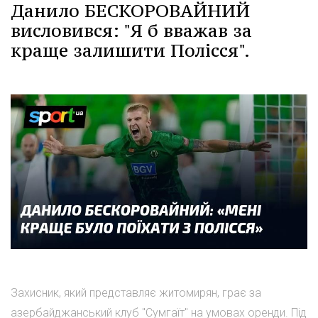
Данило БЕСКОРОВАЙНИЙ
висловився: "Я б вважав за
краще залишити Полісся".
Захисник, який представляє житомирян, грає за
азербайджанський клуб "Сумгаїт" на умовах оренди. Під