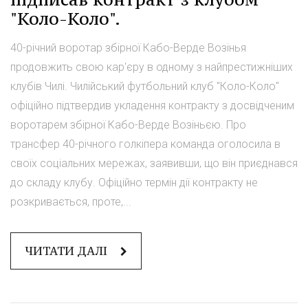
"Коло-Коло".
40-річний воротар збірної Кабо-Верде Возінья
продовжить свою кар'єру в одному з найпрестижніших
клубів Чилі. Чилійський футбольний клуб "Коло-Коло"
офіційно підтвердив укладення контракту з досвідченим
воротарем збірної Кабо-Верде Возіньєю. Про
трансфер 40-річного голкіпера команда оголосила в
своїх соціальних мережах, заявивши, що він приєднався
до складу клубу. Офіційно термін дії контракту не
розкривається, проте,...
ЧИТАТИ ДАЛІ