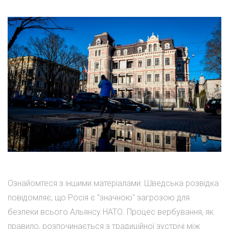
Ознайомтеся з іншими матеріалами: Шведська розвідка
повідомляє, що Росія є "значною" загрозою для
безпеки всього Альянсу НАТО. Процес вербування, як
правило, розпочинається з традиційної зустрічі між