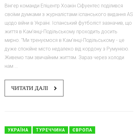
Вінгер команди Епіцентр Хоакін Сіфуентес поділився
своїми думками з журналістами іспанського видання AS
щодо війни в Україні. Іспанський футболіст зазначив, що
життя в Кам'янці-Подільському проходить досить
мирно. "Ми тренуємося в Кам'янці-Подільському - це
дуже спокійне місто недалеко від кордону з Румунією.
Живемо там звичайним життям. Зараз через холоди
нам ...
ЧИТАТИ ДАЛІ
УКРАЇНА
ТУРЕЧЧИНА
ЄВРОПА