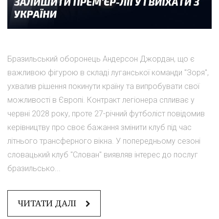
Бразильський оборонець Андерсон Джордан, що є
важливою фігурою в складі луганської команди "Зоря",
ухвалив рішення покинути країну та випробувати свої
можливості в Європі. Контракт легіонера спливає у
червні 2028 року, проте 27-річний футболіст повідомив
керівництву про своє бажання змінити клуб під час
літнього трансферного вікна. У попередньому сезоні
словацький клуб "Слован" виявляв інтерес до послуг
бразильсько...
ЧИТАТИ ДАЛІ