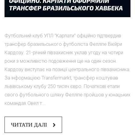
Футбольний клуб УПЛ "Карпати" офіційно підтвердив
трансфер бразильського футболіста Фелліпе Вієйри
Кардозу. 21-річний півзахисник уклав угоду на чотири
роки з можливістю подовження ще на один сезон.
Кардозу виступає на позиції центрального півзахисника.
За інформацією Transfermarkt, трансфер коштував
львівському клубу 250 тисяч євро. Початкові етапи
свого футбольного шляху Фелліпе пройшов у юнацьких
командах Овел т...
ЧИТАТИ ДАЛІ