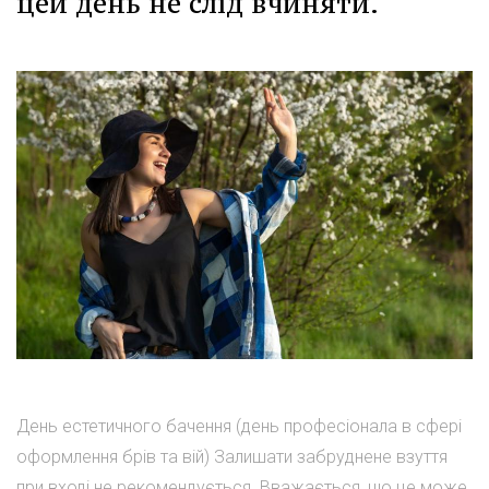
цей день не слід вчиняти.
День естетичного бачення (день професіонала в сфері
оформлення брів та вій) Залишати забруднене взуття
при вході не рекомендується. Вважається, що це може