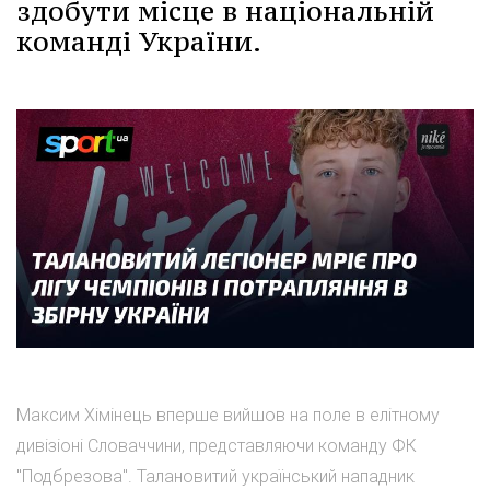
здобути місце в національній
команді України.
Максим Хімінець вперше вийшов на поле в елітному
дивізіоні Словаччини, представляючи команду ФК
"Подбрезова". Талановитий український нападник