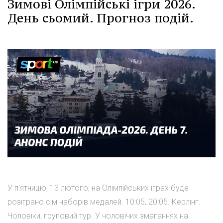
Зимові Олімпійські ігри 2026.
День сьомий. Прогноз подій.
У п'ятницю, 13 лютого, на Олімпійських іграх буде
розіграно сім наборів медалей. 10:05, 20:05. Керлінг.
Чоловіки, груповий тур. У чоловічих змаганнях на