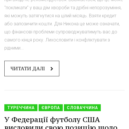
"покликати" у ваш дім хвороби та дрібні непорозуміння,
які можуть затягнутися на цілий місяць. Взяти кредит
або запозичити кошти. Для Никона це може означати,
що фінансові проблеми супроводжуватимуть вас до
самого кінця року. Лихословити і конфліктувати з
рідними...
ЧИТАТИ ДАЛІ
ТУРЕЧЧИНА
ЄВРОПА
СЛОВАЧЧИНА
У Федерації футболу США
висловили свою позицію щодо