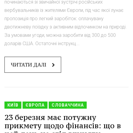
починаються зі звичайної зустрічі російських
вербувальників із жителями Європи, під час якої лунає
пропозиція про легкий заробіток: оплачувану
двотижневу поїздку з активним відпочинком на природі.
За умовами угоди, можна заробити від 300 до 500
доларів США. Остаточні інструкц...
ЧИТАТИ ДАЛІ
КИЇВ
ЄВРОПА
СЛОВАЧЧИНА
23 березня має потужну
прикмету щодо фінансів: що в