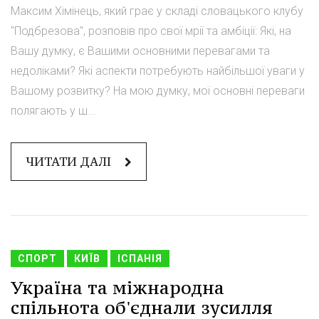
Максим Хімінець, який грає у складі словацького клубу
"Подбрезова", розповів про свої мрії та амбіції: Які, на
Вашу думку, є Вашими основними перевагами та
недоліками? Які аспекти потребують найбільшої уваги у
Вашому розвитку? На мою думку, мої основні переваги
полягають у ш...
ЧИТАТИ ДАЛІ
СПОРТ
КИЇВ
ІСПАНІЯ
Україна та міжнародна
спільнота об'єднали зусилля