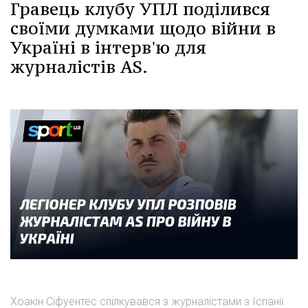
Гравець клубу УПЛ поділився
своїми думками щодо війни в
Україні в інтерв'ю для
журналістів AS.
Хоакін Сіфуентес спілкувався з журналістами з Іспанії.