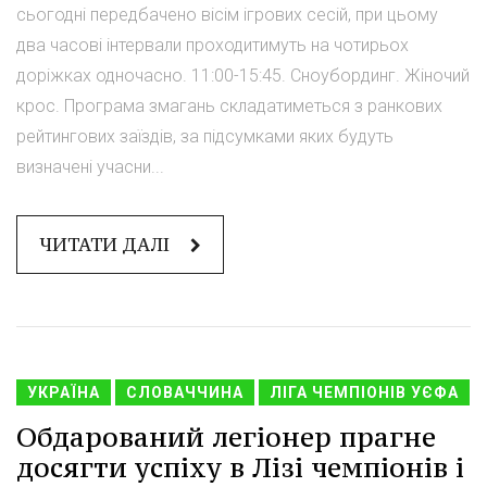
сьогодні передбачено вісім ігрових сесій, при цьому
два часові інтервали проходитимуть на чотирьох
доріжках одночасно. 11:00-15:45. Сноубординг. Жіночий
крос. Програма змагань складатиметься з ранкових
рейтингових заїздів, за підсумками яких будуть
визначені учасни...
ЧИТАТИ ДАЛІ
УКРАЇНА
СЛОВАЧЧИНА
ЛІГА ЧЕМПІОНІВ УЄФА
Обдарований легіонер прагне
досягти успіху в Лізі чемпіонів і