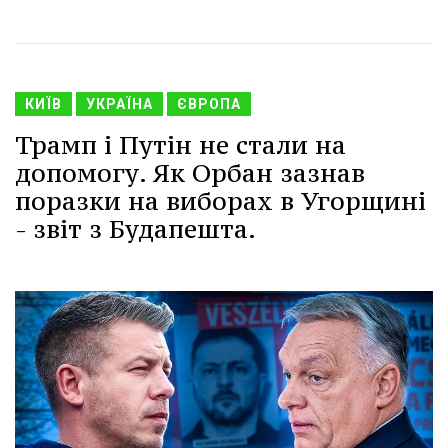
КИЇВ
УКРАЇНА
ЄВРОПА
Трамп і Путін не стали на
допомогу. Як Орбан зазнав
поразки на виборах в Угорщині
- звіт з Будапешта.