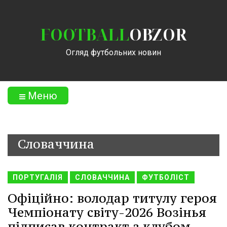
FOOTBALL
OBZOR
Огляд футбольних новин
Меню
Словаччина
ПОРТУГАЛІЯ
СЛОВАЧЧИНА
ФУТБОЛІСТ
Офіційно: володар титулу героя
Чемпіонату світу-2026 Возінья
підписав контракт з клубом