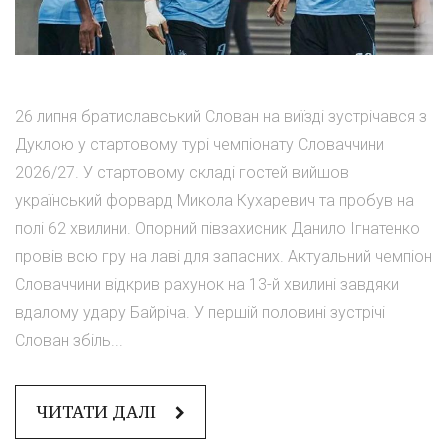
26 липня братиславський Слован на виїзді зустрічався з
Дуклою у стартовому турі чемпіонату Словаччини
2026/27. У стартовому складі гостей вийшов
український форвард Микола Кухаревич та пробув на
полі 62 хвилини. Опорний півзахисник Данило Ігнатенко
провів всю гру на лаві для запасних. Актуальний чемпіон
Словаччини відкрив рахунок на 13-й хвилині завдяки
вдалому удару Байріча. У першій половині зустрічі
Слован збіль...
ЧИТАТИ ДАЛІ