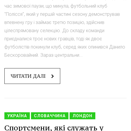
час зимової паузи, що минула, футбольний клуб
"Полісся", який у першій частині сезону демонстрував
впевнену гру і займає третю позицію, здійснив
цілеспрямовану селекцію. До складу команди
приєдналися троє нових гравців, тоді як двоє
футболістів покинули клуб, серед яких опинився Данило
Бескоровайний. Зараз центральни...
ЧИТАТИ ДАЛІ
УКРАЇНА
СЛОВАЧЧИНА
ЛОНДОН
Спортсмени, які служать у