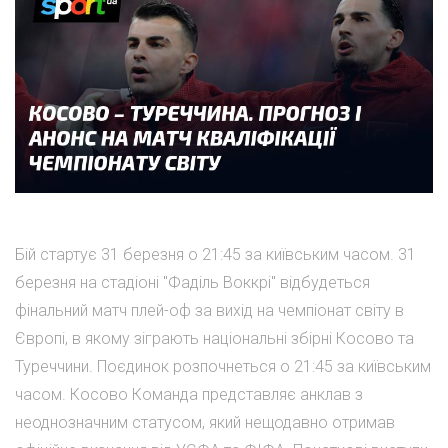
Бій стартує 31 березня о 21:45 за київським часом. 31
березня на стадіоні "Фаділь Воккрі" відбудеться
фінальний матч плей-оф за вихід на чемпіонат світу в
Європі, в якому зіграють національні збірні Косово та
Туреччини. Поєдинок розпочнеться о 21:45 за київським
часом. Косово Команда представляє анклав з
неоднозначним статусом, який нещодавно отримав