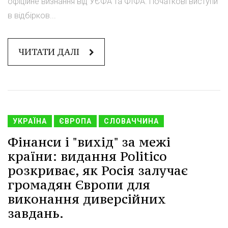
офіційне визнання від УЄФА та ФІФА. Початкові виступи
в відбірков...
ЧИТАТИ ДАЛІ
УКРАЇНА
ЄВРОПА
СЛОВАЧЧИНА
Фінанси і "вихід" за межі
країни: видання Politico
розкриває, як Росія залучає
громадян Європи для
виконання диверсійних
завдань.