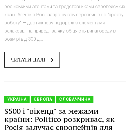
російськими агентами та представниками європейських
країн. Агенти з Росії запрошують європейців на "просту
роботу" — двотижневу подорож з елементами
релаксації на природі, за яку обіцяють винагороду в
розмірі від 300 д...
ЧИТАТИ ДАЛІ
УКРАЇНА
ЄВРОПА
СЛОВАЧЧИНА
$500 і "вікенд" за межами
країни: Politico розкриває, як
Росія залучає європейців для